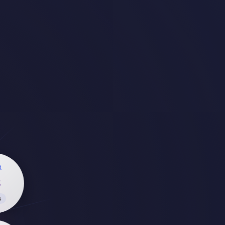
İCR
63
-14