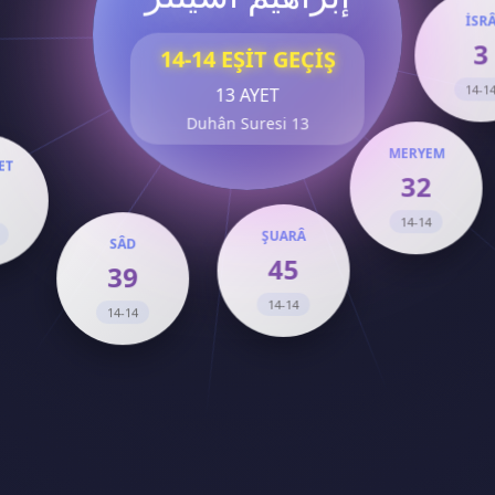
İSRÂ
14-14 EŞİT GEÇİŞ
3
13 AYET
14-14
Duhân Suresi 13
MERYEM
32
SÂD
ŞUARÂ
14-14
39
45
14-14
14-14