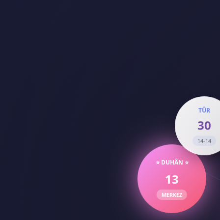
T
3
14
⭐ DUHÂN ⭐
13
MERKEZ
ZUHRUF