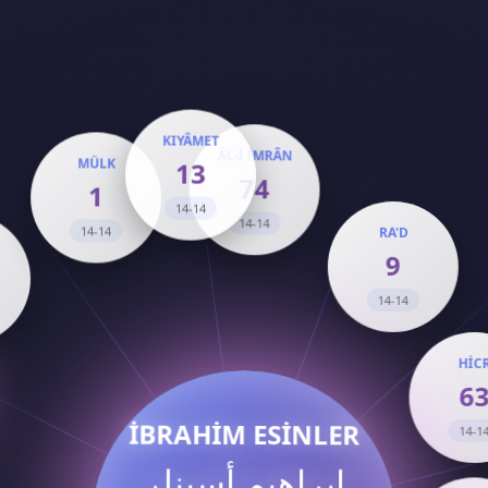
KIYÂMET
MÜLK
ÂL-İ İMRÂN
13
1
74
14-14
ÛR
14-14
14-14
0
RA'D
9
-14
14-14
H
İBRAHİM ESİNLER
14
إبراهيم أسينلر