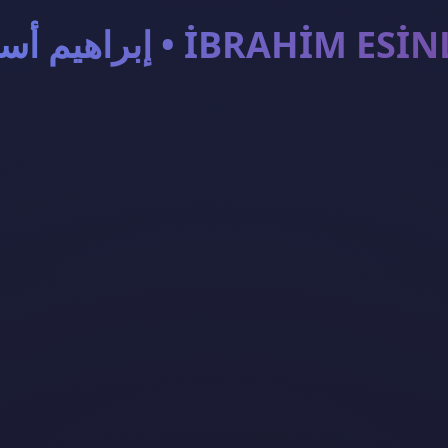
إبراهيم أسينلر • İBRAHİM E