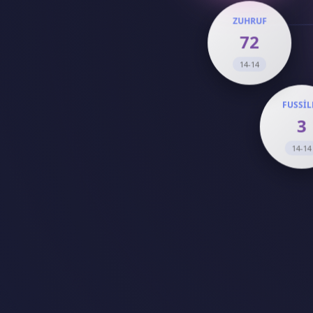
72
14-14
FUSSİLET
3
14-14