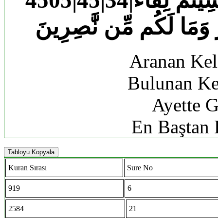
ُ وَمَا لَكُم مِّن نَّٰصِرِينَ
Aranan Kel
Bulunan Ke
Ayette G
En Baştan 
Tabloyu Kopyala
Kuran Sırası
Sure No
919
6
2584
21