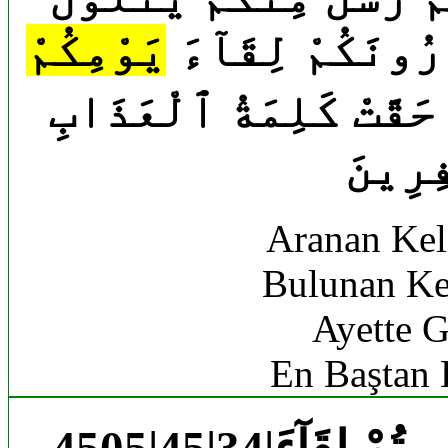
ِرُونَكُمْ لِقَآءَ
يَوْمِكُمْ
حَقَّتْ كَلِمَةُ ٱلْعَذَابِ
ِرِينَ
Aranan Kel
Bulunan Ke
Ayette G
En Baştan 
4505|45|34|قَآءَ