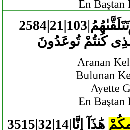
En Baştan 
2584|21|103|لَا يَحْزُنُهُمُ ٱلْفَزَعُ ٱلْأَكْبَرُ وَتَتَلَقَّىٰهُمُ
ذِى كُنتُمْ تُوعَدُونَ
Aranan Kel
Bulunan Ke
Ayette G
En Baştan 
مِكُمْ
هَٰذَآ إِنَّا