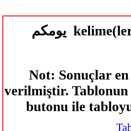
يومكم kelime(
Not: Sonuçlar en
verilmiştir. Tablonu
butonu ile tabloyu
Tab