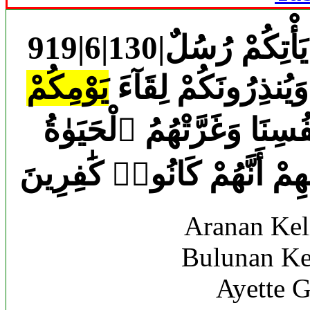
919|6|130|يَٰمَعْشَرَ ٱلْجِنِّ وَٱلْإِنسِ أَلَمْ يَأْتِكُمْ رُسُلٌ
َيُنذِرُونَكُمْ لِقَآءَ
يَوْمِكُمْ
سِنَا وَغَرَّتْهُمُ ٱلْحَيَوٰةُ
مْ أَنَّهُمْ كَانُوا۟ كَٰفِرِينَ
Aranan Kel
Bulunan Ke
Ayette G