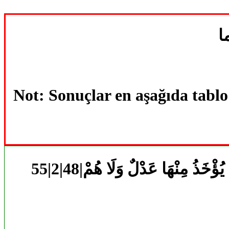
Not: Sonuçlar en aşağıda tabl
يُؤْخَذُ مِنْهَا عَدْلٌ وَلَا هُمْ