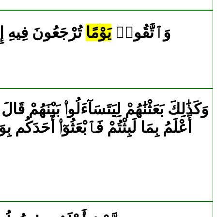
288|2|281|وَٱتَّقُوا۟
يَوْمًا
تُرْجَعُونَ فِيهِ إِل
2157|18|19|وَكَذَٰلِكَ بَعَثْنَٰهُمْ لِيَتَسَآءَلُوا۟ بَيْنَهُمْ ق
أَعْلَمُ بِمَا لَبِثْتُمْ فَٱبْعَثُوٓا۟ أَحَدَكُم بِ