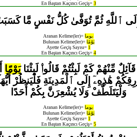
En Baştan Kaçıncı Geçiş=
3
َى ٱللَّهِ ثُمَّ تُوَفَّىٰ كُلُّ نَفْسٍ مَّا كَسَبَ
يوما
Aranan Kelime(ler)=
يَوْمًا
Bulunan Kelime(ler)=
Ayette Geçiş Sayısı=
1
En Baştan Kaçıncı Geçiş=
4
َالَ قَآئِلٌ مِّنْهُمْ كَمْ لَبِثْتُمْ قَالُوا۟ لَبِثْنَا
يَوْمًا
أَ
وَرِقِكُمْ هَٰذِهِۦٓ إِلَى ٱلْمَدِينَةِ فَلْيَنظُرْ أَيُّهَ
وَلْيَتَلَطَّفْ وَلَا يُشْعِرَنَّ بِكُمْ أَحَدًا
يوما
Aranan Kelime(ler)=
يَوْمًا
Bulunan Kelime(ler)=
Ayette Geçiş Sayısı=
1
En Baştan Kaçıncı Geçiş=
5