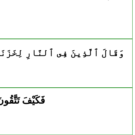
4180|40|49|وَقَالَ ٱلَّذِينَ فِى ٱلنَّارِ لِخَ
5490|73|17|فَكَيْفَ تَت