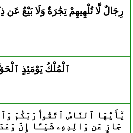
2826|24|37|رِجَالٌ لَّا تُلْهِيهِمْ تِجَٰرَةٌ وَلَا بَيْع
2879|25|26|ٱلْمُلْكُ يَوْمَئِذٍ ٱل
3500|31|33|يَٰٓأَيُّهَا ٱلنَّاسُ ٱتَّقُوا۟ رَبَّكُمْ وَ
جَازٍ عَن وَالِدِهِۦ شَيْـًٔا إِنَّ وَعْدَ