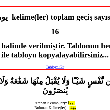
ما kelime(ler) toplam geçiş sayısı:
16
o halinde verilmiştir. Tablonun 
ile tabloyu kopyalayabilirsiniz...
Tabloya Git
َفْسٍ شَيْـًٔا وَلَا يُقْبَلُ مِنْهَا شَفَٰعَةٌ وَلَا 
يُنصَرُونَ
يوما
Aranan Kelime(ler)=
يَوْمًا
Bulunan Kelime(ler)=