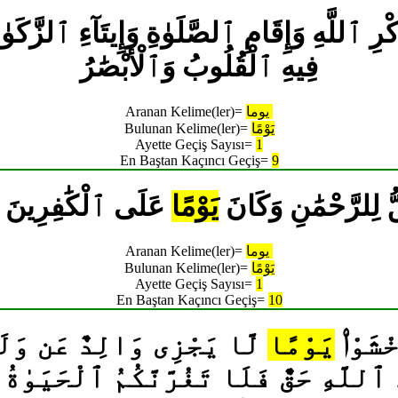
ٌ عَن ذِكْرِ ٱللَّهِ وَإِقَامِ ٱلصَّلَوٰةِ وَإِيتَآءِ ٱلزَّ
فِيهِ ٱلْقُلُوبُ وَٱلْأَبْصَٰرُ
يوما
Aranan Kelime(ler)=
يَوْمًا
Bulunan Kelime(ler)=
Ayette Geçiş Sayısı=
1
En Baştan Kaçıncı Geçiş=
9
ْحَقُّ لِلرَّحْمَٰنِ وَكَانَ
يَوْمًا
عَلَى ٱلْكَٰفِرِينَ 
يوما
Aranan Kelime(ler)=
يَوْمًا
Bulunan Kelime(ler)=
Ayette Geçiş Sayısı=
1
En Baştan Kaçıncı Geçiş=
10
ٱخْشَوْا۟
يَوْمًا
لَّا يَجْزِى وَالِدٌ عَن وَلَ
 ٱللَّهِ حَقٌّ فَلَا تَغُرَّنَّكُمُ ٱلْحَيَوٰةُ