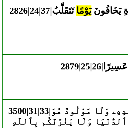
كَوٰةِ يَخَافُونَ
يَوْمًا
تَتَقَلَّبُ
عَسِيرًا
دِهِۦ وَلَا مَوْلُودٌ هُوَ
 ٱلدُّنْيَا وَلَا يَغُرَّنَّكُم بِٱللَّهِ