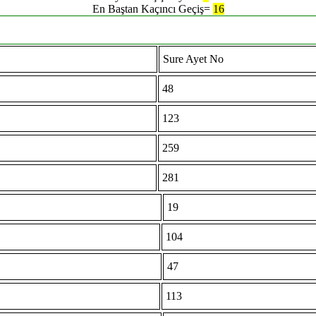
En Baştan Kaçıncı Geçiş=
16
Sure Ayet No
48
123
259
281
19
104
47
113