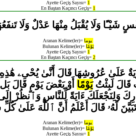
Ayette Geçiş Sayısı=
1
En Baştan Kaçıncı Geçiş=
1
 شَيْـًٔا وَلَا يُقْبَلُ مِنْهَا عَدْلٌ وَلَا تَنفَعُ
يوما
Aranan Kelime(ler)=
يَوْمًا
Bulunan Kelime(ler)=
Ayette Geçiş Sayısı=
1
En Baştan Kaçıncı Geçiş=
2
تَ قَالَ لَبِثْتُ
يَوْمًا
أَوْ بَعْضَ يَوْمٍ قَالَ بَل 
ارِكَ وَلِنَجْعَلَكَ ءَايَةً لِّلنَّاسِ وَٱنظُرْ إِل
تَبَيَّنَ لَهُۥ قَالَ أَعْلَمُ أَنَّ ٱللَّهَ عَلَىٰ كُلّ
يوما
Aranan Kelime(ler)=
يَوْمًا
Bulunan Kelime(ler)=
Ayette Geçiş Sayısı=
1