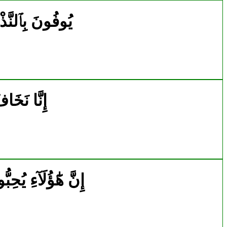
5596|76|7|يُوفُونَ بِٱ
5599|76|10|إِنَّا
5616|76|27|إِنَّ هَٰٓؤُلَا