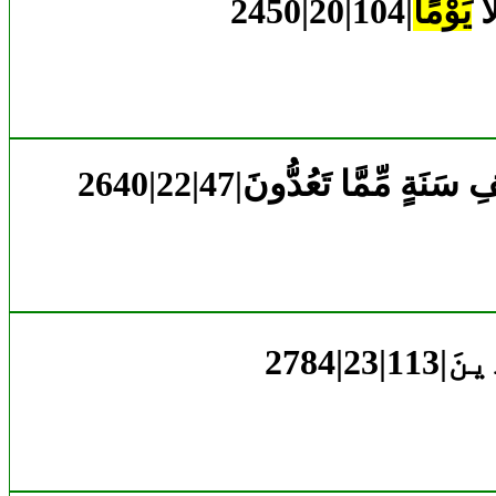
َّا
يَوْمًا
ِ سَنَةٍ مِّمَّا تَعُدُّونَ
ِينَ