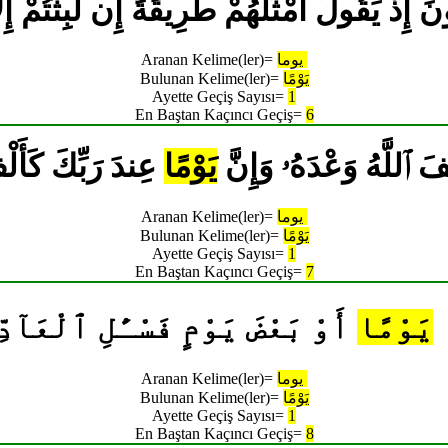
َقُولُونَ إِذْ يَقُولُ أَمْثَلُهُمْ طَرِيقَةً إِن لَّبِثْتُمْ إِل
يوما
Aranan Kelime(ler)=
يَوْمًا
Bulunan Kelime(ler)=
Ayette Geçiş Sayısı=
1
En Baştan Kaçıncı Geçiş=
6
ْلِفَ ٱللَّهُ وَعْدَهُۥ وَإِنَّ
يَوْمًا
عِندَ رَبِّكَ كَأَلْف
يوما
Aranan Kelime(ler)=
يَوْمًا
Bulunan Kelime(ler)=
Ayette Geçiş Sayısı=
1
En Baştan Kaçıncı Geçiş=
7
َا
يَوْمًا
أَوْ بَعْضَ يَوْمٍ فَسْـَٔلِ ٱلْعَآدّ
يوما
Aranan Kelime(ler)=
يَوْمًا
Bulunan Kelime(ler)=
Ayette Geçiş Sayısı=
1
En Baştan Kaçıncı Geçiş=
8