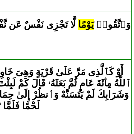
130|2|123|وَٱتَّقُوا۟
يَوْمًا
لَّا تَجْزِى نَفْسٌ عَن نَّفْسٍ
ٱللَّهُ مِا۟ئَةَ عَامٍ ثُمَّ بَعَثَهُۥ قَالَ كَمْ لَبِثْ
وَشَرَابِكَ لَمْ يَتَسَنَّهْ وَٱنظُرْ إِلَىٰ حِمَ
لَحْمًا فَلَمَّا 