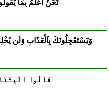
2450|20|104|نَّحْنُ أَعْلَمُ بِمَا ي
2640|22|47|وَيَسْتَعْجِلُونَكَ بِٱلْعَذَابِ وَلَن يُخ
2784|23|113|قَالُوا۟ لَبِثْن