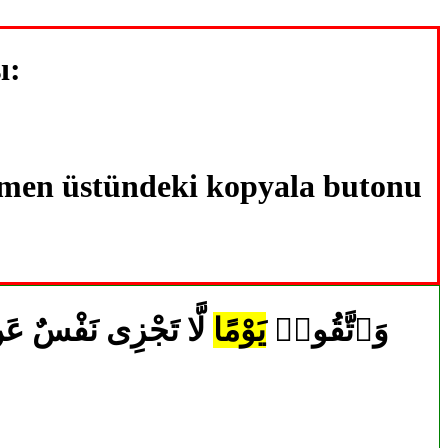
يو
hemen üstündeki kopyala butonu
55|2|48|وَٱتَّقُوا۟
يَوْمًا
لَّا تَجْزِى نَفْسٌ عَن نّ