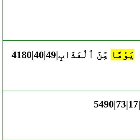
َا
يَوْمًا
مِّنَ ٱلْعَذَابِ