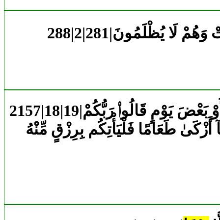
تْ وَهُمْ لَا يُظْلَمُونَ
وْ بَعْضَ يَوْمٍ قَالُوا۟ رَبُّكُمْ
آ أَزْكَىٰ طَعَامًا فَلْيَأْتِكُم بِرِزْقٍ مِّنْهُ