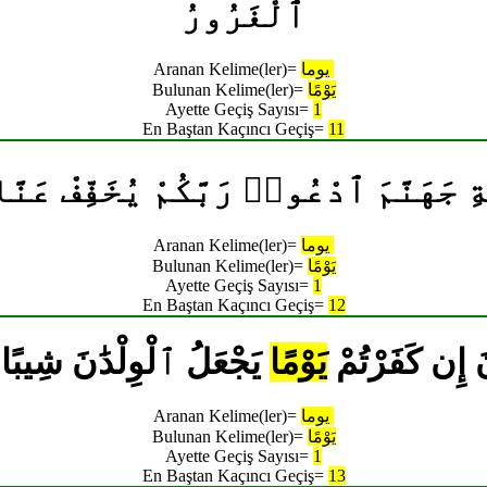
ٱلْغَرُورُ
يوما
Aranan Kelime(ler)=
يَوْمًا
Bulunan Kelime(ler)=
Ayette Geçiş Sayısı=
1
En Baştan Kaçıncı Geçiş=
11
زَنَةِ جَهَنَّمَ ٱدْعُوا۟ رَبَّكُمْ يُخَفِّفْ عَنّ
يوما
Aranan Kelime(ler)=
يَوْمًا
Bulunan Kelime(ler)=
Ayette Geçiş Sayısı=
1
En Baştan Kaçıncı Geçiş=
12
َّقُونَ إِن كَفَرْتُمْ
يَوْمًا
يَجْعَلُ ٱلْوِلْدَٰنَ شِيبًا
يوما
Aranan Kelime(ler)=
يَوْمًا
Bulunan Kelime(ler)=
Ayette Geçiş Sayısı=
1
En Baştan Kaçıncı Geçiş=
13