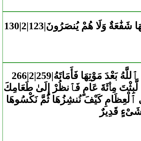
هَا شَفَٰعَةٌ وَلَا هُمْ يُنصَرُونَ
266|2|259|أَوْ كَٱلَّذِى مَرَّ عَلَىٰ قَرْيَةٍ وَهِىَ خَاوِيَةٌ عَلَىٰ عُرُوشِهَا قَالَ أَنَّىٰ يُحْىِۦ هَٰذِهِ ٱللَّهُ بَعْدَ مَوْتِهَا فَأَمَاتَهُ
لَّبِثْتَ مِا۟ئَةَ عَامٍ فَٱنظُرْ إِلَىٰ طَعَامِكَ
َى ٱلْعِظَامِ كَيْفَ نُنشِزُهَا ثُمَّ نَكْسُوهَا
ِ شَىْءٍ قَدِيرٌ