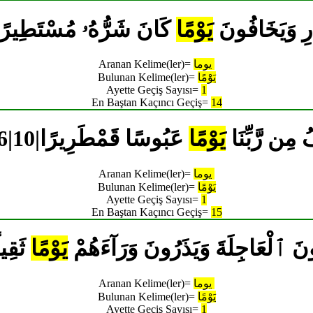
لنَّذْرِ وَيَخَافُونَ
يَوْمًا
كَانَ شَرُّهُۥ مُسْتَطِيرً
يوما
Aranan Kelime(ler)=
يَوْمًا
Bulunan Kelime(ler)=
Ayette Geçiş Sayısı=
1
En Baştan Kaçıncı Geçiş=
14
 نَخَافُ مِن رَّبِّنَا
يَوْمًا
عَبُوسًا قَمْطَرِيرًا
يوما
Aranan Kelime(ler)=
يَوْمًا
Bulunan Kelime(ler)=
Ayette Geçiş Sayısı=
1
En Baştan Kaçıncı Geçiş=
15
ٓءِ يُحِبُّونَ ٱلْعَاجِلَةَ وَيَذَرُونَ وَرَآءَهُمْ
يَوْمًا
ثَقِيل
يوما
Aranan Kelime(ler)=
يَوْمًا
Bulunan Kelime(ler)=
Ayette Geçiş Sayısı=
1