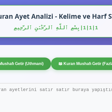
uran Ayet Analizi - Kelime ve Harf S
1|1|1|بِسْمِ ٱللَّهِ ٱلرَّحْمَٰنِ ٱلرَّحِيمِ
Mushafı Getir (Uthmani)
📖 Kuran Mushafı Getir (Fazla