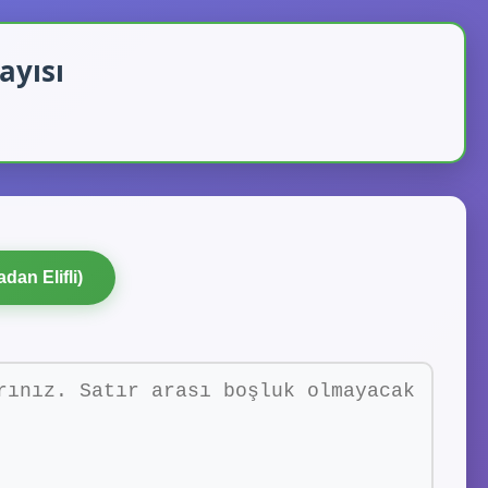
ayısı
dan Elifli)