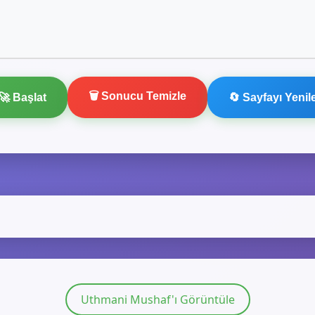
🗑️ Sonucu Temizle
🚀 Başlat
🔄 Sayfayı Yenil
Uthmani Mushaf'ı Görüntüle