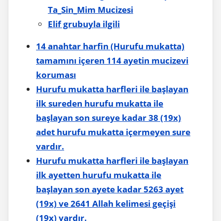
Ta_Sin_Mim Mucizesi
Elif grubuyla ilgili
14 anahtar harfin (Hurufu mukatta)
tamamını içeren 114 ayetin mucizevi
koruması
Hurufu mukatta harfleri ile başlayan
ilk sureden hurufu mukatta ile
başlayan son sureye kadar 38 (19x)
adet hurufu mukatta
içermeyen
sure
vardır.
Hurufu mukatta harfleri ile başlayan
ilk ayetten hurufu mukatta ile
başlayan son ayete kadar 5263 ayet
(19x) ve 2641 Allah kelimesi geçişi
(19x) vardır.