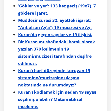
‘Gökler ve yer’: 133 kez geçiş (19x7). 7
göklere işaret.
Müddesir suresi 32. ayetteki işaret:
“Ant olsun Ay’a”; 19 mucizesi ve Ay.
Kuran’da geçen sayılar ve 19 ilişkisi.
Bir Kuran mushafındaki hatalı olarak
yazılan 370 kelimenin 19
sistemi/mucizesi tarafından deşifre
edilmesi.
Kuran’ı harf düzeyinde koruyan 19
sistemine/mucizesine ulaşma
noktasında ne durumdayız?
Kuran’ı kodlamak için neden 19 sayısı
seçilmiş olabilir? Matematiksel
inceleme.