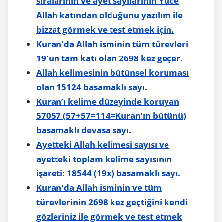
sıralarının ve ayet sayılarının Yüce
Allah katından olduğunu yazılım ile
bizzat görmek ve test etmek için.
Kuran'da Allah isminin tüm türevleri
19'un tam katı olan 2698 kez geçer.
Allah kelimesinin bütünsel koruması
olan 15124 basamaklı sayı.
Kuran’ı kelime düzeyinde koruyan
57057 (57+57=114=Kuran’ın bütünü)
basamaklı devasa sayı.
Ayetteki Allah kelimesi sayısı ve
ayetteki toplam kelime sayısının
işareti: 18544 (19x) basamaklı sayı.
Kuran'da Allah isminin ve tüm
türevlerinin 2698 kez geçtiğini kendi
gözleriniz ile görmek ve test etmek