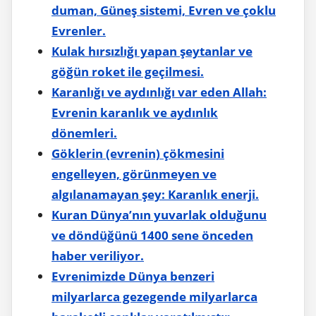
duman, Güneş sistemi, Evren ve çoklu
Evrenler.
Kulak hırsızlığı yapan şeytanlar ve
göğün roket ile geçilmesi.
Karanlığı ve aydınlığı var eden Allah:
Evrenin karanlık ve aydınlık
dönemleri.
Göklerin (evrenin) çökmesini
engelleyen, görünmeyen ve
algılanamayan şey: Karanlık enerji.
Kuran Dünya’nın yuvarlak olduğunu
ve döndüğünü 1400 sene önceden
haber veriliyor.
Evrenimizde Dünya benzeri
milyarlarca gezegende milyarlarca