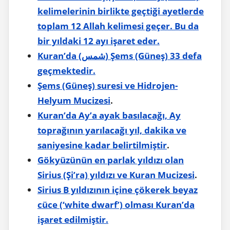
kelimelerinin birlikte geçtiği ayetlerde
toplam 12 Allah kelimesi geçer. Bu da
bir yıldaki 12 ayı işaret eder.
Kuran’da (شمس) Şems (Güneş) 33 defa
geçmektedir.
Şems (Güneş) suresi ve Hidrojen-
Helyum Mucizesi
.
Kuran’da Ay’a ayak basılacağı, Ay
toprağının yarılacağı yıl, dakika ve
saniyesine kadar belirtilmiştir
.
Gökyüzünün en parlak yıldızı olan
Sirius (Şi’ra) yıldızı ve Kuran Mucizesi
.
Sirius B yıldızının içine çökerek beyaz
cüce (‘white dwarf’) olması Kuran’da
işaret edilmiştir.