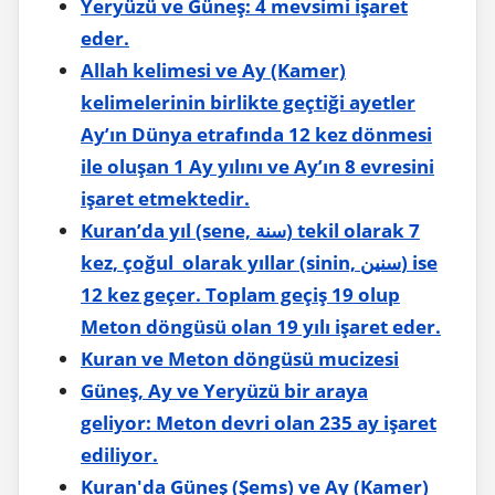
Yeryüzü ve Güneş: 4 mevsimi işaret
eder.
Allah kelimesi ve Ay (Kamer)
kelimelerinin birlikte geçtiği ayetler
Ay’ın Dünya etrafında 12 kez dönmesi
ile oluşan 1 Ay yılını ve Ay’ın 8 evresini
işaret etmektedir.
Kuran’da yıl (sene, سنة) tekil olarak 7
kez, çoğul olarak yıllar (sinin, سنين) ise
12 kez geçer. Toplam geçiş 19 olup
Meton döngüsü olan 19 yılı işaret eder.
Kuran ve Meton döngüsü mucizesi
Güneş, Ay ve Yeryüzü bir araya
geliyor: Meton devri olan 235 ay işaret
ediliyor.
Kuran'da Güneş (Şems) ve Ay (Kamer)