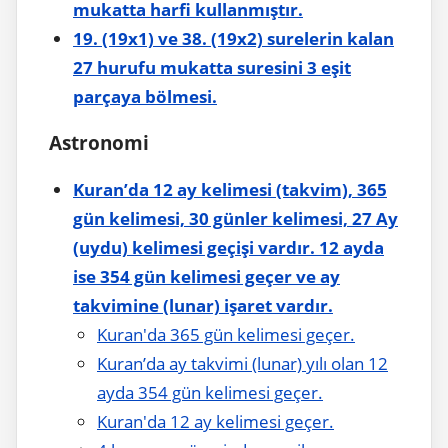
mukatta harfi kullanmıştır.
19. (19x1) ve 38. (19x2) surelerin kalan
27 hurufu mukatta suresini 3 eşit
parçaya bölmesi.
Astronomi
Kuran’da 12 ay kelimesi (takvim), 365
gün kelimesi, 30 günler kelimesi, 27 Ay
(uydu) kelimesi geçişi vardır. 12 ayda
ise 354 gün kelimesi geçer ve ay
takvimine (lunar) işaret vardır.
Kuran'da 365 gün kelimesi geçer.
Kuran’da ay takvimi (lunar) yılı olan 12
ayda 354 gün kelimesi geçer.
Kuran'da 12 ay kelimesi geçer.