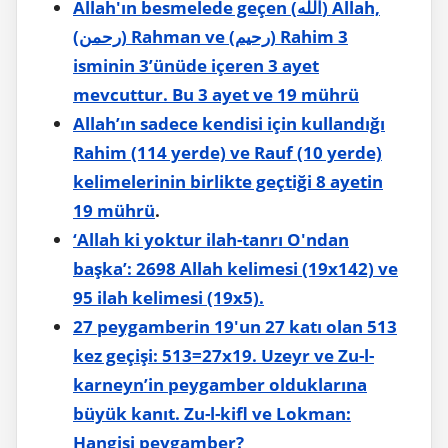
Allah'ın besmelede geçen (الله) Allah,
(رحمن) Rahman ve (رحيم) Rahim 3
isminin 3’ünüde içeren 3 ayet
mevcuttur. Bu 3 ayet ve 19 mührü
Allah’ın sadece kendisi için kullandığı
Rahim (114 yerde) ve Rauf (10 yerde)
kelimelerinin birlikte geçtiği 8 ayetin
19 mührü
.
‘Allah ki yoktur ilah-tanrı O'ndan
başka’: 2698 Allah kelimesi (19x142) ve
95 ilah kelimesi (19x5).
27 peygamberin 19'un 27 katı olan 513
kez geçişi: 513=27x19. Uzeyr ve Zu-l-
karneyn’in peygamber olduklarına
büyük kanıt. Zu-l-kifl ve Lokman:
Hangisi peygamber?