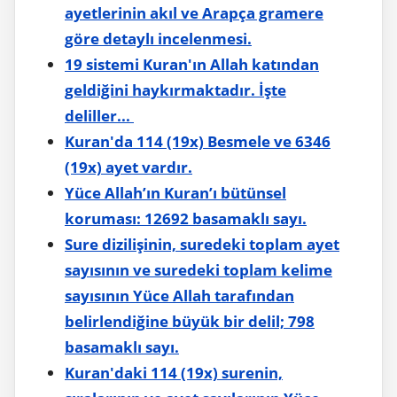
ayetlerinin akıl ve Arapça gramere
göre detaylı incelenmesi.
19 sistemi Kuran'ın Allah katından
geldiğini haykırmaktadır. İşte
deliller...
Kuran'da 114 (19x) Besmele ve 6346
(19x) ayet vardır.
Yüce Allah’ın Kuran’ı bütünsel
koruması: 12692 basamaklı sayı.
Sure dizilişinin, suredeki toplam ayet
sayısının ve suredeki toplam kelime
sayısının Yüce Allah tarafından
belirlendiğine büyük bir delil; 798
basamaklı sayı.
Kuran'daki 114 (19x) surenin,