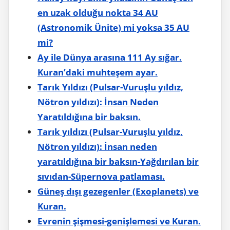
en uzak olduğu nokta 34 AU
(Astronomik Ünite) mi yoksa 35 AU
mi?
Ay ile Dünya arasına 111 Ay sığar.
Kuran’daki muhteşem ayar.
Tarık Yıldızı (Pulsar-Vuruşlu yıldız,
Nötron yıldızı): İnsan Neden
Yaratıldığına bir baksın.
Tarık yıldızı (Pulsar-Vuruşlu yıldız,
Nötron yıldızı): İnsan neden
yaratıldığına bir baksın-Yağdırılan bir
sıvıdan-Süpernova patlaması.
Güneş dışı gezegenler (Exoplanets) ve
Kuran.
Evrenin şişmesi-genişlemesi ve Kuran.