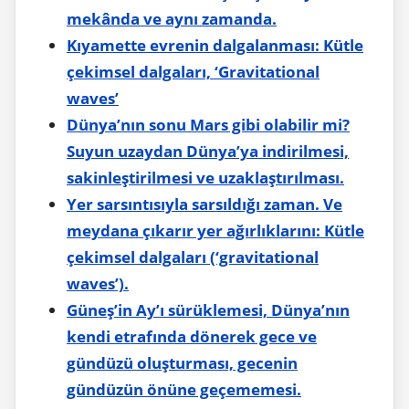
mekânda ve aynı zamanda.
Kıyamette evrenin dalgalanması: Kütle
çekimsel dalgaları, ‘Gravitational
waves’
Dünya’nın sonu Mars gibi olabilir mi?
Suyun uzaydan Dünya’ya indirilmesi,
sakinleştirilmesi ve uzaklaştırılması.
Yer sarsıntısıyla sarsıldığı zaman. Ve
meydana çıkarır yer ağırlıklarını: Kütle
çekimsel dalgaları (‘gravitational
waves’).
Güneş’in Ay’ı sürüklemesi, Dünya’nın
kendi etrafında dönerek gece ve
gündüzü oluşturması, gecenin
gündüzün önüne geçememesi.