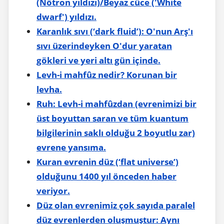
(Nötron yıldızı)/Beyaz cüce ('White
dwarf') yıldızı.
Karanlık sıvı (‘dark fluid’): O'nun Arş'ı
sıvı üzerindeyken O'dur yaratan
gökleri ve yeri altı gün içinde.
Levh-i mahfûz nedir? Korunan bir
levha.
Ruh: Levh-i mahfûzdan (evrenimizi bir
üst boyuttan saran ve tüm kuantum
bilgilerinin saklı olduğu 2 boyutlu zar)
evrene yansıma.
Kuran evrenin düz (‘flat universe’)
olduğunu 1400 yıl önceden haber
veriyor.
Düz olan evrenimiz çok sayıda paralel
düz evrenlerden oluşmuştur: Aynı