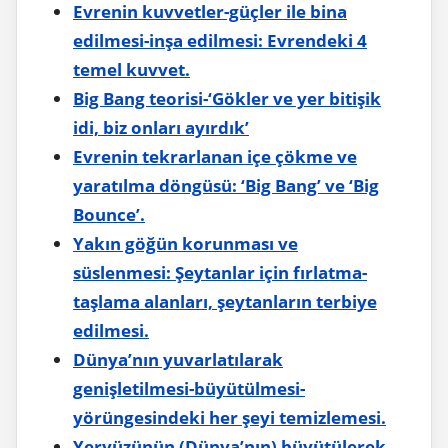
Evrenin kuvvetler-güçler ile bina
edilmesi-inşa edilmesi: Evrendeki 4
temel kuvvet.
Big Bang teorisi-‘Gökler ve yer bitişik
idi, biz onları ayırdık’
Evrenin tekrarlanan içe çökme ve
yaratılma döngüsü: ‘Big Bang’ ve ‘Big
Bounce’.
Yakın göğün korunması ve
süslenmesi: Şeytanlar için fırlatma-
taşlama alanları, şeytanların terbiye
edilmesi.
Dünya’nın yuvarlatılarak
genişletilmesi-büyütülmesi-
yörüngesindeki her şeyi temizlemesi.
Yeryüzünün (Dünya’nın) büyütülerek