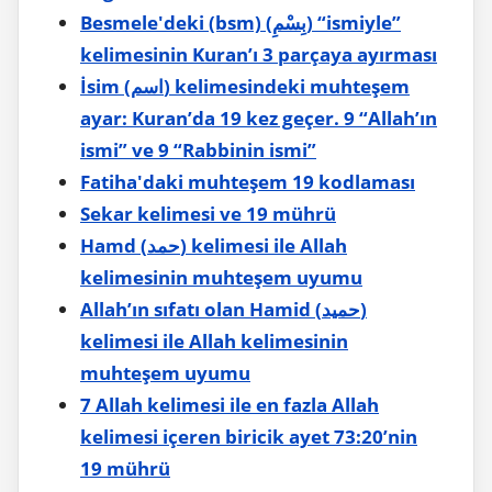
Besmele'deki (bsm) (بِسْمِ) “ismiyle”
kelimesinin Kuran’ı 3 parçaya ayırması
İsim (اسم) kelimesindeki muhteşem
ayar: Kuran’da 19 kez geçer. 9 “Allah’ın
ismi” ve 9 “Rabbinin ismi”
Fatiha'daki muhteşem 19 kodlaması
Sekar kelimesi ve 19 mührü
Hamd (حمد) kelimesi ile Allah
kelimesinin muhteşem uyumu
Allah’ın sıfatı olan Hamid (حميد)
kelimesi ile Allah kelimesinin
muhteşem uyumu
7 Allah kelimesi ile en fazla Allah
kelimesi içeren biricik ayet 73:20’nin
19 mührü