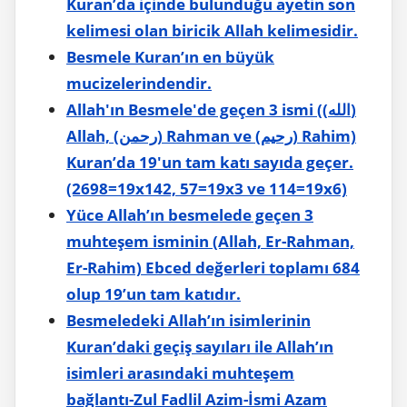
Kuran’da içinde bulunduğu ayetin son
kelimesi olan biricik Allah kelimesidir.
Besmele Kuran’ın en büyük
mucizelerindendir.
Allah'ın Besmele'de geçen 3 ismi ((الله)
Allah, (رحمن) Rahman ve (رحيم) Rahim)
Kuran’da 19'un tam katı sayıda geçer.
(2698=19x142, 57=19x3 ve 114=19x6)
Yüce Allah’ın besmelede geçen 3
muhteşem isminin (Allah, Er-Rahman,
Er-Rahim) Ebced değerleri toplamı 684
olup 19’un tam katıdır.
Besmeledeki Allah’ın isimlerinin
Kuran’daki geçiş sayıları ile Allah’ın
isimleri arasındaki muhteşem
bağlantı-Zul Fadlil Azim-İsmi Azam