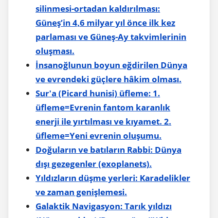
silinmesi-ortadan kaldırılması:
Güneş’in 4,6 milyar yıl önce ilk kez
parlaması ve Güneş-Ay takvimlerinin
oluşması.
İnsanoğlunun boyun eğdirilen Dünya
ve evrendeki güçlere hâkim olması.
Sur'a (Picard hunisi) üfleme: 1.
üfleme=Evrenin fantom karanlık
enerji ile yırtılması ve kıyamet. 2.
üfleme=Yeni evrenin oluşumu.
Doğuların ve batıların Rabbi: Dünya
dışı gezegenler (exoplanets).
Yıldızların düşme yerleri: Karadelikler
ve zaman genişlemesi.
Galaktik Navigasyon: Tarık yıldızı