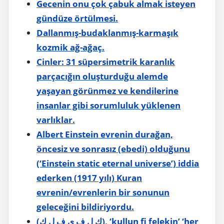
Gecenin onu çok çabuk almak isteyen
gündüze örtülmesi.
Dallanmış-budaklanmış-karmaşık
kozmik ağ-ağaç.
Cinler: 31 süpersimetrik karanlık
parçacığın oluşturduğu alemde
yaşayan görünmez ve kendilerine
insanlar gibi sorumluluk yüklenen
varlıklar.
Albert Einstein evrenin durağan,
öncesiz ve sonrasız (ebedi) olduğunu
(‘Einstein static eternal universe’) iddia
ederken (1917 yılı) Kuran
evrenin/evrenlerin bir sonunun
geleceğini bildiriyordu.
(ك ل ف ى ف ل ك), ‘kullun fi felekin’ ‘her