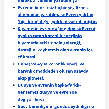
haraketli canlılar yaratılmıştır.
Evrenin benzersiz-hiçbir şey örnek
alınmadan yaratılması: Evren yoktan
(hiçlikten) değil, yokken var edilmiştir.
Kıyametin evrene ağır gelmesi: Evreni
ayakta tutan karanlık enerjinin
kıyametle etkisiz hale geleceği,
desteğini kaybetmiş olan evrenin içe
çökmesi.
Güneş ve Ay’ın karanlık enerji ve
karanlık maddeden oluşan uzayda
akıp gitmesi.
Dünya ve evrenin başka-farklı-
benzemez dünya ve evren ile
değiştirilmesi.
Gece karanlığının gündüz aydınlığı ile