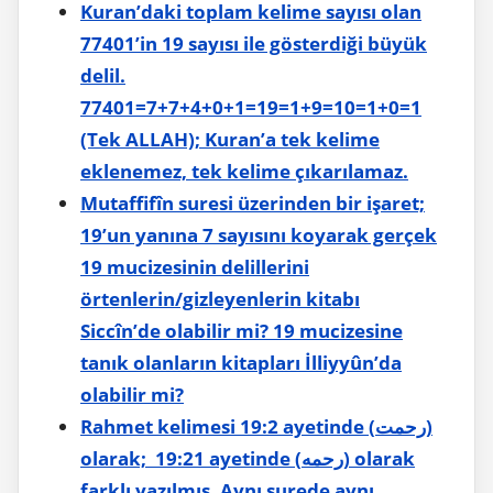
Kuran’daki toplam kelime sayısı olan
77401’in 19 sayısı ile gösterdiği büyük
delil.
77401=7+7+4+0+1=19=1+9=10=1+0=1
(Tek ALLAH); Kuran’a tek kelime
eklenemez, tek kelime çıkarılamaz.
Mutaffifîn suresi üzerinden bir işaret;
19’un yanına 7 sayısını koyarak gerçek
19 mucizesinin delillerini
örtenlerin/gizleyenlerin kitabı
Siccîn’de olabilir mi? 19 mucizesine
tanık olanların kitapları İlliyyûn’da
olabilir mi?
Rahmet kelimesi 19:2 ayetinde (رحمت)
olarak; 19:21 ayetinde (رحمه) olarak
farklı yazılmış. Aynı surede aynı