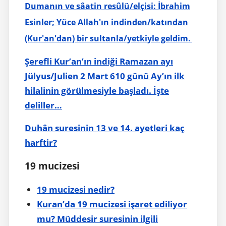
Dumanın ve sâatin resûlü/elçisi: İbrahim
Esinler; Yüce Allah'ın indinden/katından
(Kur'an'dan) bir sultanla/yetkiyle geldim.
Şerefli Kur’an’ın indiği Ramazan ayı
Jülyus/Julien 2 Mart 610 günü Ay’ın ilk
hilalinin görülmesiyle başladı. İşte
deliller…
Duhân suresinin 13 ve 14. ayetleri kaç
harftir?
19 mucizesi
19 mucizesi nedir?
Kuran’da 19 mucizesi işaret ediliyor
mu? Müddesir suresinin ilgili