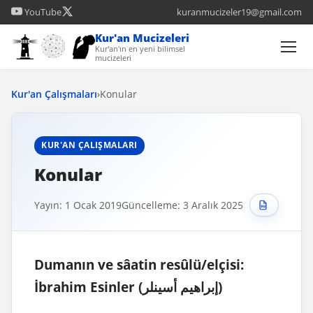
YouTube
kuranmucizeler19@gmail.com
Kur'an Mucizeleri
Kur'an'ın en yeni bilimsel
mucizeleri
Kur'an Çalışmaları
›
Konular
KUR'AN ÇALIŞMALARI
Konular
Yayın: 1 Ocak 2019
Güncelleme: 3 Aralık 2025
Dumanın ve sâatin resûlü/elçisi:
İbrahim Esinler (إبراهيم أسينلر)