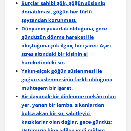
Burçlar sahibi gök, göğün süslenip
donatılması, göğün her türlü
şeytandan korunması.
Dünyanın yuvarlak olduğuna, gece-
gündüzün dönme hareketi ile
oluştuğuna çok ilginç bir işaret: Aşırı
stres altındaki bir kişinin el
hareketindeki sır.
Yakın-alçak göğün süslenmesi ile
göğün süslenmesinin farklı olduğuna
muhteşem bir işaret.
Bir dayanak-bir dinlenme mekânı olan
yer, yanan bir lamba, sıkanlardan
bolca akan bir su, sabitleyici
kazıklarlar olan dağlar, gece-gündüz:
Üstümüze bina edilen yedi sağlam