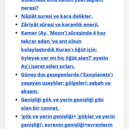
neresi?
Nâziât suresi ve kara delikler.
Zâriyât sûresi ve karanlık enerji.
Kamer (Ay, ‘Moon’) sûresinde 4 kez
tekrar eden ‘ve ant olsun
kolaylaştırdık Kuran'ı öğüt için;
öyleyse var mı hiç öğüt alan?’ ayetin
Ay’ı işaret eden sırları.
Güneş dışı gezegenlerde (‘Exoplanets’)
yaşayan uzaylılar; gölgeleri; sabah ve
akşam.
Genişliği gök ve yerin genişliği gibi
olan bir cennet.
‘gök ve yerin genişliği= ‘gökler ve yerin
genişliği’; evrenin genişliği=evrenlerin