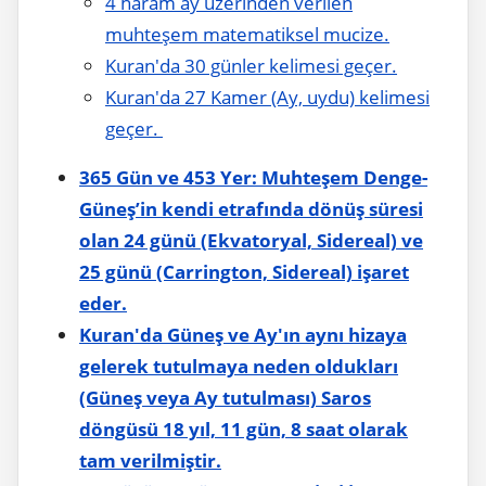
4 haram ay üzerinden verilen
muhteşem matematiksel mucize.
Kuran'da 30 günler kelimesi geçer.
Kuran'da 27 Kamer (Ay, uydu) kelimesi
geçer.
365 Gün ve 453 Yer: Muhteşem Denge-
Güneş’in kendi etrafında dönüş süresi
olan 24 günü (Ekvatoryal, Sidereal) ve
25 günü (Carrington, Sidereal) işaret
eder.
Kuran'da Güneş ve Ay'ın aynı hizaya
gelerek tutulmaya neden oldukları
(Güneş veya Ay tutulması) Saros
döngüsü 18 yıl, 11 gün, 8 saat olarak
tam verilmiştir.