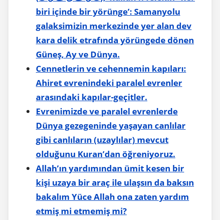
biri içinde bir yörünge’: Samanyolu
galaksimizin merkezinde yer alan dev
kara delik etrafında yörüngede dönen
Güneş, Ay ve Dünya.
Cennetlerin ve cehennemin kapıları:
Ahiret evrenindeki paralel evrenler
arasındaki kapılar-geçitler.
Evrenimizde ve paralel evrenlerde
Dünya gezegeninde yaşayan canlılar
gibi canlıların (uzaylılar) mevcut
olduğunu Kuran’dan öğreniyoruz.
Allah’ın yardımından ümit kesen bir
kişi uzaya bir araç ile ulaşsın da baksın
bakalım Yüce Allah ona zaten yardım
etmiş mi etmemiş mi?