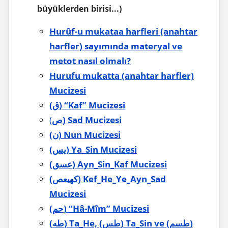
büyüklerden birisi...)
Hurûf-u mukataa harfleri (anahtar
harfler) sayımında materyal ve
metot nasıl olmalı?
Hurufu mukatta (anahtar harfler)
Mucizesi
(ق) “Kaf” Mucizesi
(
ص) Sad Mucizesi
(ن) Nun Mucizesi
(يس) Ya_Sin Mucizesi
(عسق) Ayn_Sin_Kaf Mucizesi
(كهيعص) Kef_He_Ye_Ayn_Sad
Mucizesi
(حم) “Hâ-Mîm” Mucizesi
(طه) Ta_He, (طس) Ta_Sin ve (طسم)