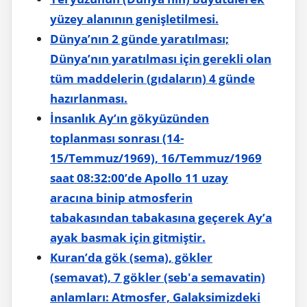
yüzey alanının genişletilmesi.
Dünya’nın 2 günde yaratılması;
Dünya’nın yaratılması için gerekli olan
tüm maddelerin (gıdaların) 4 günde
hazırlanması.
İnsanlık Ay’ın gökyüzünden
toplanması sonrası (14-
15/Temmuz/1969), 16/Temmuz/1969
saat 08:32:00’de Apollo 11 uzay
aracına binip atmosferin
tabakasından tabakasına geçerek Ay’a
ayak basmak için gitmiştir.
Kuran’da gök (sema), gökler
(semavat), 7 gökler (seb'a semavatin)
anlamları: Atmosfer, Galaksimizdeki