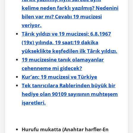
kelime neden farklı yazılmış? Nedenini
bilen var mı? Cevabı 19 mucizesi
veriyor.
Târık yıldızı ve 19 mucizesi; 6.8.1967
(19x) yılında, 19 saat:19 dakika
yükseklikte keşfedilen ilk Târık yıldızı.
19 mucizesine tanık olamayanlar
cehenneme mi gidecek?
Kur’an; 19 mucizesi ve Türkiye
Tek tanrıcılara Rablerinden büyük bir
hediye olan 90109 sayısının muhteşem
işaretleri.
Hurufu mukatta (Anahtar harfler-En