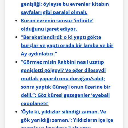
genişliği; öyleyse bu evrenler kitabın
sayfaları gibi paralel olmalı.
Kuran evrenin sonsuz ‘infinite’
olduğunu işaret ediyor.
“Bereketlendirdi; o ki yaptı gökte
burçlar ve yaptı orada bir lamba ve bir
Ay aydınlatıcı.”
“Görmez misin Rabbini nasıl uzatıp
genişletti gölgeyi? Ve eğer dileseydi
mutlak yapardı onu durağan/sabit;
sonra yaptık Güneş’i onun üzerine bir
delil.”: Göz küresi gezegenler ‘eyeball
exoplanets’
‘Öyle ki, yıldızlar silindiği zaman. Ve
gök yarıldığı zaman.’: Yıldızların içe içe