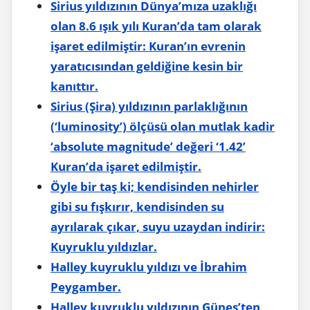
Sirius yıldızının Dünya’mıza uzaklığı
olan 8.6 ışık yılı Kuran’da tam olarak
işaret edilmiştir: Kuran’ın evrenin
yaratıcısından geldiğine kesin bir
kanıttır.
Sirius (Şira) yıldızının parlaklığının
(‘luminosity’) ölçüsü olan mutlak kadir
‘absolute magnitude’ değeri ‘1.42’
Kuran’da işaret edilmiştir.
Öyle bir taş ki; kendisinden nehirler
gibi su fışkırır, kendisinden su
ayrılarak çıkar, suyu uzaydan indirir:
Kuyruklu yıldızlar.
Halley kuyruklu yıldızı ve İbrahim
Peygamber.
Halley kuyruklu yıldızının Güneş’ten