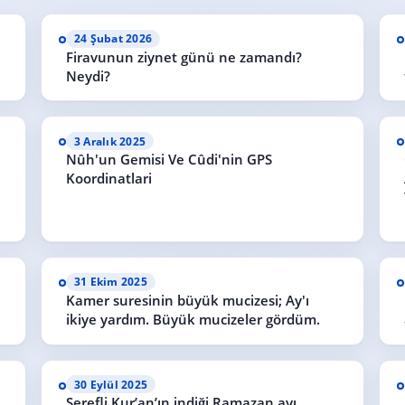
24 Şubat 2026
Firavunun ziynet günü ne zamandı?
Neydi?
3 Aralık 2025
Nûh'un Gemisi Ve Cûdi'nin GPS
Koordinatlari
31 Ekim 2025
Kamer suresinin büyük mucizesi; Ay'ı
ikiye yardım. Büyük mucizeler gördüm.
30 Eylül 2025
Şerefli Kur’an’ın indiği Ramazan ayı