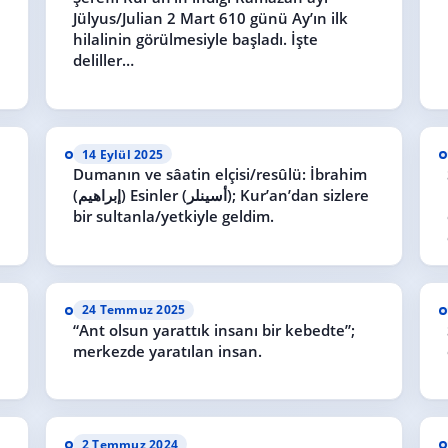
Jülyus/Julian 2 Mart 610 günü Ay’ın ilk
hilalinin görülmesiyle başladı. İşte
deliller…
14 Eylül 2025
Dumanın ve sâatin elçisi/resûlü: İbrahim
(إبراهيم) Esinler (أسينلر); Kur’an’dan sizlere
bir sultanla/yetkiyle geldim.
24 Temmuz 2025
“Ant olsun yarattık insanı bir kebedte”;
merkezde yaratılan insan.
2 Temmuz 2024