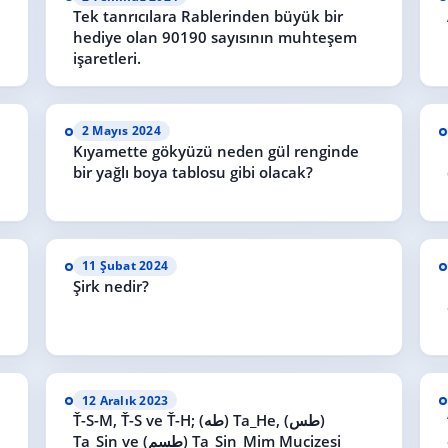
Tek tanrıcılara Rablerinden büyük bir
hediye olan 90190 sayısının muhteşem
işaretleri.
2 Mayıs 2024
Kıyamette gökyüzü neden gül renginde
bir yağlı boya tablosu gibi olacak?
11 Şubat 2024
Şirk nedir?
12 Aralık 2023
Ť-S-M, Ť-S ve Ť-H; (طه) Ta_He, (طس)
Ta_Sin ve (طسم) Ta_Sin_Mim Mucizesi