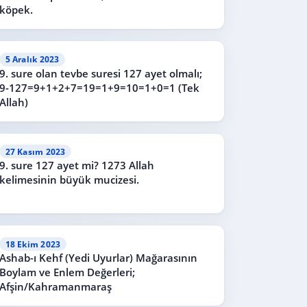
köpek.
5 Aralık 2023
9. sure olan tevbe suresi 127 ayet olmalı;
9-127=9+1+2+7=19=1+9=10=1+0=1 (Tek
Allah)
27 Kasım 2023
9. sure 127 ayet mi? 1273 Allah
kelimesinin büyük mucizesi.
18 Ekim 2023
Ashab-ı Kehf (Yedi Uyurlar) Mağarasının
Boylam ve Enlem Değerleri;
Afşin/Kahramanmaraş