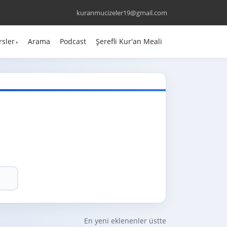
kuranmucizeler19@gmail.com
rsler
Arama
Podcast
Şerefli Kur'an Meali
En yeni eklenenler üstte