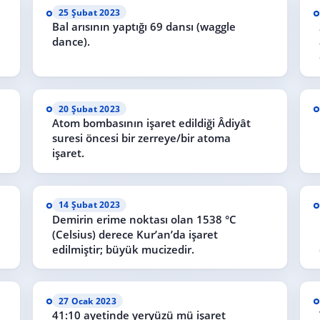
25 Şubat 2023
Bal arısının yaptığı 69 dansı (waggle
dance).
20 Şubat 2023
Atom bombasının işaret edildiği Âdiyât
suresi öncesi bir zerreye/bir atoma
işaret.
14 Şubat 2023
Demirin erime noktası olan 1538 °C
(Celsius) derece Kur’an’da işaret
edilmiştir; büyük mucizedir.
27 Ocak 2023
41:10 ayetinde yeryüzü mü işaret