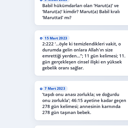
Babil hükümdarları olan ‘Harut(a)’ ve
‘Marut(a)’ kimdir? Marut(a) Babil kralı
‘Maruttaš’ mı?
15 Mart 2023
2:222 ‘…öyle ki temizlendikleri vakit, o
durumda gelin onlara Allah'ın size
emrettiği yerden…”; 11 gün kelimesi; 11.
gün gerçekleşen cinsel ilişki en yüksek
gebelik oranı sağlar.
7 Mart 2023
‘taşıdı onu anası zorlukla; ve doğurdu
onu zorlukla’; 46:15 ayetine kadar geçen
278 gün kelimesi; annesinin karnında
278 gün taşınan bebek.