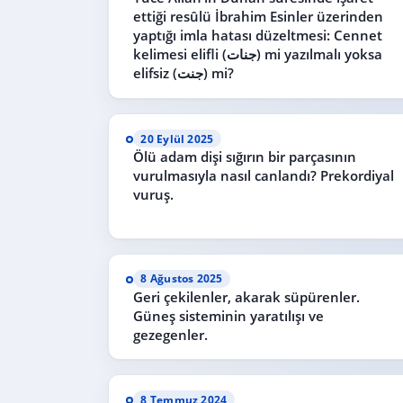
ettiği resûlü İbrahim Esinler üzerinden
yaptığı imla hatası düzeltmesi: Cennet
kelimesi elifli (جنات) mi yazılmalı yoksa
elifsiz (جنت) mi?
20 Eylül 2025
Ölü adam dişi sığırın bir parçasının
vurulmasıyla nasıl canlandı? Prekordiyal
vuruş.
8 Ağustos 2025
Geri çekilenler, akarak süpürenler.
Güneş sisteminin yaratılışı ve
gezegenler.
8 Temmuz 2024