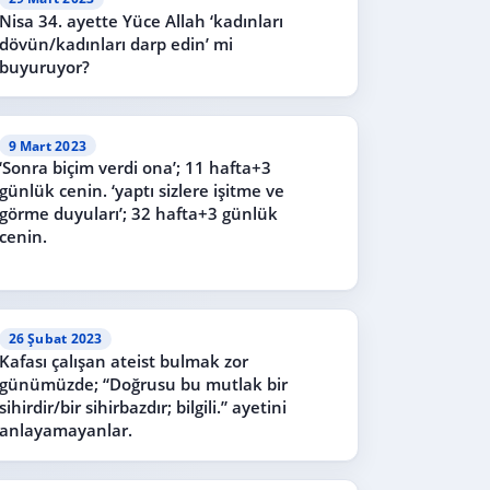
Nisa 34. ayette Yüce Allah ‘kadınları
dövün/kadınları darp edin’ mi
buyuruyor?
9 Mart 2023
‘Sonra biçim verdi ona’; 11 hafta+3
günlük cenin. ‘yaptı sizlere işitme ve
görme duyuları’; 32 hafta+3 günlük
cenin.
26 Şubat 2023
Kafası çalışan ateist bulmak zor
günümüzde; “Doğrusu bu mutlak bir
sihirdir/bir sihirbazdır; bilgili.” ayetini
anlayamayanlar.