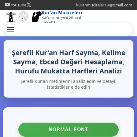
YouTube
kuranmucizeler19@gmail.com
Kur'an Mucizeleri
Kur'an'ın en yeni bilimsel
mucizeleri
Şerefli Kur'an Harf Sayma, Kelime
Sayma, Ebced Değeri Hesaplama,
Hurufu Mukatta Harfleri Analizi
Şerefli Kur'an metinlerini analiz edin ve detaylı
istatistikler elde edin
NORMAL FONT