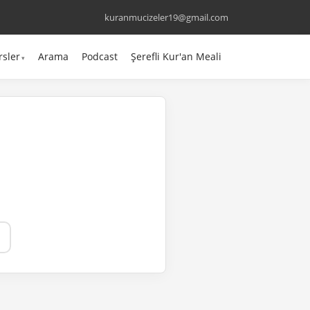
kuranmucizeler19@gmail.com
rsler
Arama
Podcast
Şerefli Kur'an Meali