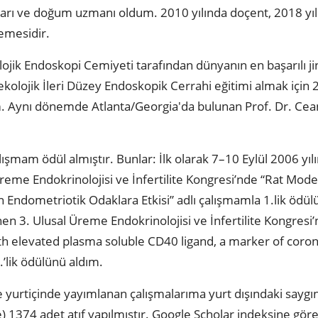
kları ve doğum uzmanı oldum. 2010 yılında doçent, 2018 yı
lemesidir.
lojik Endoskopi Cemiyeti tarafından dünyanın en başarılı ji
inekolojik İleri Düzey Endoskopik Cerrahi eğitimi almak için
tim. Aynı dönemde Atlanta/Georgia'da bulunan Prof. Dr. Ce
alışmam ödül almıştır. Bunlar: İlk olarak 7–10 Eylül 2006 yıl
 Üreme Endokrinolojisi ve İnfertilite Kongresi’nde “Rat Mo
 Endometriotik Odaklara Etkisi” adlı çalışmamla 1.lik ödü
en 3. Ulusal Üreme Endokrinolojisi ve İnfertilite Kongresi
h elevated plasma soluble CD40 ligand, a marker of corona
’lik ödülünü aldım.
e yurtiçinde yayımlanan çalışmalarıma yurt dışındaki saygın
1374 adet atıf yapılmıştır. Google Scholar indeksine göre 