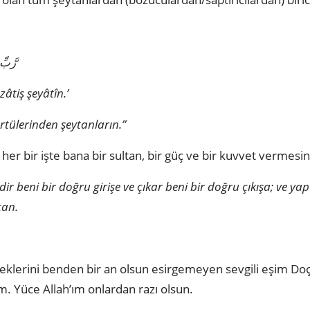
رَّبِّ
âtiş şeyâtîn.’
rtülerinden şeytanların.”
r bir işte bana bir sultan, bir güç ve bir kuvvet vermesin
rdir beni bir doğru girişe ve çıkar beni bir doğru çıkışa; ve y
tan.
klerini benden bir an olsun esirgemeyen sevgili eşim Doç.
. Yüce Allah’ım onlardan razı olsun.