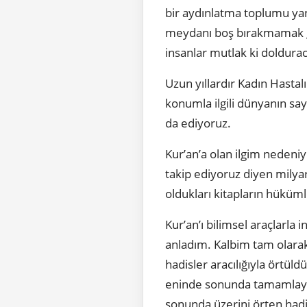
bir aydınlatma toplumu yan
meydanı boş bırakmamak ger
insanlar mutlak ki doldura
Uzun yıllardır Kadın Hasta
konumla ilgili dünyanın sa
da ediyoruz.
Kur’an’a olan ilgim nedeni
takip ediyoruz diyen milyar
oldukları kitapların hüküml
Kur’an’ı bilimsel araçlarla
anladım. Kalbim tam olara
hadisler aracılığıyla örtül
eninde sonunda tamamlayaca
sonunda üzerini örten hadi