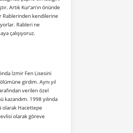
ştır. Artık Kur’an’ın önünde
ar Rablerinden kendilerine
iyorlar. Rableri ne
ya çalışıyoruz.
ında İzmir Fen Lisesini
Bölümüne girdim. Aynı yıl
arafından verilen özel
lünü kazandım. 1998 yılında
sü olarak Hacettepe
evlisi olarak göreve