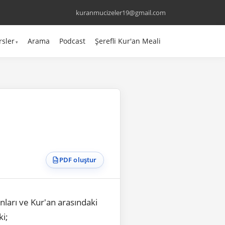
kuranmucizeler19@gmail.com
rsler
Arama
Podcast
Şerefli Kur'an Meali
PDF oluştur
ları ve Kur'an arasındaki
ki;