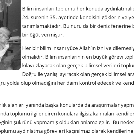
Bilim insanları toplumu her konuda aydınlatmalıd
24. surenin 35. ayetinde kendisini göklerin ve y
tanımlamaktadır. Bu nuru da bir deniz fenerine
bir öğüt vermiştir.
Her bir bilim insanı yüce Allah’ın izni ve dilemesiy
olmalıdır. Bilim insanlarının en büyük görevi t
kılavuzlayacak olan gerçek bilimsel verileri top
Doğru ile yanlışı ayıracak olan gerçek bilimsel ar
ru yolda olup olmadığını her daim kontrol edecek ve kendi
nlık alanları yanında başka konularda da araştırmalar ya
ında toplumu ilgilendiren konulara ilgisiz kalmaları kendil
inin şükrünü yapmamış oldukları anlama gelir. Bu neden
oplumu aydınlatma görevleri kaçınılmaz olarak kendilerin