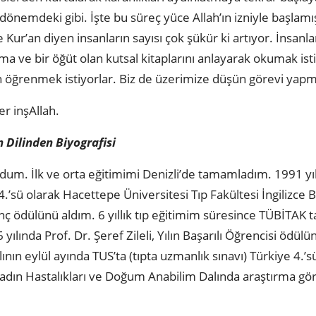
ği dönemdeki gibi. İşte bu süreç yüce Allah’ın izniyle başlamı
Kur’an diyen insanların sayısı çok şükür ki artıyor. İnsanl
latma ve bir öğüt olan kutsal kitaplarını anlayarak okumak ist
 öğrenmek istiyorlar. Biz de üzerimize düşün görevi yapma
r inşAllah.
in Dilinden Biyografisi
dum. İlk ve orta eğitimimi Denizli’de tamamladım. 1991 yıl
4.’sü olarak Hacettepe Üniversitesi Tıp Fakültesi İngilizce 
nç ödülünü aldım. 6 yıllık tıp eğitimim süresince TÜBİTAK t
yılında Prof. Dr. Şeref Zileli, Yılın Başarılı Öğrencisi ödü
ının eylül ayında TUS’ta (tıpta uzmanlık sınavı) Türkiye 4.’
 Kadın Hastalıkları ve Doğum Anabilim Dalında araştırma gör