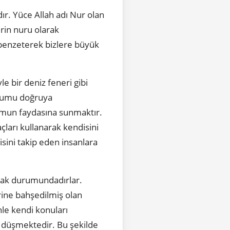
ır. Yüce Allah adı Nur olan
erin nuru olarak
 benzeterek bizlere büyük
le bir deniz feneri gibi
oplumu doğruya
lumun faydasına sunmaktır.
açları kullanarak kendisini
sini takip eden insanlara
pmak durumundadırlar.
erine bahşedilmiş olan
le kendi konuları
e düşmektedir. Bu şekilde