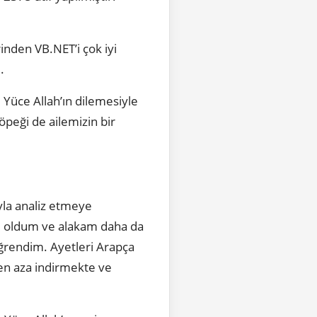
rinden VB.NET’i çok iyi
ım.
 Yüce Allah’ın dilemesiyle
öpeği de ailemizin bir
yla analiz etmeye
ani oldum ve alakam daha da
öğrendim. Ayetleri Arapça
 en aza indirmekte ve