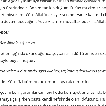
ur’an’a göre yaşamaya çalışan bir insan olmaya çalışıyorum.
eyin üzerindedir. Benim tanık olduğum Kur’an mucizelerine
yret ediyorum. Yüce Allah’ın izniyle son nefesime kadar da
aya devam edeceğim. Yüce Allah’ım muvaffak eder inşAllah
önce:
ce Allah’a sığınırım.
yetleri ışığında okunduğunda şeytanların dürtülerinden uzak
 şöyle buyurmuştur:
ğun vakit; o durumda sığın Allah'a; taşlanmış/kovulmuş şey
rdir. Yüce Rabb’imizin bu emrine uyarak derim ki:
 çevirirken, yorumlarken, tevil ederken, ayetler arasında b
lamaya çalışırken başta kendi nefsimde olan ‘id-fücur (91:8
 olan tüm şeytanlardan (bozuculardan/saptırıcılardan) birici