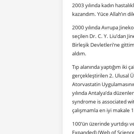
2003 yılında kadın hastalı
kazandım. Yüce Allah’ın di
2000 yılında Avrupa Jineko
seçilen Dr. C. Y. Liu’dan J
Birleşik Devletleri’ne git
aldım.
Tıp alanında yaptığım iki ç
gerçekleştirilen 2. Ulusal
Atorvastatin Uygulamasının
yılında Antalya’da düzenlen
syndrome is associated wit
çalışmamla en iyi makale 1.
100’ün üzerinde yurtdışı v
Expanded) (Web of Science) 