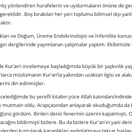
lış yönlendiren hurafelerin ve uydurmaların önüne de geçe
eklidir. Boş bırakılan her yeri toplumu bilimsel dışı yanl
caktır.
lıkları ve Doğum, Üreme Endokrinolojisi ve İnfertilite kon
ygın dergilerinde yayımlanan çalışmalar yaptım. Ekibimizle
yle Kur’an’ı incelemeye başladığımda büyük bir şaşkınlık ya
larca müslümanın Kur’an’la yakından uzaktan ilgisi ve alaka
erini din edinmişler.
 incelediğimde bu şerefli kitabın yüce Allah katından/indinde
k mutmain oldu. Arapçasından anlayarak okuduğumda da Ku
düğünü gördüm. Birileri deniz fenerinin üzerini kapatmıştı.
ğını bildirmişti bizlere. Bu da bizlere Kur'an'ın yani den
slerden kurtularak karanlıkları aydınlatmaya tekrar başla