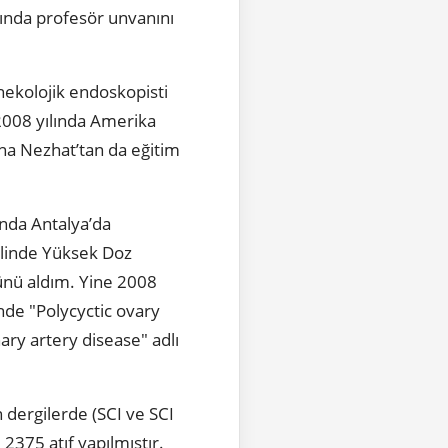
lında profesör unvanını
nekolojik endoskopisti
 2008 yılında Amerika
ana Nezhat’tan da eğitim
ında Antalya’da
delinde Yüksek Doz
lünü aldım. Yine 2008
’nde "Polycyctic ovary
ry artery disease" adlı
 dergilerde (SCI ve SCI
2375 atıf yapılmıştır.