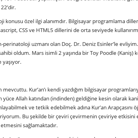
 22’dir.
oji konusu özel ilgi alanımdır. Bilgisayar programlama dille
ascript, CSS ve HTML5 dillerini de orta seviyede kullanır
-perinatoloji uzmanı olan Doç. Dr. Deniz Esinler’le evliyim.
sahibi oldum. Mars isimli 2 yaşında bir Toy Poodle (Kaniş) k
e yaşıyor.
im mevcuttu. Kur’an’ı kendi yazdığım bilgisayar programları
ın yüce Allah katından (indinden) geldiğine kesin olarak k
 anlayabilmek ve tetkik edebilmek adına Kur’an Arapçasını 
iyorum. Bu şekilde bir çeviri çevirmenin çeviriye etkisini
i etmesini sağlamaktadır.