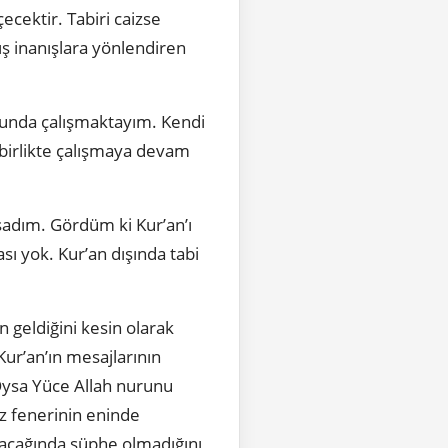
cektir. Tabiri caizse
ış inanışlara yönlendiren
usunda çalışmaktayım. Kendi
 birlikte çalışmaya devam
şadım. Gördüm ki Kur’an’ı
sı yok. Kur’an dışında tabi
n geldiğini kesin olarak
r’an’ın mesajlarının
 Oysa Yüce Allah nurunu
iz fenerinin eninde
yacağında şüphe olmadığını