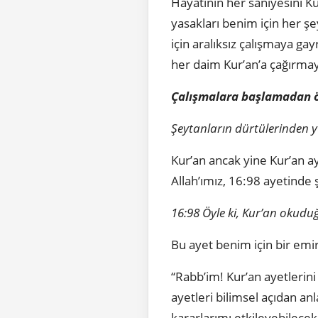
Hayatının her saniyesini K
yasakları benim için her ş
için aralıksız çalışmaya ga
her daim Kur’­an’a çağırm
Çalışmalara başlamadan 
Şeytanların dürtülerinden yü
Kur’an ancak yine Kur’an a
Allah’ımız, 16:98 ayetinde
16:98 Öyle ki, Kur’an okudu
Bu ayet benim için bir emi
“Rabb’im! Kur’an ayetlerini
ayetleri bilimsel açıdan an
kararlarımı etkileyebilecek