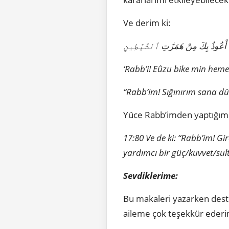
Ve derim ki:
أَعُوذُ
بِكَ
مِنْ
هَمَزَٰتِ
ٱلشَّيَٰطِينِ
‘Rabb’i! Eûzu bike min hemez
“Rabb’im! Sığınırım sana dü
Yüce Rabb’imden yaptığım he
17:80 Ve de ki: “Rabb’im! Gi
yardımcı bir güç/kuvvet/sul
Sevdiklerime:
Bu makaleri yazarken deste
aileme çok teşekkür ederim