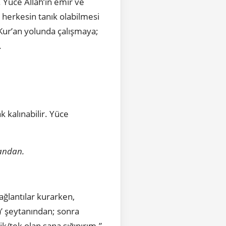
 Yüce Allah’ın emir ve
 herkesin tanık olabilmesi
 Kur’an yolunda çalışmaya;
.
 kalınabilir. Yüce
tandan.
ağlantılar kurarken,
)’ şeytanından; sonra
k/tek olan sana sığınırım.”