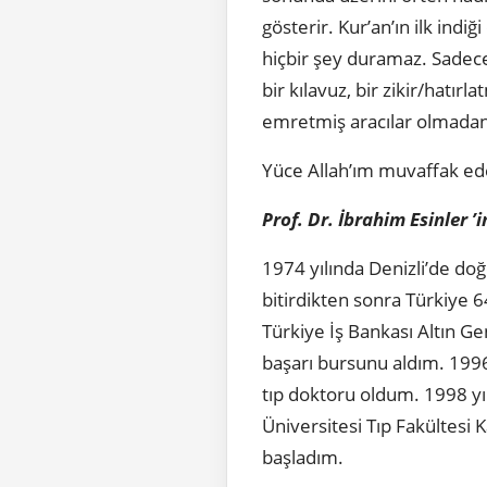
gösterir. Kur’an’ın ilk indi
hiçbir şey duramaz. Sadece 
bir kılavuz, bir zikir/hatır
emretmiş aracılar olmadan
Yüce Allah’ım muvaffak ede
Prof. Dr. İbrahim Esinler ’
1974 yılında Denizli’de doğ
bitirdikten sonra Türkiye 6
Türkiye İş Bankası Altın Ge
başarı bursunu aldım. 1996 
tıp doktoru oldum. 1998 yıl
Üniversitesi Tıp Fakültesi
başladım.