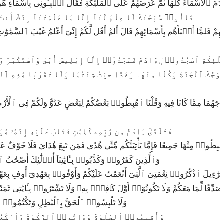
َمَ ءَادَمَ ٱلْأَسْمَآءَ كُلَّهَا ثُمَّ عَرَضَهُمْ عَلَى ٱلْمَلَٰٓئِكَةِ فَقَالَ أَنۢبِـُٔونِى بِأَسْمَآءِ هَٰ
39|2|32|قَالُوا۟ سُبْحَٰنَكَ لَا عِلْمَ لَنَآ إِلَّا مَا عَلَّمْتَنَآ إِنَّكَ أ
لِلْمَلَٰٓئِكَةِ ٱسْجُدُوا۟ لِءَادَمَ فَسَجَدُوٓا۟ إِلَّآ إِبْلِيسَ أَبَىٰ وَٱسْتَكْبَرَ 
44|2|37|فَتَلَقَّىٰٓ ءَادَمُ مِن رَّبِّهِۦ كَلِمَٰتٍ فَتَابَ عَلَيْهِ إِنَّهُۥ
ْنَا ٱهْبِطُوا۟ مِنْهَا جَمِيعًا فَإِمَّا يَأْتِيَنَّكُم مِّنِّى هُدًى فَمَن تَبِعَ هُدَاىَ فَلَا خَوْفٌ عَ
46|2|39|وَٱلَّذِينَ كَفَرُوا۟ وَكَذَّبُوا۟ بِـَٔايَٰتِنَآ أُو۟لَٰٓئِكَ أَصْحَٰبُ
نِىٓ إِسْرَٰٓءِيلَ ٱذْكُرُوا۟ نِعْمَتِىَ ٱلَّتِىٓ أَنْعَمْتُ عَلَيْكُمْ وَأَوْفُوا۟ بِعَهْدِىٓ أُوفِ بِعَهْ
 مُصَدِّقًا لِّمَا مَعَكُمْ وَلَا تَكُونُوٓا۟ أَوَّلَ كَافِرٍۭ بِهِۦ وَلَا تَشْتَرُوا۟ بِـَٔايَٰتِى ثَمَنًا 
49|2|42|وَلَا تَلْبِسُوا۟ ٱلْحَقَّ بِٱلْبَٰطِلِ وَتَكْتُمُوا۟ 
50|2|43|وَأَقِيمُوا۟ ٱلصَّلَوٰةَ وَءَاتُوا۟ ٱلزَّكَوٰةَ وَٱرْكَ