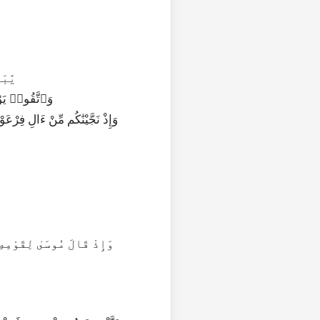
54|2|
55|2|48|وَٱتَّقُوا