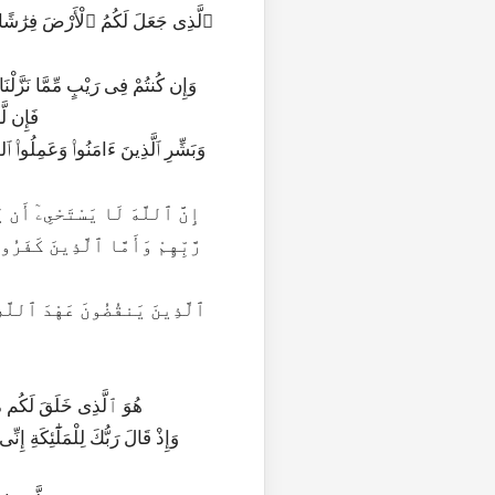
30|2|23|وَإِن كُنتُمْ فِى رَيْبٍ مِّمَّا 
31|2|24|
رَّبِّهِمْ وَأَمَّا ٱلَّذِينَ كَفَرُ
36|2|29|هُوَ ٱلَّذِى خَلَقَ لَ