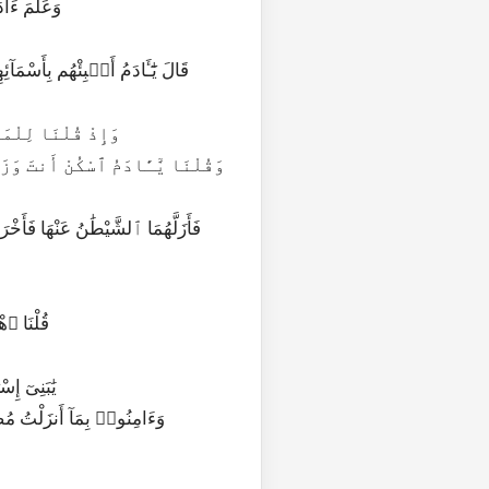
38|2|31|وَعَلّ
41|2|34|وَإِذْ قُلْنَا 
45|2|38|قُل
47|2|40|يَٰبَ
48|2|41|وَءَامِنُوا۟ بِمَآ أَنزَلْتُ