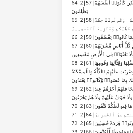
64|2|57|وَظَلَّلْنَا عَلَيْكُمُ ٱلْغَمَامَ وَأَنزَلْنَا عَلَيْكُمُ ٱلْمَنَّ وَٱلسَّلْوَىٰ كُلُوا۟ مِن طَيِّبَٰتِ مَا رَزَقْنَٰكُمْ وَمَا ظَلَمُونَا وَلَٰكِن كَانُوٓا۟ أَنفُسَهُمْ
يَظْلِمُونَ
65|2|58|وَإِذْ قُلْنَا ٱدْخُلُوا۟ هَٰذِهِ ٱلْقَرْيَةَ فَكُلُوا۟ مِنْهَا حَيْثُ شِئْتُمْ رَغَدًا وَٱدْخُلُوا۟ ٱلْبَابَ سُجَّدًا وَقُولُوا۟ حِطَّةٌ
مْ خَطَٰيَٰكُمْ وَسَنَزِيدُ ٱلْمُحْسِنِينَ
ِ بِمَا كَانُوا۟ يَفْسُقُونَ
67|2|60|وَإِذِ ٱسْتَسْقَىٰ مُوسَىٰ لِقَوْمِهِۦ فَقُلْنَا ٱضْرِب بِّعَصَاكَ ٱلْحَجَرَ فَٱنفَجَرَتْ مِنْهُ ٱثْنَتَا عَشْرَةَ عَيْنًا قَدْ عَلِمَ كُلُّ أُنَاسٍ مَّشْرَبَهُمْ
َا تَعْثَوْا۟ فِى ٱلْأَرْضِ مُفْسِدِينَ
68|2|61|وَإِذْ قُلْتُمْ يَٰمُوسَىٰ لَن نَّصْبِرَ عَلَىٰ طَعَامٍ وَٰحِدٍ فَٱدْعُ لَنَا رَبَّكَ يُخْرِجْ لَنَا مِمَّا تُنۢبِتُ ٱلْأَرْضُ مِنۢ بَقْلِهَا وَقِثَّآئِهَا وَفُومِهَا
ُرِبَتْ عَلَيْهِمُ ٱلذِّلَّةُ وَٱلْمَسْكَنَةُ
 ذَٰلِكَ بِمَا عَصَوا۟ وَّكَانُوا۟ يَعْتَدُونَ
69|2|62|إِنَّ ٱلَّذِينَ ءَامَنُوا۟ وَٱلَّذِينَ هَادُوا۟ وَٱلنَّصَٰرَىٰ وَٱلصَّٰبِـِٔينَ مَنْ ءَامَنَ بِٱللَّهِ وَٱلْيَوْمِ ٱلْءَاخِرِ وَعَمِلَ صَٰلِحًا فَلَهُمْ أَجْرُهُمْ عِندَ
ْ وَلَا خَوْفٌ عَلَيْهِمْ وَلَا هُمْ يَحْزَنُونَ
َا فِيهِ لَعَلَّكُمْ تَتَّقُونَ
لَكُنتُم مِّنَ ٱلْخَٰسِرِينَ
كُونُوا۟ قِرَدَةً خَٰسِـِٔينَ
لْفَهَا وَمَوْعِظَةً لِّلْمُتَّقِينَ