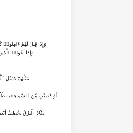
20|2|13|وَإِذَا قِيلَ لَهُمْ ءَامِنُوا
21|2|14|وَإِذَا لَقُوا۟ ٱلّ
24|2|17|مَثَلُهُمْ كَمَث