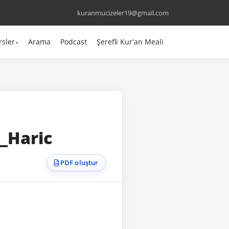
kuranmucizeler19@gmail.com
rsler
Arama
Podcast
Şerefli Kur'an Meali
_Haric
PDF oluştur