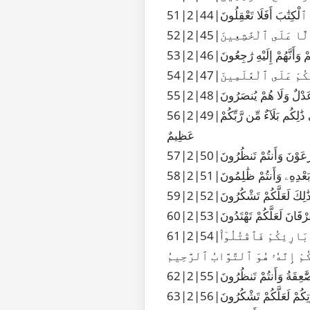
َ ٱلْكِتَٰبَ أَفَلَا تَعْقِلُونَ
ِلَّا عَلَى ٱلْخَٰشِعِينَ
ِمْ وَأَنَّهُمْ إِلَيْهِ رَٰجِعُونَ
ْتُكُمْ عَلَى ٱلْعَٰلَمِينَ
ا عَدْلٌ وَلَا هُمْ يُنصَرُونَ
56|2|49|وَإِذْ نَجَّيْنَٰكُم مِّنْ ءَالِ فِرْعَوْنَ يَسُومُونَكُمْ سُوٓءَ ٱلْعَذَابِ يُذَبِّحُونَ أَبْنَآءَكُمْ وَيَسْتَحْيُونَ نِسَآءَكُمْ وَفِى ذَٰلِكُم بَلَآءٌ مِّن رَّبِّكُمْ
عَظِيمٌ
َ فِرْعَوْنَ وَأَنتُمْ تَنظُرُونَ
نۢ بَعْدِهِۦ وَأَنتُمْ ظَٰلِمُونَ
ِ ذَٰلِكَ لَعَلَّكُمْ تَشْكُرُونَ
فُرْقَانَ لَعَلَّكُمْ تَهْتَدُونَ
61|2|54|وَإِذْ قَالَ مُوسَىٰ لِقَوْمِهِۦ يَٰقَوْمِ إِنَّكُمْ ظَلَمْتُمْ أَنفُسَكُم بِٱتِّخَاذِكُمُ ٱلْعِجْلَ فَتُوبُوٓا۟ إِلَىٰ بَارِئِكُمْ فَٱقْتُلُوٓا۟
ُمْ إِنَّهُۥ هُوَ ٱلتَّوَّابُ ٱلرَّحِيمُ
صَّٰعِقَةُ وَأَنتُمْ تَنظُرُونَ
 مَوْتِكُمْ لَعَلَّكُمْ تَشْكُرُونَ