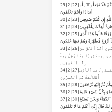
29|2|22|ٱلَّذِى جَعَلَ لَكُمُ ٱلْأَرْضَ فِرَٰشًا وَٱلسَّمَآءَ بِنَآءً وَأَنزَلَ مِنَ ٱلسَّمَآءِ مَآءً فَأَخْرَجَ بِهِۦ مِنَ ٱلثَّمَرَٰتِ رِزْقًا لَّكُمْ فَلَا تَجْعَلُوا۟ لِلَّهِ
أَندَادًا وَأَنتُمْ تَعْلَمُونَ
للَّهِ إِن كُنتُمْ صَٰدِقِينَ
رَةُ أُعِدَّتْ لِلْكَٰفِرِينَ
32|2|25|وَبَشِّرِ ٱلَّذِينَ ءَامَنُوا۟ وَعَمِلُوا۟ ٱلصَّٰلِحَٰتِ أَنَّ لَهُمْ جَنَّٰتٍ تَجْرِى مِن تَحْتِهَا ٱلْأَنْهَٰرُ كُلَّمَا رُزِقُوا۟ مِنْهَا مِن ثَمَرَةٍ رِّزْقًا قَالُوا۟ هَٰذَا ٱلَّذِى
آ أَزْوَٰجٌ مُّطَهَّرَةٌ وَهُمْ فِيهَا خَٰلِدُونَ
33|2|26|إِنَّ ٱللَّهَ لَا يَسْتَحْىِۦٓ أَن يَضْرِبَ مَثَلًا مَّا بَعُوضَةً فَمَا فَوْقَهَا فَأَمَّا ٱلَّذِينَ ءَامَنُوا۟ فَيَعْلَمُونَ أَنَّهُ ٱلْحَقُّ مِن
ْدِى بِهِۦ كَثِيرًا وَمَا يُضِلُّ بِهِۦٓ
إِلَّا ٱلْفَٰسِقِينَ
34|2|27|ٱلَّذِينَ يَنقُضُونَ عَهْدَ ٱللَّهِ مِنۢ بَعْدِ مِيثَٰقِهِۦ وَيَقْطَعُونَ مَآ أَمَرَ ٱللَّهُ بِهِۦٓ أَن يُوصَلَ وَيُفْسِدُونَ فِى ٱلْأَرْضِ
أُو۟لَٰٓئِكَ هُمُ ٱلْخَٰسِرُونَ
يِيكُمْ ثُمَّ إِلَيْهِ تُرْجَعُونَ
وَهُوَ بِكُلِّ شَىْءٍ عَلِيمٌ
37|2|30|وَإِذْ قَالَ رَبُّكَ لِلْمَلَٰٓئِكَةِ إِنِّى جَاعِلٌ فِى ٱلْأَرْضِ خَلِيفَةً قَالُوٓا۟ أَتَجْعَلُ فِيهَا مَن يُفْسِدُ فِيهَا وَيَسْفِكُ ٱلدِّمَآءَ وَنَحْنُ نُسَبِّحُ
لَكَ قَالَ إِنِّىٓ أَعْلَمُ مَا لَا تَعْلَمُونَ