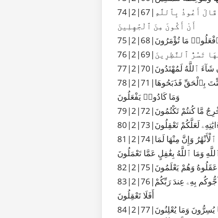
74|2|67|وَإِذْ قَالَ مُوسَىٰ لِقَوْمِهِۦٓ إِنَّ ٱللَّهَ يَأْمُرُكُمْ أَن تَذْبَحُوا۟ بَقَرَةً قَالُوٓا۟ أَتَتَّخِذُنَا هُزُوًا قَالَ أَعُوذُ بِٱللَّهِ
أَنْ أَكُونَ مِنَ ٱلْجَٰهِلِينَ
َ فَٱفْعَلُوا۟ مَا تُؤْمَرُونَ
ُهَا تَسُرُّ ٱلنَّٰظِرِينَ
ٓ إِن شَآءَ ٱللَّهُ لَمُهْتَدُونَ
78|2|71|قَالَ إِنَّهُۥ يَقُولُ إِنَّهَا بَقَرَةٌ لَّا ذَلُولٌ تُثِيرُ ٱلْأَرْضَ وَلَا تَسْقِى ٱلْحَرْثَ مُسَلَّمَةٌ لَّا شِيَةَ فِيهَا قَالُوا۟ ٱلْـَٰٔنَ جِئْتَ بِٱلْحَقِّ فَذَبَحُوهَا
وَمَا كَادُوا۟ يَفْعَلُونَ
ُ مُخْرِجٌ مَّا كُنتُمْ تَكْتُمُونَ
ايَٰتِهِۦ لَعَلَّكُمْ تَعْقِلُونَ
81|2|74|ثُمَّ قَسَتْ قُلُوبُكُم مِّنۢ بَعْدِ ذَٰلِكَ فَهِىَ كَٱلْحِجَارَةِ أَوْ أَشَدُّ قَسْوَةً وَإِنَّ مِنَ ٱلْحِجَارَةِ لَمَا يَتَفَجَّرُ مِنْهُ ٱلْأَنْهَٰرُ وَإِنَّ مِنْهَا لَمَا
لَّهِ وَمَا ٱللَّهُ بِغَٰفِلٍ عَمَّا تَعْمَلُونَ
ا عَقَلُوهُ وَهُمْ يَعْلَمُونَ
83|2|76|وَإِذَا لَقُوا۟ ٱلَّذِينَ ءَامَنُوا۟ قَالُوٓا۟ ءَامَنَّا وَإِذَا خَلَا بَعْضُهُمْ إِلَىٰ بَعْضٍ قَالُوٓا۟ أَتُحَدِّثُونَهُم بِمَا فَتَحَ ٱللَّهُ عَلَيْكُمْ لِيُحَآجُّوكُم بِهِۦ عِندَ رَبِّكُمْ
أَفَلَا تَعْقِلُونَ
ُ مَا يُسِرُّونَ وَمَا يُعْلِنُونَ