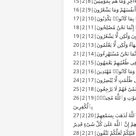
ْءَاخِرِ وَمَا هُم بِمُؤْمِنِينَ
آ أَنفُسَهُمْ وَمَا يَشْعُرُونَ
ۢ بِمَا كَانُوا۟ يَكْذِبُونَ
۟ إِنَّمَا نَحْنُ مُصْلِحُونَ
سِدُونَ وَلَٰكِن لَّا يَشْعُرُونَ
َآءُ وَلَٰكِن لَّا يَعْلَمُونَ
ِنَّمَا نَحْنُ مُسْتَهْزِءُونَ
ُمْ فِى طُغْيَٰنِهِمْ يَعْمَهُونَ
ُمْ وَمَا كَانُوا۟ مُهْتَدِينَ
فِى ظُلُمَٰتٍ لَّا يُبْصِرُونَ
عُمْىٌ فَهُمْ لَا يَرْجِعُونَ
26|2|19|أَوْ كَصَيِّبٍ مِّنَ ٱلسَّمَآءِ فِيهِ ظُلُمَٰتٌ وَرَعْدٌ وَبَرْقٌ يَجْعَلُونَ أَصَٰبِعَهُمْ فِىٓ ءَاذَانِهِم مِّنَ ٱلصَّوَٰعِقِ حَذَرَ ٱلْمَوْتِ وَٱللَّهُ مُحِيطٌۢ
بِٱلْكَٰفِرِينَ
27|2|20|يَكَادُ ٱلْبَرْقُ يَخْطَفُ أَبْصَٰرَهُمْ كُلَّمَآ أَضَآءَ لَهُم مَّشَوْا۟ فِيهِ وَإِذَآ أَظْلَمَ عَلَيْهِمْ قَامُوا۟ وَلَوْ شَآءَ ٱللَّهُ لَذَهَبَ بِسَمْعِهِمْ
ِهِمْ إِنَّ ٱللَّهَ عَلَىٰ كُلِّ شَىْءٍ قَدِيرٌ
َبْلِكُمْ لَعَلَّكُمْ تَتَّقُونَ