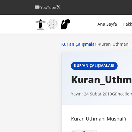
YouTube
Ana Sayfa
Hak
Kur'an Çalışmaları
›
Kuran_Uthmani_
KUR'AN ÇALIŞMALARI
Kuran_Uthm
Yayın: 24 Şubat 2019
Güncellem
Kuran Uthmani Mushaf'ı