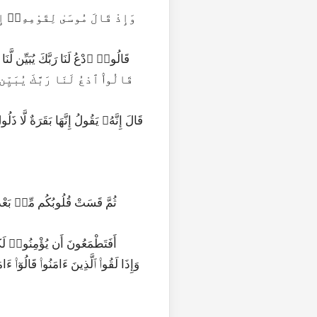
75|2|68|قَالُوا۟ ٱدْعُ لَنَا رَبَّكَ يُبَيِّ
76|2|69|قَالُوا۟ ٱدْعُ لَنَا رَبَّكَ يُب
82|2|75|أَفَتَطْمَعُونَ أَن يُؤْمِنُوا۟