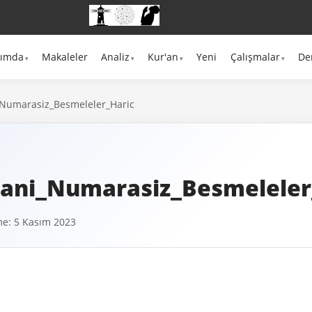
kımda
Makaleler
Analiz
Kur'an
Yeni
Çalışmalar
De
Numarasiz_Besmeleler_Haric
ani_Numarasiz_Besmeleler
e: 5 Kasım 2023