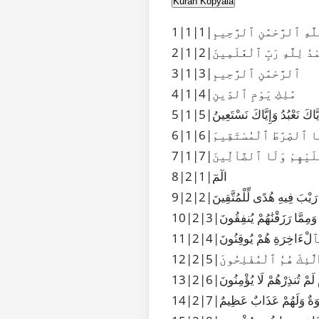
Kuran Kopyala
 ٱللَّهِ ٱلرَّحْمَٰنِ ٱلرَّحِيمِ
ْحَمْدُ لِلَّهِ رَبِّ ٱلْعَٰلَمِينَ
3|1|3|ٱلرَّحْمَٰنِ ٱلرَّحِيمِ
4|1|4|مَٰلِكِ يَوْمِ ٱلدِّينِ
1|5|إِيَّاكَ نَعْبُدُ وَإِيَّاكَ نَسْتَعِينُ
دِنَا ٱلصِّرَٰطَ ٱلْمُسْتَقِيمَ
 عَلَيْهِمْ وَلَا ٱلضَّآلِّينَ
8|2|1|الٓمٓ
لَا رَيْبَ فِيهِ هُدًى لِّلْمُتَّقِينَ
وَمِمَّا رَزَقْنَٰهُمْ يُنفِقُونَ
 وَبِٱلْءَاخِرَةِ هُمْ يُوقِنُونَ
و۟لَٰٓئِكَ هُمُ ٱلْمُفْلِحُونَ
ْ لَمْ تُنذِرْهُمْ لَا يُؤْمِنُونَ
شَٰوَةٌ وَلَهُمْ عَذَابٌ عَظِيمٌ