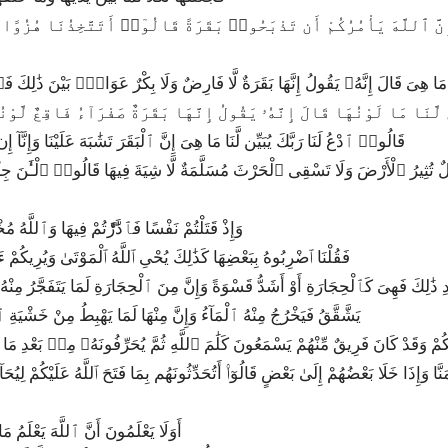
ن لَّنَا مَا هِىَ قَالَ إِنَّهُۥ يَقُولُ إِنَّهَا بَقَرَةٌ لَّا فَارِضٌ وَلَا بِكْرٌ عَوَانٌۢ بَيْنَ ذَٰلِك
َيِّن لَّنَا مَا لَوْنُهَا قَالَ إِنَّهُۥ يَقُولُ إِنَّهَا بَقَرَةٌ صَفْرَآءُ فَاقِعٌ لَّوْن
77|2|70|قَالُوا۟ ٱدْعُ لَنَا رَبَّكَ يُبَيِّن لَّنَا مَا هِىَ إِنَّ ٱلْبَقَرَ تَشَٰبَهَ عَلَيْنَا وَإِنَّا
79|2|72|وَإِذْ قَتَلْتُمْ نَفْسًا فَٱدَّٰرَْٰٔتُمْ فِيهَا وَٱللَّه
80|2|73|فَقُلْنَا ٱضْرِبُوهُ بِبَعْضِهَا كَذَٰلِكَ يُحْىِ ٱللَّهُ ٱلْمَوْتَىٰ وَيُرِيكُمْ ءَ
يَشَّقَّقُ فَيَخْرُجُ مِنْهُ ٱلْمَآءُ وَإِنَّ مِنْهَا لَمَا يَهْبِطُ مِنْ خَشْيَةِ ٱل
 لَكُمْ وَقَدْ كَانَ فَرِيقٌ مِّنْهُمْ يَسْمَعُونَ كَلَٰمَ ٱللَّهِ ثُمَّ يُحَرِّفُونَهُۥ مِنۢ بَعْدِ مَ
84|2|77|أَوَلَا يَعْلَمُونَ أَنَّ ٱللَّهَ يَعْلَم