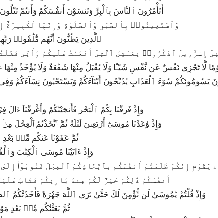
51|2|44|أَتَأْمُرُونَ ٱلنَّاسَ بِٱلْبِرِّ وَتَنسَوْنَ أَنفُسَكُمْ وَأَنتُمْ تَتْلُون
52|2|45|وَٱسْتَعِينُوا۟ بِٱلصَّبْرِ وَٱلصَّلَوٰةِ وَإِنَّهَا لَكَبِيرَةٌ إ
53|2|46|ٱلَّذِينَ يَظُنُّونَ أَنَّهُم مُّلَٰقُوا۟ رَبِّه
47|يَٰبَنِىٓ إِسْرَٰٓءِيلَ ٱذْكُرُوا۟ نِعْمَتِىَ ٱلَّتِىٓ أَنْعَمْتُ عَلَيْكُمْ وَأَنِّى فَضَّل
۟ يَوْمًا لَّا تَجْزِى نَفْسٌ عَن نَّفْسٍ شَيْـًٔا وَلَا يُقْبَلُ مِنْهَا شَفَٰعَةٌ وَلَا يُؤْخَذُ مِنْهَ
57|2|50|وَإِذْ فَرَقْنَا بِكُمُ ٱلْبَحْرَ فَأَنجَيْنَٰكُمْ وَأَغْرَقْنَآ ءَال
58|2|51|وَإِذْ وَٰعَدْنَا مُوسَىٰٓ أَرْبَعِينَ لَيْلَةً ثُمَّ ٱتَّخَذْتُمُ ٱلْعِجْلَ مِ
59|2|52|ثُمَّ عَفَوْنَا عَنكُم مِّنۢ بَعْد
60|2|53|وَإِذْ ءَاتَيْنَا مُوسَى ٱلْكِتَٰبَ وَٱلْ
أَنفُسَكُمْ ذَٰلِكُمْ خَيْرٌ لَّكُمْ عِندَ بَارِئِكُمْ فَتَابَ عَلَيْك
62|2|55|وَإِذْ قُلْتُمْ يَٰمُوسَىٰ لَن نُّؤْمِنَ لَكَ حَتَّىٰ نَرَى ٱللَّهَ جَهْرَةً فَأَخَذَتْكُمُ ٱل
63|2|56|ثُمَّ بَعَثْنَٰكُم مِّنۢ بَعْدِ