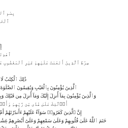
1|1|1|بِسْمِ
2|1|2|ٱل
5|
6|1|6|ٱهْ
7|1|7|صِرَٰطَ ٱلَّذِينَ أَنْعَمْتَ عَلَيْهِمْ غَيْرِ ٱلْمَغْضُوبِ
9|2|2|ذَٰلِكَ ٱلْكِتَٰبُ 
10|2|3|ٱلَّذِينَ يُؤْمِنُونَ بِٱلْغَيْبِ وَيُقِيمُونَ ٱلصَّلَوٰةَ 
11|2|4|وَٱلَّذِينَ يُؤْمِنُونَ بِمَآ أُنزِلَ إِلَيْكَ وَمَآ أُنزِلَ مِن قَبْلِكَ
12|2|5|أُو۟لَٰٓئِكَ عَلَىٰ هُدًى مِّن رَّبِّهِمْ وَأُ
13|2|6|إِنَّ ٱلَّذِينَ كَفَرُوا۟ سَوَآءٌ عَلَيْهِمْ ءَأَنذَرْتَهُمْ أَم
14|2|7|خَتَمَ ٱللَّهُ عَلَىٰ قُلُوبِهِمْ وَعَلَىٰ سَمْعِهِمْ وَعَلَىٰٓ أَبْصَٰرِهِمْ غِ