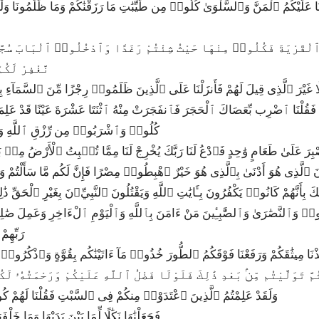
نَّغْفِرْ لَكُ
قَوْلًا غَيْرَ ٱلَّذِى قِيلَ لَهُمْ فَأَنزَلْنَا عَلَى ٱلَّذِينَ ظَلَمُوا۟ رِجْزًا مِّنَ ٱلسَّمَآء
كُلُوا۟ وَٱشْرَبُوا۟ مِن رِّزْقِ ٱللَّهِ وَل
نَ ٱلَّذِى هُوَ أَدْنَىٰ بِٱلَّذِى هُوَ خَيْرٌ ٱهْبِطُوا۟ مِصْرًا فَإِنَّ لَكُم مَّا سَأَلْتُمْ وَض
ِكَ بِأَنَّهُمْ كَانُوا۟ يَكْفُرُونَ بِـَٔايَٰتِ ٱللَّهِ وَيَقْتُلُونَ ٱلنَّبِيِّۦنَ بِغَيْرِ ٱلْحَقِّ
رَبِّهِم
ِذْ أَخَذْنَا مِيثَٰقَكُمْ وَرَفَعْنَا فَوْقَكُمُ ٱلطُّورَ خُذُوا۟ مَآ ءَاتَيْنَٰكُم بِقُوَّةٍ وَٱذْكُرُوا۟ م
|2|64|ثُمَّ تَوَلَّيْتُم مِّنۢ بَعْدِ ذَٰلِكَ فَلَوْلَا فَضْلُ ٱللَّهِ عَلَيْكُمْ وَرَحْمَتُهُۥ 
72|2|65|وَلَقَدْ عَلِمْتُمُ ٱلَّذِينَ ٱعْتَدَوْا۟ مِنكُمْ فِى ٱلسَّبْتِ فَقُلْنَا لَهُمْ 
73|2|66|فَجَعَلْنَٰهَا نَكَٰلًا لِّمَا بَيْنَ يَدَيْهَا وَمَا خَ