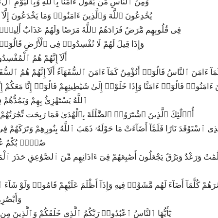
15|2|8|وَمِنَ ٱلنَّاسِ مَن يَقُولُ ءَامَنَّا بِٱللَّهِ وَبِٱلْيَوْمِ ٱل
16|2|9|يُخَٰدِعُونَ ٱللَّهَ وَٱلَّذِينَ ءَامَنُوا۟ وَمَا يَخْدَعُونَ إِلَّ
17|2|10|فِى قُلُوبِهِم مَّرَضٌ فَزَادَهُمُ ٱللَّهُ مَرَضًا وَلَهُمْ عَذَابٌ أَلِيمٌ
18|2|11|وَإِذَا قِيلَ لَهُمْ لَا تُفْسِدُوا۟ فِى ٱلْأَرْضِ قَالُوٓا
19|2|12|أَلَآ إِنَّهُمْ هُمُ ٱلْمُفْ
۟ كَمَآ ءَامَنَ ٱلنَّاسُ قَالُوٓا۟ أَنُؤْمِنُ كَمَآ ءَامَنَ ٱلسُّفَهَآءُ أَلَآ إِنَّهُمْ هُمُ ٱلسُّفَه
َذِينَ ءَامَنُوا۟ قَالُوٓا۟ ءَامَنَّا وَإِذَا خَلَوْا۟ إِلَىٰ شَيَٰطِينِهِمْ قَالُوٓا۟ إِنَّا مَعَكُمْ إ
22|2|15|ٱللَّهُ يَسْتَهْزِئُ بِهِمْ وَيَمُدُّه
23|2|16|أُو۟لَٰٓئِكَ ٱلَّذِينَ ٱشْتَرَوُا۟ ٱلضَّلَٰلَةَ بِٱلْهُدَىٰ فَمَا رَبِحَت تِّجَٰرَتُه
َلِ ٱلَّذِى ٱسْتَوْقَدَ نَارًا فَلَمَّآ أَضَآءَتْ مَا حَوْلَهُۥ ذَهَبَ ٱللَّهُ بِنُورِهِمْ وَتَرَكَهُمْ 
25|2|18|صُمٌّۢ بُكْمٌ 
وَأَبْصَٰر
28|2|21|يَٰٓأَيُّهَا ٱلنَّاسُ ٱعْبُدُوا۟ رَبَّكُمُ ٱلَّذِى خَلَقَكُمْ وَٱلَّذِينَ مِن ق