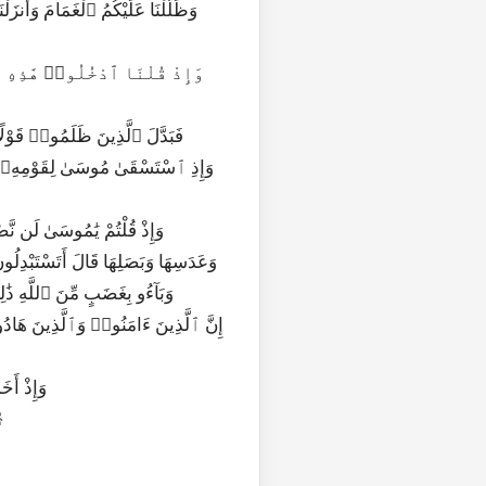
66|2|59|فَبَدَّلَ ٱلَّذِينَ ظَلَمُوا۟ 
وَعَدَسِهَا وَبَصَلِهَا قَالَ أَتَسْتَبْدِلُو
وَبَآءُو بِغَضَبٍ مِّنَ ٱللَّهِ ذَٰل
70|2|63|وَإ
71