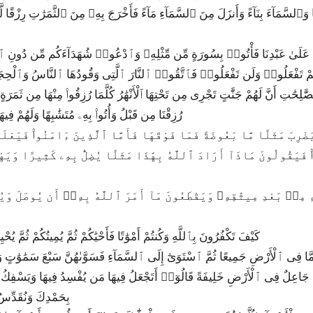
نَزَّلْنَا عَلَىٰ عَبْدِنَا فَأْتُوا۟ بِسُورَةٍ مِّن مِّثْلِهِۦ وَٱدْعُوا۟ شُهَدَآءَكُم مِّن دُونِ ٱ
فَإِن لَّمْ تَفْعَلُوا۟ وَلَن تَفْعَلُوا۟ فَٱتَّقُوا۟ ٱلنَّارَ ٱلَّتِى وَقُودُهَا ٱلنَّاسُ وَٱلْحِجَا
رُزِقْنَا مِن قَبْلُ وَأُتُوا۟ بِهِۦ مُتَشَٰبِهًا وَلَهُمْ فِيهَ
وا۟ فَيَقُولُونَ مَاذَآ أَرَادَ ٱللَّهُ بِهَٰذَا مَثَلًا يُضِلُّ بِهِۦ كَثِيرًا وَيَه
35|2|28|كَيْفَ تَكْفُرُونَ بِٱللَّهِ وَكُنتُمْ أَمْوَٰتًا فَأَحْيَٰكُمْ ثُمَّ يُمِيتُكُمْ ثُمَّ يُحْ
كُم مَّا فِى ٱلْأَرْضِ جَمِيعًا ثُمَّ ٱسْتَوَىٰٓ إِلَى ٱلسَّمَآءِ فَسَوَّىٰهُنَّ سَبْعَ سَمَٰوَٰتٍ 
بِحَمْدِكَ وَنُقَدِّسُ 