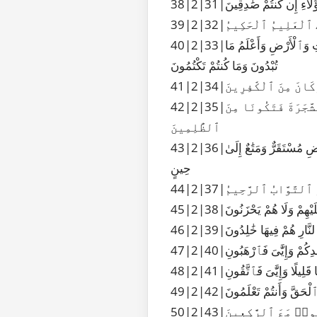
ٓؤُلَآءِ إِن كُنتُمْ صَٰدِقِينَ
َنتَ ٱلْعَلِيمُ ٱلْحَكِيمُ
40|2|33|قَالَ يَٰٓـَٔادَمُ أَنۢبِئْهُم بِأَسْمَآئِهِمْ فَلَمَّآ أَنۢبَأَهُم بِأَسْمَآئِهِمْ قَالَ أَلَمْ أَقُل لَّكُمْ إِنِّىٓ أَعْلَمُ غَيْبَ ٱلسَّمَٰوَٰتِ وَٱلْأَرْضِ وَأَعْلَمُ مَا
تُبْدُونَ وَمَا كُنتُمْ تَكْتُمُونَ
وَكَانَ مِنَ ٱلْكَٰفِرِينَ
42|2|35|وَقُلْنَا يَٰٓـَٔادَمُ ٱسْكُنْ أَنتَ وَزَوْجُكَ ٱلْجَنَّةَ وَكُلَا مِنْهَا رَغَدًا حَيْثُ شِئْتُمَا وَلَا تَقْرَبَا هَٰذِهِ ٱلشَّجَرَةَ فَتَكُونَا مِنَ
ٱلظَّٰلِمِينَ
43|2|36|فَأَزَلَّهُمَا ٱلشَّيْطَٰنُ عَنْهَا فَأَخْرَجَهُمَا مِمَّا كَانَا فِيهِ وَقُلْنَا ٱهْبِطُوا۟ بَعْضُكُمْ لِبَعْضٍ عَدُوٌّ وَلَكُمْ فِى ٱلْأَرْضِ مُسْتَقَرٌّ وَمَتَٰعٌ إِلَىٰ
حِينٍ
 هُوَ ٱلتَّوَّابُ ٱلرَّحِيمُ
لَيْهِمْ وَلَا هُمْ يَحْزَنُونَ
 ٱلنَّارِ هُمْ فِيهَا خَٰلِدُونَ
دِكُمْ وَإِيَّٰىَ فَٱرْهَبُونِ
قَلِيلًا وَإِيَّٰىَ فَٱتَّقُونِ
ٱلْحَقَّ وَأَنتُمْ تَعْلَمُونَ
عُوا۟ مَعَ ٱلرَّٰكِعِينَ