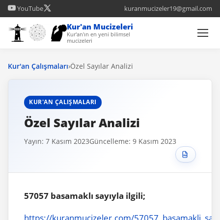
YouTube
kuranmucizeler19@gmail.com
Kur'an Mucizeleri
Kur'an'ın en yeni bilimsel
mucizeleri
Kur'an Çalışmaları
›
Özel Sayılar Analizi
KUR'AN ÇALIŞMALARI
Özel Sayılar Analizi
Yayın: 7 Kasım 2023
Güncelleme: 9 Kasım 2023
57057 basamaklı sayıyla ilgili;
https://kuranmucizeler.com/57057_basamakli_sayi