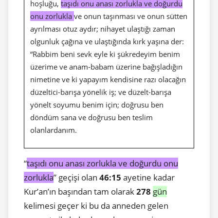
hoşluğu,
taşıdı onu anası zorlukla ve doğurdu
onu zorlukla
ve onun taşınması ve onun sütten
ayrılması otuz aydır; nihayet ulaştığı zaman
olgunluk çağına ve ulaştığında kırk yaşına der:
“Rabbim beni sevk eyle ki şükredeyim benim
üzerime ve anam-babam üzerine bağışladığın
nimetine ve ki yapayım kendisine razı olacağın
düzeltici-barışa yönelik iş; ve düzelt-barışa
yönelt soyumu benim için; doğrusu ben
döndüm sana ve doğrusu ben teslim
olanlardanım.
“
taşıdı onu anası zorlukla ve doğurdu onu
zorlukla
” geçişi olan
46:15
ayetine kadar
Kur’an’ın başından tam olarak
278
gün
kelimesi geçer ki bu da anneden gelen