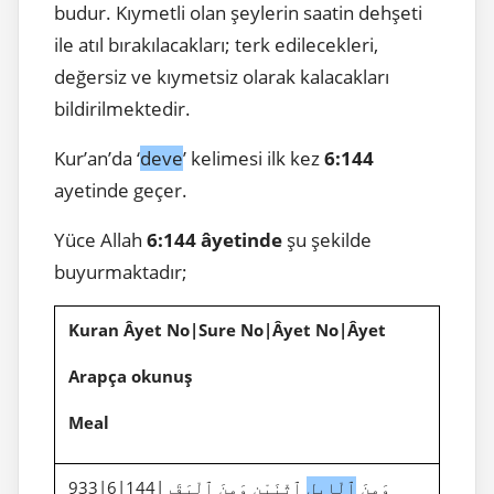
budur. Kıymetli olan şeylerin saatin dehşeti
ile atıl bırakılacakları; terk edilecekleri,
değersiz ve kıymetsiz olarak kalacakları
bildirilmektedir.
Kur’an’da ‘
deve
’ kelimesi ilk kez
6:144
ayetinde geçer.
Yüce Allah
6:144 âyetinde
şu şekilde
buyurmaktadır;
Kuran Âyet No|Sure No|Âyet No|Âyet
Arapça okunuş
Meal
933|6|144|وَمِنَ
ٱلْإِبِلِ
ٱثْنَيْنِ وَمِنَ ٱلْبَقَرِ