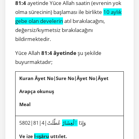
81:4
ayetinde Yüce Allah saatin (evrenin yok
olma sürecinin) başlaması ile birlikte
10 aylık
gebe olan develerin
atıl bırakılacağını,
değersiz/kıymetsiz bırakılacağını
bildirmektedir.
Yüce Allah
81:4 âyetinde
şu şekilde
buyurmaktadır;
Kuran Âyet No|Sure No|Âyet No|Âyet
Arapça okunuş
Meal
5802|81|4|وَإِذَا
ٱلْعِشَارُ
عُطِّلَتْ
Ve ize
l-ışâru
uttılet.