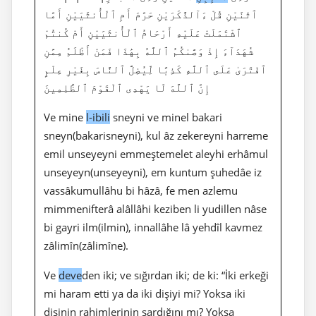
ٱثْنَيْنِ قُلْ ءَآلذَّكَرَيْنِ حَرَّمَ أَمِ ٱلْأُنثَيَيْنِ أَمَّا
ٱشْتَمَلَتْ عَلَيْهِ أَرْحَامُ ٱلْأُنثَيَيْنِ أَمْ كُنتُمْ
شُهَدَآءَ إِذْ وَصَّىٰكُمُ ٱللَّهُ بِهَٰذَا فَمَنْ أَظْلَمُ مِمَّنِ
ٱفْتَرَىٰ عَلَى ٱللَّهِ كَذِبًا لِّيُضِلَّ ٱلنَّاسَ بِغَيْرِ عِلْمٍ
إِنَّ ٱللَّهَ لَا يَهْدِى ٱلْقَوْمَ ٱلظَّٰلِمِينَ
Ve mine
l-ibili
sneyni ve minel bakari
sneyn(bakarisneyni), kul âz zekereyni harreme
emil unseyeyni emmeştemelet aleyhi erhâmul
unseyeyn(unseyeyni), em kuntum şuhedâe iz
vassâkumullâhu bi hâzâ, fe men azlemu
mimmenifterâ alâllâhi keziben li yudillen nâse
bi gayri ilm(ilmin), innallâhe lâ yehdîl kavmez
zâlimîn(zâlimîne).
Ve
deve
den iki; ve sığırdan iki; de ki: “İki erkeği
mi haram etti ya da iki dişiyi mi? Yoksa iki
dişinin rahimlerinin sardığını mı? Yoksa