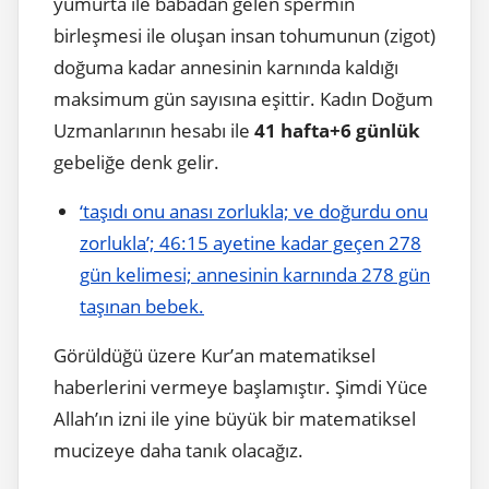
yumurta ile babadan gelen spermin
birleşmesi ile oluşan insan tohumunun (zigot)
doğuma kadar annesinin karnında kaldığı
maksimum gün sayısına eşittir. Kadın Doğum
Uzmanlarının hesabı ile
41 hafta+6
günlük
gebeliğe denk gelir.
‘taşıdı onu anası zorlukla; ve doğurdu onu
zorlukla’; 46:15 ayetine kadar geçen 278
gün kelimesi; annesinin karnında 278 gün
taşınan bebek.
Görüldüğü üzere Kur’an matematiksel
haberlerini vermeye başlamıştır. Şimdi Yüce
Allah’ın izni ile yine büyük bir matematiksel
mucizeye daha tanık olacağız.