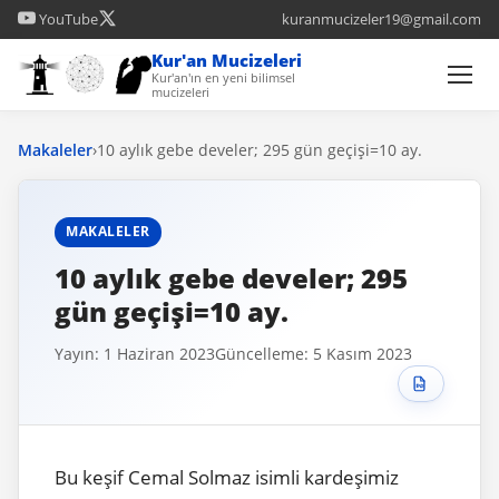
YouTube
kuranmucizeler19@gmail.com
Kur'an Mucizeleri
Kur'an'ın en yeni bilimsel
mucizeleri
Makaleler
›
10 aylık gebe develer; 295 gün geçişi=10 ay.
MAKALELER
10 aylık gebe develer; 295
gün geçişi=10 ay.
Yayın: 1 Haziran 2023
Güncelleme: 5 Kasım 2023
Bu keşif Cemal Solmaz isimli kardeşimiz