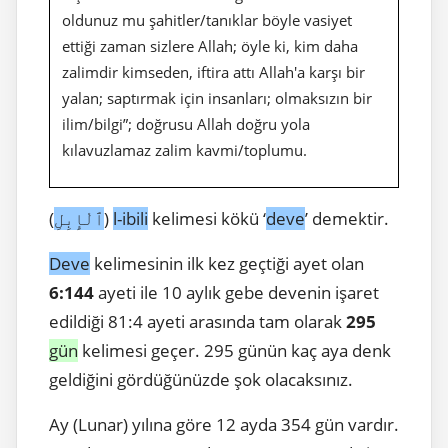
oldunuz mu şahitler/tanıklar böyle vasiyet
ettiği zaman sizlere Allah; öyle ki, kim daha
zalimdir kimseden, iftira attı Allah'a karşı bir
yalan; saptırmak için insanları; olmaksızın bir
ilim/bilgi”; doğrusu Allah doğru yola
kılavuzlamaz zalim kavmi/toplumu.
(
ٱلْإِبِلِ
)
l-ibili
kelimesi kökü ‘
deve
’ demektir.
Deve
kelimesinin ilk kez geçtiği ayet olan
6:144
ayeti ile 10 aylık gebe devenin işaret
edildiği 81:4 ayeti arasında tam olarak
295
gün
kelimesi geçer. 295 günün kaç aya denk
geldiğini gördüğünüzde şok olacaksınız.
Ay (Lunar) yılına göre 12 ayda 354 gün vardır.