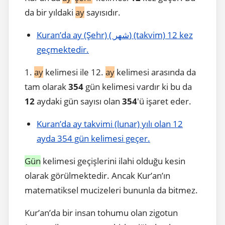
da bir yıldaki
ay
sayısıdır.
Kuran’da ay (Şehr) ( شهر) (takvim) 12 kez
geçmektedir.
1.
ay
kelimesi ile 12.
ay
kelimesi arasında da
tam olarak
354
gün kelimesi vardır ki bu da
12
aydaki gün sayısı olan
354
'ü işaret eder.
Kuran’da ay takvimi (lunar) yılı olan 12
ayda 354 gün kelimesi geçer.
Gün
kelimesi geçişlerini ilahi olduğu kesin
olarak görülmektedir. Ancak Kur’an’ın
matematiksel mucizeleri bununla da bitmez.
Kur’an’da bir insan tohumu olan zigotun