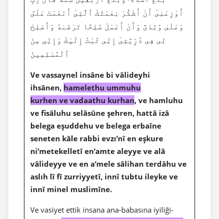
أَوْزِعْنِىٓ أَنْ أَشْكُرَ نِعْمَتَكَ ٱلَّتِىٓ أَنْعَمْتَ عَلَىَّ
وَعَلَىٰ وَٰلِدَىَّ وَأَنْ أَعْمَلَ صَٰلِحًا تَرْضَىٰهُ وَأَصْلِحْ
لِى فِى ذُرِّيَّتِىٓ إِنِّى تُبْتُ إِلَيْكَ وَإِنِّى مِنَ
ٱلْمُسْلِمِينَ
Ve vassaynel insâne bi vâlideyhi
ihsânen,
hamelethu ummuhu
kurhen ve vadaathu kurhan
, ve hamluhu
ve fisâluhu selâsûne şehren, hattâ izâ
belega eşuddehu ve belega erbaîne
seneten kâle rabbi evzı’nî en eşkure
ni’metekelletî en’amte aleyye ve alâ
vâlideyye ve en a’mele sâlihan terdâhu ve
aslıh lî fî zurriyyetî, innî tubtu ileyke ve
innî minel muslimîne.
Ve vasiyet ettik insana ana-babasına iyiliği-