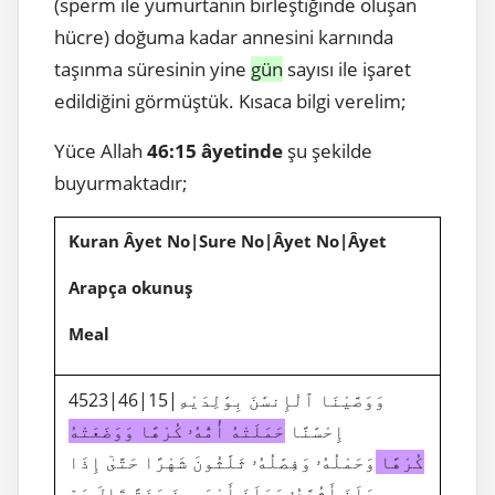
(sperm ile yumurtanın birleştiğinde oluşan
hücre) doğuma kadar annesini karnında
taşınma süresinin yine
gün
sayısı ile işaret
edildiğini görmüştük. Kısaca bilgi verelim;
Yüce Allah
46:15 âyetinde
şu şekilde
buyurmaktadır;
Kuran Âyet No|Sure No|Âyet No|Âyet
Arapça okunuş
Meal
4523|46|15|وَوَصَّيْنَا ٱلْإِنسَٰنَ بِوَٰلِدَيْهِ
إِحْسَٰنًا
حَمَلَتْهُ أُمُّهُۥ كُرْهًا وَوَضَعَتْهُ
كُرْهًا
وَحَمْلُهُۥ وَفِصَٰلُهُۥ ثَلَٰثُونَ شَهْرًا حَتَّىٰٓ إِذَا
بَلَغَ أَشُدَّهُۥ وَبَلَغَ أَرْبَعِينَ سَنَةً قَالَ رَبِّ