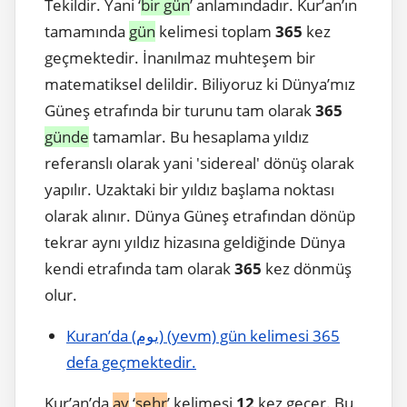
Tekildir. Yani ‘
bir gün
’ anlamındadır. Kur’an’ın
tamamında
gün
kelimesi toplam
365
kez
geçmektedir. İnanılmaz muhteşem bir
matematiksel delildir. Biliyoruz ki Dünya’mız
Güneş etrafında bir turunu tam olarak
365
günde
tamamlar. Bu hesaplama yıldız
referanslı olarak yani 'sidereal' dönüş olarak
yapılır. Uzaktaki bir yıldız başlama noktası
olarak alınır. Dünya Güneş etrafından dönüp
tekrar aynı yıldız hizasına geldiğinde Dünya
kendi etrafında tam olarak
365
kez dönmüş
olur.
Kuran’da (يوم) (yevm) gün kelimesi 365
defa geçmektedir.
Kur’an’da
ay
‘
şehr
’ kelimesi
12
kez geçer. Bu