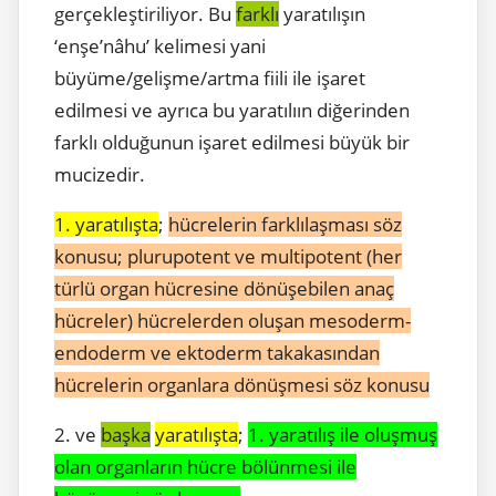
gerçekleştiriliyor. Bu
farklı
yaratılışın
‘enşe’nâhu’ kelimesi yani
büyüme/gelişme/artma fiili ile işaret
edilmesi ve ayrıca bu yaratılıın diğerinden
farklı olduğunun işaret edilmesi büyük bir
mucizedir.
1. yaratılışta
;
hücrelerin farklılaşması söz
konusu; plurupotent ve multipotent (her
türlü organ hücresine dönüşebilen anaç
hücreler) hücrelerden oluşan mesoderm-
endoderm ve ektoderm takakasından
hücrelerin organlara dönüşmesi söz konusu
2. ve
başka
yaratılışta
;
1. yaratılış ile oluşmuş
olan organların hücre bölünmesi ile