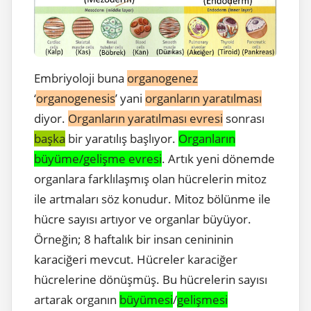
Embriyoloji buna
organogenez
‘
organogenesis
’ yani
organların yaratılması
diyor.
Organların yaratılması evresi
sonrası
başka
bir yaratılış başlıyor.
Organların
büyüme/gelişme evresi
. Artık yeni dönemde
organlara farklılaşmış olan hücrelerin mitoz
ile artmaları söz konudur. Mitoz bölünme ile
hücre sayısı artıyor ve organlar büyüyor.
Örneğin; 8 haftalık bir insan cenininin
karaciğeri mevcut. Hücreler karaciğer
hücrelerine dönüşmüş. Bu hücrelerin sayısı
artarak organın
büyümesi
/
gelişmesi