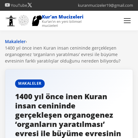
YouTube
kuranmucizeler19@gmail.com
Kur'an Mucizeleri
Kur'an'ın en yeni bilimsel
mucizeleri
Makaleler
›
1400 yıl önce inen Kuran insan cenininde gerçekleşen
organogenez ‘organların yaratılması’ evresi ile büyüme
evresinin farklı yaratılışlar olduğunu nereden biliyordu?
MAKALELER
1400 yıl önce inen Kuran
insan cenininde
gerçekleşen organogenez
‘organların yaratılması’
evresi ile büyüme evresinin