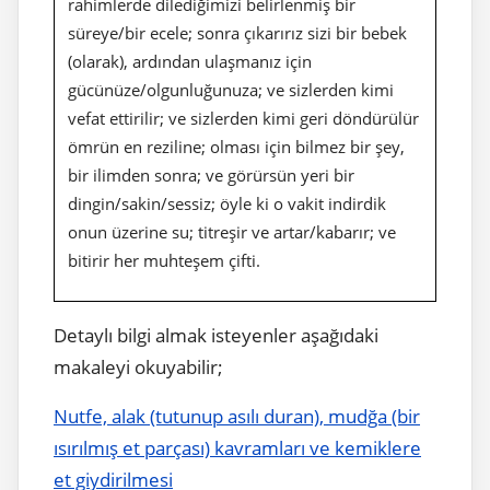
rahimlerde dilediğimizi belirlenmiş bir
süreye/bir ecele; sonra çıkarırız sizi bir bebek
(olarak), ardından ulaşmanız için
gücünüze/olgunluğunuza; ve sizlerden kimi
vefat ettirilir; ve sizlerden kimi geri döndürülür
ömrün en reziline; olması için bilmez bir şey,
bir ilimden sonra; ve görürsün yeri bir
dingin/sakin/sessiz; öyle ki o vakit indirdik
onun üzerine su; titreşir ve artar/kabarır; ve
bitirir her muhteşem çifti.
Detaylı bilgi almak isteyenler aşağıdaki
makaleyi okuyabilir;
Nutfe, alak (tutunup asılı duran), mudğa (bir
ısırılmış et parçası) kavramları ve kemiklere
et giydirilmesi