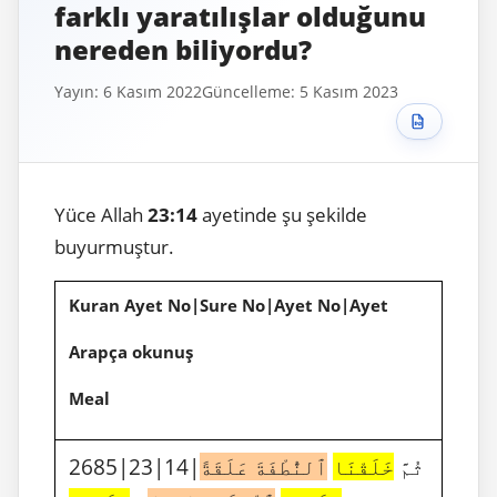
farklı yaratılışlar olduğunu
nereden biliyordu?
Yayın: 6 Kasım 2022
Güncelleme: 5 Kasım 2023
Yüce Allah
23:14
ayetinde şu şekilde
buyurmuştur.
Kuran Ayet No|Sure No|Ayet No|Ayet
Arapça okunuş
Meal
2685|23|14|ثُمَّ
خَلَقْنَا
ٱلنُّطْفَةَ عَلَقَةً