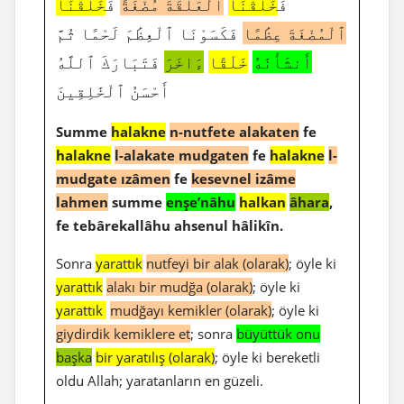
فَ
خَلَقْنَا
ٱلْعَلَقَةَ مُضْغَةً
فَ
خَلَقْنَا
ٱلْمُضْغَةَ عِظَٰمًا
فَكَسَوْنَا ٱلْعِظَٰمَ لَحْمًا ثُمَّ
أَنشَأْنَٰهُ
خَلْقًا
ءَاخَرَ
فَتَبَارَكَ ٱللَّهُ
أَحْسَنُ ٱلْخَٰلِقِينَ
Summe
halakne
n-nutfete alakaten
fe
halakne
l-alakate mudgaten
fe
halakne
l-
mudgate ızâmen
fe
kesevnel izâme
lahmen
summe
enşe’nâhu
halkan
âhara
,
fe tebârekallâhu ahsenul hâlikîn.
Sonra
yarattık
nutfeyi bir alak (olarak)
; öyle ki
yarattık
alakı bir mudğa (olarak)
; öyle ki
yarattık
mudğayı kemikler (olarak)
; öyle ki
giydirdik kemiklere et
; sonra
büyüttük onu
başka
bir yaratılış (olarak)
; öyle ki bereketli
oldu Allah; yaratanların en güzeli.