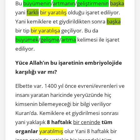
Bu
büyümenin
/
artmanın
/
geliştirmenin
başka
yani
farklı
bir yaratılış
olduğu işaret ediliyor.
Yani kemiklere et giydirildikten sonra
başka
bir tip
bir yaratılışa
geçiliyor. Bu da
büyümek
/
gelişme
/
artma
kelimesi ile işaret
ediliyor.
Yüce Allah’ın bu işaretinin embriyolojide
karşılığı var mı?
Elbette var. 1400 yıl önce evreni/evrenleri ve
insanı yaratan haricinde yeryüzünde hiç
kimsenin bilemeyeceği bir bilgi veriliyor
Kuran’da. Kemiklere et giydirilmesi sonrası
yani yaklaşık
8 haftalık
bir ceninde
tüm
organlar
yaratılmış
olur Yani 8 haftalık bir