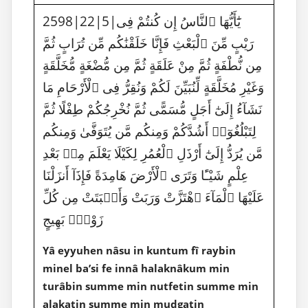
2598|22|5|يَٰٓأَيُّهَا ٱلنَّاسُ إِن كُنتُمْ فِى
رَيْبٍ مِّنَ ٱلْبَعْثِ فَإِنَّا خَلَقْنَٰكُم مِّن تُرَابٍ ثُمَّ
مِن نُّطْفَةٍ ثُمَّ مِنْ عَلَقَةٍ ثُمَّ مِن مُّضْغَةٍ مُّخَلَّقَةٍ
وَغَيْرِ مُخَلَّقَةٍ لِّنُبَيِّنَ لَكُمْ وَنُقِرُّ فِى ٱلْأَرْحَامِ مَا
نَشَآءُ إِلَىٰٓ أَجَلٍ مُّسَمًّى ثُمَّ نُخْرِجُكُمْ طِفْلًا ثُمَّ
لِتَبْلُغُوٓا۟ أَشُدَّكُمْ وَمِنكُم مَّن يُتَوَفَّىٰ وَمِنكُم
مَّن يُرَدُّ إِلَىٰٓ أَرْذَلِ ٱلْعُمُرِ لِكَيْلَا يَعْلَمَ مِنۢ بَعْدِ
عِلْمٍ شَيْـًٔا وَتَرَى ٱلْأَرْضَ هَامِدَةً فَإِذَآ أَنزَلْنَا
عَلَيْهَا ٱلْمَآءَ ٱهْتَزَّتْ وَرَبَتْ وَأَنۢبَتَتْ مِن كُلِّ
زَوْجٍۭ بَهِيجٍ
Yâ eyyuhen nâsu in kuntum fî raybin
minel ba’si fe innâ halaknâkum min
turâbin summe min nutfetin summe min
alakatin summe min mudgatin