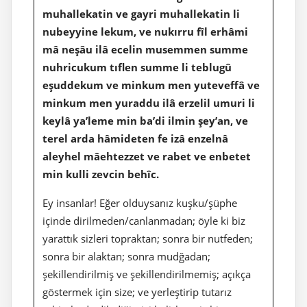
muhallekatin ve gayri muhallekatin li
nubeyyine lekum, ve nukırru fîl erhâmi
mâ neşâu ilâ ecelin musemmen summe
nuhricukum tıflen summe li teblugû
eşuddekum ve minkum men yuteveffâ ve
minkum men yuraddu ilâ erzelil umuri li
keylâ ya’leme min ba’di ilmin şey’an, ve
terel arda hâmideten fe izâ enzelnâ
aleyhel mâehtezzet ve rabet ve enbetet
min kulli zevcin behîc.
Ey insanlar! Eğer olduysanız kuşku/şüphe
içinde dirilmeden/canlanmadan; öyle ki biz
yarattık sizleri topraktan; sonra bir nutfeden;
sonra bir alaktan; sonra mudğadan;
şekillendirilmiş ve şekillendirilmemiş; açıkça
göstermek için size; ve yerleştirip tutarız