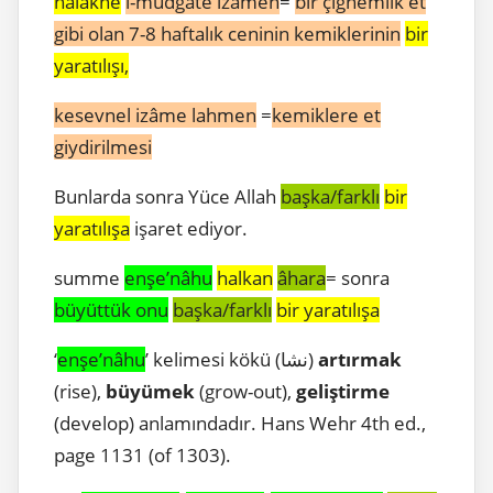
halakne
l-mudgate ızâmen
=
bir çiğnemlik et
gibi olan 7-8 haftalık ceninin kemiklerinin
bir
yaratılışı,
kesevnel izâme lahmen
=
kemiklere et
giydirilmesi
Bunlarda sonra Yüce Allah
başka/farklı
bir
yaratılışa
işaret ediyor.
summe
enşe’nâhu
halkan
âhara
= sonra
büyüttük onu
başka/farklı
bir yaratılışa
‘
enşe’nâhu
’ kelimesi kökü (نشا)
artırmak
(rise),
büyümek
(grow-out),
geliştirme
(develop) anlamındadır. Hans Wehr 4th ed.,
page 1131 (of 1303).