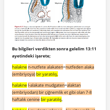
Bu bilgileri verdikten sonra gelelim 13:11
ayetindeki işarete;
halakne
n-nutfete alakaten
=
nutfeden alaka
(embriyoya)
bir yaratılış,
halakne
l-alakate mudgaten
=
alaktan
(embriyodan) bir çiğnemlik et gibi olan 7-8
haftalık cenine
bir yaratılış
,