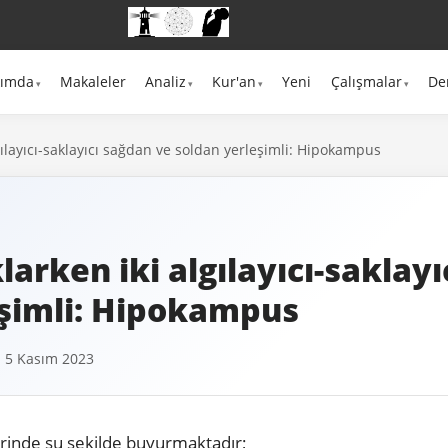
kımda
Makaleler
Analiz
Kur'an
Yeni
Çalışmalar
De
lgılayıcı-saklayıcı sağdan ve soldan yerleşimli: Hipokampus
larken iki algılayıcı-saklay
eşimli: Hipokampus
 5 Kasım 2023
erinde şu şekilde buyurmaktadır;