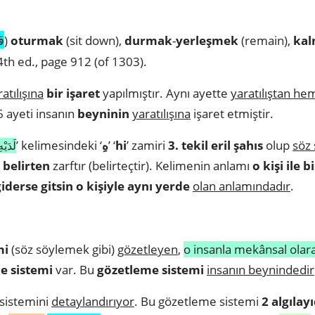
ق
)
oturmak
(sit down),
durmak
-
yerleşmek
(remain),
ka
th ed., page 912 (of 1303).
atılışına
bir işaret
yapılmıştır. Aynı ayette
yaratılıştan h
6 ayeti insanın
beyninin
yaratılışına
işaret etmiştir.
’ kelimesindeki ‘
هِ
’ ‘
hi
’ zamiri
3. tekil eril şahıs
olup
söz 
لَدَيْهِ
 belirten
zarftır (belirteçtir). Kelimenin anlamı
o kişi ile b
giderse gitsin o kişiyle aynı yerde
olan anlamındadır
.
mi
(söz söylemek gibi)
gözetleyen
,
o insanla mekânsal olara
e sistemi
var. Bu
gözetleme sistemi
insanın beynindedir
sistemini
detaylandırıyor
. Bu gözetleme sistemi
2 algılay