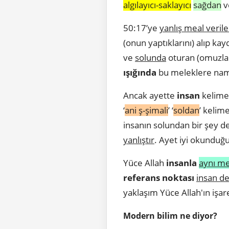
algılayıcı-saklayıcı
sağdan
v
50:17’ye
yanlış meal veril
(onun yaptıklarını) alıp ka
ve
solunda
oturan (omuzlar
ışığında
bu meleklere nam
Ancak ayette
insan
kelime
‘
ani ş-şimali
’ ‘
soldan
’ kelim
insanın solundan bir şey 
yanlıştır
. Ayet iyi okunduğ
Yüce Allah
insanla
aynı m
referans noktası
insan de
yaklaşım Yüce Allah'ın işare
Modern bilim ne diyor?