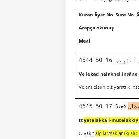
Kuran Âyet No|Sure No|
Arapça okunuş
Meal
4644|50|16|يدِ
Ve lekad halaknel insâne 
Ve ant olsun biz yarattık ins
مَالِ
قَعِيدٌ
İz
yetelakkâ
l-mutelakkîy
O vakit
algılar
/
saklar
iki alıc