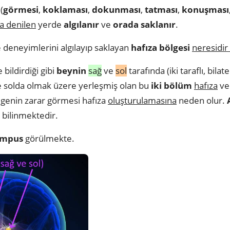
(
görmesi
,
koklaması
,
dokunması
,
tatması
,
konuşması
za denilen
yerde
algılanır
ve
orada saklanır
.
 deneyimlerini algılayıp saklayan
hafıza bölgesi
neresidir
bildirdiği gibi
beynin
sağ
ve
sol
tarafında (iki taraflı, bilat
e solda olmak üzere yerleşmiş olan bu
iki bölüm
hafıza
v
ölgenin zarar görmesi hafıza
oluşturulamasına
neden olur.
 bilinmektedir.
ampus
görülmekte.