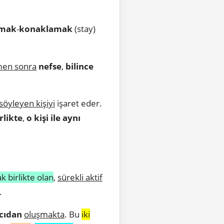
lmak
-
konaklamak
(stay)
emen sonra
nefse
,
bilince
söyleyen kişiyi
işaret eder.
irlikte
,
o kişi ile aynı
k birlikte olan
,
sürekli aktif
.
ıcıdan
oluşmakta
. Bu
iki