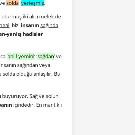
ve
solda
yerleşmiş
.
a
oturmuş iki alıcı melek de
meal
, bizi
insanın
sağında
an-yanlış hadisler
ca ‘
ani l-yemini
’ ‘
sağdan
’ ve
 İnsanın sağından veya
 solda olduğu anlaşılır. Bu
 buyuruyor. Sağ ve solun
sanın
içindedir
. En mantıklı