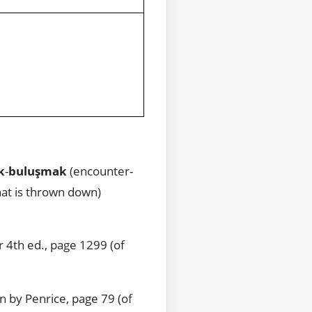
k
-
buluşmak
(encounter-
hat is thrown down)
 4th ed., page 1299 (of
n by Penrice, page 79 (of