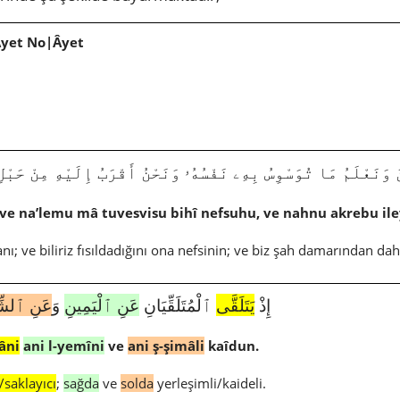
Âyet No|Âyet
نَعْلَمُ مَا تُوَسْوِسُ بِهِۦ نَفْسُهُۥ وَنَحْنُ أَقْرَبُ إِلَيْهِ مِنْ حَبْلِ ٱلْوَرِ
ve na’lemu mâ tuvesvisu bihî nefsuhu, ve nahnu akrebu iley
anı; ve biliriz fısıldadığını ona nefsinin; ve biz şah damarından da
4645|50|17|إِذْ
يَتَلَقَّى
ٱلْمُتَلَقِّيَانِ
عَنِ ٱلْيَمِينِ
وَ
عَنِ ٱلشِّ
âni
ani l-yemîni
ve
ani ş-şimâli
kaîdun.
ı/saklayıcı
;
sağda
ve
solda
yerleşimli/kaideli.