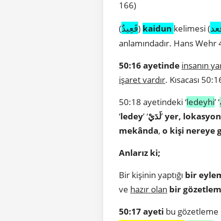
166)
عد
قَعِيدٌ
(
)
kaidun
kelimesi (
anlamındadır. Hans Wehr 4
50:16 ayetinde
insanın yar
işaret vardır
. Kısacası 50:1
50:18 ayetindeki ‘
ledeyhi
’ ‘
‘
ledey
’ ‘
لَدَيْ
’
yer, lokasyon
mekânda
,
o kişi nereye 
Anlarız ki;
Bir kişinin yaptığı
bir eyle
ve
hazır olan
bir gözetlem
50:17 ayeti
bu gözetleme 