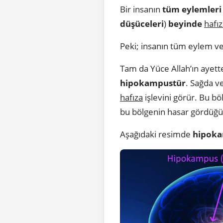
Bir insanın
tüm eylemleri
düşüceleri
)
beyinde
hafı
Peki; insanın tüm eylem ve
Tam da Yüce Allah’ın ayette 
hipokampustür
. Sağda v
hafıza
işlevini görür. Bu b
bu bölgenin hasar gördüğü
Aşağıdaki resimde
hipok