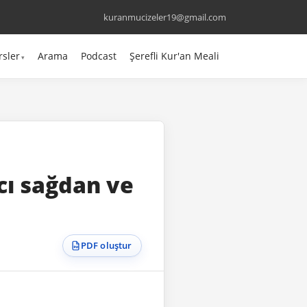
kuranmucizeler19@gmail.com
rsler
Arama
Podcast
Şerefli Kur'an Meali
ıcı sağdan ve
PDF oluştur