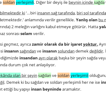
e
soldan
yerleşimli
. Diğer bir deyiş ile
beynin içinde
sağda
ebilmektedir ki
‘...biri
insanın sağ tarafında
,
biri sol tarafınd
ydetmektedir.’ anlamında verilir genellikle.
Yanlış olan
bu 
ında) 2 meleğin varlığını kabul etmeye götürür. Hatta
yal
az sonrası
selam
verilir.
si geçmez, ayrıca
zamir olarak da bir işaret
yoktur.
Ayrı
esi
insanın
sağından
ve
insanın
solundan
demek
değildir
.
dediğimizde
insandan
ayrı olarak
başka bir şeyin sağda veya
unda durum çok net anlaşılıyor.
ekânda olan
bir şeyin
sağdan
ve
soldan
yerleşimli
olduğunu
ğil
. Demek ki bu sağdan ve soldan yerleşimli her ne ise
in
t ettiği bu yapıyı
insan beyninde
aramaktır.