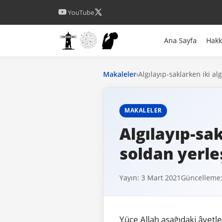
YouTube
Ana Sayfa
Hak
Makaleler
›
Algılayıp-saklarken iki a
MAKALELER
Algılayıp-sak
soldan yerl
Yayın: 3 Mart 2021
Güncelleme:
Yüce Allah aşağıdaki âyetl