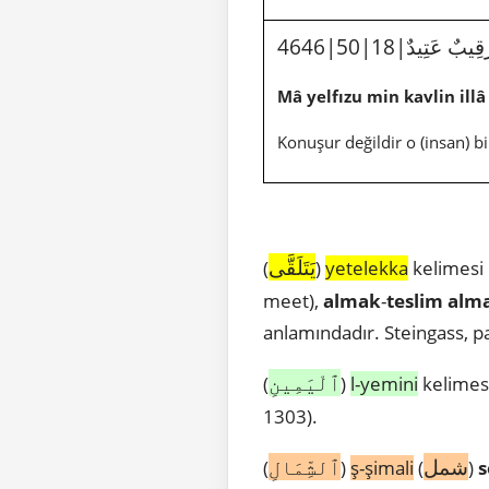
قِيبٌ عَتِيدٌ
Mâ yelfızu min kavlin ill
Konuşur değildir o (insan) b
يَتَلَقَّى
(
)
yetelekka
kelimesi 
meet),
almak
-
teslim
alm
anlamındadır. Steingass, p
ٱلْيَمِينِ
(
)
l-yemini
kelimesi
1303).
شمل
ٱلشِّمَالِ
(
)
ş-şimali
(
)
s