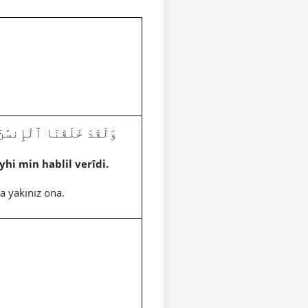
وَلَقَدْ خَلَقْنَا ٱلْإِنسَٰنَ وَ
hi min hablil verîdi.
ha yakınız ona.