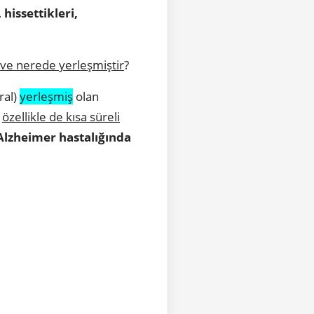
,
hissettikleri,
 ve nerede yerleşmiştir
?
eral)
yerleşmiş
olan
e
özellikle de kısa süreli
Alzheimer hastalığında