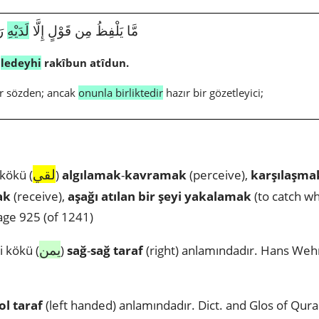
4646|50|18|مَّا يَلْفِظُ مِن قَوْلٍ إِلَّا
لَدَيْهِ
رَ
â
ledeyhi
rakîbun atîdun.
ir sözden; ancak
onunla birliktedir
hazır bir gözetleyici;
لقي
kökü (
)
algılamak
-
kavramak
(perceive),
karşılaşma
ak
(receive),
aşağı atılan bir şeyi yakalamak
(to catch w
age 925 (of 1241)
يمن
 kökü (
)
sağ
-
sağ
taraf
(right) anlamındadır. Hans Wehr
ol taraf
(left handed) anlamındadır. Dict. and Glos of Qura