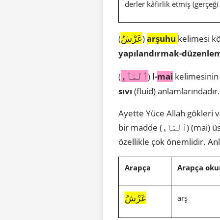
derler kâfirlik etmiş (gerçeğ
عَرْشُ
(
)
arşuhu
kelimesi kö
yapılandırmak-düzenle
ٱلْمَآءِ
(
)
l-
mai
kelimesinin 
sıvı
(fluid) anlamlarındadı
Ayette Yüce Allah gökleri ve yeri
bir madde (ٱلْمَآءِ) (mai) üstünde olduğunu 1400 yıl önceden Kuran’da belirtmiştir. Ayette geçen bu 2 kelime
özellikle çok önemlidir. An
Arapça
Arapça oku
عَرْشُ
arş