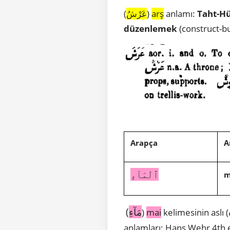
(
عَرْشُ
)
arş
anlamı:
Taht-H
düzenlemek
(construct-bu
Arapça
A
ٱلْمَآءِ
m
(
مَآءِ
)
mai
kelimesinin aslı (
anlamları; Hans Wehr 4th 