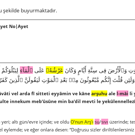
u şekilde buyurmaktadır.
Ayet No|Ayet
1478|11|7|وَٱلْأَرْضَ فِى سِتَّةِ أَيَّامٍ وَكَانَ
عَرْشُهُۥ
عَلَى
ٱلْمَآءِ
لِيَبْلُوَكُمْ 
وَلَئِن قُلْتَ إِنَّكُم مَّبْعُوثُونَ مِنۢ بَعْدِ ٱلْمَوْتِ لَيَقُولَنَّ ٱلَّذِينَ كَفَرُو
vâti vel arda fî sitteti eyyâmin ve kâne
arşuhu
ale
l-mâi
li
ulte innekum meb’ûsûne min ba’dil mevti le yekûlennellezîn
e yeri; altı gün/evre içinde; ve oldu
O’nun Arş'ı
su
/
sıvı
üzerinde; te
zel eylemde; ve eğer onlara desen: “Doğrusu sizler diriltilenlersin