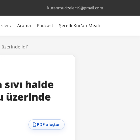
kuranmucizeler19@gmail.com
rsler
Arama
Podcast
Şerefli Kur'an Meali
 üzerinde idi’
 sıvı halde
u üzerinde
PDF oluştur