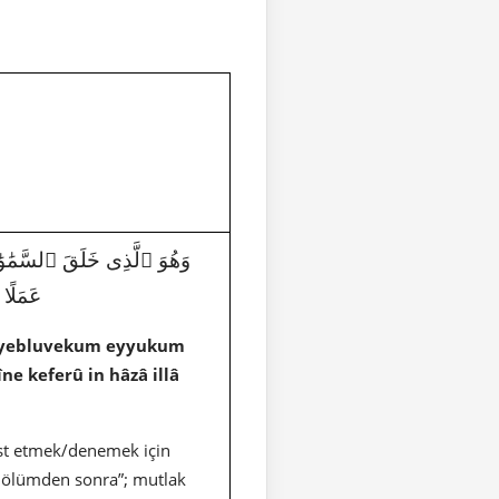
وَهُوَ ٱلَّذِى خَلَقَ ٱلسَّمَٰوَٰتِ 
عَمَلًا 
 yebluvekum eyyukum
e keferû in hâzâ illâ
st etmek/denemek için
iz ölümden sonra”; mutlak