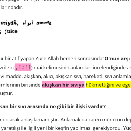
larındadır.
na
bir atıf yapan Yüce Allah hemen sonrasında ‘
O'nun arşı 
ٱلْمَآء
rilen (
) mai kelimesinin anlamları incelendiğinde 
ı madde, akışkan, akıcı, akışkan sıvı, hareketli sıvı anlam
emlerinin birisinde
akışkan bir sıvıya
hükmettiğini ve ege
uştur.
kan bir sıvı arasında ne gibi bir ilişki vardır?
tam olarak
anlaşılamamıştır
. Anlamak da zaten mümkün
değ
 yaratılışı ile ilgili yeni bir keşfin yapılması gerekiyordu. Y