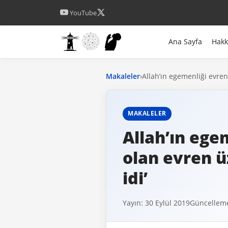
YouTube
Ana Sayfa
Hak
Makaleler
›
Allah’ın egemenliği evren
MAKALELER
Allah’ın egem
olan evren ü
idi’
Yayın: 30 Eylül 2019
Güncelleme