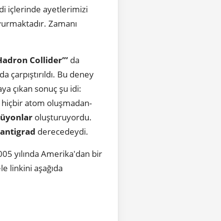
 içlerinde ayetlerimizi
buyurmaktadır. Zamanı
Hadron Collider”’
da
a çarpıştırıldı. Bu deney
aya çıkan sonuç şu idi:
z hiçbir atom oluşmadan-
lüyonlar
oluşturuyordu.
santigrad
derecedeydi.
2005 yılında Amerika'dan bir
e linkini aşağıda