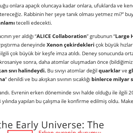
ğu onlara apaçık oluncaya kadar onlara, ufuklarda ve kendi
göstereceğiz. Rabbinin her şeye tanık olması yetmez mi?” 
anlamı
tecelli edecekti.
ının yer aldığı “
ALICE Collaboration
” grubunun “
Large 
rpıştırma deneyinde
Xenon çekirdekleri
çok büyük hızlard
le ilgili çok büyük bir keşfe imza atıldı. Deney sonucunda ort
krosaniye sonra, daha atomlar oluşmadan önce (bildiğimi
an sıvı halindeydi.
Bu sıvıyı atomlar değil
quarklar
ve
g
ma
” denildi ve bu akışkan sıvının sıcaklığı
binlerce milyar 
ndı. Evrenin erken döneminde sıvı halde olduğu ile ilgili 
 yılında yapılan bu çalışma ile konfirme edilmiş oldu. Makel