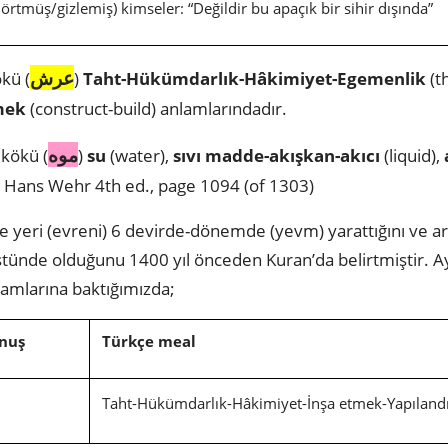
i örtmüş/gizlemiş) kimseler: “Değildir bu apaçık bir sihir dışında”
عرش
kü (
)
Taht-Hükümdarlık-Hâkimiyet-Egemenlik
(t
mek
(construct-build) anlamlarındadır.
موه
kökü (
)
su
(water),
sıvı madde-akışkan-akıcı
(liquid),
r. Hans Wehr 4th ed., page 1094 (of 1303)
 (evreni) 6 devirde-dönemde (yevm) yarattığını ve arşının (عَرْشُهُ) sıvı
lamlarına baktığımızda;
nuş
Türkçe meal
Taht-Hükümdarlık-Hâkimiyet-İnşa etmek-Yapılan