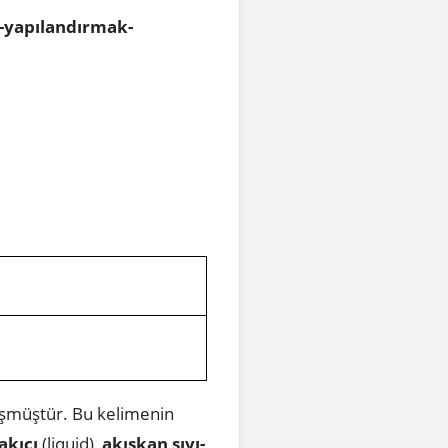
-yapılandırmak-
üşmüştür. Bu kelimenin
akıcı
(liquid),
akışkan sıvı-