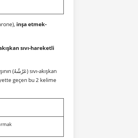
hrone),
inşa etmek-
akışkan sıvı-hareketli
-akışkan
dırmak