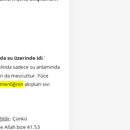
da su üzerinde idi
.’
aslında sadece su anlamında
ları da mevcuttur. Yüce
menliğinin
akışkan sıvı
ildir
. Çünkü
üce Allah bize 41:53