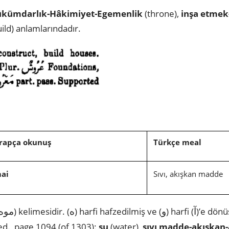
ükümdarlık-Hâkimiyet-Egemenlik
(throne),
inşa etmek
ild) anlamlarındadır.
rapça okunuş
Türkçe meal
ai
Sıvı, akışkan madde
آ
و
ه
موه
) kelimesidir. (
) harfi hafzedilmiş ve (
) harfi (
)’e dön
ed., page 1094 (of 1303):
su
(water),
sıvı madde-akışkan-