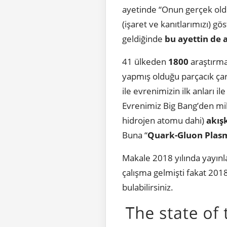
ayetinde “Onun gerçek oldu
(işaret ve kanıtlarımızı) 
geldiğinde
bu ayettin de 
41 ülkeden
1800
araştırmac
yapmış olduğu parçacık ça
ile evrenimizin ilk anları i
Evrenimiz Big Bang’den mi
hidrojen atomu dahi)
akışk
Buna “
Quark-Gluon Plas
Makale 2018 yılında yayınla
çalışma gelmişti fakat 2018
bulabilirsiniz.