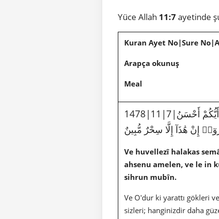
Yüce Allah
11:7
ayetinde ş
Kuran Ayet No|Sure No|
Arapça okunuş
Meal
أَيُّكُمْ أَحْسَنُ
ٓا۟ إِنْ هَٰذَآ إِلَّا سِحْرٌ مُّبِينٌ
Ve huvellezî halakas semâ
ahsenu amelen, ve le in k
sihrun mubîn.
Ve O'dur ki yarattı gökleri v
sizleri; hanginizdir daha gü