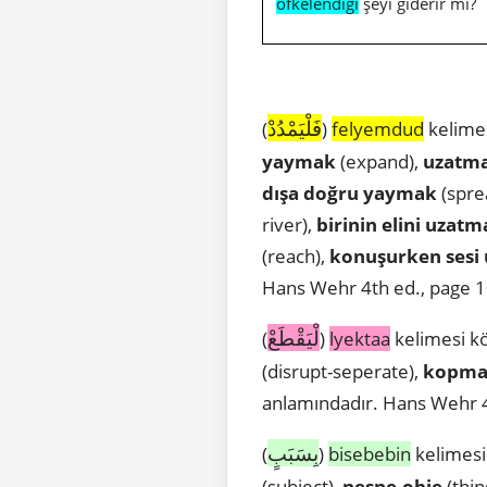
öfkelendiği
şeyi giderir mi?
فَلْيَمْدُدْ
(
)
felyemdud
kelimes
yaymak
(expand),
uzatm
dışa doğru yaymak
(spre
river),
birinin elini uzatm
(reach),
konuşurken sesi
Hans Wehr 4th ed., page 1
لْيَقْطَعْ
(
)
lyektaa
kelimesi kö
(disrupt-seperate),
kopm
anlamındadır. Hans Wehr 
بِسَبَبٍ
(
)
bisebebin
kelimesi
(subject),
nesne
-
obje
(thin