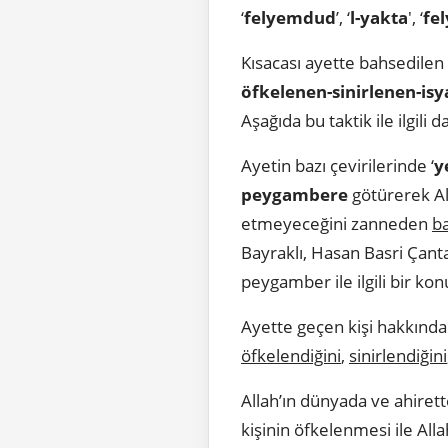
‘
felyemdud
’, ‘
l-yakta
', ‘
fe
Kısacası ayette bahsedilen
öfkelenen-sinirlenen-is
Aşağıda bu taktik ile ilgili
Ayetin bazı çevirilerinde ‘
y
peygambere
götürerek A
etmeyeceğini zanneden
ba
Bayraklı, Hasan Basri Çan
peygamber ile ilgili bir ko
Ayette geçen kişi hakkınd
öfkelendiğini
,
sinirlendiğini
Allah’ın dünyada ve ahiret
kişinin öfkelenmesi ile Al