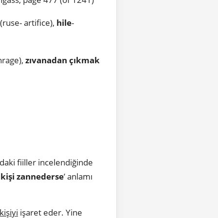
(ruse- artifice),
hile
-
nrage),
zıvanadan
çıkmak
aki fiiller incelendiğinde
l kişi zannederse
’ anlamı
kişiyi
işaret eder. Yine