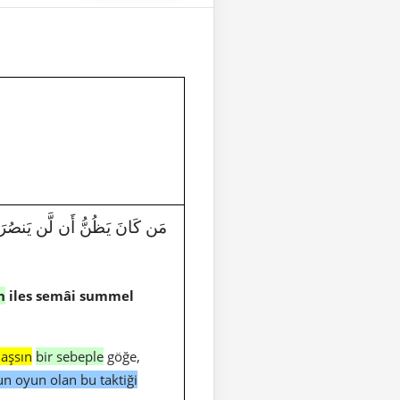
مَن كَانَ يَظُنُّ أَن لَّن يَنصُرَهُ ٱللَّ
n
iles semâi summel
laşsın
bir sebeple
göğe,
n oyun olan bu taktiği