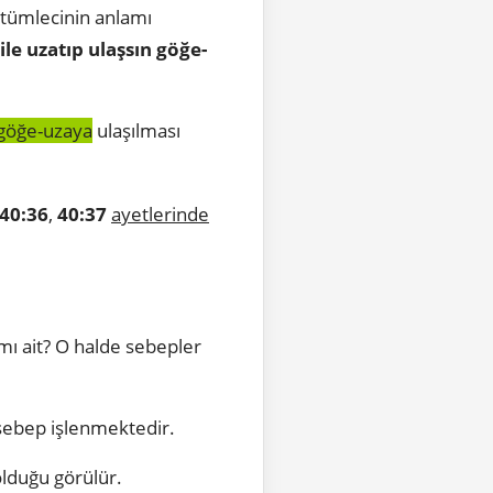
’ tümlecinin anlamı
ile uzatıp ulaşsın göğe-
göğe-uzaya
ulaşılması
40:36
,
40:37
ayetlerinde
 mı ait? O halde sebepler
 sebep işlenmektedir.
lduğu görülür.