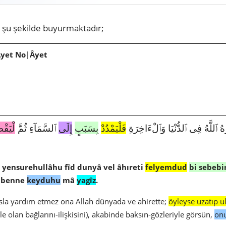
e
şu şekilde buyurmaktadır;
Âyet No|Âyet
2608|22|15|هُ فِى ٱلدُّنْيَا وَٱلْءَاخِرَةِ
فَلْيَمْدُدْ
بِسَبَبٍ
إِلَى
ٱلسَّمَآءِ ثُمَّ
لْيَقْط
yensurehullâhu fîd dunyâ vel âhıreti
felyemdud
bi sebebi
hibenne
keyduhu
mâ
yagîz
.
sla yardım etmez ona Allah dünyada ve ahirette;
öyleyse uzatıp u
le olan bağlarını-ilişkisini), akabinde baksın-gözleriyle görsün,
onu