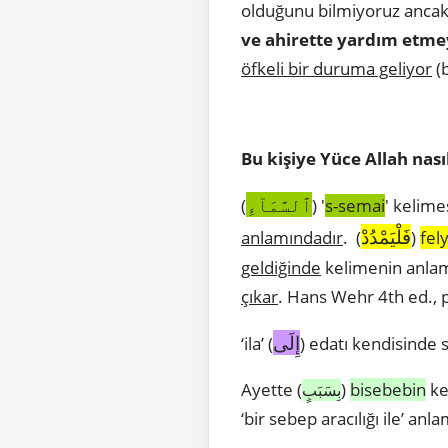
olduğunu bilmiyoruz ancak
ve ahirette yardım etme
öfkeli bir duruma geliyor
(b
Bu kişiye Yüce Allah nasıl
ٱلسَّمَآءِ
(
) '
s-semai
' kelime
فَلْيَمْدُدْ
anlamındadır
. (
)
fe
geldiğinde
kelimenin anlam
çıkar
. Hans Wehr 4th ed.,
إِلَى
‘ila’ (
) edatı kendisinde 
Ayette (
)
bisebebin
ke
بِسَبَبٍ
‘bir sebep aracılığı ile’ anla