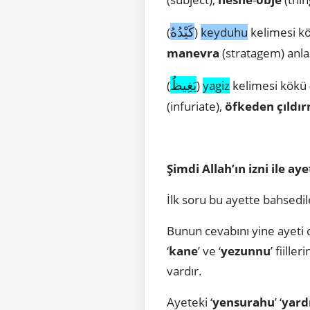
كَيْدُهُ
(
)
keyduhu
kelimesi kö
manevra
(stratagem) anla
يَغِيظُ
(
)
yagiz
kelimesi kökü 
(infuriate),
öfkeden
çıldı
Şimdi Allah’ın izni ile a
İlk soru bu ayette bahsedi
Bunun cevabını yine ayeti d
‘
kane
’ ve ‘
yezunnu
’ fiiller
vardır.
Ayeteki ‘
yensurahu
’ ‘
yard