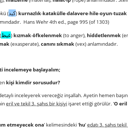
كيد
kü (
)
kurnazlık
-
katakülle
-
dalavere
-
hile
-
oyun
-
tuzak
mındadır. Hans Wehr 4th ed., page 995 (of 1303)
غيظ
(
)
kızmak
-
öfkelenmek
(to anger),
hiddetlenmek
(e
rmak
(exasperate),
canını sıkmak
(vex) anlamındadır.
yeti incelemeye başlayalım;
len
kişi kimdir sorusudur?
etaylı inceleyerek vereceğiz inşallah. Ayetin hemen başınd
inin
eril ve tekil 3. şahıs bir kişiyi
işaret ettiği görülür. ‘
O eri
ım etmeyecek ona
’ kelimesindeki ‘
hu
’
edatı 3. şahıs tekil 