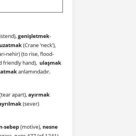
istend),
genişletmek
-
uzatmak
(Crane ‘neck’),
rı-nehir) (to rise, flood-
d friendly hand),
ulaşmak
zatmak
anlamındadır.
(tear apart),
ayırmak
-ayrılmak
(sever)
n
-
sebep
(motive),
nesne
ngass, page 477 (of 1241)