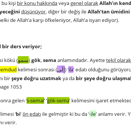
 bu kişi
bir konu hakkında
veya
genel olarak
Allah’ın ken
yeceğini
düşünüyor
, diğer bir değiş ile
Allah’tan ümidini
elki de Allah’a karşı öfkeleniyor, Allah’a isyan ediyor).
 bir ders veriyor;
سمو
si kökü (
)
gök
,
sema
anlamındadır. Ayette
tekil olara
إِلَى
lyemdud
kelimesi sonrası (
) ‘
ila
’ edatı olduğunu görüyor
ı bir
şeye doğru uzatmak
ya da
bir şeye doğru ulaşma
 page 1053
sonra gelen ‘
s-semai
’ ‘
gök-sema
’ kelimesini işaret etmekt
limesi ‘
bi
’
ön edatı
ile gelmiştir ki bu da ‘
-ile
’ anlamı verir. 
mı verir.