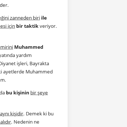
der.
ini zanneden biri
ile
esi için
bir taktik
veriyor.
mirini
Muhammed
yatında yardım
iyanet işleri, Bayrakta
raki ayetlerde Muhammed
um.
zda
bu kişinin
bir şeye
aynı kişidir
. Demek ki bu
alıdır
. Nedenin ne