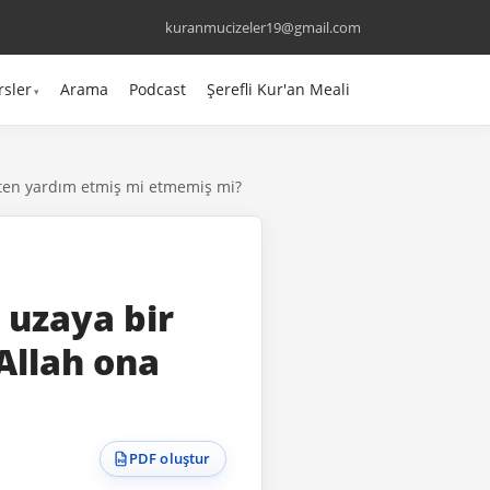
kuranmucizeler19@gmail.com
rsler
Arama
Podcast
Şerefli Kur'an Meali
zaten yardım etmiş mi etmemiş mi?
 uzaya bir
Allah ona
PDF oluştur