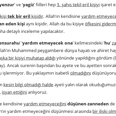
lyenzur
’ ve ‘
yagiz
’ fiilleri hep
3. şahıs tekil eril kişiyi
işaret e
kişi
tek bir eril
kişidir
. Allah’ın kendisine
yardım etmeyeceğ
yan eden
kişi
aynı kişidir. Allah da bu kişiye
öfkesini giderm
 daha detaylı inceleme yapılacaktır.
ensurahu
’ ‘
yardım etmeyecek ona
’ kelimesindeki ‘
hu
’
za
llah’ın Muhammed peygambere dünya hayatı ve ahiret ha
şka bir kişiyi muhatap aldığı
yönünde yapıldığını gördüm (D
tay). Ancak surenin başından bu ayete ve bu ayetten son
nu işlenmiyor. Bu yaklaşımın isabetli
olmadığını
düşünüyor
an
kesin bilgi olmadığı halde
ayeti yalın olarak okuduğumu
,
isyan ettiğini
anlıyoruz.
te kendisine
yardım etmeyeceğini
düşünen
-
zanneden
de
lah’ın yardım etmeyeceğini düşünmesi arasında
bir ilişki olm