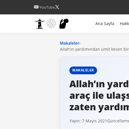
YouTube
Ana Sayfa
Hak
Makaleler
›
Allah’ın yardımından ümit kesen bir
MAKALELER
Allah’ın yar
araç ile ula
zaten yardı
Yayın: 7 Mayıs 2021
Güncelleme