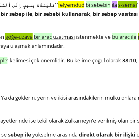
فَلْيَمْدُدْ بِسَبَبٍ إِلَى ٱلسَّمَ
’ ‘
felyemdud
bi sebebin
ila
s-semai
ir sebep ile
,
bir sebebi kullanarak
,
bir sebep vasıtası 
den
göğe-uzaya
bir araç
uzatması
istenmekte ve
bu araç ile
raya ulaşmak anlamındadır.
eple
’ kelimesi çok önemlidir. Bu kelime çoğul olarak
38:10
,
Ya da göklerin, yerin ve ikisi arasındakilerin mülkü onlara
ayetlerinde ise
tekil olarak
Zulkarneyn’e verilmiş olan bir
irse
sebep ile
yükselme arasında
direkt olarak bir ilişki
o