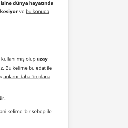
disine dünya hayatında
 kesiyor
ve
bu konuda
k kullanılmış
olup
uzay
uz. Bu kelime
bu edat ile
k
anlamı daha ön plana
edir.
Yani kelime ‘bir sebep ile’