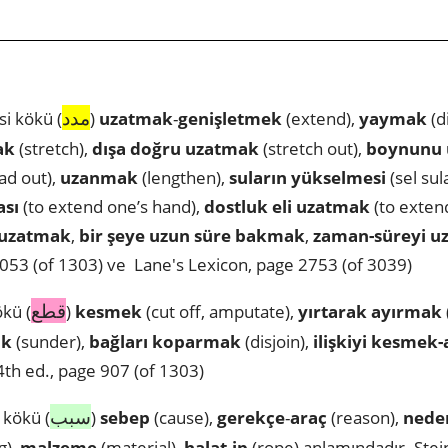
مدد
i kökü (
)
uzatmak
-
genişletmek
(extend),
yaymak
(d
ak
(stretch),
dışa doğru uzatmak
(stretch out),
boynunu
ad out),
uzanmak
(lengthen),
suların
yükselmesi
(sel sula
ası
(to extend one’s hand),
dostluk eli uzatmak
(to exten
 uzatmak
,
bir şeye uzun süre bakmak
,
zaman-süreyi u
053 (of 1303) ve Lane's Lexicon, page 2753 (of 3039)
قطع
kü (
)
kesmek
(cut off, amputate),
yırtarak ayırmak
ak
(sunder),
bağları
koparmak
(disjoin),
ilişkiyi kesmek
4th ed., page 907 (of 1303)
سبب
 kökü (
)
sebep
(cause),
gerekçe
-
araç
(reason),
nede
g),
malzeme
(material),
halat
-
ip
(rope) anlamındadır. Stei