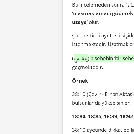
Bu incelemeden sonra ‘
آءِ
‘
ulaşmak amacı güderek b
uzaya
’ olur.
Çok nettir ki ayetteki kişi
istenmektedir. Uzatmak o
بِسَبَبٍ
(
)
bisebebin
‘
bir seb
geçmektedir.
Örnek;
38:10 (Çeviri=Erhan Aktaş) 
bulsunlar da yükselsinler!
18:84
,
18:85
,
18:89
,
18:92
38:10 ayetinde dikkat edil