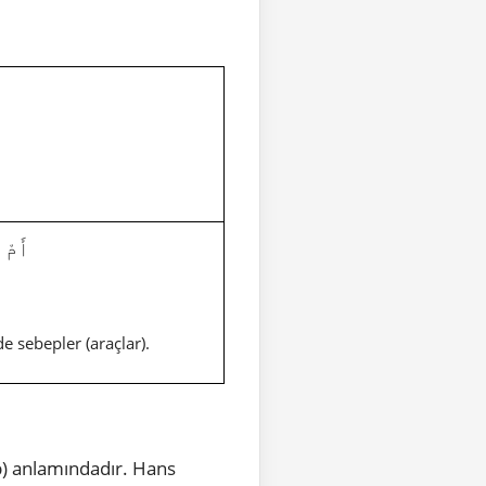
أَمْ ل
e sebepler (araçlar).
) anlamındadır. Hans