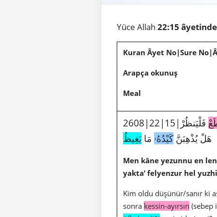
Yüce Allah
22:15 âyetind
Kuran Âyet No|Sure No|
Arapça okunuş
Meal
َعْ
فَلْيَنظُرْ
هَلْ يُذْهِبَنَّ
كَيْدُهُۥ
مَا
يَغِيظُ
Men kâne yezunnu en len 
yakta’ felyenzur hel yuz
Kim oldu düşünür/sanır ki a
sonra
kessin-ayırsın
(sebep i