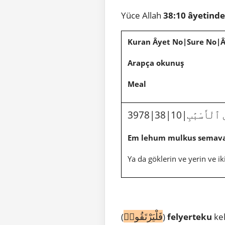
Yüce Allah
38:10 âyetind
Kuran Âyet No|Sure No|
Arapça okunuş
Meal
3978|38|10|ٰبِ
Em lehum mulkus semavati
Ya da göklerin ve yerin ve ik
فَلْيَرْتَقُوا۟
(
)
felyerteku
ke