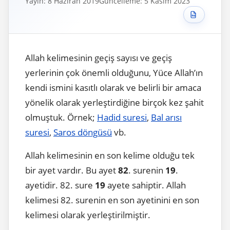
Yayın: 8 Haziran 2019
Güncelleme: 5 Kasım 2023
Allah kelimesinin geçiş sayısı ve geçiş
yerlerinin çok önemli olduğunu, Yüce Allah’ın
kendi ismini kasıtlı olarak ve belirli bir amaca
yönelik olarak yerleştirdiğine birçok kez şahit
olmuştuk. Örnek;
Hadid suresi
,
Bal arısı
suresi
,
Saros döngüsü
vb.
Allah kelimesinin en son kelime olduğu tek
bir ayet vardır. Bu ayet
82
. surenin
19
.
ayetidir. 82. sure
19
ayete sahiptir. Allah
kelimesi 82. surenin en son ayetinini en son
kelimesi olarak yerleştirilmiştir.