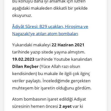
Bu konuyu daha iyi anlamak için lütfen
aşağıdaki makaleden dikkatli bir şekilde
okuyunuz.
Âdiyât Sûresi: B29 uçakları, Hiroşima ve
Nagazaki’ye atılan atom bombaları
Yukarıdaki makaleyi
22 Haziran 2021
tarihinde yazıp sitede yayına almıştım.
19.02.2023
tarihinde Youtube kanalından
Dilan Reçber
(Yüce Allah razı olsun
kendisinden) bu makale ile ilgili çok ilginç
veriler paylaştı. İncelediğimde gerçekten
muhteşem bir işaretin olduğunu gördüm.
Atom bombasının işaret edildiği Adiyat
süresinin hemen öncesi
2 ayet
var ki