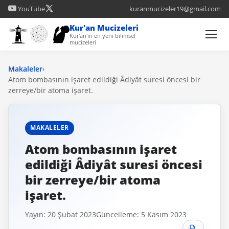
YouTube
kuranmucizeler19@gmail.com
Kur'an Mucizeleri
Kur'an'ın en yeni bilimsel
mucizeleri
Makaleler
›
Atom bombasının işaret edildiği Âdiyât suresi öncesi bir
zerreye/bir atoma işaret.
MAKALELER
Atom bombasının işaret
edildiği Âdiyât suresi öncesi
bir zerreye/bir atoma
işaret.
Yayın: 20 Şubat 2023
Güncelleme: 5 Kasım 2023