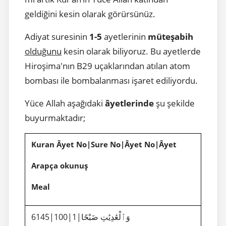
geldiğini kesin olarak görürsünüz.
Adiyat suresinin
1-5
ayetlerinin
müteşabih
olduğunu
kesin olarak biliyoruz. Bu ayetlerde
Hiroşima'nın B29 uçaklarından atılan atom
bombası ile bombalanması işaret ediliyordu.
Yüce Allah aşağıdaki
âyetlerinde
şu şekilde
buyurmaktadır;
Kuran Âyet No|Sure No|Âyet No|Âyet
Arapça okunuş
Meal
6145|100|1|وَٱلْعَٰدِيَٰتِ ضَبْحًا