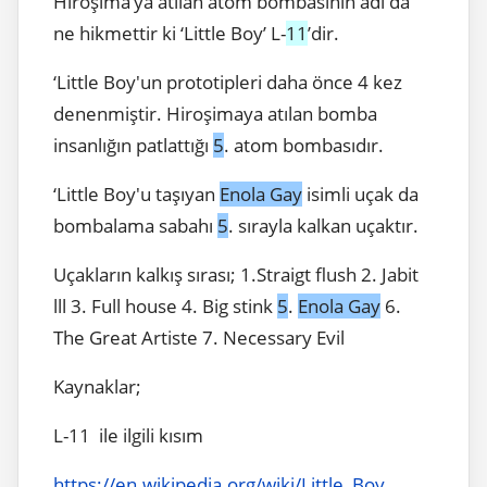
Hiroşima’ya atılan atom bombasının adı da
ne hikmettir ki ‘Little Boy’ L-
11
’dir.
‘Little Boy'un prototipleri daha önce 4 kez
denenmiştir. Hiroşimaya atılan bomba
insanlığın patlattığı
5
. atom bombasıdır.
‘Little Boy'u taşıyan
Enola Gay
isimli uçak da
bombalama sabahı
5
. sırayla kalkan uçaktır.
Uçakların kalkış sırası; 1.Straigt flush 2. Jabit
lll 3. Full house 4. Big stink
5
.
Enola Gay
6.
The Great Artiste 7. Necessary Evil
Kaynaklar;
L-11 ile ilgili kısım
https://en.wikipedia.org/wiki/Little_Boy