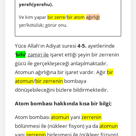
yereh(yerehu).
Ve kim yapar
bir zerre
/
bir atom
ağırlığı
şer/kötülük; görür onu.
Yüce Allah'ın Adiyat suresi
4-5.
ayetlerinde
‘
bihi
’
zamiri ile
işaret ettiği şeyin bir zerrenin
gücü ile gerçekleşeceği anlaşılmaktadır.
Atomun ağırlığına bir işaret vardır. Ağır
bir
atomun
/
bir zerrenin
bombaya
dönüşebileceğini bizlere bildirmektedir.
Atom bombası hakkında kısa bir bilgi;
Atom bombası
atomun
yani
zerrenin
bölünmesi ile (nükleer fisyon) ya da
atomun
yani
zerrenin
birleşmesi ile (nükleer füzyon)