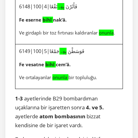
6148|100|4|فَأَثَرْنَ
بِهِۦ
نَقْعًا
Fe eserne
bihî
nak’â.
Ve girdaplı bir toz fırtınası kaldıranlar
onunla
.
6149|100|5|فَوَسَطْنَ
بِهِۦ
جَمْعًا
Fe vesatne
bihî
cem’â.
Ve ortalayanlar
onunla
bir topluluğu.
1-3
ayetlerinde B29 bombardıman
uçaklarına bir işaretten sonra
4. ve 5.
ayetlerde
atom bombasının
bizzat
kendisine de bir işaret vardı.