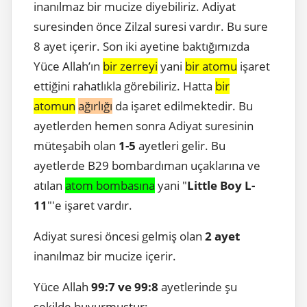
inanılmaz bir mucize diyebiliriz. Adiyat
suresinden önce Zilzal suresi vardır. Bu sure
8 ayet içerir. Son iki ayetine baktığımızda
Yüce Allah’ın
bir zerreyi
yani
bir atomu
işaret
ettiğini rahatlıkla görebiliriz. Hatta
bir
atomun
ağırlığı
da işaret edilmektedir. Bu
ayetlerden hemen sonra Adiyat suresinin
müteşabih olan
1-5
ayetleri gelir. Bu
ayetlerde B29 bombardıman uçaklarına ve
atılan
atom bombasına
yani "
Little Boy L-
11
"'e işaret vardır.
Adiyat suresi öncesi gelmiş olan
2 ayet
inanılmaz bir mucize içerir.
Yüce Allah
99:7 ve 99:8
ayetlerinde şu
şekilde buyurmuştur;