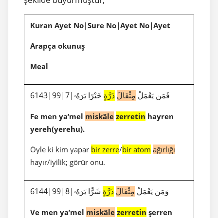
Kuran Ayet No|Sure No|Ayet No|Ayet
Arapça okunuş
Meal
6143|99|7|فَمَن يَعْمَلْ
مِثْقَالَ
ذَرَّةٍ
خَيْرًا يَرَهُۥ
Fe men ya’mel
miskâle
zerretin
hayren
yereh(yerehu).
Öyle ki kim yapar
bir zerre
/
bir atom
ağırlığı
hayır/iyilik; görür onu.
6144|99|8|وَمَن يَعْمَلْ
مِثْقَالَ
ذَرَّةٍ
شَرًّا يَرَهُۥ
Ve men ya’mel
miskâle
zerretin
şerren