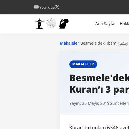
YouTube
Ana Sayfa
Hak
Makaleler
›
B
MAKALELER
Besmele'deki (bsm) (بِسْمِ) “
Kuran’ı 3 pa
Yayın: 25 Mayıs 2019
Güncelle
Kuran’da toplam 6346 ayet