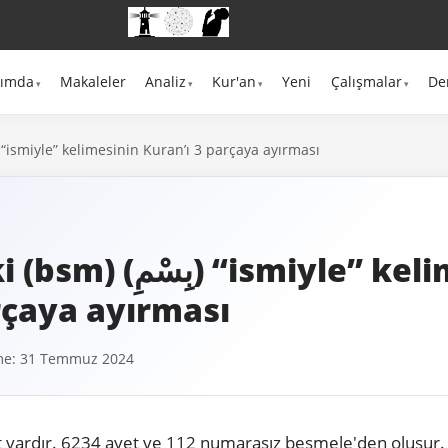
kımda
Makaleler
Analiz
Kur'an
Yeni
Çalışmalar
De
esmele'deki (bsm) (بِسْمِ) “ismiyle” kelimesinin Kuran’ı 3 parçaya ayırması
ismiyle” kelimesinin
rçaya ayırması
me: 31 Temmuz 2024
 vardır. 6234 ayet ve 112 numarasız besmele'den oluşur. 