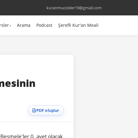
kuranmucizeler19@gmail.com
rsler
Arama
Podcast
Şerefli Kur'an Meali
PDF oluştur
Besmele'ler 0. ayet olarak