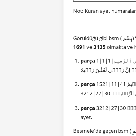
Not: Kuran ayet numaraları
Gö
1691
ve
3135
olmakta ve he
parça
1|1|1|
parça
َح۪يمٌ
parça
ayet.
Besmele'de geçen bsm ( بِسْمِ) “ismiyle” kelimesini Yüce Allah Kuran'da numaralı ayetlerde 3 yerde geçirerek