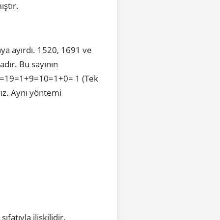
ıştır.
ya ayırdı. 1520, 1691 ve
adır. Bu sayının
346=19=1+9=10=1+0= 1 (Tek
yız. Aynı yöntemi
atıyla ilişkilidir.