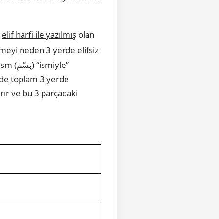
p
elif harfi ile yazılmış
olan
elimeyi neden 3 yerde
elifsiz
miyle”
rde
toplam 3 yerde
ırır ve bu 3 parçadaki