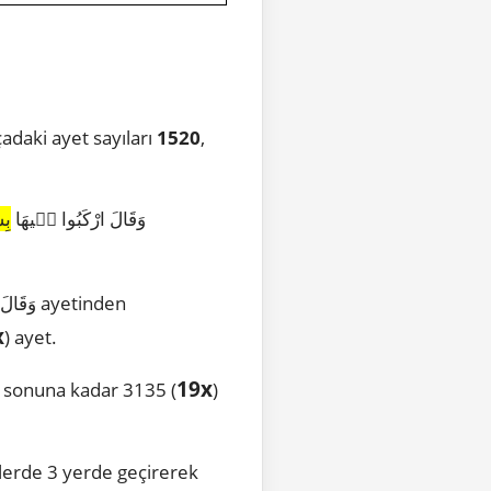
 3 parçadaki ayet sayıları
1520
,
ٱللَّهِ ٱلرَّحْمَٰنِ ٱلرَّحِيمِ ayetinden 1521|11|41 وَقَالَ ارْكَبُوا ف۪يهَا
بِ
وَقَالَ ار
x
) ayet.
19x
yetinden Kuran’ın sonuna kadar 3135 (
)