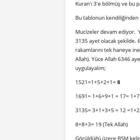
Kuran'ı 3'e bölmüş ve bu pa
Bu tablonun kendiliğinden 
Mucizeler devam ediyor. Yü
3135 ayet olacak şekilde. 6
rakamlarını tek haneye in
Allah). Yüce Allah 6346 aye
uygulayalım;
1521=1+5+2+1=
8
1691= 1+6+9+1 = 17= 1+7
3135= 3+1+3+5 = 12 =1+
8+8+3= 19 (Tek Allah)
Görüldüğü üzere BSM kelimesi