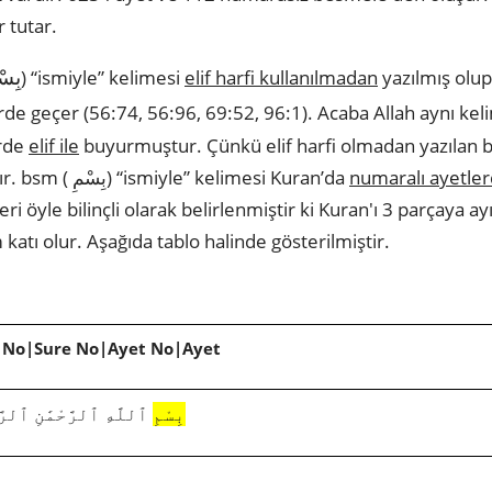
 tutar.
بِسْ
) “ismiyle” kelimesi
elif harfi kullanılmadan
yazılmış olu
rde geçer (56:74, 56:96, 69:52, 96:1). Acaba Allah aynı k
erde
elif ile
buyurmuştur. Çünkü elif harfi olmadan yazılan bsm (بِسْمِ) “is
kelimesinin bir görevi vardır. bsm ( بِسْمِ) “ismiyle” kelimesi Kuran’da
numaralı ayetle
i öyle bilinçli olarak belirlenmiştir ki Kuran'ı 3 parçaya ay
 katı olur. Aşağıda tablo halinde gösterilmiştir.
 No|Sure No|Ayet No|Ayet
بِسْمِ
ٱللَّهِ ٱلرَّحْمَٰنِ ٱلرَّ