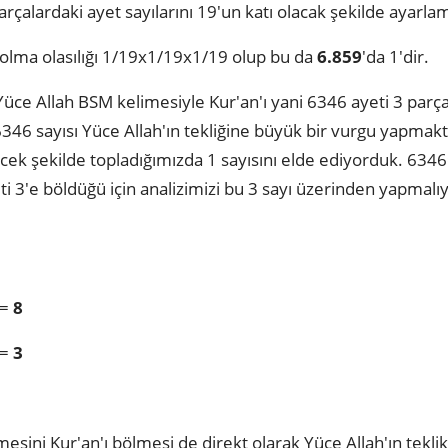
rçalardaki ayet sayılarını 19'un katı olacak şekilde ayarlam
olma olasılığı 1/19x1/19x1/19 olup bu da
6.859
'da 1'dir.
ce Allah BSM kelimesiyle Kur'an'ı yani 6346 ayeti 3 parça
346 sayısı Yüce Allah'ın tekliğine büyük bir vurgu yapmakt
ecek şekilde topladığımızda 1 sayısını elde ediyorduk. 6
ti 3'e böldüğü için analizimizi bu 3 sayı üzerinden yapmalı
=
8
2=
3
ni Kur'an'ı bölmesi de direkt olarak Yüce Allah'ın teklik sıf