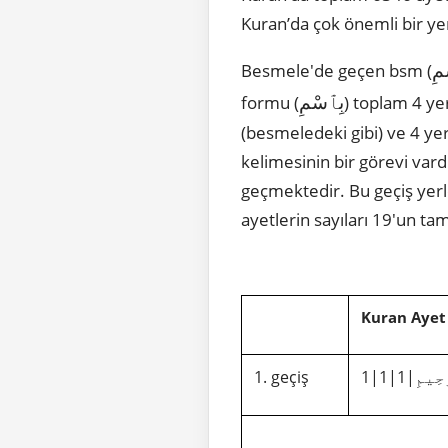
Kuran’da çok önemli bir yer
مِ
Besmele'de geçen bsm (
بِٱسْمِ
formu (
) toplam 4 ye
(besmeledeki gibi) ve 4 y
geçmektedir. Bu geçiş yerler
ayetlerin sayıları 19'un tam
Kuran Ayet
1. geçiş
1|1|1|
حِيمِ