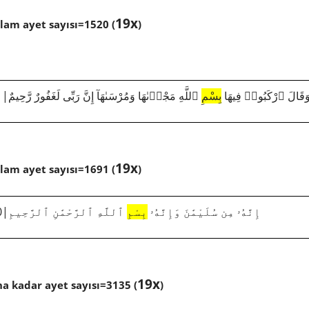
19x
oplam ayet sayısı=1520 (
)
1521|11|41|َقَالَ ٱرْكَبُوا۟ فِيهَا
بِسْمِ
ٱللَّهِ مَجْر۪ىٰهَا وَمُرْسَىٰهَآ إِنَّ رَبِّى لَغَفُورٌ رَّحِيمٌ
19x
oplam ayet sayısı=1691 (
)
3212|27|30|إِنَّهُۥ مِن سُلَيْمَٰنَ وَإِنَّهُۥ
بِسْمِ
ٱللَّهِ ٱلرَّحْمَٰنِ ٱلرَّحِيمِ
19x
na kadar ayet sayısı=3135 (
)