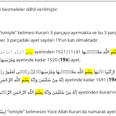
 besmeleler dâhil verilmiştir.
rüldüğü gibi bsm ( بِسْمِ) “ismiyle” kelimesi Kuran’ı 3 parçaya ayırmakta ve bu
r 3 parçadaki ayet sayıları 19’un katı olmaktadır.
سْمِ
اللّٰهِ مَجْرٰۭۙيهَا
بِسْمِ
19x
وَمُرْسٰيهَاۜ اِنَّ رَبّ۪ي لَغَفُورٌ رَح۪يمٌ ayetinde kadar 1520 (
) ayet.
1521|11|41 ْكَبُوا ف۪يهَا
بِسْمِ
اللّٰهِ مَجْرٰۭۙيهَا وَمُرْسٰيهَاۜ اِنَّ رَبّ۪ي لَغَفُورٌ ر ayetinden
19
اللّٰهِ الرَّحْمٰنِ الرَّح۪يمِۙ ayetinde kadar 1691 (
3212|27|30 اِنَّهُ مِنْ سُلَيْمٰنَ وَاِنَّهُ
بِسْمِ
اللّٰهِ الرَّحْمٰنِ الرَّح۪يمِۙ a
3212|27|30 اِنَّهُ مِنْ سُلَيْمٰنَ وَاِنَّهُ
بِسْمِ