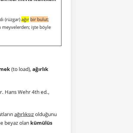
ıdı (rüzgar)
ağır
bir bulut
;
üm meyvelerden; işte böyle
emek
(to load),
ağırlık
r. Hans Wehr 4th ed.,
tların
ağırlıksız
olduğunu
le beyaz olan
kümülüs