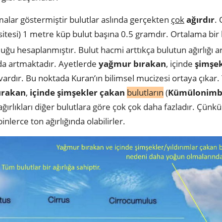
malar göstermiştir bulutlar aslında gerçekten
çok
ağırdır
.
itesi) 1 metre küp bulut başına 0.5 gramdır. Ortalama bi
uğu hesaplanmıştır. Bulut hacmi arttıkça bulutun ağırlığı 
 da artmaktadır. Ayetlerde
yağmur bırakan
, içinde
şimşek
et vardır. Bu noktada Kuran’ın bilimsel mucizesi ortaya çıka
ırakan
,
içinde şimşekler çakan
bulutların
(
Kümülonimbu
 ağırlıkları diğer bulutlara göre çok çok daha fazladır. Çün
inlerce ton ağırlığında olabilirler.