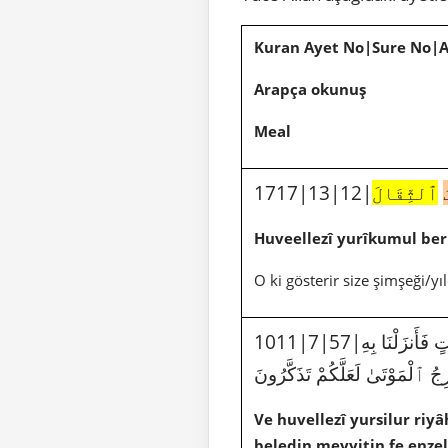
Kuran Ayet No|Sure No|
Arapça okunuş
Meal
ٱلثِّقَالَ
Huveellezî yurîkumul be
O ki gösterir size şimşeği/y
تٍ فَأَنزَلْنَا بِهِ
جُ ٱلْمَوْتَىٰ لَعَلَّكُمْ تَذَكَّرُونَ
Ve huvellezî yursilur riy
beledin meyyitin fe enzel