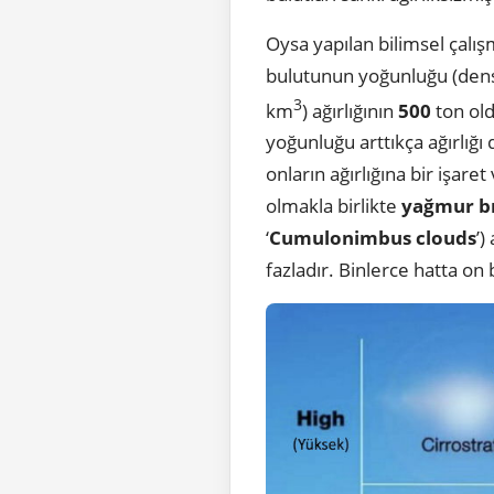
Oysa yapılan bilimsel çalış
bulutunun yoğunluğu (dens
3
km
) ağırlığının
500
ton old
yoğunluğu arttıkça ağırlığı
onların ağırlığına bir işar
olmakla birlikte
yağmur b
‘
Cumulonimbus clouds
’)
fazladır. Binlerce hatta on b