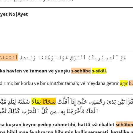
Ayet No|Ayet
1717|13|12|هُوَ ٱلَّذِى يُرِيكُمُ ٱلْبَرْقَ خَوْفًا وَطَمَعًا وَيُنشِئُ
ٱلسَّحَابَ
rka havfen ve tamean ve yunşiu
s-sehâbe
s-sikâl
.
ıldırımı; bir korku ve bir ümit/bir tamah; ve meydana getirir
ağır
bu
1011|7|57|َيْنَ يَدَىْ رَحْمَتِهِۦ حَتَّىٰٓ إِذَآ أَقَلَّتْ
سَحَابًا
ثِقَالًا
سُقْنَٰهُ لِبَلَدٍ مَّيِّ
ٱلْمَآءَ فَأَخْرَجْنَا بِهِۦ مِن كُلِّ ٱلثَّمَرَٰتِ كَذَٰلِكَ نُخْرِ
âha buşran beyne yedey rahmetihi, hattâ izâ ekallet
sehâbe
nâ bihil mâe fe ahracnâ bihî min kullis semerâti, kezâlike