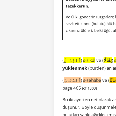
tezekkerûn.
Ve O ki gönderir rüzgarları; 
sevk ettik onu (bulutu) ölü 
çıkarırız ölüleri; belki öğüt al
ثِقَالًا
ٱلثِّقَالَ
(
)
s-sikâl
ve (
)
yüklenmek
(burden) anla
ابًا
ٱلسَّحَابَ
(
)
s-sehâbe
ve (
page 465
(of 1303)
Bu iki ayetten net olarak a
düşünür. Böyle düşünmeler
bulutları sanki ağırlıksızmı