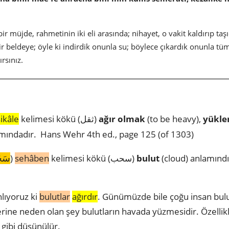
bir müjde, rahmetinin iki eli arasında; nihayet, o vakit kaldırıp taş
bir beldeye; öyle ki indirdik onunla su; böylece çıkardık onunla t
ırsınız.
sikâle
kelimesi kökü (ثقل)
ağır olmak
(to be heavy),
yükl
mındadır. Hans Wehr 4th ed., page 125 (of 1303)
سَحَ
)
sehâben
kelimesi kökü (سحب)
bulut
(cloud) anlamındı
nlıyoruz ki
bulutlar
ağırdır
. Günümüzde bile çoğu insan bulu
ine neden olan şey bulutların havada yüzmesidir. Özellik
ş gibi düşünülür.