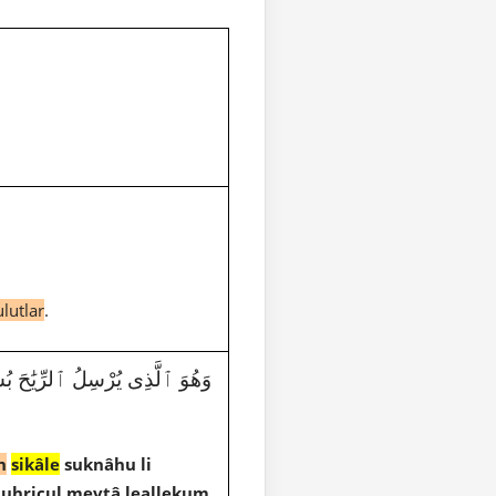
lutlar
.
وَهُوَ ٱلَّذِى يُرْسِلُ ٱلرِّيَٰحَ بُشْرًۢا ب
n
sikâle
suknâhu li
 nuhricul mevtâ leallekum