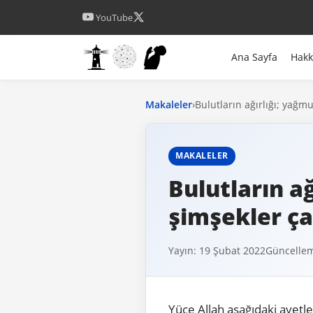
YouTube
Ana Sayfa
Hak
Makaleler
›
Bulutların ağırlığı; yağm
MAKALELER
Bulutların a
şimşekler ça
Yayın: 19 Şubat 2022
Güncellem
Yüce Allah aşağıdaki ayetl