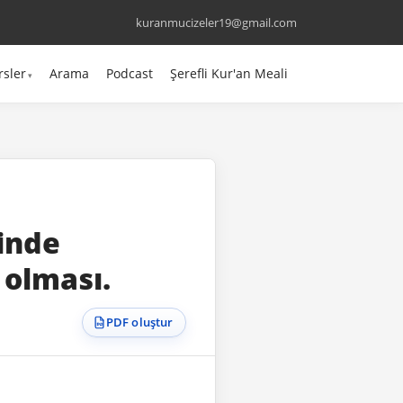
kuranmucizeler19@gmail.com
rsler
Arama
Podcast
Şerefli Kur'an Meali
.
çinde
 olması.
PDF oluştur