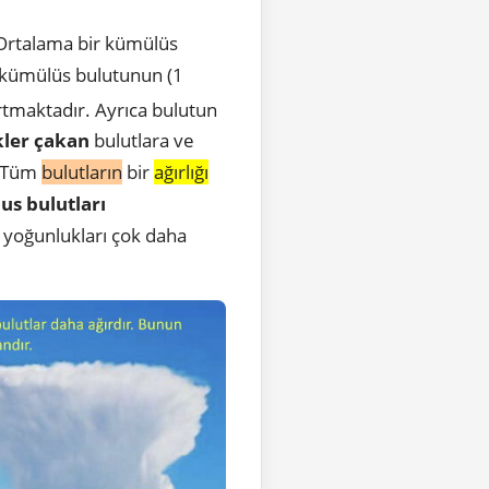
 Ortalama bir kümülüs
r kümülüs bulutunun (1
artmaktadır. Ayrıca bulutun
ler çakan
bulutlara ve
r. Tüm
bulutların
bir
ağırlığı
s bulutları
kü yoğunlukları çok daha