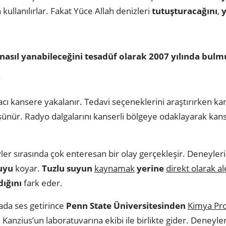
n kullanılırlar. Fakat Yüce Allah denizleri
tutuşturacağını
,
nasıl yanabileceğini tesadüf olarak 2007 yılında bulm
;
macı kansere yakalanır. Tedavi seçeneklerini araştırırken ka
ünür. Radyo dalgalarını kanserli bölgeye odaklayarak kans
ler sırasında çok enteresan bir olay gerçekleşir. Deneyler
suyu
koyar.
Tuzlu suyun
kaynamak
yerine
direkt olarak al
ığını
fark eder.
da ses getirince
Penn State Üniversitesinden
Kimya Pr
Kanzius’un laboratuvarına ekibi ile birlikte gider. Deneylere