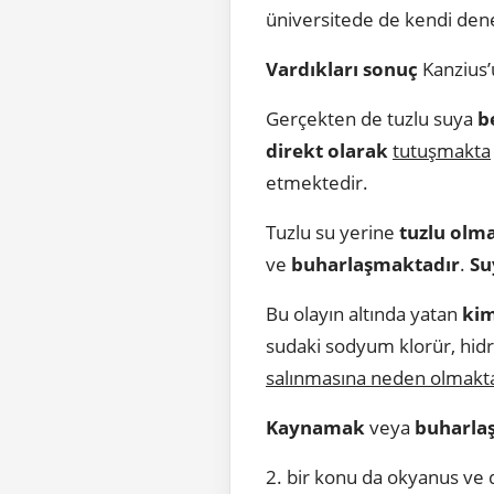
üniversitede de kendi dene
Vardıkları sonuç
Kanzius’
Gerçekten de tuzlu suya
b
direkt olarak
tutuşmakta
etmektedir.
Tuzlu su yerine
tuzlu olma
ve
buharlaşmaktadır
.
Su
Bu olayın altında yatan
ki
sudaki sodyum klorür, hidr
salınmasına neden olmakt
Kaynamak
veya
buharla
2. bir konu da okyanus ve 