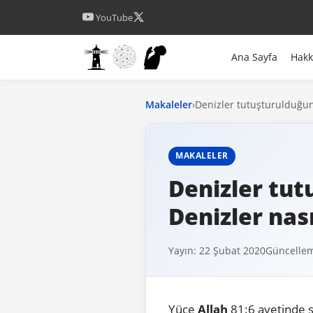
YouTube
Ana Sayfa
Hak
Makaleler
›
Denizler tutuşturulduğund
MAKALELER
Denizler tut
Denizler nas
Yayın: 22 Şubat 2020
Güncellem
Yüce
Allah
81:6 ayetinde 