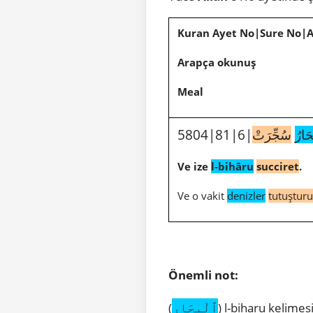
Kuran Ayet No|Sure No|
Arapça okunuş
Meal
حَارُ
سُجِّرَتْ
Ve ize
l-bihâru
succiret
.
Ve o vakit
denizler
tutuştur
Önemli not:
ٱلْبِحَار
(
) l-biharu kelimes