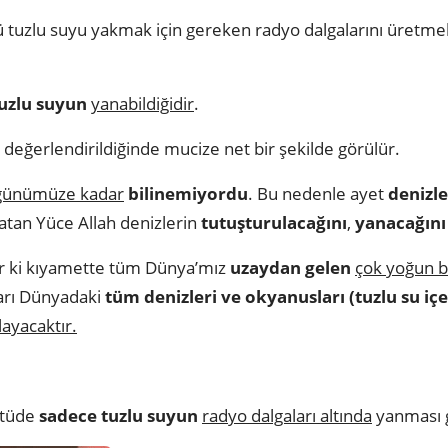
tuzlu suyu yakmak için gereken radyo dalgalarını üretme
uzlu suyun
yanabildiğidir
.
 değerlendirildiğinde mucize net bir şekilde görülür.
günümüze kadar
bilinemiyordu
. Bu nedenle ayet
denizle
ratan Yüce Allah denizlerin
tutuşturulacağını
,
yanacağını
or ki kıyamette tüm Dünya’mız
uzaydan gelen
çok yoğun b
ları Dünyadaki
tüm denizleri ve okyanusları (tuzlu su iç
ayacaktır.
ntüde
sadece tuzlu suyun
radyo dalgaları altında
yanması g