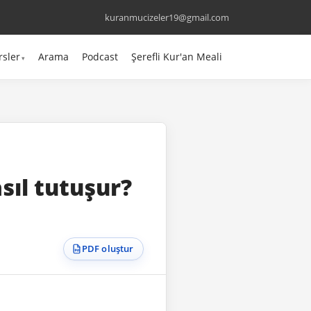
kuranmucizeler19@gmail.com
rsler
Arama
Podcast
Şerefli Kur'an Meali
sıl tutuşur?
PDF oluştur