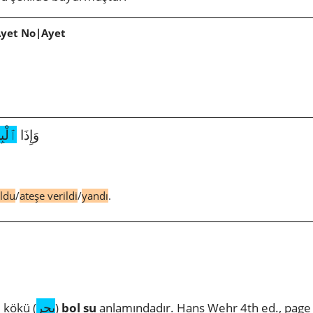
Ayet No|Ayet
5804|81|6|وَإِذَا
ٱلْبِ
uldu
/
ateşe verildi
/
yandı
.
بحر
i kökü (
)
bol su
anlamındadır. Hans Wehr 4th ed., page 