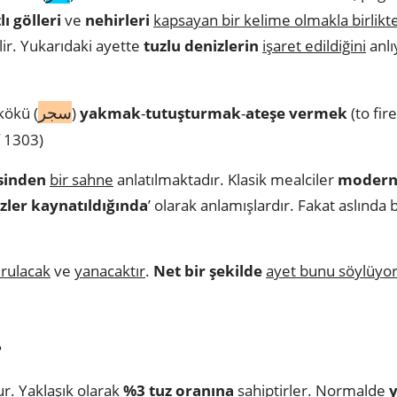
lı gölleri
ve
nehirleri
kapsayan bir kelime olmakla birlikt
lir. Yukarıdaki ayette
tuzlu denizlerin
işaret edildiğini
anlı
سجر
kökü (
)
yakmak
-
tutuşturmak
-
ateşe
vermek
(to fir
f 1303)
sinden
bir sahne
anlatılmaktadır. Klasik mealciler
modern 
zler
kaynatıldığında
’ olarak anlamışlardır. Fakat aslında
urulacak
ve
yanacaktır
.
Net bir şekilde
ayet bunu söylüyor
?
r. Yaklaşık olarak
%3 tuz oranına
sahiptirler. Normalde