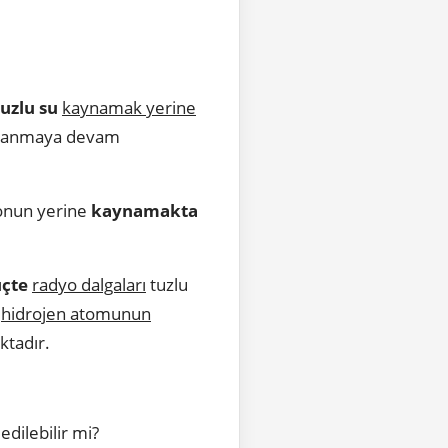
tuzlu su
kaynamak yerine
su yanmaya devam
nun yerine
kaynamakta
çte
radyo dalgaları
tuzlu
e
hidrojen atomunun
ktadır.
edilebilir mi?