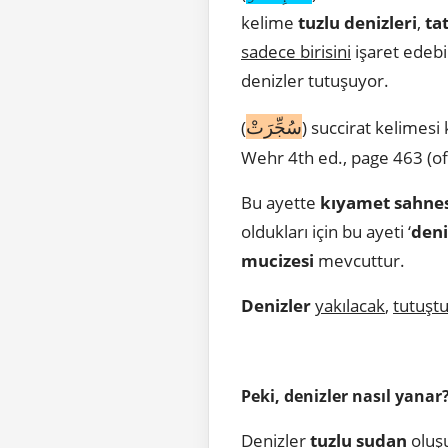
kelime
tuzlu denizleri
,
tat
sadece birisini
işaret edebi
denizler tutuşuyor.
سُجِّرَتْ
(
) succirat kelimesi 
Wehr 4th ed., page 463 (o
Bu ayette
kıyamet sahne
oldukları için bu ayeti ‘
deni
mucizesi
mevcuttur.
Denizler
yakılacak
,
tutuşt
Peki, denizler nasıl yanar
Denizler
tuzlu sudan
oluşu