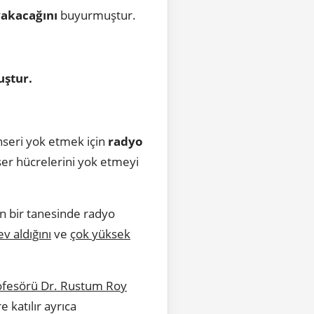
yakacağını
buyurmuştur.
uştur.
nseri yok etmek için
radyo
er hücrelerini yok etmeyi
in bir tanesinde radyo
ev aldığını
ve
çok yüksek
ofesörü Dr. Rustum Roy
 katılır ayrıca