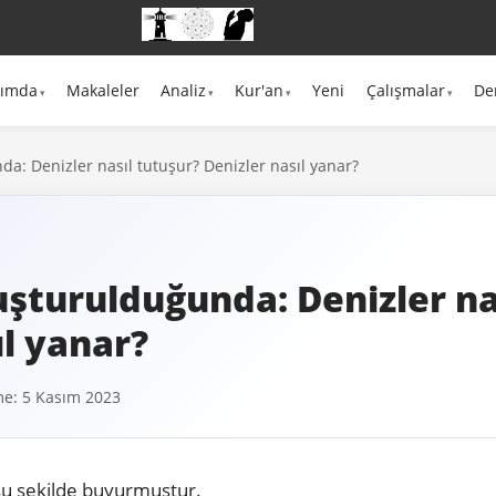
kımda
Makaleler
Analiz
Kur'an
Yeni
Çalışmalar
De
a: Denizler nasıl tutuşur? Denizler nasıl yanar?
uşturulduğunda: Denizler na
ıl yanar?
e: 5 Kasım 2023
şu şekilde buyurmuştur.