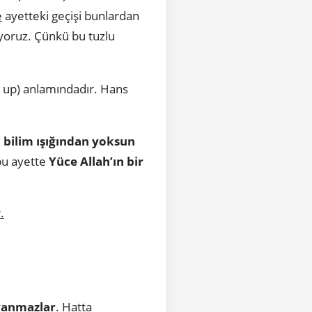
e
ayetteki geçişi bunlardan
yoruz. Çünkü bu tuzlu
e up) anlamındadır. Hans
bilim ışığından yoksun
 bu ayette
Yüce Allah’ın bir
.
yanmazlar
. Hatta