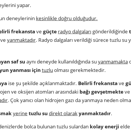
ylerini yapar.
un deneylerinin
kesinlikle doğru olduğudur.
elirli frekansta
ve
güçte
radyo dalgaları
gönderildiğinde
ve
yanmaktadır
. Radyo dalgaları verildiği sürece tuzlu 
yan saf su
aynı deneyde kullanıldığında su
yanmamakta
o
yun yanması için
tuzlu
olması gerekmektedir.
mya
ise şu şekilde açıklanmaktadır.
Belirli frekansta
ve
gü
ojen ve oksijen atomları arasındaki
bağı gevşetmekte
v
adır
. Çok yanıcı olan hidrojen gazı da yanmaya neden olma
şmak
yerine
tuzlu su
direkt olarak
yanmaktadır
.
denizlerde bolca bulunan tuzlu sulardan
kolay enerji
elde 