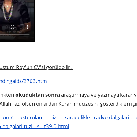
ustum Roy'un CV'si görülebilir.
findingaids/2703.htm
linkten
okuduktan sonra
araştırmaya ve yazmaya karar v
Allah razı olsun onlardan Kuran mucizesini gösterdikleri iç
om/tutusturulan-denizler-karadelikler-radyo-dalgalari-tuz
-dalgalari-tuzlu-su-t39.0.html