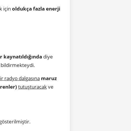
k için
oldukça fazla enerji
r kaynatıldığında
diye
bildirmekteydi.
ir radyo dalgasına
maruz
erenler)
tutuşturacak
ve
österilmiştir.