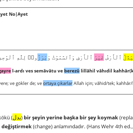
Ayet No|Ayet
َدَّلُ
ٱلْأَرْضُ
غَيْرَ
ٱلْأَرْضِ وَٱلسَّمَٰوَٰتُ وَ
بَرَزُ
وا۟ لِلَّهِ ٱلْوَٰحِدِ
gayre
l-ardı ves semâvâtu ve
berezû
lillâhil vâhıdil kahhâr(
ere; ve gökler de; ve
ortaya çıkarlar
Allah için; vâhid/tek; kahhâr
بدل
kökü (
)
bir şeyin yerine başka bir şey koymak
(repla
,
değiştirmek
(change) anlamındadır. (Hans Wehr 4th ed.,