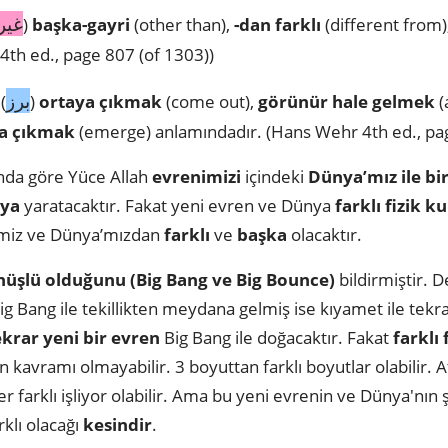
غير
)
başka-gayri
(other than),
-dan farklı
(different from)
th ed., page 807 (of 1303))
برز
(
)
ortaya çıkmak
(come out),
görünür hale gelmek
(
a çıkmak
(emerge) anlamındadır. (Hans Wehr 4th ed., pag
nda göre Yüce Allah
evrenimizi
içindeki
Dünya’mız ile bir
nya
yaratacaktır. Fakat yeni evren ve Dünya
farklı fizik ku
nimiz ve Dünya’mızdan
farklı
ve
başka
olacaktır.
üşlü olduğunu (Big Bang ve Big Bounce)
bildirmiştir. D
ig Bang ile tekillikten meydana gelmiş ise kıyamet ile tekrar
ekrar yeni bir evren
Big Bang ile doğacaktır. Fakat
farklı 
kavramı olmayabilir. 3 boyuttan farklı boyutlar olabilir. At
er farklı işliyor olabilir. Ama bu yeni evrenin ve Dünya'nın
klı olacağı
kesindir
.