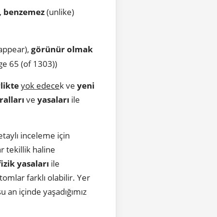
,
benzemez
(unlike)
appear),
görünür olmak
e 65 (of 1303))
likte
yok edece
k ve
yeni
ralları
ve
yasaları
ile
etaylı inceleme için
 tekillik haline
fizik yasaları
ile
omlar farklı olabilir. Yer
 şu an içinde yaşadığımız