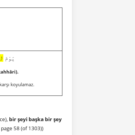
1796|14|48|يَوْمَ
تُب
kahhâri).
/karşı koyulamaz.
ce),
bir şeyi başka bir şey
 page 58 (of 1303))