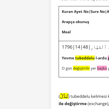
Kuran Ayet No|Sure No|
Arapça okunuş
Meal
 ٱلْقَهَّارِ
Yevme
tubeddelu
l-ardu
O gün
değiştirilir
yer
başka
y
تُبَدَّلُ
(
) tubeddelu kelimesi 
ile değiştirme
(exchange)