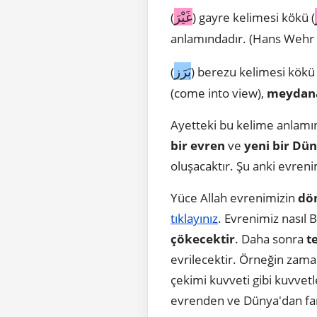
غَيْرَ
(
) gayre kelimesi kökü (
anlamındadır. (Hans Wehr 4
بَرَز
(
) berezu kelimesi kökü 
(come into view),
meydan
Ayetteki bu kelime anlamı
bir evren
ve
yeni bir Dü
oluşacaktır. Şu anki evre
Yüce Allah evrenimizin
dön
tıklayınız
. Evrenimiz nasıl B
çökecektir
. Daha sonra
t
evrilecektir. Örneğin zaman 
çekimi kuvveti gibi kuvvetl
evrenden ve Dünya'dan far