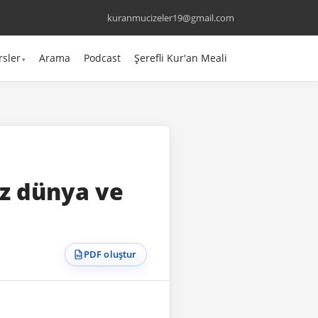
kuranmucizeler19@gmail.com
rsler
Arama
Podcast
Şerefli Kur'an Meali
z dünya ve
PDF oluştur