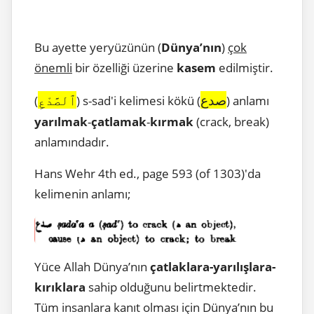
Bu ayette yeryüzünün (
Dünya’nın
)
çok
önemli
bir özelliği üzerine
kasem
edilmiştir.
صدع
ٱلصَّدْعِ
(
) s-sad'i kelimesi kökü (
) anlamı
yarılmak
-
çatlamak
-
kırmak
(crack, break)
anlamındadır.
Hans Wehr 4th ed., page 593 (of 1303)'da
kelimenin anlamı;
Yüce Allah Dünya’nın
çatlaklara-yarılışlara-
kırıklara
sahip olduğunu belirtmektedir.
Tüm insanlara kanıt olması için Dünya’nın bu