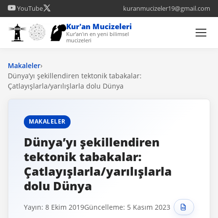
YouTube
kuranmucizeler19@gmail.com
Kur'an Mucizeleri
Kur'an'ın en yeni bilimsel
mucizeleri
Makaleler
›
Dünya’yı şekillendiren tektonik tabakalar:
Çatlayışlarla/yarılışlarla dolu Dünya
MAKALELER
Dünya’yı şekillendiren
tektonik tabakalar:
Çatlayışlarla/yarılışlarla
dolu Dünya
Yayın: 8 Ekim 2019
Güncelleme: 5 Kasım 2023