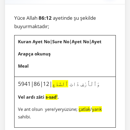
Yüce Allah
86:12
ayetinde şu şekilde
buyurmaktadır;
Kuran Ayet No|Sure No|Ayet No|Ayet
Arapça okunuş
Meal
5941|86|12|وَٱلْأَرْضِ ذَاتِ
ٱلصَّدْعِ
Vel ardı zâti
s-sad’
.
Ve ant olsun yere/yeryüzüne;
çatlak
/
yarık
sahibi.