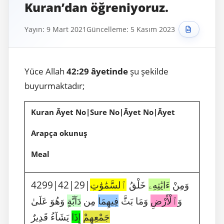
Kuran’dan öğreniyoruz.
Yayın: 9 Mart 2021
Güncelleme: 5 Kasım 2023
Yüce Allah
42:29 âyetinde
şu şekilde
buyurmaktadır;
Kuran Âyet No|Sure No|Âyet No|Âyet
Arapça okunuş
Meal
4299|42|29|وَمِنْ
ءَايَٰتِهِۦ
خَلْقُ
ٱلسَّمَٰوَٰتِ
وَ
ٱلْأَرْضِ
وَمَا بَثَّ
فِيهِمَا
مِن
دَآبَّةٍ
وَهُوَ عَلَىٰ
جَمْعِهِمْ
إِذَا
يَشَآءُ قَدِيرٌ