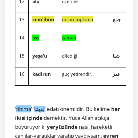
12
ala
üzerine
13
cem'ihim
onları toplama
جمع
14
iza
zaman
15
yeşa'u
dilediği
شيا
16
kadirun
güç yetirendir.
قدر
‘
fihima
’ ‘
’ edatı önemlidir. Bu kelime
her
فِيهِمَا
ikisi içinde
demektir. Yüce Allah açıkça
buyuruyor ki
yeryüzünde
nasıl hareketli
canlılar
-
yaratıklar yaratıp yaydıysam
,
evren