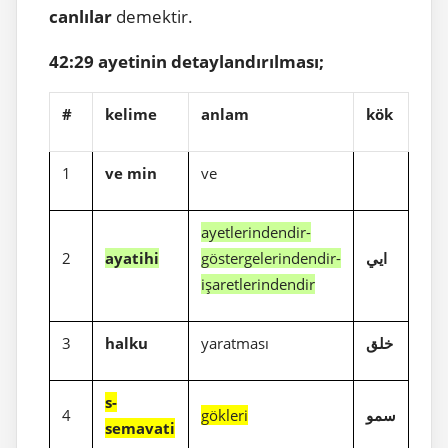
canlılar
demektir.
42:29 ayetinin detaylandırılması;
#
kelime
anlam
kök
1
ve min
ve
ayetlerindendir-
2
ayatihi
göstergelerindendir-
ايي
işaretlerindendir
3
halku
yaratması
خلق
s-
4
gökleri
سمو
semavati