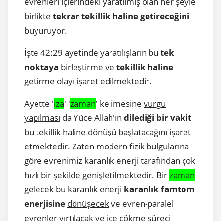
evrenleri içlerindeki yaratılmış olan her şeyle
birlikte
tekrar tekillik haline getireceğini
buyuruyor.
İşte 42:29 ayetinde yaratılışların bu
tek
noktaya
birleştirme
ve
tekillik haline
getirme olayı işaret
edilmektedir.
Ayette '
iza
' '
zaman
' kelimesine
vurgu
yapılması
da Yüce Allah'ın
dilediği bir vakit
bu tekillik haline dönüşü başlatacağını işaret
etmektedir. Zaten modern fizik bulgularına
göre evrenimiz karanlık enerji tarafından çok
hızlı bir şekilde genişletilmektedir. Bir
zaman
gelecek bu karanlık enerji
karanlık famtom
enerjisine
dönüşecek
ve evren-paralel
evrenler yırtılacak ve içe çökme süreci