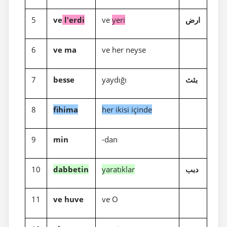
5
ve
l'erdi
ve
yeri
ارض
6
ve ma
ve her neyse
7
besse
yaydığı
بثث
8
fihima
her ikisi içinde
9
min
-dan
10
dabbetin
yaratıklar
دبب
11
ve huve
ve O