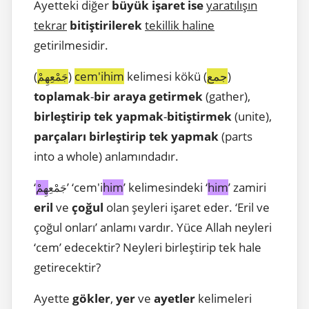
Ayetteki diğer
büyük işaret ise
yaratılışın
tekrar
bitiştirilerek
tekillik haline
getirilmesidir.
(
)
cem'ihim
kelimesi kökü (
جمع
)
جَمْعِهِمْ
toplamak
-
bir araya getirmek
(gather),
birleştirip tek yapmak
-
bitiştirmek
(unite),
parçaları birleştirip tek yapmak
(parts
into a whole) anlamındadır.
‘
’ ‘cem'i
him
’ kelimesindeki ‘
him
’ zamiri
جَمْعِ
هِمْ
eril
ve
çoğul
olan şeyleri işaret eder. ‘Eril ve
çoğul onları’ anlamı vardır. Yüce Allah neyleri
‘cem’ edecektir? Neyleri birleştirip tek hale
getirecektir?
Ayette
gökler
,
yer
ve
ayetler
kelimeleri