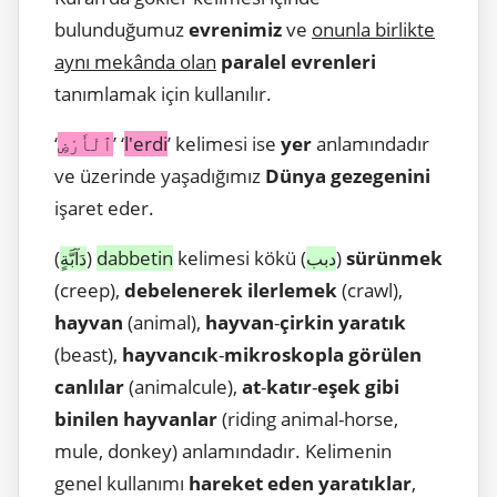
bulunduğumuz
evrenimiz
ve
onunla birlikte
aynı mekânda olan
paralel evrenleri
tanımlamak için kullanılır.
‘
’ ‘
l'erdi
’ kelimesi ise
yer
anlamındadır
ٱلْأَرْضِ
ve üzerinde yaşadığımız
Dünya gezegenini
işaret eder.
(
)
dabbetin
kelimesi kökü (
)
sürünmek
دبب
دَآبَّةٍ
(creep),
debelenerek
ilerlemek
(crawl),
hayvan
(animal),
hayvan
-
çirkin
yaratık
(beast),
hayvancık
-
mikroskopla
görülen
canlılar
(animalcule),
at
-
katır
-
eşek
gibi
binilen hayvanlar
(riding animal-horse,
mule, donkey) anlamındadır. Kelimenin
genel kullanımı
hareket eden yaratıklar
,