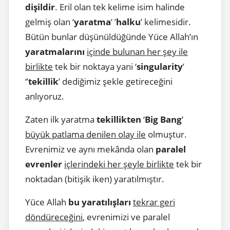
dişildir
. Eril olan tek kelime isim halinde
gelmiş olan ‘
yaratma
’ ’
halku
’ kelimesidir.
Bütün bunlar düşünüldüğünde Yüce Allah’ın
yaratmalarını
içinde bulunan her şey ile
birlikte
tek bir noktaya yani ‘
singularity
’
‘’
tekillik
’ dediğimiz şekle getireceğini
anlıyoruz.
Zaten ilk yaratma
tekillikten
‘
Big Bang
’
büyük patlama denilen olay ile
olmuştur.
Evrenimiz ve aynı mekânda olan
paralel
evrenler
içlerindeki her şeyle birlikte
tek bir
noktadan (bitişik iken) yaratılmıştır.
Yüce Allah
bu yaratılışları
tekrar geri
döndüreceğini
, evrenimizi ve paralel