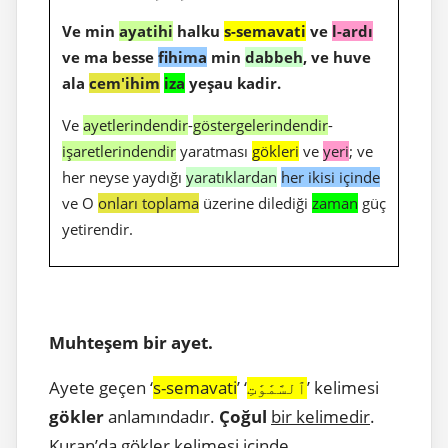
Ve min
ayatihi
halku
s-semavati
ve
l-ardı
ve ma besse
fihima
min
dabbeh
, ve huve
ala
cem'ihim
iza
yeşau kadir.
Ve
ayetlerindendir
-
göstergelerindendir
-
işaretlerindendir
yaratması
gökleri
ve
yeri
; ve
her neyse yaydığı
yaratıklardan
her ikisi içinde
ve O
onları toplama
üzerine dilediği
zaman
güç
yetirendir.
Muhteşem bir ayet.
Ayete geçen ‘
s-semavati
’ ‘
’ kelimesi
ٱلسَّمَٰوَٰتِ
gökler
anlamındadır.
Çoğul
bir kelimedir
.
Kuran’da gökler kelimesi içinde