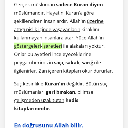
Gerçek müslüman
sadece Kuran diyen
müslümandır. Hayatını Kuran'a göre
şekillendiren insanlardır. Allah'ın
üzerine
attığı pislik içinde yaşayanların
ki 'aklını
kullanmayan insanlara atar' Yüce Allah'ın
göstergeleri
-
işaretleri
ile alakaları yoktur.
Onlar bu ayetleri inceleyeceklerine
peygamberimizin
saçı
,
sakalı
,
sarığı
ile
ilgilenirler. Zan içeren kitapları okur dururlar.
Suç kesinlikle
Kuran'ın
değildir
. Bütün suç
müslümanları
geri bırakan
,
bilimsel
gelişmeden uzak tutan
hadis
kitaplarınındır.
En doğrusunu Allah bilir.