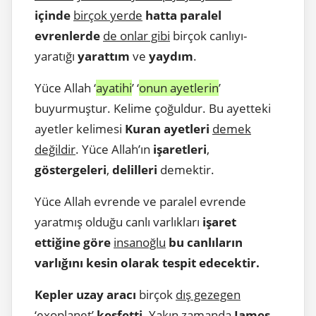
içinde
birçok yerde
hatta paralel
evrenlerde
de onlar gibi
birçok canlıyı-
yaratığı
yarattım
ve
yaydım
.
Yüce Allah ‘
ayatihi
’ ‘
onun ayetlerin
’
buyurmuştur. Kelime çoğuldur. Bu ayetteki
ayetler kelimesi
Kuran ayetleri
demek
değildir
. Yüce Allah’ın
işaretleri
,
göstergeleri
,
delilleri
demektir.
Yüce Allah evrende ve paralel evrende
yaratmış olduğu canlı varlıkları
işaret
ettiğine göre
insanoğlu
bu canlıların
varlığını kesin olarak tespit edecektir.
Kepler uzay aracı
birçok
dış gezegen
‘
exoplanet
’
keşfetti
. Yakın zamanda
James