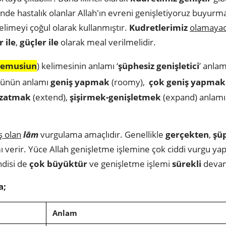
lbinde hastalık olanlar Allah'ın evreni genişletiyoruz buy
kelimeyi çoğul olarak kullanmıştır.
Kudretlerimiz
olamayac
 ile
,
güçler ile
olarak meal verilmelidir.
lemusiun
) kelimesinin anlamı ‘
şüphesiz genişletici
’ anla
ökünün anlamı
geniş yapmak
(roomy),
çok geniş yapmak
uzatmak
(extend),
şişirmek-genişletmek
(expand) anlamın
ş olan
lām
vurgulama amaçlıdır. Genellikle
gerçekten
,
şü
mı verir. Yüce Allah genişletme işlemine çok ciddi vurgu ya
ndisi de
çok büyüktür
ve genişletme işlemi
sürekli
devam
a;
Anlam