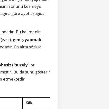
urmasının önünü kesmeye
ağına
göre ayet aşağıda
mındadır. Bu kelimenin
(vast),
geniş yapmak
dadır. En altta sözlük
phesiz
("
surely
" or
pmıştır. Bu da şunu gösterir
 etmektedir.
Kök