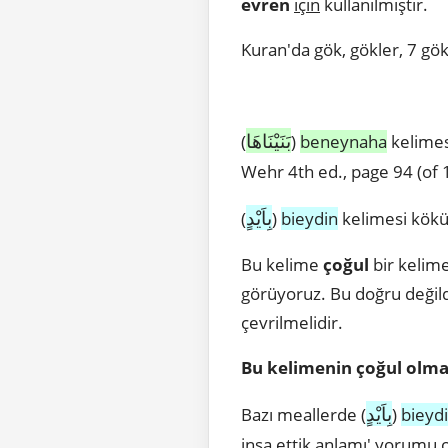
evren
için
kullanılmıştır.
Kuran'da gök, gökler, 7 gök
بَنَيْنَاهَا
(
)
beneynaha
kelimes
Wehr 4th ed., page 94 (of 
بِاَيْدٍ
(
)
bieydin
kelimesi kökü
Bu kelime
çoğul
bir kelim
görüyoruz. Bu doğru değild
çevrilmelidir.
Bu kelimenin çoğul olma
بِاَيْدٍ
Bazı meallerde (
)
bieyd
inşa ettik
anlamı' yorumu ort