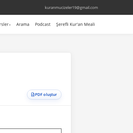
kuranmucizeler19@gmail.com
rsler
Arama
Podcast
Şerefli Kur'an Meali
PDF oluştur