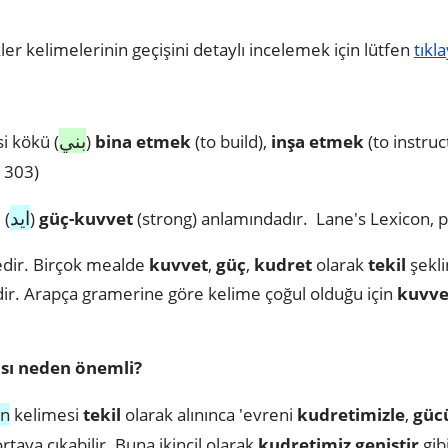
ler kelimelerinin geçişini detaylı incelemek için lütfen
tıkla
بني
i kökü (
)
bina etmek
(to build),
inşa etmek
(to instru
1303)
ايد
 (
)
güç-kuvvet
(strong) anlamındadır. Lane's Lexicon, p
edir. Birçok mealde
kuvvet
,
güç
,
kudret
olarak
tekil
şekli
ir. Arapça gramerine göre kelime çoğul olduğu için
kuvve
sı neden önemli?
in
kelimesi
tekil
olarak alınınca 'evreni
kudretimizle
,
güc
aya çıkabilir. Buna ikincil olarak
kudretimiz geniştir
gib