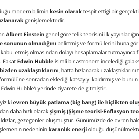
duğu
modern bilimin
kesin olarak
tespit ettiği bir gerçekt
ızlanarak
genişlemektedir.
lan
Albert Einstein
genel görecelik teorisini ilk yayınladığ
ve sonunun olmadığını
belirtmiş ve formüllerini buna gö
 kabul etmiş olmasından dolayı hesaplamalar tutmayınca 
. Fakat
Edwin Hubble
isimli bir astronom incelediği galaks
bizden uzaklaştıklarını
, hatta hızlanarak uzaklaştıklarını 
 formülüne sonradan eklediği katsayıyı kaldırmış ve bunun
 Edwin Hubble’ı yerinde ziyarete de gitmiştir.
yiz ki
evren büyük patlama (big bang) ile hiçlikten ol
ından daha hızlı olarak
şişmiş (Şişme teorisi-Enflasyon teor
, yıldızlar, gezegenler oluşmuştur. Günümüzde de evren ha
şlemenin nedeninin
karanlık enerji
olduğu düşünülmekte