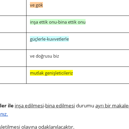
ve gök
inşa ettik onu-bina ettik onu
güçlerle-kuvvetlerle
ve doğrusu biz
mutlak genişleticileriz
ler ile
inşa edilmesi
-
bina edilmesi
durumu
ayrı bir makal
ınız.
etilmesi olayına odaklanılacaktır.