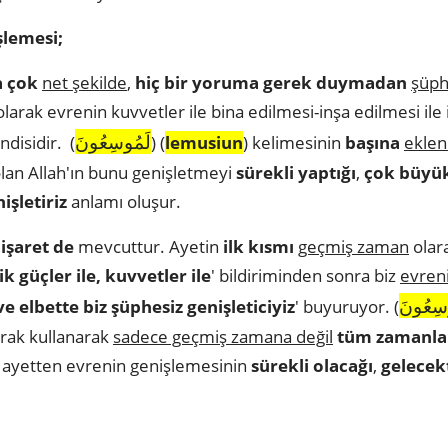
şlemesi;
 çok
net şekilde
,
hiç bir yoruma gerek duymadan
şüph
arak evrenin kuvvetler ile bina edilmesi-inşa edilmesi ile i
لَمُوسِعُونَ
ndisidir. (
) (
lemusiun
) kelimesinin
başına
eklen
 olan Allah'ın bunu genişletmeyi
sürekli yaptığı
,
çok büyü
işletiriz
anlamı oluşur.
 işaret de
mevcuttur. Ayetin
ilk kısmı
geçmiş zaman
olara
ik güçler ile, kuvvetler ile
' bildiriminden sonra biz
evren
سِعُونَ
ve elbette biz şüphesiz genişleticiyiz
' buyuruyor. (
rak kullanarak
sadece geçmiş zamana değil
tüm zamanla
 ayetten evrenin genişlemesinin
sürekli olacağı
,
gelecek