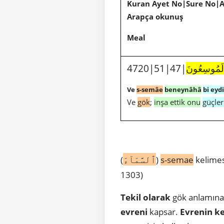
Kuran Ayet No|Sure No|
Arapça okunuş
Meal
لَمُوسِعُونَ
Ve
s-semâe
beneynâhâ
bi eyd
Ve
gök
;
inşa ettik onu
güçler
ٱلسَّمَآءَ
(
)
s-semae
kelimes
1303)
Tekil olarak
gök anlamına
evreni
kapsar.
Evrenin ke