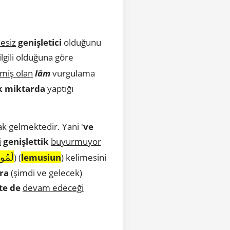
esiz
genişletici
olduğunu
lgili olduğuna göre
miş olan
lām
vurgulama
k miktarda
yaptığı
k gelmektedir. Yani '
ve
i
genişlettik
buyurmuyor
لَمُو
) (
lemusiun
) kelimesini
ra
(şimdi ve gelecek)
te de
devam edeceği