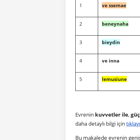
1
ve ssemae
2
beneynaha
3
bieydin
4
ve inna
5
lemusiune
Evrenin
kuvvetler ile
,
güç
daha detaylı bilgi için
tıklay
Bu makalede evrenin genişl