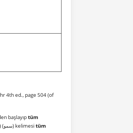
r 4th ed., page 504 (of
den başlayıp
tüm
) (
) kelimesi
tüm
سمو