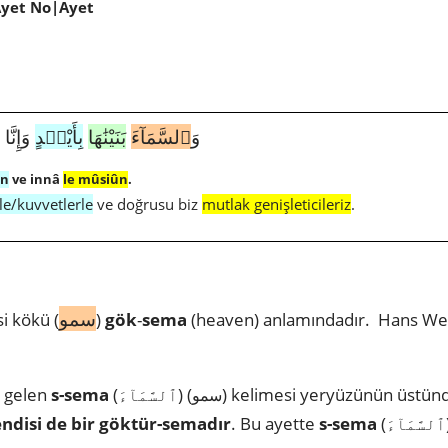
Ayet No|Ayet
4720|51|47|وَ
ٱلسَّمَآءَ
بَنَيْنَٰهَا
بِأَيْي۟دٍ
وَإِنَّا
in
ve innâ
le mûsiûn
.
le/kuvvetlerle
ve doğrusu biz
mutlak genişleticileriz
.
سمو
i kökü (
)
gök
-
sema
(heaven) anlamındadır. Hans Weh
 gelen
s-sema
(
) (
) kelimesi yeryüzünün üstün
سمو
ٱلسَّمَآءَ
ndisi de bir göktür-semadır
. Bu ayette
s-sema
(
ٱلسَّمَآءَ