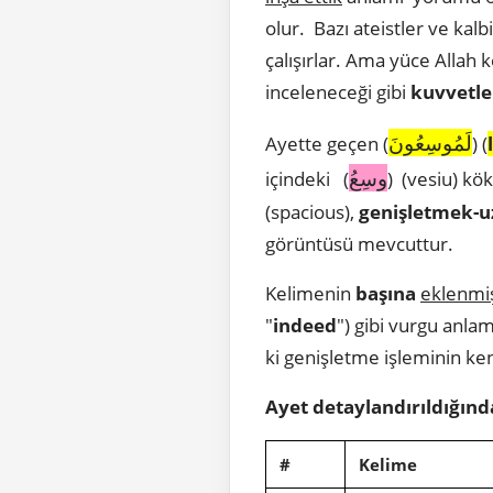
olur. Bazı ateistler ve ka
çalışırlar. Ama yüce Allah 
inceleneceği gibi
kuvvetler
لَمُوسِعُونَ
Ayette geçen (
) (
وسِعُ
içindeki (
) (vesiu) k
(spacious),
genişletmek-
görüntüsü mevcuttur.
Kelimenin
başına
eklenmi
"
indeed
") gibi vurgu anla
ki genişletme işleminin ke
Ayet detaylandırıldığınd
#
Kelime