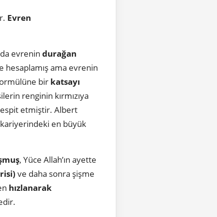
ir.
Evren
ında evrenin
durağan
re hesaplamış ama evrenin
formülüne bir
katsayı
ilerin renginin kırmızıya
tespit etmiştir. Albert
 kariyerindeki en büyük
uşmuş
, Yüce Allah’ın ayette
isi)
ve daha sonra şişme
len
hızlanarak
dir.