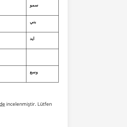
سمو
بني
ايد
وسع
ede
incelenmiştir. Lütfen