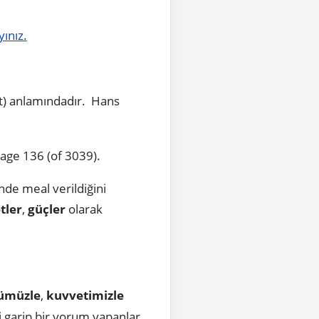
yınız.
ct) anlamındadır. Hans
age 136 (of 3039).
nde meal verildiğini
tler
,
güçler
olarak
ümüzle
,
kuvvetimizle
i garip bir yorum yapanlar