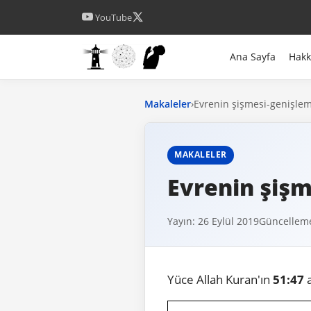
YouTube
Ana Sayfa
Hak
Makaleler
›
Evrenin şişmesi-genişle
MAKALELER
Evrenin şişm
Yayın: 26 Eylül 2019
Güncelleme
Yüce Allah Kuran'ın
51:47
a