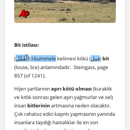
Bit istilası:
الْقُمَّلَ
(
)
l-kummele
kelimesi kökü (
قمل
)
bit
(louse, lice) anlamındadır. Steingass, page
857 (of 1241).
Hijen şartlarının
aşırı kötü olması
(kuraklık
ve kıtlık sonrası gelen aşırı yağmurlar ve sel)
insan
bitlerinin
artmasına neden olacaktır.
Çok rahatsız edici kaşıntı yapmasının yanında
insanlara taşıdığı hastalıklar ile en son