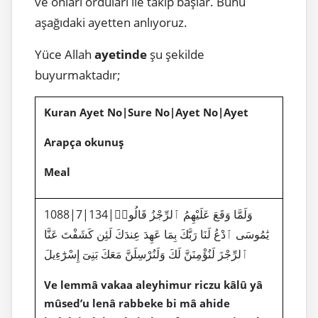
ve onları orduları ile takip başlar. Bunu
aşağıdaki ayetten anlıyoruz.
Yüce Allah
ayetinde
şu şekilde
buyurmaktadır;
Kuran Ayet No|Sure No|Ayet No|Ayet
Arapça okunuş
Meal
1088|7|134|وَلَمَّا وَقَعَ عَلَيْهِمُ ٱلرِّجْزُ قَالُوا۟
يَٰمُوسَى ٱدْعُ لَنَا رَبَّكَ بِمَا عَهِدَ عِندَكَ لَئِن كَشَفْتَ عَنَّا
ٱلرِّجْزَ لَنُؤْمِنَنَّ لَكَ وَلَنُرْسِلَنَّ مَعَكَ بَنِىٓ إِسْرَٰٓءِيلَ
Ve lemmâ vakaa aleyhimur riczu kâlû yâ
mûsed’u lenâ rabbeke bi mâ ahide