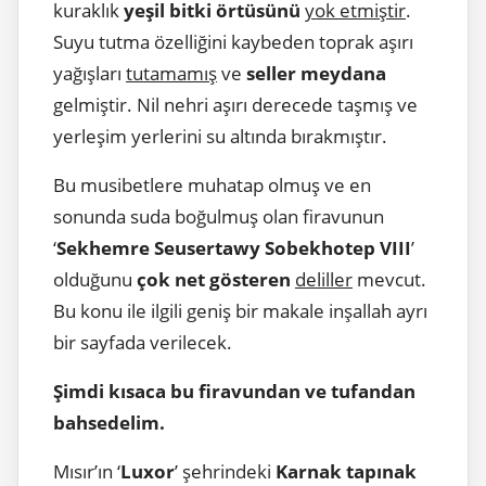
kuraklık
yeşil bitki örtüsünü
yok etmiştir
.
Suyu tutma özelliğini kaybeden toprak aşırı
yağışları
tutamamış
ve
seller meydana
gelmiştir. Nil nehri aşırı derecede taşmış ve
yerleşim yerlerini su altında bırakmıştır.
Bu musibetlere muhatap olmuş ve en
sonunda suda boğulmuş olan firavunun
‘
Sekhemre Seusertawy Sobekhotep VIII
’
olduğunu
çok net gösteren
deliller
mevcut.
Bu konu ile ilgili geniş bir makale inşallah ayrı
bir sayfada verilecek.
Şimdi kısaca bu firavundan ve tufandan
bahsedelim.
Mısır’ın ‘
Luxor
’ şehrindeki
Karnak tapınak