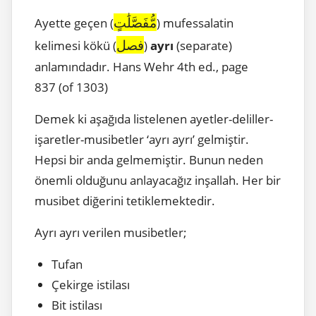
مُّفَصَّلَٰتٍ
Ayette geçen (
) mufessalatin
فصل
kelimesi kökü (
)
ayrı
(separate)
anlamındadır. Hans Wehr 4th ed., page
837 (of 1303)
Demek ki aşağıda listelenen ayetler-deliller-
işaretler-musibetler ‘ayrı ayrı’ gelmiştir.
Hepsi bir anda gelmemiştir. Bunun neden
önemli olduğunu anlayacağız inşallah. Her bir
musibet diğerini tetiklemektedir.
Ayrı ayrı verilen musibetler;
Tufan
Çekirge istilası
Bit istilası