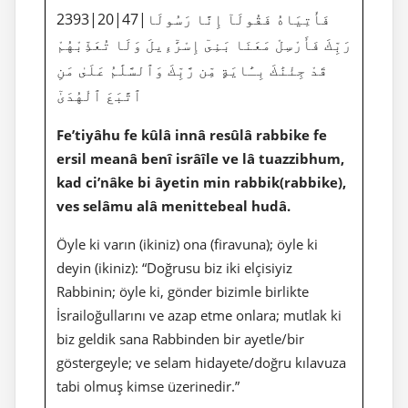
2393|20|47|فَأْتِيَاهُ فَقُولَآ إِنَّا رَسُولَا
رَبِّكَ فَأَرْسِلْ مَعَنَا بَنِىٓ إِسْرَٰٓءِيلَ وَلَا تُعَذِّبْهُمْ
قَدْ جِئْنَٰكَ بِـَٔايَةٍ مِّن رَّبِّكَ وَٱلسَّلَٰمُ عَلَىٰ مَنِ
ٱتَّبَعَ ٱلْهُدَىٰٓ
Fe’tiyâhu fe kûlâ innâ resûlâ rabbike fe
ersil meanâ benî isrâîle ve lâ tuazzibhum,
kad ci’nâke bi âyetin min rabbik(rabbike),
ves selâmu alâ menittebeal hudâ.
Öyle ki varın (ikiniz) ona (firavuna); öyle ki
deyin (ikiniz): “Doğrusu biz iki elçisiyiz
Rabbinin; öyle ki, gönder bizimle birlikte
İsrailoğullarını ve azap etme onlara; mutlak ki
biz geldik sana Rabbinden bir ayetle/bir
göstergeyle; ve selam hidayete/doğru kılavuza
tabi olmuş kimse üzerinedir.”