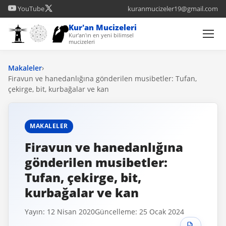
YouTube
kuranmucizeler19@gmail.com
Kur'an Mucizeleri
Kur'an'ın en yeni bilimsel
mucizeleri
Makaleler
›
Firavun ve hanedanlığına gönderilen musibetler: Tufan,
çekirge, bit, kurbağalar ve kan
MAKALELER
Firavun ve hanedanlığına
gönderilen musibetler:
Tufan, çekirge, bit,
kurbağalar ve kan
Yayın: 12 Nisan 2020
Güncelleme: 25 Ocak 2024