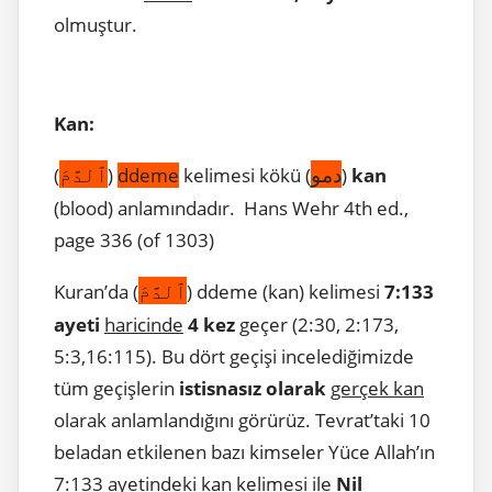
olmuştur.
Kan:
دمو
ٱلدَّمَ
(
)
ddeme
kelimesi kökü (
)
kan
(blood) anlamındadır. Hans Wehr 4th ed.,
page 336 (of 1303)
ٱلدَّمَ
Kuran’da (
) ddeme (kan) kelimesi
7:133
ayeti
haricinde
4 kez
geçer (2:30, 2:173,
5:3,16:115). Bu dört geçişi incelediğimizde
tüm geçişlerin
istisnasız olarak
gerçek kan
olarak anlamlandığını görürüz. Tevrat’taki 10
beladan etkilenen bazı kimseler Yüce Allah’ın
7:133 ayetindeki kan kelimesi ile
Nil