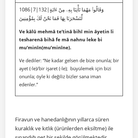
1086|7|132|وَقَالُوا۟ مَهْمَا تَأْتِنَا بِهِۦ مِنْ ءَايَةٍ
لِّتَسْحَرَنَا بِهَا فَمَا نَحْنُ لَكَ بِمُؤْمِنِينَ
Ve kâlû mehmâ te’tinâ bihî min âyetin li
tesharenâ bihâ fe mâ nahnu leke bi
mu’minîn(mu’minîne).
Ve dediler: “Ne kadar gelsen de bize onunla; bir
ayet (-le)/bir işaret (-le); büyülemek için bizi
onunla; öyle ki değiliz bizler sana iman
edenler.”
Firavun ve hanedanlığının yıllarca süren
kuraklık ve kıtlık (ürünlerden eksiltme) ile
sınandığı net bir şekilde görülmektedir.