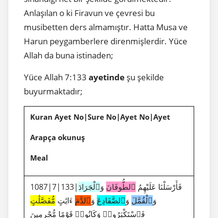
Anlaşılan o ki Firavun ve çevresi bu
musibetten ders almamıştır. Hatta Musa ve
Harun peygamberlere direnmişlerdir. Yüce
Allah da buna istinaden;
Yüce Allah 7:133
ayetinde
şu şekilde
buyurmaktadır;
Kuran Ayet No|Sure No|Ayet No|Ayet
Arapça okunuş
Meal
1087|7|133|فَأَرْسَلْنَا عَلَيْهِمُ
ٱلطُّوفَانَ
وَ
ٱلْجَرَادَ
وَ
ٱلْقُمَّلَ
وَ
ٱلضَّفَادِعَ
وَ
ٱلدَّمَ
ءَايَٰتٍ
مُّفَصَّلَٰتٍ
فَٱسْتَكْبَرُوا۟ وَكَانُوا۟ قَوْمًا مُّجْرِمِينَ