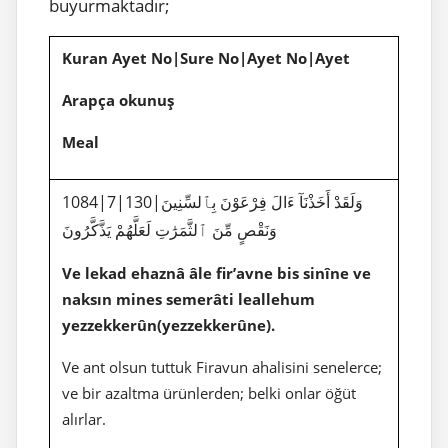
buyurmaktadır;
Kuran Ayet No|Sure No|Ayet No|Ayet
Arapça okunuş
Meal
1084|7|130|وَلَقَدْ أَخَذْنَآ ءَالَ فِرْعَوْنَ بِٱلسِّنِينَ
وَنَقْصٍ مِّنَ ٱلثَّمَرَٰتِ لَعَلَّهُمْ يَذَّكَّرُونَ
Ve lekad ehaznâ âle fir’avne bis sinîne ve
naksın mines semerâti leallehum
yezzekkerûn(yezzekkerûne).
Ve ant olsun tuttuk Firavun ahalisini senelerce;
ve bir azaltma ürünlerden; belki onlar öğüt
alırlar.