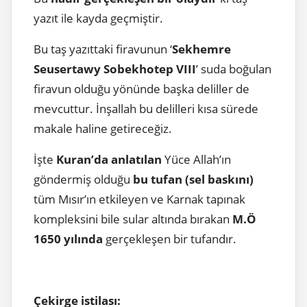
yazıt ile kayda geçmiştir.
Bu taş yazıttaki firavunun ‘
Sekhemre
Seusertawy Sobekhotep VIII
’ suda boğulan
firavun olduğu yönünde başka deliller de
mevcuttur. İnşallah bu delilleri kısa sürede
makale haline getireceğiz.
İşte
Kuran’da anlatılan
Yüce Allah’ın
göndermiş olduğu
bu tufan (sel baskını)
tüm Mısır’ın etkileyen ve Karnak tapınak
kompleksini bile sular altında bırakan
M.Ö
1650 yılında
gerçekleşen bir tufandır.
Çekirge istilası: