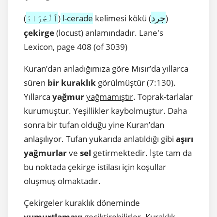
جرد
ٱلْجَرَادَ
(
)
l-cerade
kelimesi kökü (
)
çekirge
(locust) anlamındadır. Lane's
Lexicon, page 408 (of 3039)
Kuran’dan anladığımıza göre Mısır’da yıllarca
süren
bir kuraklık
görülmüştür (7:130).
Yıllarca
yağmur
yağmamıştır
. Toprak-tarlalar
kurumuştur. Yeşillikler kaybolmuştur. Daha
sonra bir tufan olduğu yine Kuran’dan
anlaşılıyor. Tufan yukarıda anlatıldığı gibi
aşırı
yağmurlar
ve
sel
getirmektedir. İşte tam da
bu noktada çekirge istilası için koşullar
oluşmuş olmaktadır.
Çekirgeler kuraklık döneminde
yumurtlamayı
geciktirebilirler
. Kuraklık