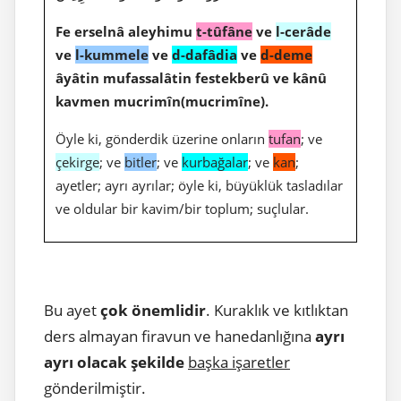
Fe erselnâ aleyhimu
t-tûfâne
ve
l-cerâde
ve
l-kummele
ve
d-dafâdia
ve
d-deme
âyâtin mufassalâtin festekberû ve kânû
kavmen mucrimîn(mucrimîne).
Öyle ki, gönderdik üzerine onların
tufan
; ve
çekirge
; ve
bitler
; ve
kurbağalar
; ve
kan
;
ayetler; ayrı ayrılar; öyle ki, büyüklük tasladılar
ve oldular bir kavim/bir toplum; suçlular.
Bu ayet
çok önemlidir
. Kuraklık ve kıtlıktan
ders almayan firavun ve hanedanlığına
ayrı
ayrı olacak şekilde
başka işaretler
gönderilmiştir.