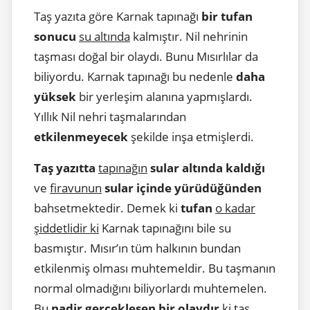
Taş yazıta göre Karnak tapınağı
bir tufan
sonucu
su altında
kalmıştır. Nil nehrinin
taşması doğal bir olaydı. Bunu Mısırlılar da
biliyordu. Karnak tapınağı bu nedenle
daha
yüksek
bir yerleşim alanına yapmışlardı.
Yıllık Nil nehri taşmalarından
etkilenmeyecek
şekilde inşa etmişlerdi.
Taş yazıtta
tapınağın
sular altında kaldığı
ve
firavunun
sular içinde yürüdüğünden
bahsetmektedir. Demek ki
tufan
o kadar
şiddetlidir ki
Karnak tapınağını bile su
basmıştır. Mısır’ın tüm halkının bundan
etkilenmiş olması muhtemeldir. Bu taşmanın
normal olmadığını biliyorlardı muhtemelen.
Bu
nadir gerçekleşen bir olaydır
ki taş