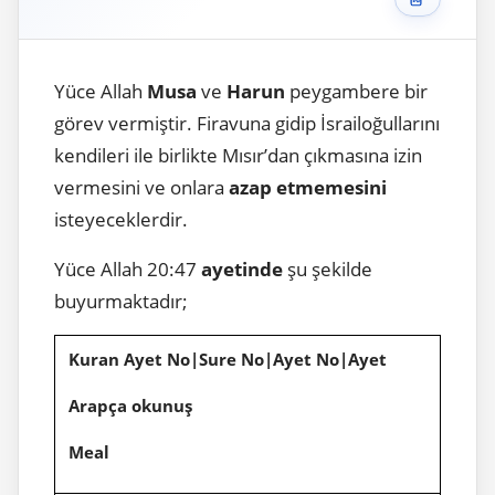
Yüce Allah
Musa
ve
Harun
peygambere bir
görev vermiştir. Firavuna gidip İsrailoğullarını
kendileri ile birlikte Mısır’dan çıkmasına izin
vermesini ve onlara
azap etmemesini
isteyeceklerdir.
Yüce Allah 20:47
ayetinde
şu şekilde
buyurmaktadır;
Kuran Ayet No|Sure No|Ayet No|Ayet
Arapça okunuş
Meal