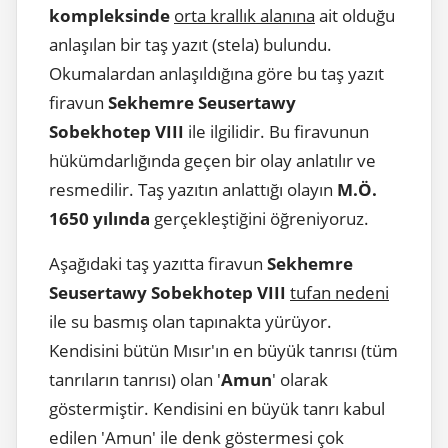
kompleksinde
orta krallık alanına
ait olduğu
anlaşılan bir taş yazıt (stela) bulundu.
Okumalardan anlaşıldığına göre bu taş yazıt
firavun
Sekhemre Seusertawy
Sobekhotep VIII
ile ilgilidir. Bu firavunun
hükümdarlığında geçen bir olay anlatılır ve
resmedilir. Taş yazıtın anlattığı olayın
M.Ö.
1650 yılında
gerçekleştiğini öğreniyoruz.
Aşağıdaki taş yazıtta firavun
Sekhemre
Seusertawy Sobekhotep VIII
tufan nedeni
ile su basmış olan tapınakta yürüyor.
Kendisini bütün Mısır'ın en büyük tanrısı (tüm
tanrıların tanrısı) olan '
Amun
' olarak
göstermiştir. Kendisini en büyük tanrı kabul
edilen 'Amun' ile denk göstermesi çok