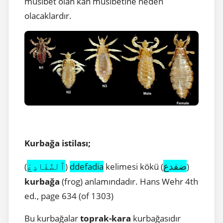
musibet olan kan musibetine neden
olacaklardır.
Kurbağa istilası;
ضفدع
ٱلضَّفَادِعَ
(
)
ddefadia
kelimesi kökü (
)
kurbağa
(frog) anlamındadır. Hans Wehr 4th
ed., page 634 (of 1303)
Bu kurbağalar
toprak-kara
kurbağasıdır