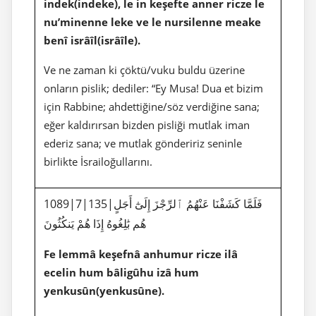
indek(indeke), le in keşefte anner ricze le
nu’minenne leke ve le nursilenne meake
benî isrâîl(isrâîle).
Ve ne zaman ki çöktü/vuku buldu üzerine
onların pislik; dediler: “Ey Musa! Dua et bizim
için Rabbine; ahdettiğine/söz verdiğine sana;
eğer kaldırırsan bizden pisliği mutlak iman
ederiz sana; ve mutlak göndeririz seninle
birlikte İsrailoğullarını.
1089|7|135|فَلَمَّا كَشَفْنَا عَنْهُمُ ٱلرِّجْزَ إِلَىٰٓ أَجَلٍ
هُم بَٰلِغُوهُ إِذَا هُمْ يَنكُثُونَ
Fe lemmâ keşefnâ anhumur ricze ilâ
ecelin hum bâligûhu izâ hum
yenkusûn(yenkusûne).