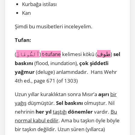
Kurbağa istilası
Kan
Şimdi bu musibetleri inceleyelim.
Tufan:
طوف
ٱلطُّوفَانَ
(
)
t-tufane
kelimesi kökü (
)
sel
baskını
(flood, inundation),
çok şiddetli
yağmur
(deluge) anlamındadır. Hans Wehr
4th ed., page 671 (of 1303)
Uzun yıllar kuraklıktan sonra Mısır’a
aşırı
bir
yağış
düşmüştür.
Sel baskını
olmuştur. Nil
nehrinin
her yıl
taştığı
dönemler
vardır.
Bu
normal kabul edilir
. Ama bu taşkın öyle böyle
bir taşkın değildir. Uzun süren (yıllarca)