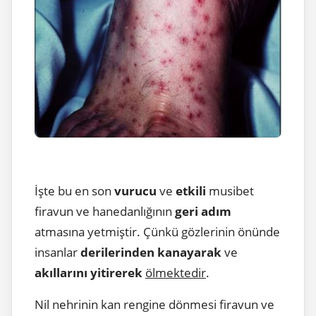
İşte bu en son
vurucu
ve
etkili
musibet
firavun ve hanedanlığının
geri adım
atmasına yetmiştir. Çünkü gözlerinin önünde
insanlar
derilerinden kanayarak
ve
akıllarını yitirerek
ölmektedir
.
Nil nehrinin kan rengine dönmesi firavun ve