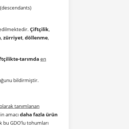
(descendants)
edilmektedir.
Çiftçilik
,
n
,
zürriyet
,
döllenme
,
ftçilikte-tarımda
en
ğunu bildirmiştir.
olarak tanımlanan
nin amacı
daha fazla ürün
k bu GDO’lu tohumları