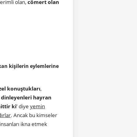
erimli olan,
cömert olan
an kişilerin eylemlerine
zel konuştukları
,
,
dinleyenleri hayran
ittir ki
’ diye
yemin
ırlar
. Ancak bu kimseler
insanları ikna etmek