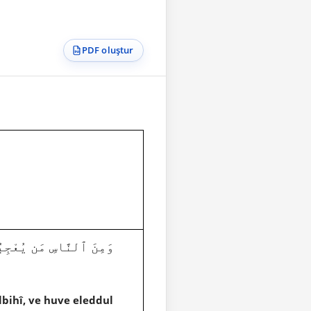
PDF oluştur
lbihî, ve huve eleddul