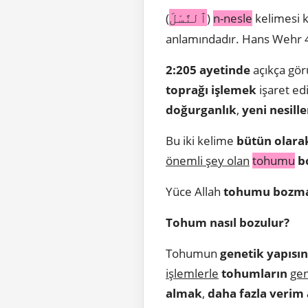
ٱلنَّسْلَ
(
)
n-nesle
kelimesi k
anlamındadır. Hans Wehr 4
2:205 ayetinde
açıkça görü
toprağı işlemek
işaret ed
doğurganlık
,
yeni nesille
Bu iki kelime
bütün olar
önemli şey olan
tohumu
b
Yüce Allah
tohumu bozm
Tohum nasıl bozulur?
Tohumun
genetik yapısın
işlemlerle
tohumların
gen
almak
,
daha fazla verim 