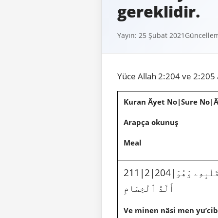
gereklidir.
Yayın: 25 Şubat 2021
Güncellem
Yüce Allah 2:204 ve 2:205 
Kuran Âyet No|Sure No|
Arapça okunuş
Meal
211|2|204|وَمِنَ ٱلنَّاسِ مَن يُعْجِبُكَ قَوْلُهُۥ فِى ٱلْحَيَوٰةِ ٱلدُّنْيَا وَيُشْهِدُ ٱللَّهَ عَلَىٰ مَا فِى قَلْبِهِۦ وَهُوَ
أَلَدُّ ٱلْخِصَامِ
Ve minen nâsi men yu’cibu