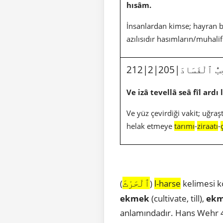
hısâm.
İnsanlardan kimse; hayran bı
azılısıdır hasımların/muhalif
بُّ ٱلْفَسَادَ
Ve izâ tevellâ seâ fîl ardı
Ve yüz çevirdiği vakit; uğra
helak etmeye
tarımı
-
ziraatı
-
ٱلْحَرْثَ
(
)
l-harse
kelimesi k
ekmek
(cultivate, till),
ek
anlamındadır. Hans Wehr 4