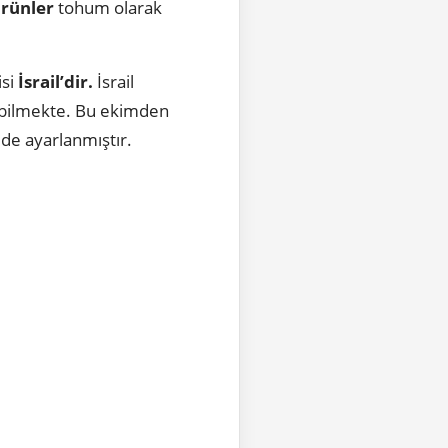
ürünler
tohum olarak
isi
İsrail’dir.
İsrail
bilmekte. Bu ekimden
lde ayarlanmıştır.