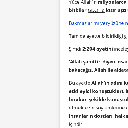
Yüce Allah’ın
milyonlarca 
bitkiler
GDO ile
kısırlaşt
Bakmazlar mı yeryüzüne ne 
Tam da ayette bildirildiği gi
Şimdi
2:204 ayetini
incele
'Allah şahittir' diyen in
bakacağız. Allah ile alda
Bu ayette
Allah’ın adını 
etkileyici konuştukları
,
i
bırakan şekilde konuştu
etmekte
ve söylemlerine de
insanların dostları
,
halkı
içindir.