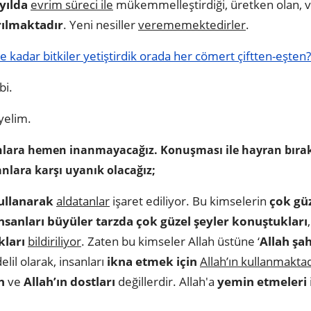
yılda
evrim süreci ile
mükemmelleştirdiği, üretken olan, v
ırılmaktadır
. Yeni nesiller
verememektedirler
.
kadar bitkiler yetiştirdik orada her cömert çiftten-eşten?
bi.
yelim.
sanlara hemen inanmayacağız. Konuşması ile hayran bırak
tanlara karşı uyanık olacağız;
kullanarak
aldatanlar
işaret ediliyor. Bu kimselerin
çok gü
nsanları büyüler tarzda çok güzel şeyler konuştukları
kları
bildiriliyor
. Zaten bu kimseler Allah üstüne ‘
Allah şah
lil olarak, insanları
ikna etmek için
Allah’ın kullanmaktad
n
ve
Allah’ın dostları
değillerdir. Allah'a
yemin etmeleri