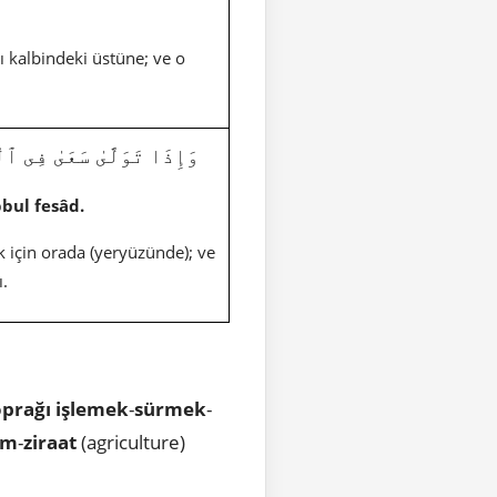
ı kalbindeki üstüne; ve o
وَإِذَا تَوَلَّىٰ سَعَىٰ فِى ٱلْأَرْ
bbul fesâd.
k için orada (yeryüzünde); ve
.
oprağı işlemek
-
sürmek
-
ım
-
ziraat
(agriculture)