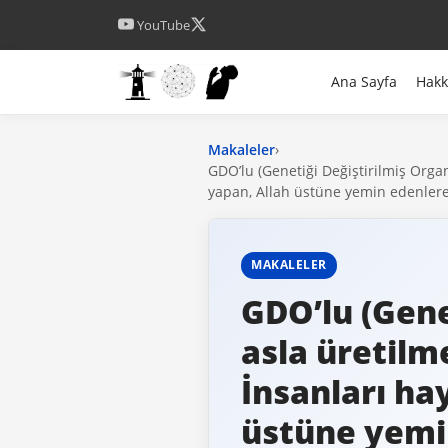
YouTube
Ana Sayfa
Hak
Makaleler
›
GDO’lu (Genetiği Değiştirilmiş Org
yapan, Allah üstüne yemin edenle
MAKALELER
GDO’lu (Gene
asla üretilm
İnsanları ha
üstüne yem