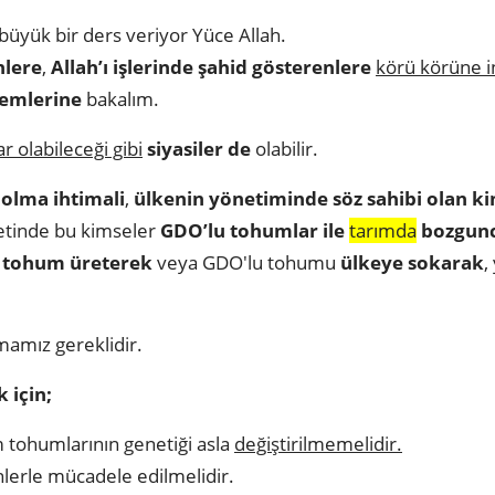
 büyük bir ders veriyor Yüce Allah.
nlere
,
Allah’ı işlerinde şahid gösterenlere
körü körüne 
lemlerine
bakalım.
r olabileceği gibi
siyasiler de
olabilir.
r olma ihtimali
,
ülkenin yönetiminde söz sahibi olan k
etinde bu kimseler
GDO’lu tohumlar ile
tarımda
bozgun
u
tohum üreterek
veya GDO'lu tohumu
ülkeye sokarak
,
mamız gereklidir.
için;
 tohumlarının genetiği asla
değiştirilmemelidir.
lerle mücadele edilmelidir.