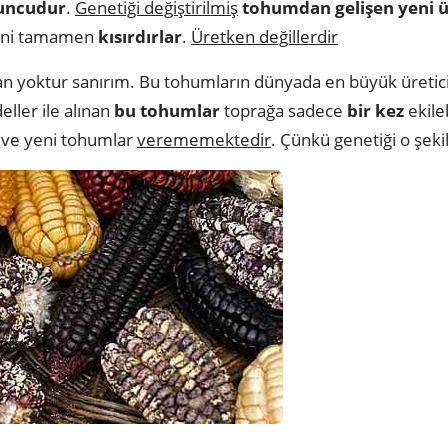
uncudur
.
Genetiği değiştirilmiş
tohumdan gelişen yeni 
ani tamamen
kısırdırlar
.
Üretken değillerdir
 yoktur sanırım. Bu tohumların dünyada en büyük üretic
ller ile alınan
bu tohumlar
toprağa sadece
bir kez
ekile
ve yeni tohumlar
verememektedir
. Çünkü genetiği o şeki