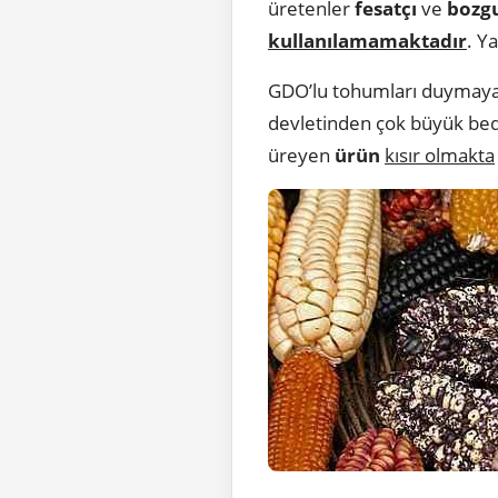
üretenler
fesatçı
ve
bozg
kullanılamamaktadır
. Y
GDO’lu tohumları duymayan
devletinden çok büyük bede
üreyen
ürün
kısır olmakta