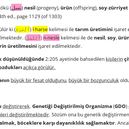
نسل
ökü (
)
nesil
(progeny),
ürün
(offspring),
soy
-
zürriyet
th ed., page 1129 (of 1303)
lür ki (
ٱلْحَرْثَ
)
l-harse
kelimesi ile
tarım üretimini
işaret 
ilmektedir. (
ٱلنَّسْلَ
)
n-nesle
kelimesi ile de
nesil
,
soy
,
ürü
rin üretilmesini
işaret edilmektedir.
ak düşünüldüğünde
2:205 ayetinde bahsedilen
kişilerin
çi
ozdukları
açıkça görülür.
anın
büyük bir fesat olduğunu
,
büyük bir bozgunculuk
oldu
ı
değiştirerek
.
Genetiği Değiştirilmiş Organizma
(
GDO
)
leri değiştirilmektedir
. Sözüm ona bu genetik değiştirme
almak, böceklere karşı dayanıklılık sağlamaktır
. Anca