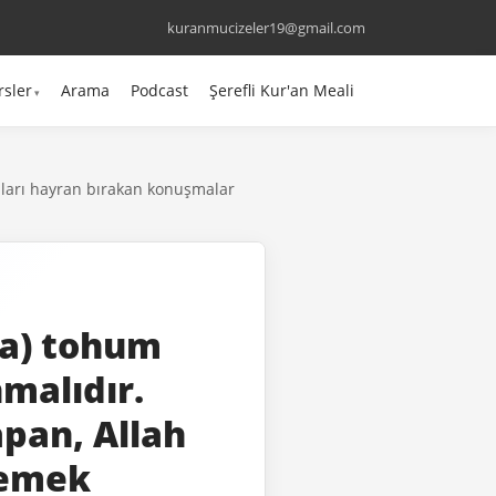
kuranmucizeler19@gmail.com
rsler
Arama
Podcast
Şerefli Kur'an Meali
nları hayran bırakan konuşmalar
ma) tohum
malıdır.
pan, Allah
memek