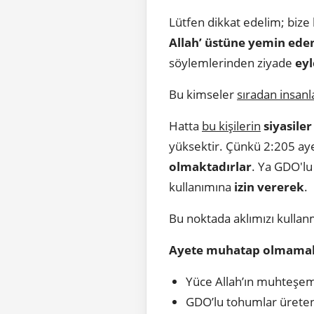
Lütfen dikkat edelim; bize
Allah’ üstüne yemin ede
söylemlerinden ziyade
ey
Bu kimseler
sıradan insanla
Hatta
bu kişilerin
siyasile
yüksektir. Çünkü 2:205 ay
olmaktadırlar
. Ya GDO'l
kullanımına
izin vererek
.
Bu noktada aklımızı kullan
Ayete muhatap olmamak 
Yüce Allah’ın muhteşem
GDO’lu tohumlar üreten