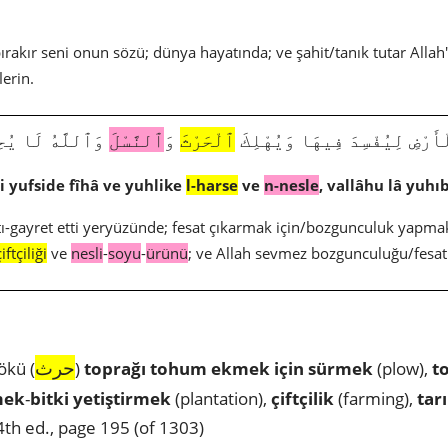
rakır seni onun sözü; dünya hayatında; ve şahit/tanık tutar Allah'
lerin.
212|2|205|ضِ لِيُفْسِدَ فِيهَا وَيُهْلِكَ
ٱلْحَرْثَ
وَ
ٱلنَّسْلَ
وَٱللَّهُ لَا يُحِ
 li yufside fîhâ ve yuhlike
l-harse
ve
n-nesle
, vallâhu lâ yuhı
ştı-gayret etti yeryüzünde; fesat çıkarmak için/bozgunculuk yapma
çiftçiliği
ve
nesli
-
soyu
-
ürünü
; ve Allah sevmez bozgunculuğu/fesatı
حرث
ökü (
)
toprağı tohum ekmek için sürmek
(plow),
t
mek
-
bitki yetiştirmek
(plantation),
çiftçilik
(farming),
tar
th ed., page 195 (of 1303)