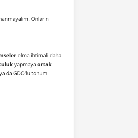
inanmayalım
. Onların
imseler
olma ihtimali daha
culuk
yapmaya
ortak
 ya da GDO'lu tohum