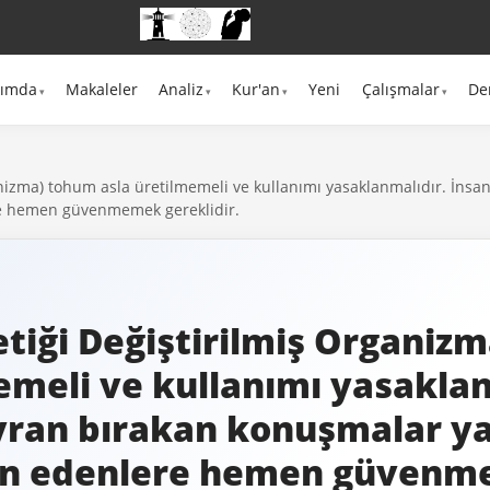
kımda
Makaleler
Analiz
Kur'an
Yeni
Çalışmalar
De
anizma) tohum asla üretilmemeli ve kullanımı yasaklanmalıdır. İnsa
re hemen güvenmemek gereklidir.
tiği Değiştirilmiş Organiz
emeli ve kullanımı yasaklan
yran bırakan konuşmalar ya
in edenlere hemen güven