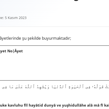
e: 5 Kasım 2023
âyetlerinde şu şekilde buyurmaktadır;
Âyet No|Âyet
ke kavluhu fîl hayâtid dunyâ ve yuşhidullâhe alâ mâ fî ka