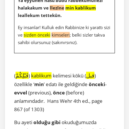
Yâ eyyuhen nâsu’budû rabbekumullezî
halakakum ve
llezîne
min kablikum
leallekum tettekûn.
Ey insanlar! Kulluk edin Rabbinize ki yarattı sizi
ve
sizden önceki
kimseleri
; belki sizler takva
sahibi olursunuz (sakınırsınız).
قبل
قَبْلِكُمْ
(
)
kablikum
kelimesi kökü (
)
özellikle ‘
min
’ edatı ile geldiğinde
önceki
-
evvel
(previous),
önce
(before)
anlamındadır. Hans Wehr 4th ed., page
867 (of 1303)
Bu ayeti
olduğu gibi
okuduğumuzda