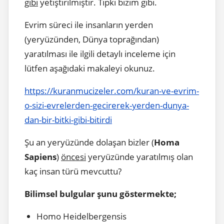
gibi
yetiştirilmiştir. Tıpkı bizim gibi.
Evrim süreci ile insanların yerden
(yeryüzünden, Dünya toprağından)
yaratılması ile ilgili detaylı inceleme için
lütfen aşağıdaki makaleyi okunuz.
https://kuranmucizeler.com/kuran-ve-evrim-
o-sizi-evrelerden-gecirerek-yerden-dunya-
dan-bir-bitki-gibi-bitirdi
Şu an yeryüzünde dolaşan bizler (
Homa
Sapiens
)
öncesi
yeryüzünde yaratılmış olan
kaç insan türü mevcuttu?
Bilimsel bulgular şunu göstermekte;
Homo Heidelbergensis