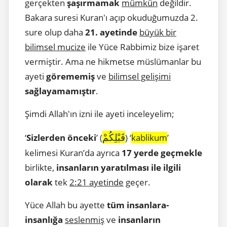
gerçekten
şaşırmamak
mümkün
değildir.
Bakara suresi Kuran'ı açıp okuduğumuzda 2.
sure olup daha
21. ayetinde
büyük bir
bilimsel mucize
ile Yüce Rabbimiz bize işaret
vermiştir. Ama ne hikmetse müslümanlar bu
ayeti
görememiş
ve
bilimsel gelişimi
sağlayamamıştır
.
Şimdi Allah'ın izni ile ayeti inceleyelim;
قَبْلِكُمْ
‘
Sizlerden önceki
’ (
) ‘
kablikum
’
kelimesi Kuran’da ayrıca
17 yerde geçmekle
birlikte,
insanların yaratılması ile ilgili
olarak
tek
2:21 ayetinde
geçer.
Yüce Allah bu ayette
tüm insanlara-
insanlığa
seslenmiş
ve
insanların