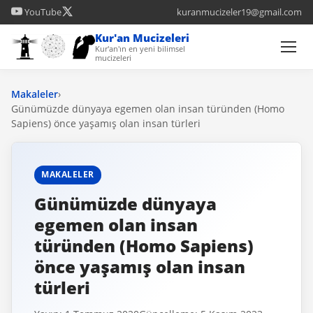
YouTube
kuranmucizeler19@gmail.com
Kur'an Mucizeleri
Kur'an'ın en yeni bilimsel
mucizeleri
Makaleler
›
Günümüzde dünyaya egemen olan insan türünden (Homo
Sapiens) önce yaşamış olan insan türleri
MAKALELER
Günümüzde dünyaya
egemen olan insan
türünden (Homo Sapiens)
önce yaşamış olan insan
türleri