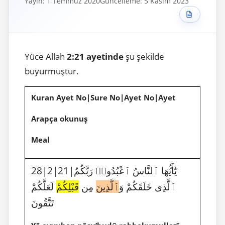
Yayın: 1 Temmuz 2020
Güncelleme: 5 Kasım 2023
Yüce Allah
2:21 ayetinde
şu şekilde
buyurmuştur.
Kuran Ayet No|Sure No|Ayet No|Ayet
Arapça okunuş
Meal
28|2|21|يَٰٓأَيُّهَا ٱلنَّاسُ ٱعْبُدُوا۟ رَبَّكُمُ
ٱلَّذِى خَلَقَكُمْ وَ
ٱلَّذِينَ
مِن
قَبْلِكُمْ
لَعَلَّكُمْ
تَتَّقُونَ