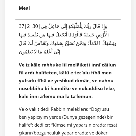
Meal
37|2|30|وَإِذْ قَالَ رَبُّكَ لِلْمَلَٰٓئِكَةِ إِنِّى جَاعِلٌ فِى
ٱلْأَرْضِ خَلِيفَةً قَالُوٓا۟ أَتَجْعَلُ فِيهَا مَن يُفْسِدُ فِيهَا
وَيَسْفِكُ ٱلدِّمَآءَ وَنَحْنُ نُسَبِّحُ بِحَمْدِكَ وَنُقَدِّسُ لَكَ قَالَ
إِنِّىٓ أَعْلَمُ مَا لَا تَعْلَمُونَ
Ve iz kâle rabbuke lil melâiketi innî câilun
fîl ardı halîfeten, kâlû e tec’alu fîhâ men
yufsidu fîhâ ve yesfikud dimâe, ve nahnu
nusebbihu bi hamdike ve nukaddisu leke,
kâle innî a’lemu mâ lâ tâ’lemûn.
Ve o vakit dedi Rabbin meleklere: “Doğrusu
ben yapıcıyım yerde (Dünya gezegeninde) bir
halife”; dediler: “Kimse mi yaparsın orada; fesat
çıkarır/bozgunculuk yapar orada; ve döker