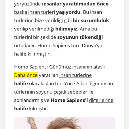
yeryüzünde
insanlar yaratılmadan önce
başka insan türleri
yaşıyordu
. Bu insan
türlerine bize verildiği gibi
bir sorumluluk
verilip verilmediği
bilimeyiz
. Ama bu
türlerini bir şekilde
soyunun tükendiği
ortadadır. Homo Sapiens türü Dünya’ya
halife kılınmıştır.
Homo Sapiens; Günümüz insanının atası;
Daha önce
yaratılan
insan türlerine
halife
olacak olan tür. Yüce Allah diğer insan
türlerinin soyunu çeşitli sebepler ile
sonlandırmış ve
Homa Sapiens'i
diğerlerine
halife
kılmıştır.