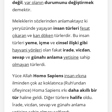
değil
,
var olanın
durumunu değiştirmek
demektir.
Meleklerin sözlerinden anlamaktayız ki
yeryüzünde yaşayan
insan türleri
fesat
çıkaran
ve
kan döken
türlerdir. Bu insan
türleri
yeme
,
içme
ve
cinsel ilişki gibi
hayvani yönleri
olan fakat
irade
,
vicdan
,
sevap
ve
günahı anlama
yetisine
sahip
olmayan
türlerdi.
Yüce Allah
Homo Sapiens
insan ırkına
ilminden çok az koklatınca (Ruh’undan
üfleyince) Homa Sapiens ırkı
daha akıllı bir
tür
haline geldi. Diğer türlere
halife
oldu.
İrade, vicdan, sevap ve günahı anlama
yetisine sahip olması sağlandı.