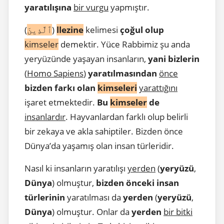
yaratılışına
bir vurgu
yapmıştır.
(
ٱلَّذِينَ
)
llezine
kelimesi
çoğul olup
kimseler
demektir. Yüce Rabbimiz şu anda
yeryüzünde yaşayan insanların,
yani bizlerin
(
Homo Sapiens
)
yaratılmasından
önce
bizden farkı olan
kimseleri
yarattığını
işaret etmektedir.
Bu
kimseler
de
insanlardır
. Hayvanlardan farklı olup belirli
bir zekaya ve akla sahiptiler. Bizden önce
Dünya’da yaşamış olan insan türleridir.
Nasıl ki insanların yaratılışı
yerden
(
yeryüzü
,
Dünya
) olmuştur,
bizden önceki insan
türlerinin
yaratılması da
yerden
(
yeryüzü
,
Dünya
) olmuştur. Onlar da
yerden
bir bitki