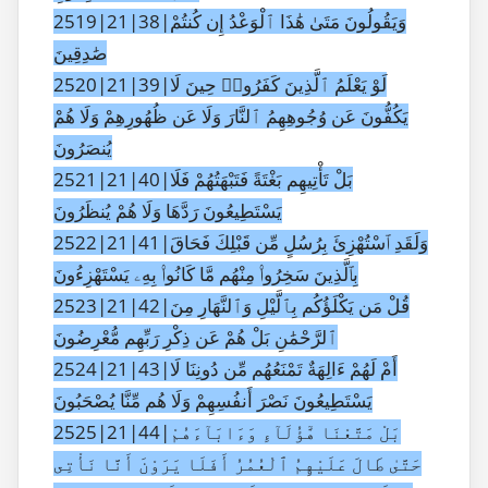
2519|21|38|وَيَقُولُونَ مَتَىٰ هَٰذَا ٱلْوَعْدُ إِن كُنتُمْ
صَٰدِقِينَ
2520|21|39|لَوْ يَعْلَمُ ٱلَّذِينَ كَفَرُوا۟ حِينَ لَا
يَكُفُّونَ عَن وُجُوهِهِمُ ٱلنَّارَ وَلَا عَن ظُهُورِهِمْ وَلَا هُمْ
يُنصَرُونَ
2521|21|40|بَلْ تَأْتِيهِم بَغْتَةً فَتَبْهَتُهُمْ فَلَا
يَسْتَطِيعُونَ رَدَّهَا وَلَا هُمْ يُنظَرُونَ
2522|21|41|وَلَقَدِ ٱسْتُهْزِئَ بِرُسُلٍ مِّن قَبْلِكَ فَحَاقَ
بِٱلَّذِينَ سَخِرُوا۟ مِنْهُم مَّا كَانُوا۟ بِهِۦ يَسْتَهْزِءُونَ
2523|21|42|قُلْ مَن يَكْلَؤُكُم بِٱلَّيْلِ وَٱلنَّهَارِ مِنَ
ٱلرَّحْمَٰنِ بَلْ هُمْ عَن ذِكْرِ رَبِّهِم مُّعْرِضُونَ
2524|21|43|أَمْ لَهُمْ ءَالِهَةٌ تَمْنَعُهُم مِّن دُونِنَا لَا
يَسْتَطِيعُونَ نَصْرَ أَنفُسِهِمْ وَلَا هُم مِّنَّا يُصْحَبُونَ
2525|21|44|بَلْ مَتَّعْنَا هَٰٓؤُلَآءِ وَءَابَآءَهُمْ
حَتَّىٰ طَالَ عَلَيْهِمُ ٱلْعُمُرُ أَفَلَا يَرَوْنَ أَنَّا نَأْتِى