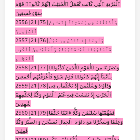
ٱلْقَرْيَةِ ٱلَّتِى كَانَت تَّعْمَلُ ٱلْخَبَٰٓئِثَ إِنَّهُمْ كَانُوا۟ قَوْمَ
سَوْءٍ فَٰسِقِينَ
2556|21|75|وَأَدْخَلْنَٰهُ فِى رَحْمَتِنَآ إِنَّهُۥ مِنَ
ٱلصَّٰلِحِينَ
2557|21|76|وَنُوحًا إِذْ نَادَىٰ مِن قَبْلُ
فَٱسْتَجَبْنَا لَهُۥ فَنَجَّيْنَٰهُ وَأَهْلَهُۥ مِنَ ٱلْكَرْبِ
ٱلْعَظِيمِ
2558|21|77|وَنَصَرْنَٰهُ مِنَ ٱلْقَوْمِ ٱلَّذِينَ كَذَّبُوا۟
بِـَٔايَٰتِنَآ إِنَّهُمْ كَانُوا۟ قَوْمَ سَوْءٍ فَأَغْرَقْنَٰهُمْ أَجْمَعِينَ
2559|21|78|وَدَاوُۥدَ وَسُلَيْمَٰنَ إِذْ يَحْكُمَانِ فِى
ٱلْحَرْثِ إِذْ نَفَشَتْ فِيهِ غَنَمُ ٱلْقَوْمِ وَكُنَّا لِحُكْمِهِمْ
شَٰهِدِينَ
2560|21|79|فَفَهَّمْنَٰهَا سُلَيْمَٰنَ وَكُلًّا ءَاتَيْنَا حُكْمًا
وَعِلْمًا وَسَخَّرْنَا مَعَ دَاوُۥدَ ٱلْجِبَالَ يُسَبِّحْنَ وَٱلطَّيْرَ وَكُنَّا
فَٰعِلِينَ
2561|21|80|وَعَلَّمْنَٰهُ صَنْعَةَ لَبُوسٍ لَّكُمْ لِتُحْصِنَكُم