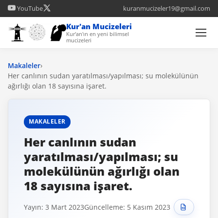
YouTube
kuranmucizeler19@gmail.com
Kur'an Mucizeleri
Kur'an'ın en yeni bilimsel
mucizeleri
Makaleler
›
Her canlının sudan yaratılması/yapılması; su molekülünün
ağırlığı olan 18 sayısına işaret.
MAKALELER
Her canlının sudan
yaratılması/yapılması; su
molekülünün ağırlığı olan
18 sayısına işaret.
Yayın: 3 Mart 2023
Güncelleme: 5 Kasım 2023