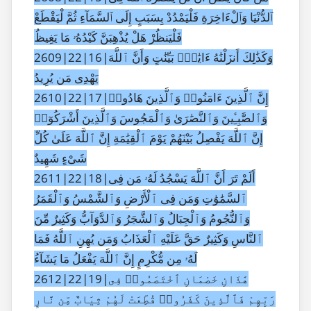
ٱلدُّنْيَا وَٱلْءَاخِرَةِ فَلْيَمْدُدْ بِسَبَبٍ إِلَى ٱلسَّمَآءِ ثُمَّ لْيَقْطَعْ
فَلْيَنظُرْ هَلْ يُذْهِبَنَّ كَيْدُهُۥ مَا يَغِيظُ
2609|22|16|وَكَذَٰلِكَ أَنزَلْنَٰهُ ءَايَٰتٍۭ بَيِّنَٰتٍ وَأَنَّ ٱللَّهَ
يَهْدِى مَن يُرِيدُ
2610|22|17|إِنَّ ٱلَّذِينَ ءَامَنُوا۟ وَٱلَّذِينَ هَادُوا۟
وَٱلصَّٰبِـِٔينَ وَٱلنَّصَٰرَىٰ وَٱلْمَجُوسَ وَٱلَّذِينَ أَشْرَكُوٓا۟
إِنَّ ٱللَّهَ يَفْصِلُ بَيْنَهُمْ يَوْمَ ٱلْقِيَٰمَةِ إِنَّ ٱللَّهَ عَلَىٰ كُلِّ
شَىْءٍ شَهِيدٌ
2611|22|18|أَلَمْ تَرَ أَنَّ ٱللَّهَ يَسْجُدُ لَهُۥ مَن فِى
ٱلسَّمَٰوَٰتِ وَمَن فِى ٱلْأَرْضِ وَٱلشَّمْسُ وَٱلْقَمَرُ
وَٱلنُّجُومُ وَٱلْجِبَالُ وَٱلشَّجَرُ وَٱلدَّوَآبُّ وَكَثِيرٌ مِّنَ
ٱلنَّاسِ وَكَثِيرٌ حَقَّ عَلَيْهِ ٱلْعَذَابُ وَمَن يُهِنِ ٱللَّهُ فَمَا
لَهُۥ مِن مُّكْرِمٍ إِنَّ ٱللَّهَ يَفْعَلُ مَا يَشَآءُ
2612|22|19|هَٰذَانِ خَصْمَانِ ٱخْتَصَمُوا۟ فِى
رَبِّهِمْ فَٱلَّذِينَ كَفَرُوا۟ قُطِّعَتْ لَهُمْ ثِيَابٌ مِّن نَّارٍ