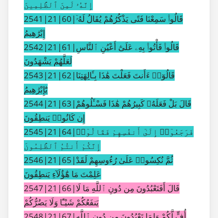
إِنَّهُۥ لَمِنَ ٱلظَّٰلِمِينَ
2541|21|60|قَالُوا۟ سَمِعْنَا فَتًى يَذْكُرُهُمْ يُقَالُ لَهُۥٓ
إِبْرَٰهِيمُ
2542|21|61|قَالُوا۟ فَأْتُوا۟ بِهِۦ عَلَىٰٓ أَعْيُنِ ٱلنَّاسِ
لَعَلَّهُمْ يَشْهَدُونَ
2543|21|62|قَالُوٓا۟ ءَأَنتَ فَعَلْتَ هَٰذَا بِـَٔالِهَتِنَا
يَٰٓإِبْرَٰهِيمُ
2544|21|63|قَالَ بَلْ فَعَلَهُۥ كَبِيرُهُمْ هَٰذَا فَسْـَٔلُوهُمْ
إِن كَانُوا۟ يَنطِقُونَ
2545|21|64|فَرَجَعُوٓا۟ إِلَىٰٓ أَنفُسِهِمْ فَقَالُوٓا۟
إِنَّكُمْ أَنتُمُ ٱلظَّٰلِمُونَ
2546|21|65|ثُمَّ نُكِسُوا۟ عَلَىٰ رُءُوسِهِمْ لَقَدْ
عَلِمْتَ مَا هَٰٓؤُلَآءِ يَنطِقُونَ
2547|21|66|قَالَ أَفَتَعْبُدُونَ مِن دُونِ ٱللَّهِ مَا لَا
يَنفَعُكُمْ شَيْـًٔا وَلَا يَضُرُّكُمْ
2548|21|67|أُفٍّ لَّكُمْ وَلِمَا تَعْبُدُونَ مِن دُونِ ٱللَّهِ