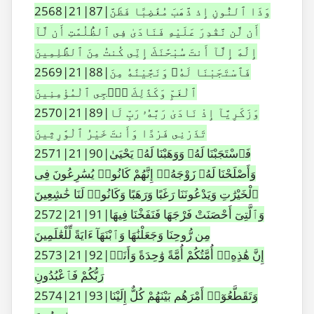
2568|21|87|وَذَا ٱلنُّونِ إِذ ذَّهَبَ مُغَٰضِبًا فَظَنَّ
أَن لَّن نَّقْدِرَ عَلَيْهِ فَنَادَىٰ فِى ٱلظُّلُمَٰتِ أَن لَّآ
إِلَٰهَ إِلَّآ أَنتَ سُبْحَٰنَكَ إِنِّى كُنتُ مِنَ ٱلظَّٰلِمِينَ
2569|21|88|فَٱسْتَجَبْنَا لَهُۥ وَنَجَّيْنَٰهُ مِنَ
ٱلْغَمِّ وَكَذَٰلِكَ نُۨجِى ٱلْمُؤْمِنِينَ
2570|21|89|وَزَكَرِيَّآ إِذْ نَادَىٰ رَبَّهُۥ رَبِّ لَا
تَذَرْنِى فَرْدًا وَأَنتَ خَيْرُ ٱلْوَٰرِثِينَ
2571|21|90|فَٱسْتَجَبْنَا لَهُۥ وَوَهَبْنَا لَهُۥ يَحْيَىٰ
وَأَصْلَحْنَا لَهُۥ زَوْجَهُۥٓ إِنَّهُمْ كَانُوا۟ يُسَٰرِعُونَ فِى
ٱلْخَيْرَٰتِ وَيَدْعُونَنَا رَغَبًا وَرَهَبًا وَكَانُوا۟ لَنَا خَٰشِعِينَ
2572|21|91|وَٱلَّتِىٓ أَحْصَنَتْ فَرْجَهَا فَنَفَخْنَا فِيهَا
مِن رُّوحِنَا وَجَعَلْنَٰهَا وَٱبْنَهَآ ءَايَةً لِّلْعَٰلَمِينَ
2573|21|92|إِنَّ هَٰذِهِۦٓ أُمَّتُكُمْ أُمَّةً وَٰحِدَةً وَأَنَا۠
رَبُّكُمْ فَٱعْبُدُونِ
2574|21|93|وَتَقَطَّعُوٓا۟ أَمْرَهُم بَيْنَهُمْ كُلٌّ إِلَيْنَا