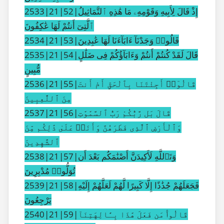
2533|21|52|إِذْ قَالَ لِأَبِيهِ وَقَوْمِهِۦ مَا هَٰذِهِ ٱلتَّمَاثِيلُ
ٱلَّتِىٓ أَنتُمْ لَهَا عَٰكِفُونَ
2534|21|53|قَالُوا۟ وَجَدْنَآ ءَابَآءَنَا لَهَا عَٰبِدِينَ
2535|21|54|قَالَ لَقَدْ كُنتُمْ أَنتُمْ وَءَابَآؤُكُمْ فِى ضَلَٰلٍ
مُّبِينٍ
2536|21|55|قَالُوٓا۟ أَجِئْتَنَا بِٱلْحَقِّ أَمْ أَنتَ
مِنَ ٱللَّٰعِبِينَ
2537|21|56|قَالَ بَل رَّبُّكُمْ رَبُّ ٱلسَّمَٰوَٰتِ
وَٱلْأَرْضِ ٱلَّذِى فَطَرَهُنَّ وَأَنَا۠ عَلَىٰ ذَٰلِكُم مِّنَ
ٱلشَّٰهِدِينَ
2538|21|57|وَتَٱللَّهِ لَأَكِيدَنَّ أَصْنَٰمَكُم بَعْدَ أَن
تُوَلُّوا۟ مُدْبِرِينَ
2539|21|58|فَجَعَلَهُمْ جُذَٰذًا إِلَّا كَبِيرًا لَّهُمْ لَعَلَّهُمْ إِلَيْهِ
يَرْجِعُونَ
2540|21|59|قَالُوا۟ مَن فَعَلَ هَٰذَا بِـَٔالِهَتِنَآ