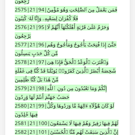
رَٰجِعُونَ
2575|21|94|فَمَن يَعْمَلْ مِنَ ٱلصَّٰلِحَٰتِ وَهُوَ مُؤْمِنٌ
فَلَا كُفْرَانَ لِسَعْيِهِۦ وَإِنَّا لَهُۥ كَٰتِبُونَ
2576|21|95|وَحَرَٰمٌ عَلَىٰ قَرْيَةٍ أَهْلَكْنَٰهَآ أَنَّهُمْ لَا
يَرْجِعُونَ
2577|21|96|حَتَّىٰٓ إِذَا فُتِحَتْ يَأْجُوجُ وَمَأْجُوجُ وَهُم
مِّن كُلِّ حَدَبٍ يَنسِلُونَ
2578|21|97|وَٱقْتَرَبَ ٱلْوَعْدُ ٱلْحَقُّ فَإِذَا هِىَ
شَٰخِصَةٌ أَبْصَٰرُ ٱلَّذِينَ كَفَرُوا۟ يَٰوَيْلَنَا قَدْ كُنَّا فِى غَفْلَةٍ
مِّنْ هَٰذَا بَلْ كُنَّا ظَٰلِمِينَ
2579|21|98|إِنَّكُمْ وَمَا تَعْبُدُونَ مِن دُونِ ٱللَّهِ
حَصَبُ جَهَنَّمَ أَنتُمْ لَهَا وَٰرِدُونَ
2580|21|99|لَوْ كَانَ هَٰٓؤُلَآءِ ءَالِهَةً مَّا وَرَدُوهَا وَكُلٌّ
فِيهَا خَٰلِدُونَ
2581|21|100|لَهُمْ فِيهَا زَفِيرٌ وَهُمْ فِيهَا لَا يَسْمَعُونَ
2582|21|101|إِنَّ ٱلَّذِينَ سَبَقَتْ لَهُم مِّنَّا ٱلْحُسْنَىٰٓ