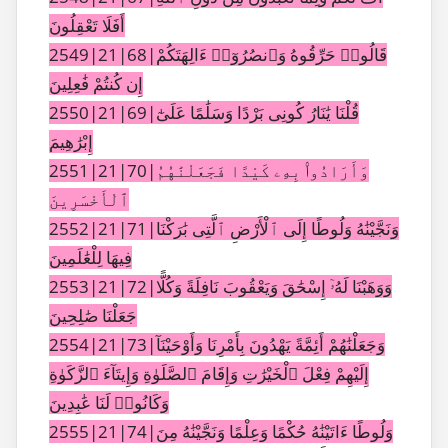
أَفَلَا تَعْقِلُونَ
2549|21|68|قَالُوا۟ حَرِّقُوهُ وَٱنصُرُوٓا۟ ءَالِهَتَكُمْ
إِن كُنتُمْ فَٰعِلِينَ
2550|21|69|قُلْنَا يَٰنَارُ كُونِى بَرْدًا وَسَلَٰمًا عَلَىٰٓ
إِبْرَٰهِيمَ
2551|21|70|وَأَرَادُوا۟ بِهِۦ كَيْدًا فَجَعَلْنَٰهُمُ
ٱلْأَخْسَرِينَ
2552|21|71|وَنَجَّيْنَٰهُ وَلُوطًا إِلَى ٱلْأَرْضِ ٱلَّتِى بَٰرَكْنَا
فِيهَا لِلْعَٰلَمِينَ
2553|21|72|وَوَهَبْنَا لَهُۥٓ إِسْحَٰقَ وَيَعْقُوبَ نَافِلَةً وَكُلًّا
جَعَلْنَا صَٰلِحِينَ
2554|21|73|وَجَعَلْنَٰهُمْ أَئِمَّةً يَهْدُونَ بِأَمْرِنَا وَأَوْحَيْنَآ
إِلَيْهِمْ فِعْلَ ٱلْخَيْرَٰتِ وَإِقَامَ ٱلصَّلَوٰةِ وَإِيتَآءَ ٱلزَّكَوٰةِ
وَكَانُوا۟ لَنَا عَٰبِدِينَ
2555|21|74|وَلُوطًا ءَاتَيْنَٰهُ حُكْمًا وَعِلْمًا وَنَجَّيْنَٰهُ مِنَ