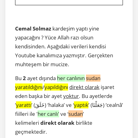
Cemal Solmaz
kardeşim yaptı yine
yapacağını ? Yüce Allah razı olsun
kendisinden. Aşağıdaki verileri kendisi
Youtube kanalımıza yazmıştır. Gerçekten
muhteşem bir mucize.
Bu
2
ayet dışında
her canlının
sudan
yaratıldığını
/
yapıldığını
direkt olarak
işaret
eden başka bir ayet
yoktur
. Bu ayetlerde
’ (جَعَلْنَا) ‘cealnâ’
yaptık
’ (خَلَقَ) ‘halaka’ ve ‘
yarattı
’
fiilleri ile '
her canlı'
ve ‘
sudan
’
kelimeleri
direkt olarak
birlikte
geçmektedir.