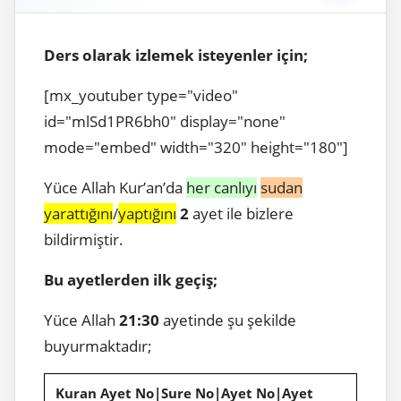
Ders olarak izlemek isteyenler için;
[mx_youtuber type="video"
id="mlSd1PR6bh0" display="none"
mode="embed" width="320" height="180"]
Yüce Allah Kur’an’da
her canlıyı
sudan
yarattığını
/
yaptığını
2
ayet ile bizlere
bildirmiştir.
Bu ayetlerden ilk geçiş;
Yüce Allah
21:30
ayetinde şu şekilde
buyurmaktadır;
Kuran Ayet No|Sure No|Ayet No|Ayet