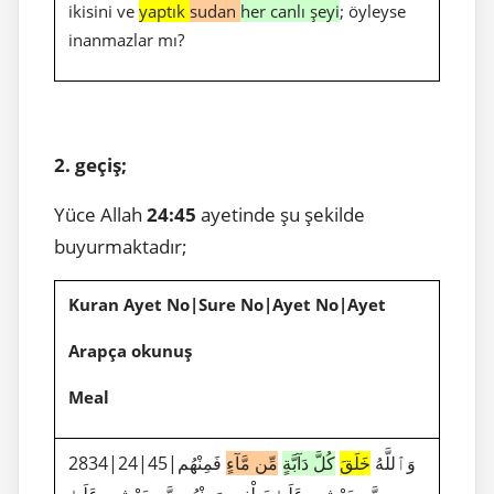
ikisini ve
yaptık
sudan
her canlı şeyi
; öyleyse
inanmazlar mı?
2. geçiş;
Yüce Allah
24:45
ayetinde şu şekilde
buyurmaktadır;
Kuran Ayet No|Sure No|Ayet No|Ayet
Arapça okunuş
Meal
2834|24|45|وَٱللَّهُ
خَلَقَ
كُلَّ دَآبَّةٍ
مِّن مَّآءٍ
فَمِنْهُم
مَّن يَمْشِى عَلَىٰ بَطْنِهِۦ وَمِنْهُم مَّن يَمْشِى عَلَىٰ