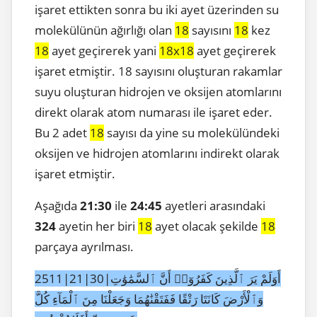
işaret ettikten sonra bu iki ayet üzerinden su
molekülünün ağırlığı olan
18
sayısını
18
kez
18
ayet geçirerek yani
18x18
ayet geçirerek
işaret etmiştir. 18 sayısını oluşturan rakamlar
suyu oluşturan hidrojen ve oksijen atomlarını
direkt olarak atom numarası ile işaret eder.
Bu 2 adet
18
sayısı da yine su molekülündeki
oksijen ve hidrojen atomlarını indirekt olarak
işaret etmiştir.
Aşağıda
21:30
ile
24:45
ayetleri arasındaki
324
ayetin her biri
18
ayet olacak şekilde
18
parçaya ayrılması.
2511|21|30|أَوَلَمْ يَرَ ٱلَّذِينَ كَفَرُوٓا۟ أَنَّ ٱلسَّمَٰوَٰتِ
وَٱلْأَرْضَ كَانَتَا رَتْقًا فَفَتَقْنَٰهُمَا وَجَعَلْنَا مِنَ ٱلْمَآءِ كُلَّ