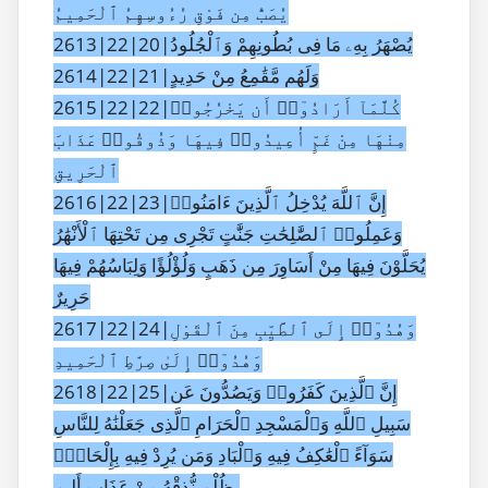
يُصَبُّ مِن فَوْقِ رُءُوسِهِمُ ٱلْحَمِيمُ
2613|22|20|يُصْهَرُ بِهِۦ مَا فِى بُطُونِهِمْ وَٱلْجُلُودُ
2614|22|21|وَلَهُم مَّقَٰمِعُ مِنْ حَدِيدٍ
2615|22|22|كُلَّمَآ أَرَادُوٓا۟ أَن يَخْرُجُوا۟
مِنْهَا مِنْ غَمٍّ أُعِيدُوا۟ فِيهَا وَذُوقُوا۟ عَذَابَ
ٱلْحَرِيقِ
2616|22|23|إِنَّ ٱللَّهَ يُدْخِلُ ٱلَّذِينَ ءَامَنُوا۟
وَعَمِلُوا۟ ٱلصَّٰلِحَٰتِ جَنَّٰتٍ تَجْرِى مِن تَحْتِهَا ٱلْأَنْهَٰرُ
يُحَلَّوْنَ فِيهَا مِنْ أَسَاوِرَ مِن ذَهَبٍ وَلُؤْلُؤًا وَلِبَاسُهُمْ فِيهَا
حَرِيرٌ
2617|22|24|وَهُدُوٓا۟ إِلَى ٱلطَّيِّبِ مِنَ ٱلْقَوْلِ
وَهُدُوٓا۟ إِلَىٰ صِرَٰطِ ٱلْحَمِيدِ
2618|22|25|إِنَّ ٱلَّذِينَ كَفَرُوا۟ وَيَصُدُّونَ عَن
سَبِيلِ ٱللَّهِ وَٱلْمَسْجِدِ ٱلْحَرَامِ ٱلَّذِى جَعَلْنَٰهُ لِلنَّاسِ
سَوَآءً ٱلْعَٰكِفُ فِيهِ وَٱلْبَادِ وَمَن يُرِدْ فِيهِ بِإِلْحَادٍۭ
بِظُلْمٍ نُّذِقْهُ مِنْ عَذَابٍ أَلِيمٍ