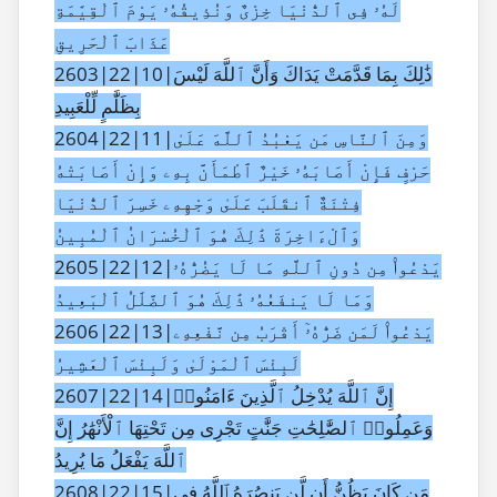
لَهُۥ فِى ٱلدُّنْيَا خِزْىٌ وَنُذِيقُهُۥ يَوْمَ ٱلْقِيَٰمَةِ
عَذَابَ ٱلْحَرِيقِ
2603|22|10|ذَٰلِكَ بِمَا قَدَّمَتْ يَدَاكَ وَأَنَّ ٱللَّهَ لَيْسَ
بِظَلَّٰمٍ لِّلْعَبِيدِ
2604|22|11|وَمِنَ ٱلنَّاسِ مَن يَعْبُدُ ٱللَّهَ عَلَىٰ
حَرْفٍ فَإِنْ أَصَابَهُۥ خَيْرٌ ٱطْمَأَنَّ بِهِۦ وَإِنْ أَصَابَتْهُ
فِتْنَةٌ ٱنقَلَبَ عَلَىٰ وَجْهِهِۦ خَسِرَ ٱلدُّنْيَا
وَٱلْءَاخِرَةَ ذَٰلِكَ هُوَ ٱلْخُسْرَانُ ٱلْمُبِينُ
2605|22|12|يَدْعُوا۟ مِن دُونِ ٱللَّهِ مَا لَا يَضُرُّهُۥ
وَمَا لَا يَنفَعُهُۥ ذَٰلِكَ هُوَ ٱلضَّلَٰلُ ٱلْبَعِيدُ
2606|22|13|يَدْعُوا۟ لَمَن ضَرُّهُۥٓ أَقْرَبُ مِن نَّفْعِهِۦ
لَبِئْسَ ٱلْمَوْلَىٰ وَلَبِئْسَ ٱلْعَشِيرُ
2607|22|14|إِنَّ ٱللَّهَ يُدْخِلُ ٱلَّذِينَ ءَامَنُوا۟
وَعَمِلُوا۟ ٱلصَّٰلِحَٰتِ جَنَّٰتٍ تَجْرِى مِن تَحْتِهَا ٱلْأَنْهَٰرُ إِنَّ
ٱللَّهَ يَفْعَلُ مَا يُرِيدُ
2608|22|15|مَن كَانَ يَظُنُّ أَن لَّن يَنصُرَهُ ٱللَّهُ فِى