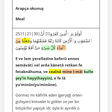
Arapça okunuş
Meal
2511|21|30|أَوَلَمْ يَرَ ٱلَّذِينَ كَفَرُوٓا۟ أَنَّ
ٱلسَّمَٰوَٰتِ وَٱلْأَرْضَ كَانَتَا رَتْقًا فَفَتَقْنَٰهُمَا وَ
جَعَلْنَا
مِنَ
ٱلْمَآءِ
كُلَّ شَىْءٍ
حَىٍّ أَفَلَا يُؤْمِنُونَ
E ve lem yerellezîne keferû ennes
semâvâti vel arda kânetâ retkan fe
fetaknâhuma, ve
cealnâ
mine l-mâi
kulle
şey’in hayy(hayyin)
, e fe lâ
yu’minûn(yu’minûne).
Görmez mi kâfirlik eden (gerçeği örten-
gizleyen) kimseler ki gökler ve yer bir
bitişik/bir yapışık idi; öyle ki ayırdık o