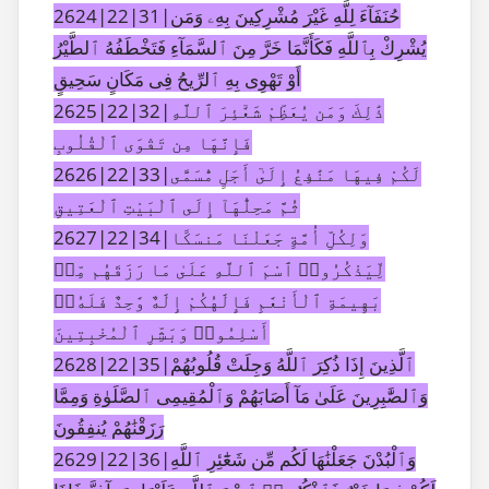
2624|22|31|حُنَفَآءَ لِلَّهِ غَيْرَ مُشْرِكِينَ بِهِۦ وَمَن
يُشْرِكْ بِٱللَّهِ فَكَأَنَّمَا خَرَّ مِنَ ٱلسَّمَآءِ فَتَخْطَفُهُ ٱلطَّيْرُ
أَوْ تَهْوِى بِهِ ٱلرِّيحُ فِى مَكَانٍ سَحِيقٍ
2625|22|32|ذَٰلِكَ وَمَن يُعَظِّمْ شَعَٰٓئِرَ ٱللَّهِ
فَإِنَّهَا مِن تَقْوَى ٱلْقُلُوبِ
2626|22|33|لَكُمْ فِيهَا مَنَٰفِعُ إِلَىٰٓ أَجَلٍ مُّسَمًّى
ثُمَّ مَحِلُّهَآ إِلَى ٱلْبَيْتِ ٱلْعَتِيقِ
2627|22|34|وَلِكُلِّ أُمَّةٍ جَعَلْنَا مَنسَكًا
لِّيَذْكُرُوا۟ ٱسْمَ ٱللَّهِ عَلَىٰ مَا رَزَقَهُم مِّنۢ
بَهِيمَةِ ٱلْأَنْعَٰمِ فَإِلَٰهُكُمْ إِلَٰهٌ وَٰحِدٌ فَلَهُۥٓ
أَسْلِمُوا۟ وَبَشِّرِ ٱلْمُخْبِتِينَ
2628|22|35|ٱلَّذِينَ إِذَا ذُكِرَ ٱللَّهُ وَجِلَتْ قُلُوبُهُمْ
وَٱلصَّٰبِرِينَ عَلَىٰ مَآ أَصَابَهُمْ وَٱلْمُقِيمِى ٱلصَّلَوٰةِ وَمِمَّا
رَزَقْنَٰهُمْ يُنفِقُونَ
2629|22|36|وَٱلْبُدْنَ جَعَلْنَٰهَا لَكُم مِّن شَعَٰٓئِرِ ٱللَّهِ