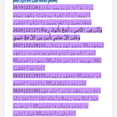
2619|22|26|وَإِذْ بَوَّأْنَا لِإِبْرَٰهِيمَ مَكَانَ
ٱلْبَيْتِ أَن لَّا تُشْرِكْ بِى شَيْـًٔا وَطَهِّرْ بَيْتِىَ
لِلطَّآئِفِينَ وَٱلْقَآئِمِينَ وَٱلرُّكَّعِ ٱلسُّجُودِ
2620|22|27|وَأَذِّن فِى ٱلنَّاسِ بِٱلْحَجِّ يَأْتُوكَ رِجَالًا
وَعَلَىٰ كُلِّ ضَامِرٍ يَأْتِينَ مِن كُلِّ فَجٍّ عَمِيقٍ
2621|22|28|لِّيَشْهَدُوا۟ مَنَٰفِعَ لَهُمْ وَيَذْكُرُوا۟
ٱسْمَ ٱللَّهِ فِىٓ أَيَّامٍ مَّعْلُومَٰتٍ عَلَىٰ مَا رَزَقَهُم
مِّنۢ بَهِيمَةِ ٱلْأَنْعَٰمِ فَكُلُوا۟ مِنْهَا وَأَطْعِمُوا۟
ٱلْبَآئِسَ ٱلْفَقِيرَ
2622|22|29|ثُمَّ لْيَقْضُوا۟ تَفَثَهُمْ وَلْيُوفُوا۟
نُذُورَهُمْ وَلْيَطَّوَّفُوا۟ بِٱلْبَيْتِ ٱلْعَتِيقِ
2623|22|30|ذَٰلِكَ وَمَن يُعَظِّمْ حُرُمَٰتِ ٱللَّهِ فَهُوَ
خَيْرٌ لَّهُۥ عِندَ رَبِّهِۦ وَأُحِلَّتْ لَكُمُ ٱلْأَنْعَٰمُ إِلَّا
مَا يُتْلَىٰ عَلَيْكُمْ فَٱجْتَنِبُوا۟ ٱلرِّجْسَ مِنَ
ٱلْأَوْثَٰنِ وَٱجْتَنِبُوا۟ قَوْلَ ٱلزُّورِ