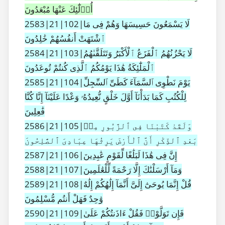
أُو۟لَٰٓئِكَ عَنْهَا مُبْعَدُونَ
2583|21|102|لَا يَسْمَعُونَ حَسِيسَهَا وَهُمْ فِى مَا
ٱشْتَهَتْ أَنفُسُهُمْ خَٰلِدُونَ
2584|21|103|لَا يَحْزُنُهُمُ ٱلْفَزَعُ ٱلْأَكْبَرُ وَتَتَلَقَّىٰهُمُ
ٱلْمَلَٰٓئِكَةُ هَٰذَا يَوْمُكُمُ ٱلَّذِى كُنتُمْ تُوعَدُونَ
2585|21|104|يَوْمَ نَطْوِى ٱلسَّمَآءَ كَطَىِّ ٱلسِّجِلِّ
لِلْكُتُبِ كَمَا بَدَأْنَآ أَوَّلَ خَلْقٍ نُّعِيدُهُۥ وَعْدًا عَلَيْنَآ إِنَّا كُنَّا
فَٰعِلِينَ
2586|21|105|وَلَقَدْ كَتَبْنَا فِى ٱلزَّبُورِ مِنۢ
بَعْدِ ٱلذِّكْرِ أَنَّ ٱلْأَرْضَ يَرِثُهَا عِبَادِىَ ٱلصَّٰلِحُونَ
2587|21|106|إِنَّ فِى هَٰذَا لَبَلَٰغًا لِّقَوْمٍ عَٰبِدِينَ
2588|21|107|وَمَآ أَرْسَلْنَٰكَ إِلَّا رَحْمَةً لِّلْعَٰلَمِينَ
2589|21|108|قُلْ إِنَّمَا يُوحَىٰٓ إِلَىَّ أَنَّمَآ إِلَٰهُكُمْ إِلَٰهٌ
وَٰحِدٌ فَهَلْ أَنتُم مُّسْلِمُونَ
2590|21|109|فَإِن تَوَلَّوْا۟ فَقُلْ ءَاذَنتُكُمْ عَلَىٰ