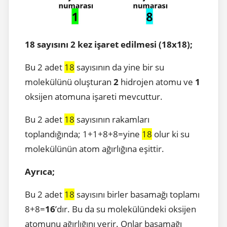
18 sayısını 2 kez işaret edilmesi (18x18);
Bu 2 adet
18
sayısının da yine bir su
molekülünü oluşturan
2
hidrojen atomu ve
1
oksijen atomuna işareti mevcuttur.
Bu 2 adet
18
sayısının rakamları
toplandığında; 1+1+8+8=yine
18
olur ki su
molekülünün atom ağırlığına eşittir.
Ayrıca;
Bu 2 adet
18
sayısını birler basamağı toplamı
8+8=
16
’dır. Bu da su molekülündeki oksijen
atomunu ağırlığını verir. Onlar basamağı