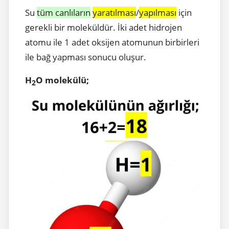
Su
tüm canlıların
yaratılması
/
yapılması
için
gerekli bir moleküldür. İki adet hidrojen
atomu ile 1 adet oksijen atomunun birbirleri
ile bağ yapması sonucu oluşur.
H
O molekülü;
2