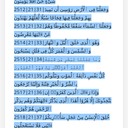
شَىْءٍ حَىٍّ أَفَلَا يُؤْمِنُونَ
2512|21|31|وَجَعَلْنَا فِى ٱلْأَرْضِ رَوَٰسِىَ أَن تَمِيدَ
بِهِمْ وَجَعَلْنَا فِيهَا فِجَاجًا سُبُلًا لَّعَلَّهُمْ يَهْتَدُونَ
2513|21|32|وَجَعَلْنَا ٱلسَّمَآءَ سَقْفًا مَّحْفُوظًا وَهُمْ
عَنْ ءَايَٰتِهَا مُعْرِضُونَ
2514|21|33|وَهُوَ ٱلَّذِى خَلَقَ ٱلَّيْلَ وَٱلنَّهَارَ
وَٱلشَّمْسَ وَٱلْقَمَرَ كُلٌّ فِى فَلَكٍ يَسْبَحُونَ
2515|21|34|وَمَا جَعَلْنَا لِبَشَرٍ مِّن قَبْلِكَ
ٱلْخُلْدَ أَفَإِي۟ن مِّتَّ فَهُمُ ٱلْخَٰلِدُونَ
2516|21|35|كُلُّ نَفْسٍ ذَآئِقَةُ ٱلْمَوْتِ وَنَبْلُوكُم
بِٱلشَّرِّ وَٱلْخَيْرِ فِتْنَةً وَإِلَيْنَا تُرْجَعُونَ
2517|21|36|وَإِذَا رَءَاكَ ٱلَّذِينَ كَفَرُوٓا۟ إِن
يَتَّخِذُونَكَ إِلَّا هُزُوًا أَهَٰذَا ٱلَّذِى يَذْكُرُ ءَالِهَتَكُمْ وَهُم بِذِكْرِ
ٱلرَّحْمَٰنِ هُمْ كَٰفِرُونَ
2518|21|37|خُلِقَ ٱلْإِنسَٰنُ مِنْ عَجَلٍ سَأُو۟رِيكُمْ
ءَايَٰتِى فَلَا تَسْتَعْجِلُونِ