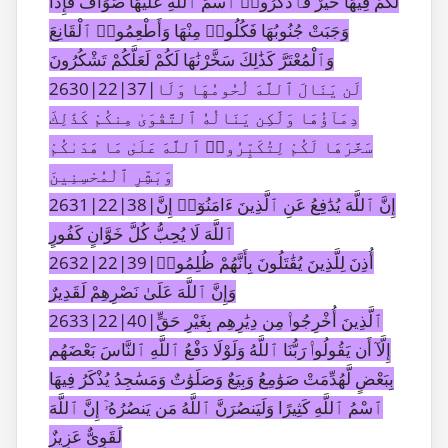
لَكُمْ فِيهَا خَيْرٌ فَٱذْكُرُوا۟ ٱسْمَ ٱللَّهِ عَلَيْهَا صَوَآفَّ فَإِذَا
وَجَبَتْ جُنُوبُهَا فَكُلُوا۟ مِنْهَا وَأَطْعِمُوا۟ ٱلْقَانِعَ
وَٱلْمُعْتَرَّ كَذَٰلِكَ سَخَّرْنَٰهَا لَكُمْ لَعَلَّكُمْ تَشْكُرُونَ
2630|22|37|لَن يَنَالَ ٱللَّهَ لُحُومُهَا وَلَا
دِمَآؤُهَا وَلَٰكِن يَنَالُهُ ٱلتَّقْوَىٰ مِنكُمْ كَذَٰلِكَ
سَخَّرَهَا لَكُمْ لِتُكَبِّرُوا۟ ٱللَّهَ عَلَىٰ مَا هَدَىٰكُمْ
وَبَشِّرِ ٱلْمُحْسِنِينَ
2631|22|38|إِنَّ ٱللَّهَ يُدَٰفِعُ عَنِ ٱلَّذِينَ ءَامَنُوٓا۟ إِنَّ
ٱللَّهَ لَا يُحِبُّ كُلَّ خَوَّانٍ كَفُورٍ
2632|22|39|أُذِنَ لِلَّذِينَ يُقَٰتَلُونَ بِأَنَّهُمْ ظُلِمُوا۟
وَإِنَّ ٱللَّهَ عَلَىٰ نَصْرِهِمْ لَقَدِيرٌ
2633|22|40|ٱلَّذِينَ أُخْرِجُوا۟ مِن دِيَٰرِهِم بِغَيْرِ حَقٍّ
إِلَّآ أَن يَقُولُوا۟ رَبُّنَا ٱللَّهُ وَلَوْلَا دَفْعُ ٱللَّهِ ٱلنَّاسَ بَعْضَهُم
بِبَعْضٍ لَّهُدِّمَتْ صَوَٰمِعُ وَبِيَعٌ وَصَلَوَٰتٌ وَمَسَٰجِدُ يُذْكَرُ فِيهَا
ٱسْمُ ٱللَّهِ كَثِيرًا وَلَيَنصُرَنَّ ٱللَّهُ مَن يَنصُرُهُۥٓ إِنَّ ٱللَّهَ
لَقَوِىٌّ عَزِيزٌ