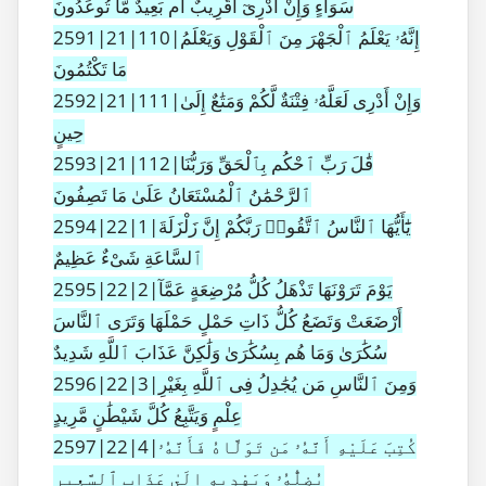
سَوَآءٍ وَإِنْ أَدْرِىٓ أَقَرِيبٌ أَم بَعِيدٌ مَّا تُوعَدُونَ
2591|21|110|إِنَّهُۥ يَعْلَمُ ٱلْجَهْرَ مِنَ ٱلْقَوْلِ وَيَعْلَمُ
مَا تَكْتُمُونَ
2592|21|111|وَإِنْ أَدْرِى لَعَلَّهُۥ فِتْنَةٌ لَّكُمْ وَمَتَٰعٌ إِلَىٰ
حِينٍ
2593|21|112|قَٰلَ رَبِّ ٱحْكُم بِٱلْحَقِّ وَرَبُّنَا
ٱلرَّحْمَٰنُ ٱلْمُسْتَعَانُ عَلَىٰ مَا تَصِفُونَ
2594|22|1|يَٰٓأَيُّهَا ٱلنَّاسُ ٱتَّقُوا۟ رَبَّكُمْ إِنَّ زَلْزَلَةَ
ٱلسَّاعَةِ شَىْءٌ عَظِيمٌ
2595|22|2|يَوْمَ تَرَوْنَهَا تَذْهَلُ كُلُّ مُرْضِعَةٍ عَمَّآ
أَرْضَعَتْ وَتَضَعُ كُلُّ ذَاتِ حَمْلٍ حَمْلَهَا وَتَرَى ٱلنَّاسَ
سُكَٰرَىٰ وَمَا هُم بِسُكَٰرَىٰ وَلَٰكِنَّ عَذَابَ ٱللَّهِ شَدِيدٌ
2596|22|3|وَمِنَ ٱلنَّاسِ مَن يُجَٰدِلُ فِى ٱللَّهِ بِغَيْرِ
عِلْمٍ وَيَتَّبِعُ كُلَّ شَيْطَٰنٍ مَّرِيدٍ
2597|22|4|كُتِبَ عَلَيْهِ أَنَّهُۥ مَن تَوَلَّاهُ فَأَنَّهُۥ
يُضِلُّهُۥ وَيَهْدِيهِ إِلَىٰ عَذَابِ ٱلسَّعِيرِ