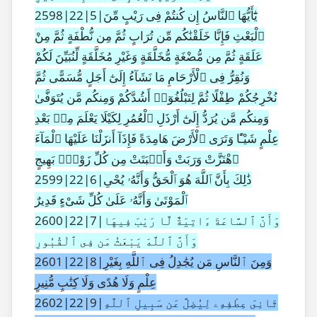
2598|22|5|يَٰٓأَيُّهَا ٱلنَّاسُ إِن كُنتُمْ فِى رَيْبٍ مِّنَ
ٱلْبَعْثِ فَإِنَّا خَلَقْنَٰكُم مِّن تُرَابٍ ثُمَّ مِن نُّطْفَةٍ ثُمَّ مِنْ
عَلَقَةٍ ثُمَّ مِن مُّضْغَةٍ مُّخَلَّقَةٍ وَغَيْرِ مُخَلَّقَةٍ لِّنُبَيِّنَ لَكُمْ
وَنُقِرُّ فِى ٱلْأَرْحَامِ مَا نَشَآءُ إِلَىٰٓ أَجَلٍ مُّسَمًّى ثُمَّ
نُخْرِجُكُمْ طِفْلًا ثُمَّ لِتَبْلُغُوٓا۟ أَشُدَّكُمْ وَمِنكُم مَّن يُتَوَفَّىٰ
وَمِنكُم مَّن يُرَدُّ إِلَىٰٓ أَرْذَلِ ٱلْعُمُرِ لِكَيْلَا يَعْلَمَ مِنۢ بَعْدِ
عِلْمٍ شَيْـًٔا وَتَرَى ٱلْأَرْضَ هَامِدَةً فَإِذَآ أَنزَلْنَا عَلَيْهَا ٱلْمَآءَ
ٱهْتَزَّتْ وَرَبَتْ وَأَنۢبَتَتْ مِن كُلِّ زَوْجٍۭ بَهِيجٍ
2599|22|6|ذَٰلِكَ بِأَنَّ ٱللَّهَ هُوَ ٱلْحَقُّ وَأَنَّهُۥ يُحْىِ
ٱلْمَوْتَىٰ وَأَنَّهُۥ عَلَىٰ كُلِّ شَىْءٍ قَدِيرٌ
2600|22|7|وَأَنَّ ٱلسَّاعَةَ ءَاتِيَةٌ لَّا رَيْبَ فِيهَا
وَأَنَّ ٱللَّهَ يَبْعَثُ مَن فِى ٱلْقُبُورِ
2601|22|8|وَمِنَ ٱلنَّاسِ مَن يُجَٰدِلُ فِى ٱللَّهِ بِغَيْرِ
عِلْمٍ وَلَا هُدًى وَلَا كِتَٰبٍ مُّنِيرٍ
2602|22|9|ثَانِىَ عِطْفِهِۦ لِيُضِلَّ عَن سَبِيلِ ٱللَّهِ