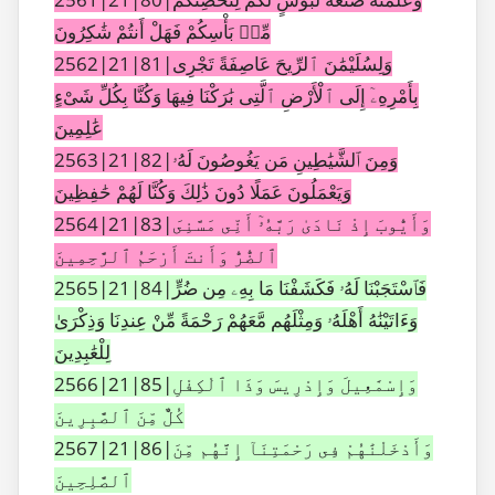
مِّنۢ بَأْسِكُمْ فَهَلْ أَنتُمْ شَٰكِرُونَ
2562|21|81|وَلِسُلَيْمَٰنَ ٱلرِّيحَ عَاصِفَةً تَجْرِى
بِأَمْرِهِۦٓ إِلَى ٱلْأَرْضِ ٱلَّتِى بَٰرَكْنَا فِيهَا وَكُنَّا بِكُلِّ شَىْءٍ
عَٰلِمِينَ
2563|21|82|وَمِنَ ٱلشَّيَٰطِينِ مَن يَغُوصُونَ لَهُۥ
وَيَعْمَلُونَ عَمَلًا دُونَ ذَٰلِكَ وَكُنَّا لَهُمْ حَٰفِظِينَ
2564|21|83|وَأَيُّوبَ إِذْ نَادَىٰ رَبَّهُۥٓ أَنِّى مَسَّنِىَ
ٱلضُّرُّ وَأَنتَ أَرْحَمُ ٱلرَّٰحِمِينَ
2565|21|84|فَٱسْتَجَبْنَا لَهُۥ فَكَشَفْنَا مَا بِهِۦ مِن ضُرٍّ
وَءَاتَيْنَٰهُ أَهْلَهُۥ وَمِثْلَهُم مَّعَهُمْ رَحْمَةً مِّنْ عِندِنَا وَذِكْرَىٰ
لِلْعَٰبِدِينَ
2566|21|85|وَإِسْمَٰعِيلَ وَإِدْرِيسَ وَذَا ٱلْكِفْلِ
كُلٌّ مِّنَ ٱلصَّٰبِرِينَ
2567|21|86|وَأَدْخَلْنَٰهُمْ فِى رَحْمَتِنَآ إِنَّهُم مِّنَ
ٱلصَّٰلِحِينَ