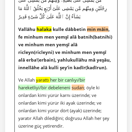
رِجْلَيْنِ وَمِنْهُم مَّن يَمْشِى عَلَىٰٓ أَرْبَعٍ يَخْلُقُ ٱللَّهُ مَا
يَشَآءُ إِنَّ ٱللَّهَ عَلَىٰ كُلِّ شَىْءٍ قَدِيرٌ
Vallâhu
halaka
kulle dâbbetin
min mâin
,
fe minhum men yemşî alâ batnih(batnihi)
ve minhum men yemşî alâ
ricleyn(ricleyni) ve minhum men yemşî
alâ erba’(erbain), yahlukullâhu mâ yeşâu,
innellâhe alâ kulli şey’in kadîr(kadîrun).
Ve Allah
yarattı
her bir canlıyı/bir
hareketliyi/bir debeleneni
sudan
; öyle ki
onlardan kimi yürür karnı üzerinde; ve
onlardan kimi yürür iki ayak üzerinde; ve
onlardan kimi yürür dört (ayak) üzerinde;
yaratır Allah dilediğini; doğrusu Allah her şey
üzerine güç yetirendir.