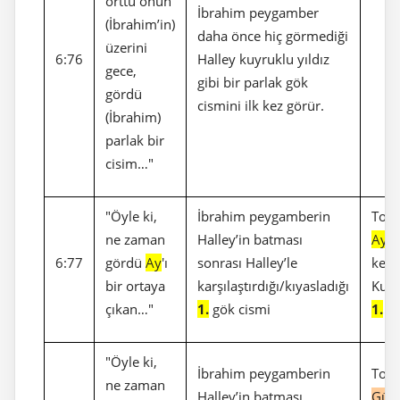
örttü onun
İbrahim peygamber
(İbrahim’in)
daha önce hiç görmediği
üzerini
6:76
Halley kuyruklu yıldız
gece,
gibi bir parlak gök
gördü
cismini ilk kez görür.
(İbrahim)
parlak bir
cisim…"
"Öyle ki,
İbrahim peygamberin
Top
ne zaman
Halley’in batması
Ay
6:77
gördü
Ay
'ı
sonrası Halley’le
keli
bir ortaya
karşılaştırdığı/kıyasladığı
Kur’
çıkan…"
1.
gök cismi
1.
ge
"Öyle ki,
İbrahim peygamberin
Top
ne zaman
Halley’in batması
Gün