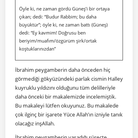
Öyle ki, ne zaman gördü Güneş’i bir ortaya
çıkan; dedi: “Budur Rabbim; bu daha
büyüktür”; öyle ki, ne zaman battı (Güneş)
dedi: “Ey kavmim! Doğrusu ben
beriyim/muafım/özgürüm şirk/ortak
koştuklarınızdan”
İbrahim peygamberin daha önceden hiç
görmediği gökyüzündeki parlak cismin Halley
kuyruklu yıldızını olduğunu tüm delilleriyle
daha önceki bir makalemizde incelemiştik.
Bu makaleyi lütfen okuyunuz. Bu makalede
çok ilginç bir işarete Yüce Allah’ın izniyle tanık
olacağız inşAllah.
İbrahim peygamberin yaşadığı süreçte