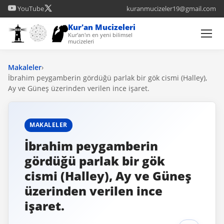
YouTube
kuranmucizeler19@gmail.com
Kur'an Mucizeleri
Kur'an'ın en yeni bilimsel
mucizeleri
Makaleler
›
İbrahim peygamberin gördüğü parlak bir gök cismi (Halley),
Ay ve Güneş üzerinden verilen ince işaret.
MAKALELER
İbrahim peygamberin
gördüğü parlak bir gök
cismi (Halley), Ay ve Güneş
üzerinden verilen ince
işaret.