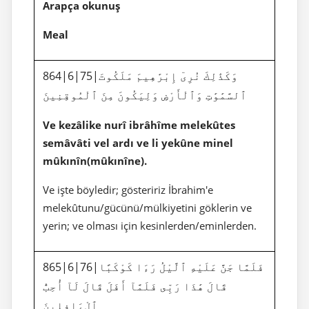
Arapça okunuş
Meal
864|6|75|وَكَذَٰلِكَ نُرِىٓ إِبْرَٰهِيمَ مَلَكُوتَ
ٱلسَّمَٰوَٰتِ وَٱلْأَرْضِ وَلِيَكُونَ مِنَ ٱلْمُوقِنِينَ
Ve kezâlike nurî ibrâhîme melekûtes
semâvâti vel ardı ve li yekûne minel
mûkınîn(mûkınîne).
Ve işte böyledir; gösteririz İbrahim'e
melekûtunu/gücünü/mülkiyetini göklerin ve
yerin; ve olması için kesinlerden/eminlerden.
865|6|76|فَلَمَّا جَنَّ عَلَيْهِ ٱلَّيْلُ رَءَا كَوْكَبًا
قَالَ هَٰذَا رَبِّى فَلَمَّآ أَفَلَ قَالَ لَآ أُحِبُّ
ٱلْءَافِلِينَ