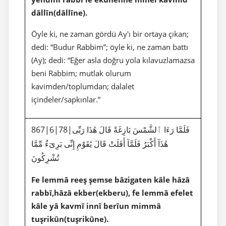
dâllîn(dâllîne).
Öyle ki, ne zaman gördü Ay'ı bir ortaya çıkan;
dedi: “Budur Rabbim”; öyle ki, ne zaman battı
(Ay); dedi: “Eğer asla doğru yola kılavuzlamazsa
beni Rabbim; mutlak olurum
kavimden/toplumdan; dalalet
içindeler/sapkınlar.”
867|6|78|فَلَمَّا رَءَا ٱلشَّمْسَ بَازِغَةً قَالَ هَٰذَا رَبِّى
هَٰذَآ أَكْبَرُ فَلَمَّآ أَفَلَتْ قَالَ يَٰقَوْمِ إِنِّى بَرِىٓءٌ مِّمَّا
تُشْرِكُونَ
Fe lemmâ reeş şemse bâzigaten kâle hâzâ
rabbî,hâzâ ekber(ekberu), fe lemmâ efelet
kâle yâ kavmî innî berîun mimmâ
tuşrikûn(tuşrikûne).