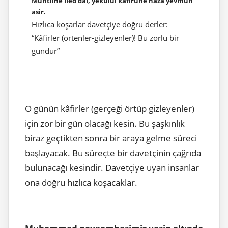
Muhtıîne iled dâi, yekûlul kâfirûne hâzâ yevmun
asir.
Hızlıca koşarlar davetçiye doğru derler:
“Kâfirler (örtenler-gizleyenler)! Bu zorlu bir
gündür”
O günün kâfirler (gerçeği örtüp gizleyenler)
için zor bir gün olacağı kesin. Bu şaşkınlık
biraz geçtikten sonra bir araya gelme süreci
başlayacak. Bu süreçte bir davetçinin çağrıda
bulunacağı kesindir. Davetçiye uyan insanlar
ona doğru hızlıca koşacaklar.