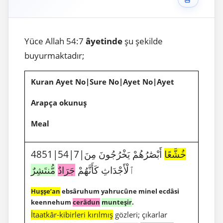
Yüce Allah 54:7
âyetinde
şu şekilde
buyurmaktadır;
Kuran Ayet No|Sure No|Ayet No|Ayet
Arapça okunuş
Meal
4851|54|7|
أَبْصَٰرُهُمْ يَخْرُجُونَ مِنَ
خُشَّعًا
ٱلْأَجْدَاثِ كَأَنَّهُمْ
جَرَادٌ
مُّنتَشِرٌ
Huşşe’an
ebsâruhum yahrucûne minel ecdâsi
keennehum
cerâdun
munteşir
.
İtaatkâr-kibirleri kırılmış
gözleri; çıkarlar