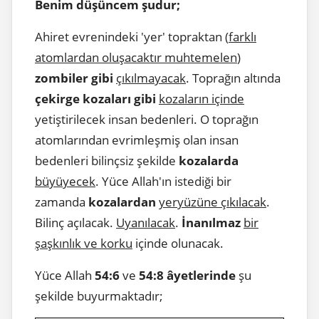
Benim düşüncem şudur;
Ahiret evrenindeki 'yer' topraktan (
farklı
atomlardan oluşacaktır muhtemelen
)
zombiler gibi
çıkılmayacak
. Toprağın altında
çekirge kozaları gibi
kozaların içinde
yetiştirilecek insan bedenleri. O toprağın
atomlarından evrimleşmiş olan insan
bedenleri bilinçsiz şekilde
kozalarda
büyüyecek
. Yüce Allah'ın istediği bir
zamanda
kozalardan
yeryüzüne çıkılacak
.
Bilinç açılacak.
Uyanılacak
.
İnanılmaz
bir
şaşkınlık ve korku
içinde olunacak.
Yüce Allah
54:6
ve
54:8 âyetlerinde
şu
şekilde buyurmaktadır;