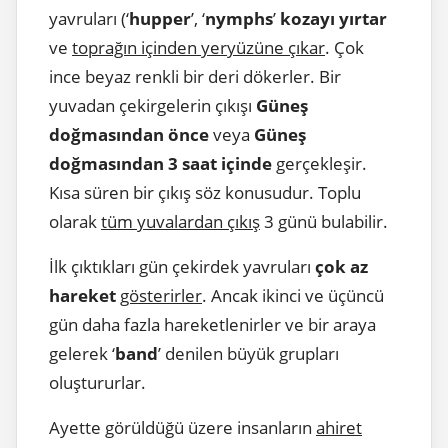
yavruları (‘
hupper
’, ‘
nymphs
’
kozayı yırtar
ve
toprağın içinden yeryüzüne çıkar
. Çok
ince beyaz renkli bir deri dökerler. Bir
yuvadan çekirgelerin çıkışı
Güneş
doğmasından önce
veya
Güneş
doğmasından 3 saat içinde
gerçekleşir.
Kısa süren bir çıkış söz konusudur. Toplu
olarak
tüm yuvalardan çıkış
3 günü bulabilir.
İlk çıktıkları gün çekirdek yavruları
çok az
hareket
gösterirler
. Ancak ikinci ve üçüncü
gün daha fazla hareketlenirler ve bir araya
gelerek ‘
band
’ denilen büyük grupları
oluştururlar.
Ayette görüldüğü üzere insanların
ahiret