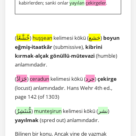
kabirlerden; sanki onlar
yayılan
çekirgeler
.
خشع
خُشَّعًا
(
)
huşşean
kelimesi kökü (
)
boyun
eğmiş-itaatkâr
(submissive),
kibrini
kırmak
-
alçak gönüllü
-
mütevazi
(humble)
anlamındadır.
جرد
جَرَادٌ
(
)
ceradun
kelimesi kökü (
)
çekirge
(locust) anlamındadır. Hans Wehr 4th ed.,
page 142 (of 1303)
نشر
مُّنتَشِرٌ
(
)
munteşirun
kelimesi kökü (
)
yayılmak
(spred out) anlamındadır.
Bilinen bir konu. Ancak yine de yazmak