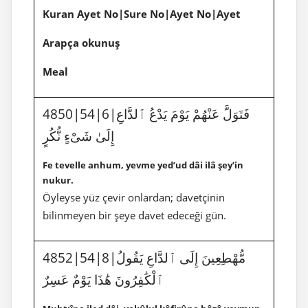
Kuran Ayet No|Sure No|Ayet No|Ayet
Arapça okunuş
Meal
4850|54|6|فَتَوَلَّ عَنْهُمْ يَوْمَ يَدْعُ ٱلدَّاعِ
إِلَىٰ شَىْءٍ نُّكُرٍ
Fe tevelle anhum, yevme yed’ud dâi ilâ şey’in
nukur.
Öyleyse yüz çevir onlardan; davetçinin
bilinmeyen bir şeye davet edeceği gün.
4852|54|8|مُّهْطِعِينَ إِلَى ٱلدَّاعِ يَقُولُ
ٱلْكَٰفِرُونَ هَٰذَا يَوْمٌ عَسِرٌ