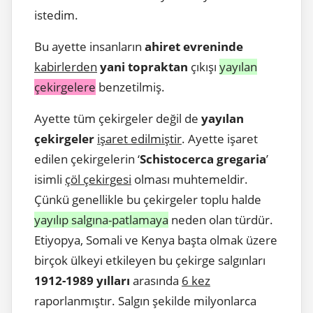
istedim.
Bu ayette insanların
ahiret evreninde
kabirlerden
yani topraktan
çıkışı
yayılan
çekirgelere
benzetilmiş.
Ayette tüm çekirgeler değil de
yayılan
çekirgeler
işaret edilmiştir
. Ayette işaret
edilen çekirgelerin ‘
Schistocerca gregaria
’
isimli
çöl çekirgesi
olması muhtemeldir.
Çünkü genellikle bu çekirgeler toplu halde
yayılıp salgına-patlamaya
neden olan türdür.
Etiyopya, Somali ve Kenya başta olmak üzere
birçok ülkeyi etkileyen bu çekirge salgınları
1912-1989 yılları
arasında
6 kez
raporlanmıştır. Salgın şekilde milyonlarca