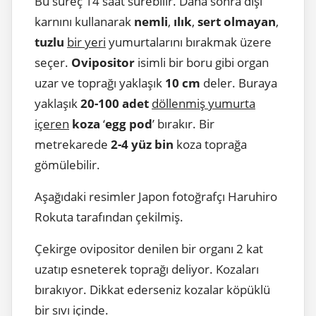
Bu süreç 14 saat sürebilir. Daha sonra dişi
karnını kullanarak
nemli
,
ılık
,
sert
olmayan
,
tuzlu
bir yeri
yumurtalarını bırakmak üzere
seçer.
Ovipositor
isimli bir boru gibi organ
uzar ve toprağı yaklaşık
10 cm
deler. Buraya
yaklaşık
20-100 adet
döllenmiş yumurta
içeren
koza
‘
egg pod
’ bırakır. Bir
metrekarede
2-4 yüz bin
koza toprağa
gömülebilir.
Aşağıdaki resimler Japon fotoğrafçı Haruhiro
Rokuta tarafından çekilmiş.
Çekirge ovipositor denilen bir organı 2 kat
uzatıp esneterek toprağı deliyor. Kozaları
bırakıyor. Dikkat ederseniz kozalar köpüklü
bir sıvı içinde.