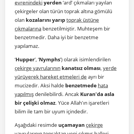
evrenindeki
yerden
‘ard’ çıkmaları yayılan
çekirgeler olan türün toprak altına gömülü
olan
kozalarını yarıp
toprak üstüne
çıkmalarına
benzetilmiştir. Muhteşem bir
benzetmedir. Daha iyi bir benzetme
yapılamaz.
‘
Hupper
’, ‘
Nymphs
’) olarak isimlendirilen
çekirge yavrularının
kanatsız olması
,
yerde
yürüyerek hareket etmeleri de
ayrı bir
mucizedir. Aksi halde
benzetmede
hata
yapılmış
denilebilirdi. Ancak
Kuran'da asla
bir çelişki olmaz
. Yüce Allah'ın işaretleri
bilim ile tam bir uyum içindedir.
Aşağıdaki resimde
uçamayan
çekirge
yavrularının
topraktan yeni çıkmış halleri