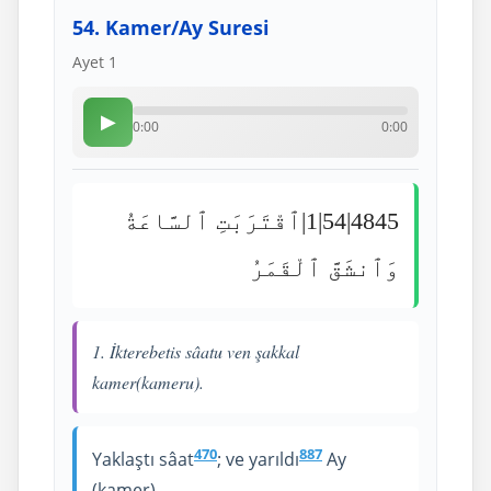
54. Kamer/Ay Suresi
Ayet 1
▶
0:00
0:00
4845|54|1|ٱقْتَرَبَتِ ٱلسَّاعَةُ
وَٱنشَقَّ ٱلْقَمَرُ
1. İkterebetis sâatu ven şakkal
kamer(kameru).
470
887
Yaklaştı sâat
; ve yarıldı
Ay
(kamer).