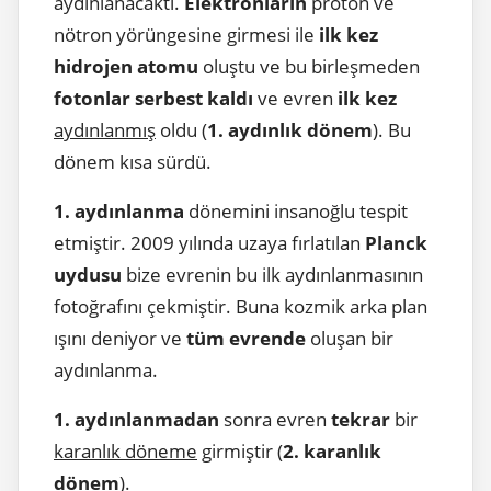
aydınlanacaktı.
Elektronların
proton ve
nötron yörüngesine girmesi ile
ilk kez
hidrojen atomu
oluştu ve bu birleşmeden
fotonlar serbest kaldı
ve evren
ilk kez
aydınlanmış
oldu (
1. aydınlık dönem
). Bu
dönem kısa sürdü.
1. aydınlanma
dönemini insanoğlu tespit
etmiştir. 2009 yılında uzaya fırlatılan
Planck
uydusu
bize evrenin bu ilk aydınlanmasının
fotoğrafını çekmiştir. Buna kozmik arka plan
ışını deniyor ve
tüm evrende
oluşan bir
aydınlanma.
1. aydınlanmadan
sonra evren
tekrar
bir
karanlık döneme
girmiştir (
2. karanlık
dönem
).