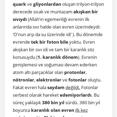
quark
ve
gliyonlardan
oluşan trilyon-trilyon
derecede sıcak ve muntazam
akışkan bir
sıvıydı
(Allah’ın egemenliği evrenin ilk
anlarında sıvı halde olan evren üzerindeydi:
‘O'nun arşı da su üzerinde idi’ ). Bu dönemde
evrende
tek bir foton bile
yoktu. Evren
akışkan bir sıvı idi ve tam bir karanlık söz
konusuydu (
1. karanlık dönem
). Evrenin
genişlemesi ve soğuması devam ederken
atom altı parçacıklar olan
protonlar
,
nötronlar
,
elektronlar
ve
fotonlar
oluştu.
Fakat evren hala
saydam
değildi.
Fotonlar
serbest olarak hareket
edemiyorlardı
. Bu
süreç yaklaşık
380 bin yıl
sürdü. 380 bin yıl
boyunca
karanlık olan evren
ilk kez