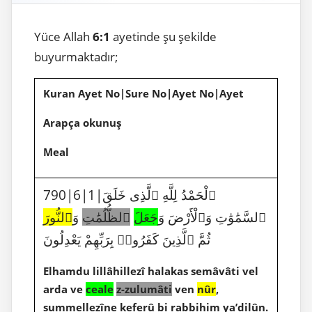
Yüce Allah
6:1
ayetinde şu şekilde
buyurmaktadır;
Kuran Ayet No|Sure No|Ayet No|Ayet
Arapça okunuş
Meal
790|6|1|ٱلْحَمْدُ لِلَّهِ ٱلَّذِى خَلَقَ
ٱلسَّمَٰوَٰتِ وَٱلْأَرْضَ وَ
جَعَلَ
ٱلظُّلُمَٰتِ
وَ
ٱلنُّورَ
ثُمَّ ٱلَّذِينَ كَفَرُوا۟ بِرَبِّهِمْ يَعْدِلُونَ
Elhamdu lillâhillezî halakas semâvâti vel
arda ve
ceale
z-zulumâti
ven
nûr
,
summellezîne keferû bi rabbihim ya’dilûn.