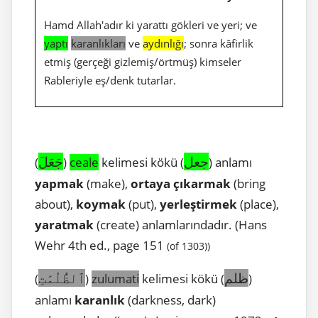
Hamd Allah'adır ki yarattı gökleri ve yeri; ve
yaptı
karanlıkları
ve
aydınlığı
; sonra kâfirlik
etmiş (gerçeği gizlemiş/örtmüş) kimseler
Rableriyle eş/denk tutarlar.
جعل
جَعَلَ
(
)
ceale
kelimesi kökü (
) anlamı
yapmak
(make),
ortaya çıkarmak
(bring
about),
koymak
(put),
yerleştirmek
(place),
yaratmak
(create) anlamlarındadır. (Hans
Wehr 4th ed., page 151
(of 1303))
ظلم
ٱلظُّلُمَٰتِ
(
)
zulumati
kelimesi kökü (
)
anlamı
karanlık
(darkness, dark)