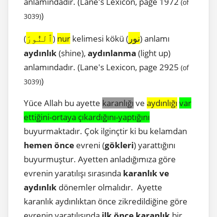
anlamındadır. (Lane's Lexicon, page 1972
(of
)
3039)
نور
ٱلنُّورَ
(
)
nur
kelimesi kökü (
) anlamı
aydınlık
(shine),
aydınlanma
(light up)
anlamındadır. (Lane's Lexicon, page 2925
(of
)
3039)
Yüce Allah bu ayette
karanlığı
ve
aydınlığı
var
ettiğini-ortaya çıkardığını-yaptığını
buyurmaktadır. Çok ilginçtir ki bu kelamdan
hemen önce
evreni (
gökleri
) yarattığını
buyurmuştur. Ayetten anladığımıza göre
evrenin yaratılışı sırasında
karanlık ve
aydınlık
dönemler olmalıdır. Ayette
karanlık aydınlıktan önce zikredildiğine göre
evrenin yaratılışında
ilk önce karanlık
bir