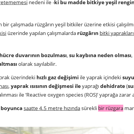
retememesi
nedeni ile -
ki bu madde bitkiye yeşil rengin
 bir çalışmada rüzgârın yeşil bitkiler üzerine etkisi çalışılmı
isi
üzerinde yapılan çalışmalarda
rüzgârın
bitki yapraklar
hücre duvarının bozulması
,
su kaybına neden olması
,
altması
olarak sayılabilir.
yaprak üzerindeki
hızlı gaz değişimi
ile yaprak içindeki
suyu
ması
,
yaprak ısısının değişmesi ile
yaprağı
dehidrate
(
su
salınması ile ‘Reactive oxygen species (ROS)’ yaprağa zarar a
t boyunca
saatte 4.5 metre hızında
sürekli
bir rüzgara
maru