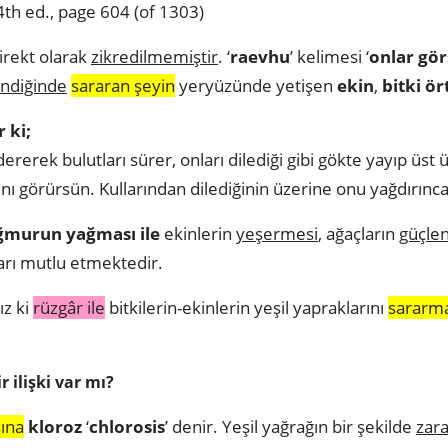
th ed., page 604 (of 1303)
irekt olarak
zikredilmemiştir
. ‘
raevhu
’ kelimesi ‘
onlar
gör
endiğinde
sararan şeyin
yeryüzünde yetişen
ekin
,
bitki ör
 ki;
ererek bulutları sürer, onları dilediği gibi gökte yayıp üst 
nı görürsün. Kullarından dilediğinin üzerine onu yağdırınc
ğmurun yağması ile
ekinlerin
yeşermesi
, ağaçların
güçle
arı mutlu etmektedir.
ız ki
rüzgâr ile
bitkilerin-ekinlerin yeşil yapraklarını
sararma
 ilişki var mı?
ına
kloroz
‘
chlorosis
’ denir. Yeşil yağrağın bir şekilde
zara