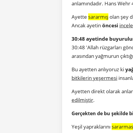
anlamındadır. Hans Wehr 4
Ayette
sararmış
olan şey d
Ancak ayetin
öncesi
incel
30:48 ayetinde buyurulur
30:48 'Allah rüzgarları gönd
arasından yağmurun çıktığı
Bu ayetten anlıyoruz ki
ya
bitkilerin yeşermesi
insanl
Ayetten direkt olarak anlar
edilmiştir
.
Gerçekten de bu şekilde bir
Yeşil yapraklarını
sararmas