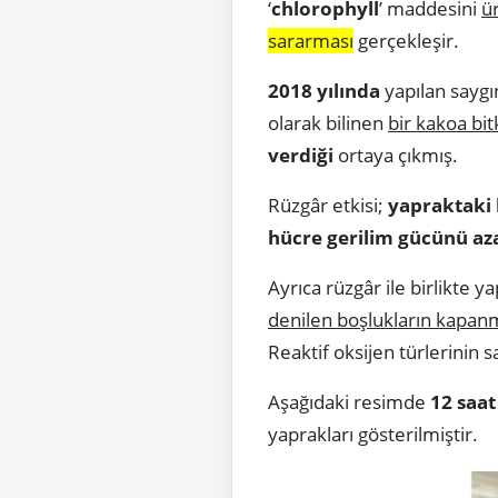
‘
chlorophyll
’ maddesini
ü
sararması
gerçekleşir.
2018 yılında
yapılan saygın
olarak bilinen
bir kakoa bitk
verdiği
ortaya çıkmış.
Rüzgâr etkisi;
yapraktaki 
hücre gerilim gücünü az
Ayrıca rüzgâr ile birlikte 
denilen boşlukların kapan
Reaktif oksijen türlerinin 
Aşağıdaki resimde
12 saa
yaprakları gösterilmiştir.