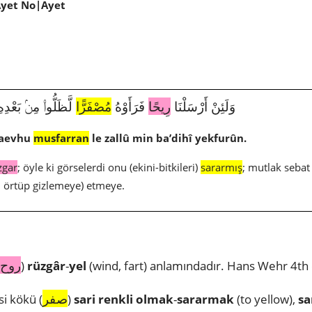
Ayet No|Ayet
3458|30|51|وَلَئِنْ أَرْسَلْنَا
رِيحًا
فَرَأَوْهُ
مُصْفَرًّا
لَّظَلُّوا۟ مِنۢ بَعْدِ
raevhu
musfarran
le zallû min ba’dihî yekfurûn.
zgar
; öyle ki görselerdi onu (ekini-bitkileri)
sararmış
; mutlak sebat
i örtüp gizlemeye) etmeye.
روح
)
rüzgâr
-
yel
(wind, fart) anlamındadır. Hans Wehr 4th 
صفر
i kökü (
)
sari renkli olmak
-
sararmak
(to yellow),
sa