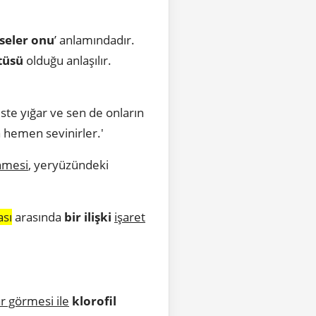
seler onu
’ anlamındadır.
tüsü
olduğu anlaşılır.
üste yığar ve sen de onların
a hemen sevinirler.'
nmesi
, yeryüzündeki
sı
arasında
bir ilişki
işaret
r görmesi ile
klorofil