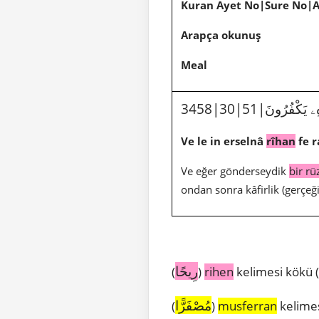
Kuran Ayet No|Sure No|
Arapça okunuş
Meal
هِۦ يَكْفُرُونَ
Ve le in erselnâ
rîhan
fe 
Ve eğer gönderseydik
bir rü
ondan sonra kâfirlik (gerçeğ
رِيحًا
(
)
rihen
kelimesi kökü (
مُصْفَرًّا
(
)
musferran
kelimes