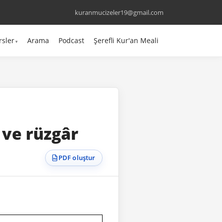
kuranmucizeler19@gmail.com
rsler
Arama
Podcast
Şerefli Kur'an Meali
 ve rüzgâr
PDF oluştur