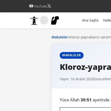
YouTube
Ana Sayfa
Hak
Makaleler
›
Kloroz-yaprakların sararm
MAKALELER
Kloroz-yapra
Yayın: 16 Aralık 2020
Güncellem
Yüce Allah
30:51
ayetinde 