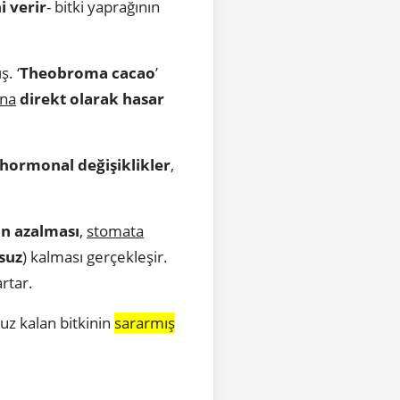
i verir
- bitki yaprağının
ş. ‘
Theobroma cacao
’
ına
direkt olarak hasar
hormonal değişiklikler
,
n azalması
,
stomata
suz
) kalması gerçekleşir.
rtar.
z kalan bitkinin
sararmış