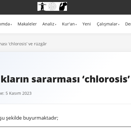
kımda
Makaleler
Analiz
Kur'an
Yeni
Çalışmalar
De
ası ‘chlorosis’ ve rüzgâr
kların sararması ‘chlorosis’
e: 5 Kasım 2023
şu şekilde buyurmaktadır;