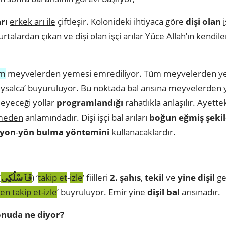
arı
erkek arı ile
çiftleşir. Kolonideki ihtiyaca göre
dişi olan
rtalardan çıkan ve dişi olan işçi arılar Yüce Allah’ın kendiler
üm
meyvelerden yemesi emrediliyor. Tüm meyvelerden yem
ysalca
’ buyuruluyor. Bu noktada bal arısına meyvelerden 
leyeceği yollar
programlandığı
rahatlıkla anlaşılır. Ayettek
tmeden
anlamındadır. Dişi işçi bal arıları
boğun eğmiş şeki
syon
-
yön bulma yöntemini
kullanacaklardır.
(
فَٱسْلُكِى
) ‘
takip et
-
izle
’ fiilleri
2. şahıs
,
tekil
ve
yine dişil
gel
sen takip et-izle
’ buyruluyor. Emir yine
dişil bal
arısınadır
onuda ne diyor?