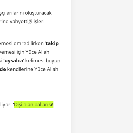
işçi arılarını oluşturacak
ine vahyettiği işleri
esi emredilirken ‘
takip
yemesi için Yüce Allah
i ‘
uysalca
’ kelimesi
boyun
lde
kendilerine Yüce Allah
iyor. ‘
Dişi olan bal arısı!
.