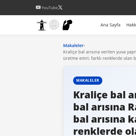
YouTube
Ana Sayfa
Hak
Makaleler
›
Kraliçe bal arısına verilen yuva yapm
üretme emri; farklı renklerde olan b
MAKALELER
Kraliçe bal a
bal arısına R
bal arısına 
renklerde ol