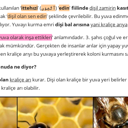
kullanılan ‘
ittehızi
’ (
ٱتَّخِذِى
) ‘
edin
’
fiilinde
dişil zamirin
kasıt
ak ‘
dişil olan sen edin
’ şeklinde çevrilebilir. Bu yuva edin
şılıyor. Yuvayı kurma emri
dişi bal arısına
yani kraliçe arıya
yuva olarak inşa ettikleri
’ anlamındadır. 3. şahıs çoğul ve eri
ak mümkündür. Gerçekten de insanlar arılar için yapay yu
en kraliçe arıyı bu yuvaya yerleştirerek koloni kurmasını 
onuda ne diyor?
olan
kraliçe arı
kurar. Dişi olan kraliçe bir yuva yeri belirler
raliçe arı olabilir.