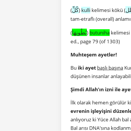
ل
كُلِّ
(
)
kulli
kelimesi kökü (
tam-etraflı (overall) anla
بُطُونِهَا
(
)
butuniha
kelimesi 
ed., page 79 (of 1303)
Muhteşem ayetler!
Bu
iki ayet
başlı başına
Kur
düşünen insanlar anlayabili
Şimdi Allah’ın izni ile ay
İlk olarak hemen görülür k
evrenin işleyişini düzenl
anlıyoruz ki Yüce Allah bal 
Bal arısı DNA’sına kodlanmı