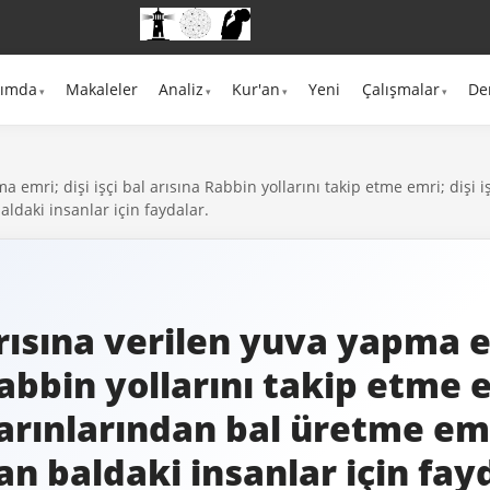
kımda
Makaleler
Analiz
Kur'an
Yeni
Çalışmalar
De
a emri; dişi işçi bal arısına Rabbin yollarını takip etme emri; dişi i
aldaki insanlar için faydalar.
rısına verilen yuva yapma em
abbin yollarını takip etme em
karınlarından bal üretme emr
an baldaki insanlar için fay