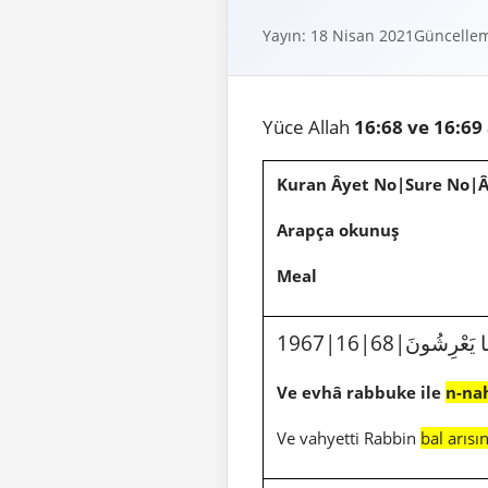
Yayın: 18 Nisan 2021
Güncellem
Yüce Allah
16:68 ve 16:69
Kuran Âyet No|Sure No|
Arapça okunuş
Meal
َا يَعْرِشُونَ
Ve evhâ rabbuke ile
n-nah
Ve vahyetti Rabbin
bal arısı