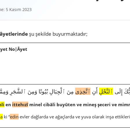
e: 5 Kasım 2023
âyetlerinde
şu şekilde buyurmaktadır;
Âyet No|Âyet
1967|16|68|إِلَى
ٱلنَّحْلِ
أَنِ
ٱتَّخِذِى
مِنَ ٱلْجِبَالِ بُيُوتًا وَمِنَ ٱلشَّجَرِ وَمِمّ
li
en
ittehızî
minel cibâli buyûten ve mineş şeceri ve mimm
na
ki “
edin
evler dağlarda ve ağaçlarda ve yuva olarak inşa ettikleri