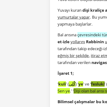
Yuvayı kuran
dişi kraliçe 
yumurtalar yapar
. Bu yumu
yapmaya başlarlar.
Bal arısına
çevresindeki t
et
-
izle
yollarını
Rabbinin
u
tarafından takip edeceği-iz
eğmiş bir şekilde
,
itiraz e
tarafından verilen
naviga
İşaret 1;
‘
kuli
’ (
كُلِى
) ‘
ye
’ ve ‘
fesluki
’ 
Sen ye
.’ ‘
Dişi olan bal arısı 
Bilimsel çalışmalar bu k