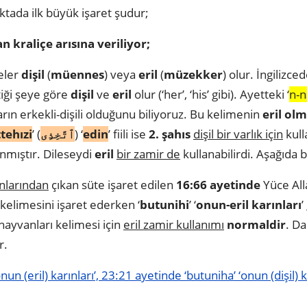
ktada ilk büyük işaret şudur;
 kraliçe arısına veriliyor;
eler
dişil
(
müennes
) veya
eril
(
müzekker
) olur. İngilizced
tiği şeye göre
dişil
ve
eril
olur (‘her’, ‘his’ gibi). Ayetteki ‘
n-n
ların erkekli-dişili olduğunu biliyoruz. Bu kelimenin
eril olm
ttehızi
’ (
ٱتَّخِذِى
) ‘
edin
’ fiili ise
2. şahıs
dişil bir varlık için
kull
nmıştır. Dileseydi
eril
bir zamir de
kullanabilirdi. Aşağıda b
ınlarından
çıkan süte işaret edilen
16:66 ayetinde
Yüce All
’ kelimesini işaret ederken ‘
butunihi
’ ‘
onun-eril karınları
’
 hayvanları kelimesi için
eril zamir kullanımı
normaldir
. Da
r.
nun (eril) karınları’, 23:21 ayetinde ‘butuniha’ ‘onun (dişil)