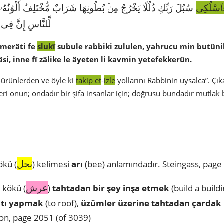
ٱسْلُكِى
سُبُلَ رَبِّكِ ذُلُلًا يَخْرُجُ مِنۢ بُطُونِهَا شَرَابٌ مُّخْتَلِفٌ أَلْوَٰنُهُۥ
لِّلنَّاسِ إِنَّ فِى ذ
emerâti fe
slukî
subule rabbiki zululen, yahrucu min butûn
âsi, inne fî zâlike le âyeten li kavmin yetefekkerûn.
ürünlerden ve öyle ki
takip et
-
izle
yollarını Rabbinin uysalca”. Çı
leri onun; ondadır bir şifa insanlar için; doğrusu bundadır mutlak 
نحل
ökü (
) kelimesi
arı
(bee) anlamındadır. Steingass, page
عرش
 kökü (
)
tahtadan bir şey inşa etmek
(build a build
atı yapmak
(to roof),
üzümler üzerine tahtadan çardak
on, page 2051 (of 3039)