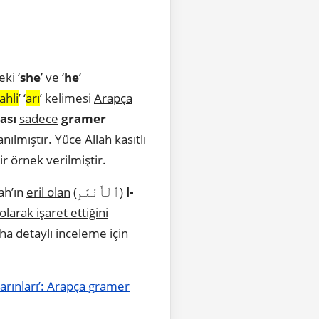
eki ‘
she
’ ve ‘
he
’
ahli
’ ‘
arı
’ kelimesi
Arapça
ası
sadece
gramer
anılmıştır. Yüce Allah kasıtlı
ir örnek verilmiştir.
ah’ın
eril olan
(ٱلْأَنْعَٰمِ)
l-
olarak işaret ettiğini
ha detaylı inceleme için
 karınları’: Arapça gramer