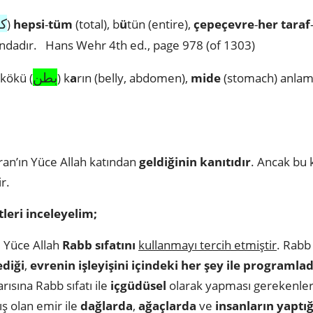
كل
)
hepsi
-
tüm
(total), b
ü
tün (entire),
çepeçevre
-
her taraf
mındadır. Hans Wehr 4th ed., page 978 (of 1303)
بطن
kökü (
) k
a
rın (belly, abdomen),
mide
(stomach) anlam
an’ın Yüce Allah katından
geldiğinin kanıtıdır
. Ancak bu k
r.
etleri inceleyelim;
i Yüce Allah
Rabb sıfatını
kullanmayı tercih etmiştir
. Rabb 
ediği
,
evrenin işleyişini içindeki her şey ile programlad
arısına Rabb sıfatı ile
içgüdüsel
olarak yapması gerekenler
ş olan emir ile
dağlarda
,
ağaçlarda
ve
insanların yaptı