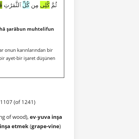
1968|16|69|ثُمَّ
كُلِى
مِن
كُلِّ
ٱلثَّمَرَٰتِ
فَ
ihâ şarâbun muhtelifun
kar onun karınlarından bir
bir ayet-bir işaret düşünen
 1107 (of 1241)
ing of wood),
ev
-
yuva inşa
 inşa etmek
(
grape-vine
)