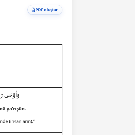
PDF oluştur
وَأَوْحَىٰ رَبُّكَ 
â ya’rişûn.
nde (insanların).”