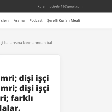
kuranmucizeler19@gmail.com
rsler
Arama
Podcast
Şerefli Kur'an Meali
şçi bal arısına karınlarından bal
ri; dişi işçi
ri; dişi işçi
i; farklı
dalar.