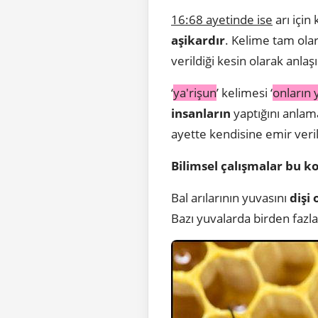
16:68 ayetinde ise
arı için 
aşikardır
. Kelime tam olar
verildiği kesin olarak anla
‘
ya'rişun
’ kelimesi ‘
onların 
insanların
yaptığını anlam
ayette kendisine emir veril
Bilimsel çalışmalar bu k
Bal arılarının yuvasını
dişi 
Bazı yuvalarda birden fazla k