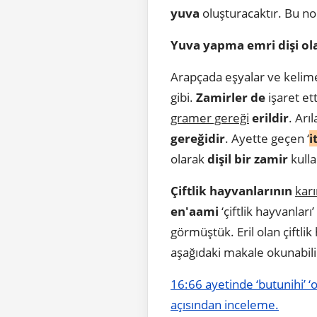
yuva
oluşturacaktır. Bu no
Yuva yapma emri dişi olan
Arapçada eşyalar ve kelim
gibi.
Zamirler de
işaret et
gramer gereği
erildir
. Arı
gereğidir
. Ayette geçen ‘
i
olarak
dişil bir zamir
kulla
Çiftlik hayvanlarının
kar
en'aami
‘çiftlik hayvanları
görmüştük. Eril olan çiftlik
aşağıdaki makale okunabili
16:66 ayetinde ‘butunihi’ ‘o
açısından inceleme.