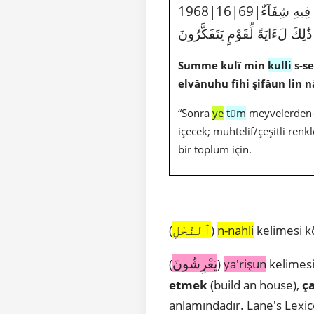
 فِيهِ شِفَآءٌ
َٰلِكَ لَءَايَةً لِّقَوْمٍ يَتَفَكَّرُونَ
Summe kulî min
kulli
s-s
elvânuhu fîhi şifâun lin n
“Sonra
ye
tüm
meyvelerden-
içecek; muhtelif/çeşitli renk
bir toplum için.
ٱلنَّحْلِ
(
)
n-nahli
kelimesi k
يَعْرِشُونَ
(
)
ya'rişun
kelimesi
etmek
(build an house),
ç
anlamındadır. Lane's Lexic