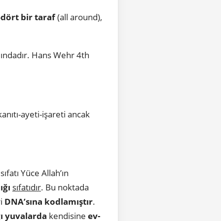
-
dört bir taraf
(all around),
ındadır. Hans Wehr 4th
anıtı-ayeti-işareti ancak
sıfatı Yüce Allah’ın
ığı
sıfatıdır
. Bu noktada
i
DNA’sına kodlamıştır
.
ğı yuvalarda
kendisine
ev-