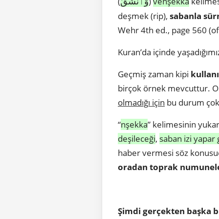
وَٱنشَقَّ
(
)
venşekka
kelimes
deşmek (rip),
sabanla sü
Wehr 4th ed., page 560 (o
Kuran’da içinde yaşadığımı
Geçmiş zaman kipi
kullanı
birçok örnek mevcuttur. O
olmadığı için
bu durum çok
“
nşekka
” kelimesinin yuka
deşileceği
,
saban izi yapar 
haber vermesi söz konusud
oradan toprak numunele
Şimdi gerçekten başka b