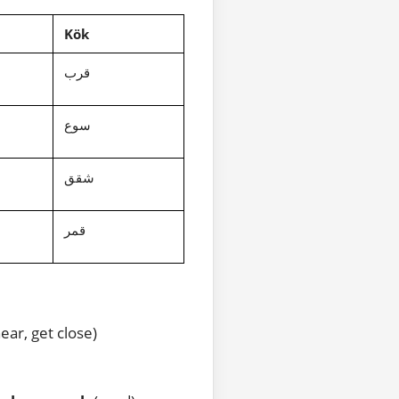
Kök
قرب
سوع
شقق
قمر
near, get close)