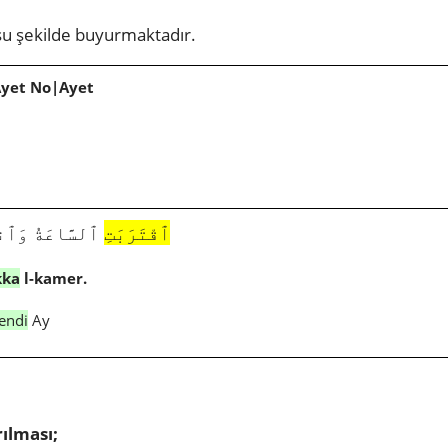
şu şekilde buyurmaktadır.
Ayet No|Ayet
ٱقْتَرَبَتِ
ٱلسَّاعَةُ وَٱنشَ
kka
l-kamer.
lendi
Ay
rılması;