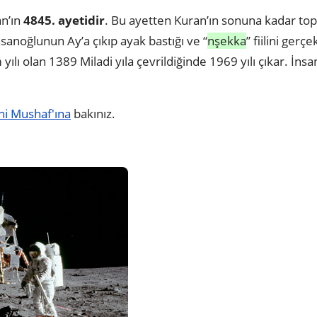
an’ın
4845. ayetidir
. Bu ayetten Kuran’ın sonuna kadar t
sanoğlunun Ay’a çıkıp ayak bastığı ve “
nşekka
” fiilini gerçe
 yılı olan 1389 Miladi yıla çevrildiğinde 1969 yılı çıkar. İ
i Mushaf'ına
bakınız.