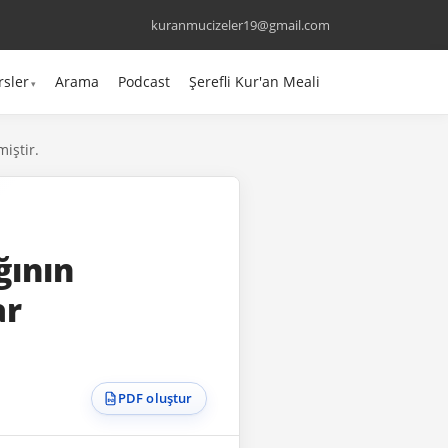
kuranmucizeler19@gmail.com
rsler
Arama
Podcast
Şerefli Kur'an Meali
miştir.
ğının
ar
PDF oluştur