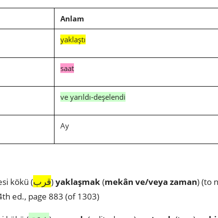
Anlam
yaklaştı
saat
ve yarıldı-deşelendi
Ay
قرب
si kökü (
)
yaklaşmak
(
mekân ve/veya zaman
) (to 
th ed., page 883 (of 1303)