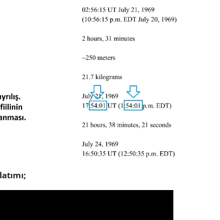
latımı;