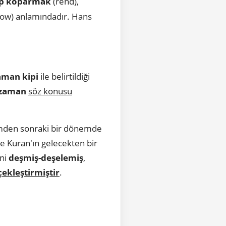
ip koparmak
(rend),
row) anlamındadır. Hans
aman kipi
ile belirtildiği
zaman
söz konusu
mden sonraki bir dönemde
e Kuran'ın gelecekten bir
ini
deşmiş-deşelemiş
,
çekleştirmiştir
.