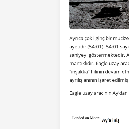
Ayrıca çok ilginç bir mucize
ayetidir (54:01). 54:01 sayı
saniyeyi göstermektedir. Ar
mantıklıdır. Eagle uzay ara
“inşakka” fiilinin devam e
ayrılış anının işaret edilm
Eagle uzay aracının Ay’dan 