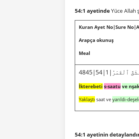
54:1 ayetinde
Yüce Allah 
Kuran Ayet No|Sure No|
Arapça okunuş
Meal
4845|54|1|
قَّ ٱلْقَمَرُ
İkterebeti
s-saatu
ve nşa
Yaklaştı
saat ve
yarıldı-deşe
54:1 ayetinin detaylandı