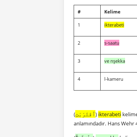
#
Kelime
1
ikterabeti
2
s-saatu
3
ve nşekka
4
l-kameru
ٱقْتَرَبَتِ
(
)
ikterabeti
kelime
anlamındadır. Hans Wehr 4