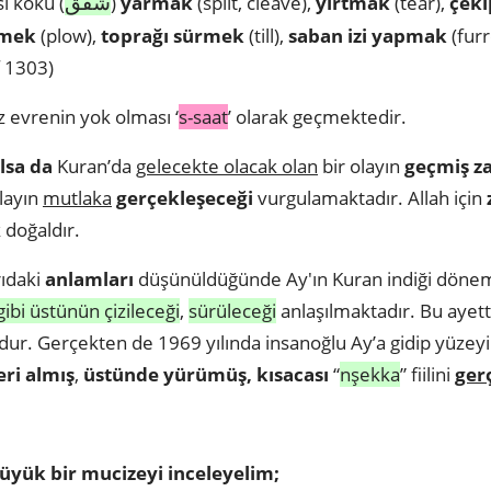
شقق
i kökü (
)
yarmak
(split, cleave),
yırtmak
(tear),
çek
rmek
(plow),
toprağı sürmek
(till),
saban izi yapmak
(fur
f 1303)
z evrenin yok olması ‘
s-saat
’ olarak geçmektedir.
lsa da
Kuran’da
gelecekte olacak olan
bir olayın
geçmiş z
layın
mutlaka
gerçekleşeceği
vurgulamaktadır. Allah için
 doğaldır.
rıdaki
anlamları
düşünüldüğünde Ay'ın Kuran indiği döne
gibi üstünün çizileceği
,
sürüleceği
anlaşılmaktadır. Bu ayett
ur. Gerçekten de 1969 yılında insanoğlu Ay’a gidip yüzey
ri almış
,
üstünde yürümüş, kısacası
“
nşekka
” fiilini
ger
üyük bir mucizeyi inceleyelim;