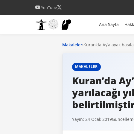
YouTube
Ana Sayfa
Hak
Makaleler
›
Kuran’da Ay’a ayak basılac
MAKALELER
Kuran’da Ay’
yarılacağı y
belirtilmiştir
Yayın: 24 Ocak 2019
Güncelleme