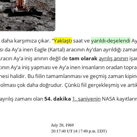
 daha karşımıza çıkar. “
Yaklaştı
saat ve
yarıldı-deşelendi
Ay
sı da Ay’a inen Eagle (Kartal) aracının Ay’dan ayrıldığı zama
acın Ay’a iniş anının değil de
tam olarak
ayrılış anının
işa
cının Ay’a iniş yapması ve Ay’a inen insanların oradan topr
tmesi halidir. Bu fiilin tamamlanması ve geçmiş zaman kipi
iş olması çok daha doğrudur. Çünkü fiil gerçekleşmiş ve artık
ayrılış zamanı olan
54. dakika
1. saniyenin
NASA kayıtları