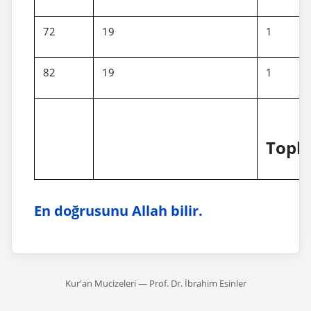
72
19
1
82
19
1
Topl
En doğrusunu Allah bilir.
Kur'an Mucizeleri — Prof. Dr. İbrahim Esinler