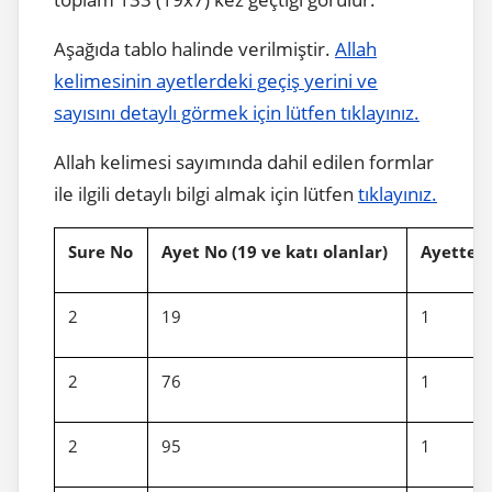
Aşağıda tablo halinde verilmiştir.
Allah
kelimesinin ayetlerdeki geçiş yerini ve
sayısını detaylı görmek için lütfen tıklayınız.
Allah kelimesi sayımında dahil edilen formlar
ile ilgili detaylı bilgi almak için lütfen
tıklayınız.
Sure No
Ayet No (19 ve katı olanlar)
Ayette g
2
19
1
2
76
1
2
95
1