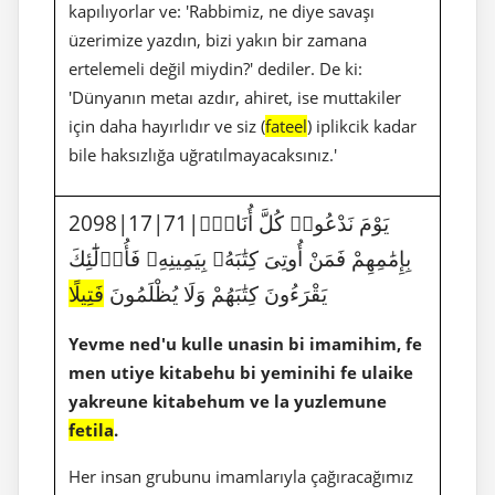
kapılıyorlar ve: 'Rabbimiz, ne diye savaşı
üzerimize yazdın, bizi yakın bir zamana
ertelemeli değil miydin?' dediler. De ki:
'Dünyanın metaı azdır, ahiret, ise muttakiler
için daha hayırlıdır ve siz (
fateel
) iplikcik kadar
bile haksızlığa uğratılmayacaksınız.'
2098|17|71|يَوْمَ نَدْعُوا۟ كُلَّ أُنَاسٍۭ
بِإِمَٰمِهِمْ فَمَنْ أُوتِىَ كِتَٰبَهُۥ بِيَمِينِهِۦ فَأُو۟لَٰٓئِكَ
يَقْرَءُونَ كِتَٰبَهُمْ وَلَا يُظْلَمُونَ
فَتِيلًا
Yevme ned'u kulle unasin bi imamihim, fe
men utiye kitabehu bi yeminihi fe ulaike
yakreune kitabehum ve la yuzlemune
fetila
.
Her insan grubunu imamlarıyla çağıracağımız