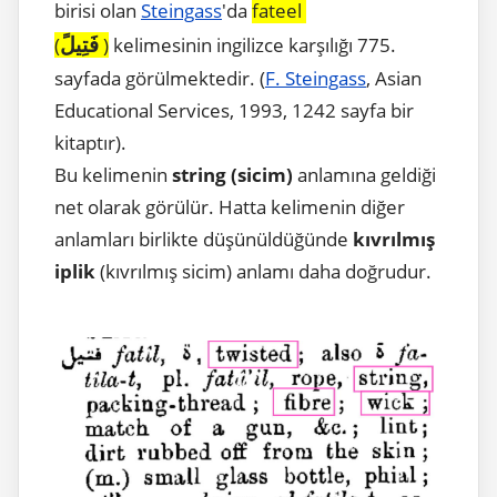
birisi olan
Steingass
'da
fateel
فَتِيلً
(
)
kelimesinin ingilizce karşılığı 775.
sayfada görülmektedir.
(
F. Steingass
,
Asian
Educational Services
, 1993,
1242 sayfa bir
kitaptır).
Bu kelimenin
string (sicim)
anlamına geldiği
net olarak görülür. Hatta kelimenin diğer
anlamları birlikte düşünüldüğünde
kıvrılmış
iplik
(kıvrılmış sicim) anlamı daha doğrudur.