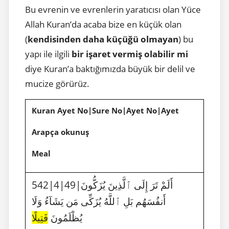
Bu evrenin ve evrenlerin yaratıcısı olan Yüce
Allah Kuran’da acaba bize en küçük olan
(
kendisinden daha küçüğü olmayan
) bu
yapı ile ilgili
bir işaret vermiş olabilir mi
diye Kuran’a baktığımızda büyük bir delil ve
mucize görürüz.
Kuran Ayet No|Sure No|Ayet No|Ayet
Arapça okunuş
Meal
542|4|49|أَلَمْ تَرَ إِلَى ٱلَّذِينَ يُزَكُّونَ
أَنفُسَهُم بَلِ ٱللَّهُ يُزَكِّى مَن يَشَآءُ وَلَا
يُظْلَمُونَ
فَتِيلًا