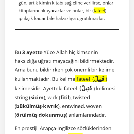
gün, artık kimin kitabı sağ eline verilirse, onlar
kitaplarını okuyacaklar ve onlar, bir (
fateel
)
iplikçik kadar bile haksızlığa uğratılmazlar.
Bu
3 ayette
Yüce Allah hiç kimsenin
haksızlığa uğratılmayacağını bildirmektedir.
Ama bunu bildirirken çok önemli bir kelime
فَتِيلً
kullanmaktadır. Bu kelime
fateel (
)
(
فَتِيلً
kelimesidir. Ayetteki fateel
) kelimesi
string (
sicim
), wick (
fitil
), twisted
(
bükülmüş
-
kıvrık
), entwined, woven
(
örülmüş
,
dokunmuş
) anlamlarındadır.
En prestijli Arapça-İngilizce sözlüklerinden