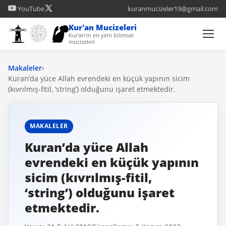
YouTube
kuranmucizeler19@gmail.com
Kur'an Mucizeleri
Kur'an'ın en yeni bilimsel
mucizeleri
Makaleler
›
Kuran’da yüce Allah evrendeki en küçük yapının sicim
(kıvrılmış-fitil, ‘string’) olduğunu işaret etmektedir.
MAKALELER
Kuran’da yüce Allah
evrendeki en küçük yapının
sicim (kıvrılmış-fitil,
‘string’) olduğunu işaret
etmektedir.