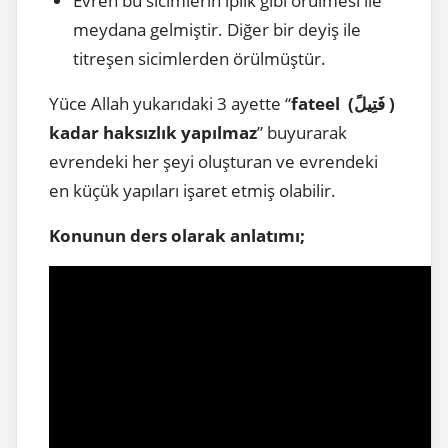
Evren bu sicimlerin iplik gibi örülmesi ile
meydana gelmiştir. Diğer bir deyiş ile
titreşen sicimlerden örülmüştür.
Yüce Allah yukarıdaki 3 ayette “
fateel (فَتِيلً )
kadar haksızlık yapılmaz
” buyurarak
evrendeki her şeyi oluşturan ve evrendeki
en küçük yapıları işaret etmiş olabilir.
Konunun ders olarak anlatımı;