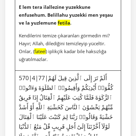
E lem tera ilallezine yuzekkune
enfusehum. Belillahu yuzekki men yeşau
ve la yuzlemune
fetila
.
Kendilerini temize çıkaranları görmedin mi?
Hayır; Allah, dilediğini temizleyip yüceltir.
Onlar, (
fateel
) iplikçik kadar bile haksızlığa
uğratılmazlar.
570|4|77|أَلَمْ تَرَ إِلَى ٱلَّذِينَ قِيلَ لَهُمْ
كُفُّوٓا۟ أَيْدِيَكُمْ وَأَقِيمُوا۟ ٱلصَّلَوٰةَ وَءَاتُوا۟
ٱلزَّكَوٰةَ فَلَمَّا كُتِبَ عَلَيْهِمُ ٱلْقِتَالُ إِذَا فَرِيقٌ
مِّنْهُمْ يَخْشَوْنَ ٱلنَّاسَ كَخَشْيَةِ ٱللَّهِ أَوْ أَشَدَّ
خَشْيَةً وَقَالُوا۟ رَبَّنَا لِمَ كَتَبْتَ عَلَيْنَا ٱلْقِتَالَ
لَوْلَآ أَخَّرْتَنَآ إِلَىٰٓ أَجَلٍ قَرِيبٍ قُلْ مَتَٰعُ ٱلدُّنْيَا