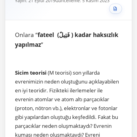
Yayın: 21 Eylül 2019
Güncelleme: 5 Kasım 2023
Onlara “
fateel (فَتِيلً ) kadar haksızlık
yapılmaz
”
Sicim teorisi
(M teorisi) son yıllarda
evrenimizin neden oluştuğunu açıklayabilen
en iyi teoridir. Fizikteki ilerlemeler ile
evrenin atomlar ve atom altı parçacıklar
(proton, nötron vb.), elektronlar ve fotonlar
gibi yapılardan oluştuğu keşfedildi. Fakat bu
parçacıklar neden oluşmaktaydı? Evrenin
kumaşı neden oluşmaktaydı? Evreni