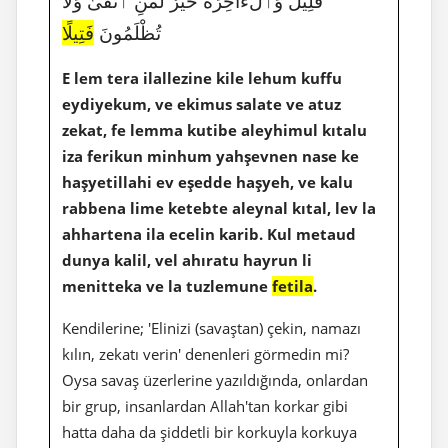
قَلِيلٌ وَٱلْءَاخِرَةُ خَيْرٌ لِّمَنِ ٱتَّقَىٰ وَلَا
تُظْلَمُونَ
فَتِيلًا
E lem tera ilallezine kile lehum kuffu
eydiyekum, ve ekimus salate ve atuz
zekat, fe lemma kutibe aleyhimul kıtalu
iza ferikun minhum yahşevnen nase ke
haşyetillahi ev eşedde haşyeh, ve kalu
rabbena lime ketebte aleynal kıtal, lev la
ahhartena ila ecelin karib. Kul metaud
dunya kalil, vel ahıratu hayrun li
menitteka ve la tuzlemune
fetila
.
Kendilerine; 'Elinizi (savaştan) çekin, namazı
kılın, zekatı verin' denenleri görmedin mi?
Oysa savaş üzerlerine yazıldığında, onlardan
bir grup, insanlardan Allah'tan korkar gibi
hatta daha da şiddetli bir korkuyla korkuya