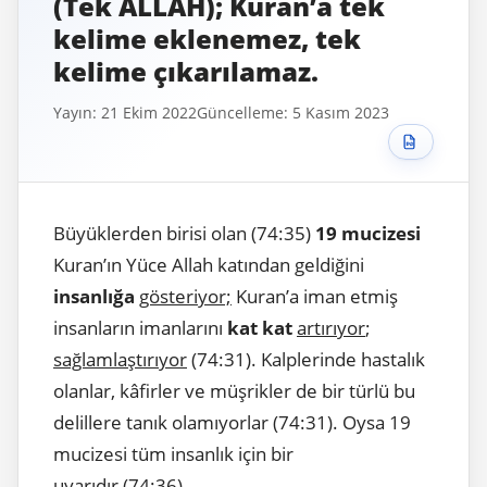
(Tek ALLAH); Kuran’a tek
kelime eklenemez, tek
kelime çıkarılamaz.
Yayın: 21 Ekim 2022
Güncelleme: 5 Kasım 2023
Büyüklerden birisi olan (74:35)
19 mucizesi
Kuran’ın Yüce Allah katından geldiğini
insanlığa
gösteriyor;
Kuran’a iman etmiş
insanların imanlarını
kat kat
artırıyor
;
sağlamlaştırıyor
(74:31). Kalplerinde hastalık
olanlar, kâfirler ve müşrikler de bir türlü bu
delillere tanık olamıyorlar (74:31). Oysa 19
mucizesi tüm insanlık için bir
uyarıdır (74:36).