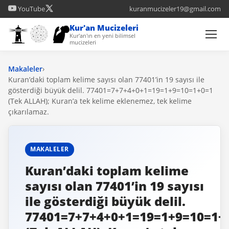
YouTube
kuranmucizeler19@gmail.com
Kur'an Mucizeleri
Kur'an'ın en yeni bilimsel
mucizeleri
Makaleler
›
Kuran’daki toplam kelime sayısı olan 77401’in 19 sayısı ile
gösterdiği büyük delil. 77401=7+7+4+0+1=19=1+9=10=1+0=1
(Tek ALLAH); Kuran’a tek kelime eklenemez, tek kelime
çıkarılamaz.
MAKALELER
Kuran’daki toplam kelime
sayısı olan 77401’in 19 sayısı
ile gösterdiği büyük delil.
77401=7+7+4+0+1=19=1+9=10=1+