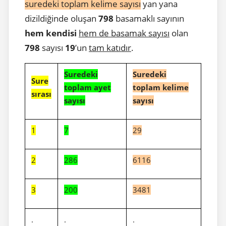
suredeki toplam kelime sayısı
yan yana
dizildiğinde oluşan
798
basamaklı sayının
hem kendisi
hem de basamak sayısı
olan
798
sayısı
19
’un
tam katıdır
.
Suredeki
Suredeki
Sure
toplam ayet
toplam kelime
sırası
sayısı
sayısı
1
7
29
2
286
6116
3
200
3481
.
.
.