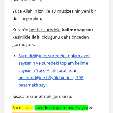
Yüce Allah'ın izni ile 19 mucizesinin yeni bir
delilini görelim;
Kuran’ın
her bir suredeki
kelime sayısını
kesinlikle
ilahi
olduğunu daha önceden
görmüştük.
Sure dizilişinin, suredeki toplam ayet
sayısının ve suredeki toplam kelime
sayısının Yüce Allah tarafından
belirlendiğine büyük bir delil; 798
basamaklı sayı.
Kısaca tekrar etmek gerekirse;
Sure sırası
,
suredeki toplam ayet sayısı
ve