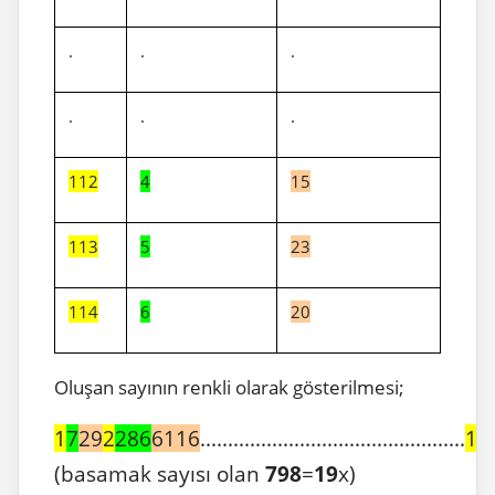
.
.
.
.
.
.
112
4
15
113
5
23
114
6
20
Oluşan sayının renkli olarak gösterilmesi;
1
7
29
2
286
6116
................................................
11
(basamak sayısı olan
798
=
19
x)