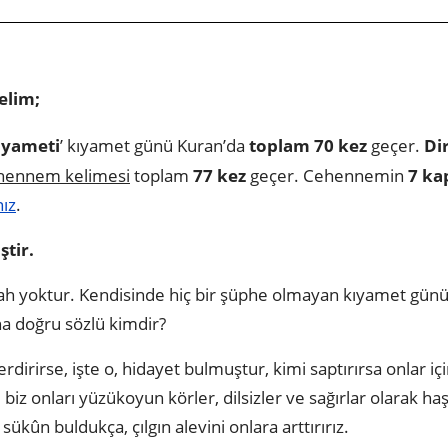
elim;
iyameti
’ kıyamet günü Kuran’da
toplam 70 kez
geçer.
Dir
hennem kelimesi
toplam
77 kez
geçer. Cehennemin
7 kap
nız
.
ştir.
lah yoktur. Kendisinde hiç bir şüphe olmayan kıyamet gün
ha doğru sözlü kimdir?
rdirirse, işte o, hidayet bulmuştur, kimi saptırırsa onlar iç
iz onları yüzükoyun körler, dilsizler ve sağırlar olarak h
ükûn buldukça, çılgın alevini onlara arttırırız.