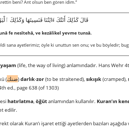
rettin beni? Ant olsun ben gören idim.”
قَالَ كَذَٰلِكَ أَتَتْكَ ءَايَٰتُنَا فَنَسِيتَهَا وَكَذَٰلِكَ ٱلْيَوْمَ تُنس
unâ fe nesîtehâ, ve kezâlikel yevme tunsâ.
geldi sana ayetlerimiz; öyle ki unuttun sen onu; ve bu böyledir; b
)
yaşam
(life, the way of living) anlamındadır. Hans Wehr 
ضنك
ü (
)
darlık
-
zor
(to be straitened),
sıkışık
(cramped),
th ed., page 638 (of 1303)
mesi
hatırlatma
,
öğüt
anlamından kullanılır.
Kuran’ın kend
t edilir.
rekt olarak Kuran’ı işaret ettiği ayetlerden bazıları aşağıda 