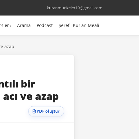
kuranmucizeler19@gmail.com
rsler
Arama
Podcast
Şerefli Kur'an Meali
ve azap
ılı bir
 acı ve azap
PDF oluştur