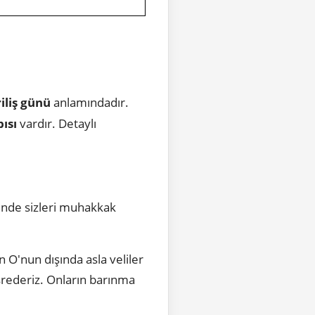
iliş günü
anlamındadır.
ısı
vardır. Detaylı
ünde sizleri muhakkak
in O'nun dışında asla veliler
aşrederiz. Onların barınma