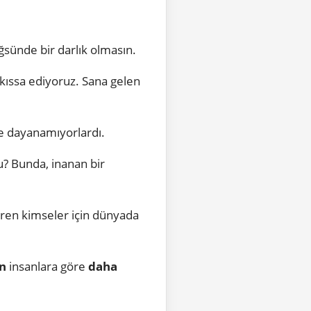
ğsünde bir darlık olmasın.
 kıssa ediyoruz. Sana gelen
ye dayanamıyorlardı.
u? Bunda, inanan bir
iren kimseler için dünyada
n
insanlara göre
daha