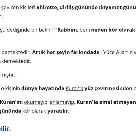
çeviren kişileri
ahirette
,
diriliş gününde
(
kıyamet günü
r.
 şu dediğinde bir bakın; ‘"
Rabbim
, beni
neden kör olarak
m
demektedir.
Artık her şeyin farkındadır
. Yüce Allah’ın
m demektedir.
mıştır.
o kişinin
dünya hayatında
Kuran’a
yüz çevirmesinden
o
Kuran’ını
okumayıp
,
anlamayıp
,
Kuran'la amel etmeyen,
ş gününde
kör olarak
yaratılır
.
lir.