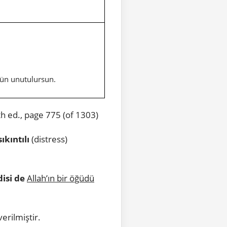
ugün unutulursun.
4th ed., page 775 (of 1303)
sıkıntılı
(distress)
isi de
Allah’ın bir öğüdü
verilmiştir.