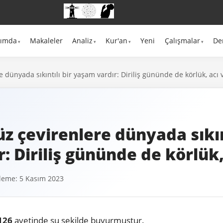
kımda
Makaleler
Analiz
Kur'an
Yeni
Çalışmalar
De
 dünyada sıkıntılı bir yaşam vardır: Diriliş gününde de körlük, acı 
z çevirenlere dünyada sıkınt
: Diriliş gününde de körlük,
leme: 5 Kasım 2023
 126
ayetinde şu şekilde buyurmuştur.