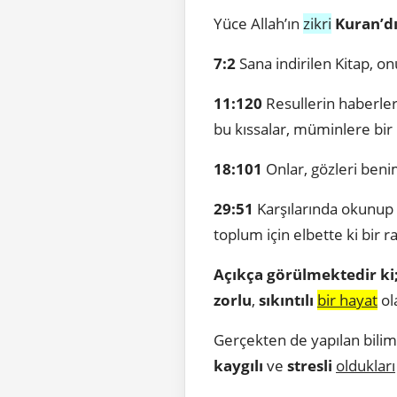
Yüce Allah’ın
zikri
Kuran’dı
7:2
Sana indirilen Kitap, o
11:120
Resullerin haberler
bu kıssalar, müminlere bir 
18:101
Onlar, gözleri beni
29:51
Karşılarında okunup 
toplum için elbette ki bir 
Açıkça görülmektedir ki
zorlu
,
sıkıntılı
bir hayat
ol
Gerçekten de yapılan bilims
kaygılı
ve
stresli
oldukları