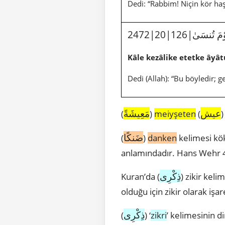
Dedi: “Rabbim! Niçin kör haş
2472|20|126|َىٰ
Kâle kezâlike etetke âyât
Dedi (Allah): “Bu böyledir; 
عيش
مَعِيشَةً
(
)
meiyşeten
(
ضَنكًا
(
)
danken
kelimesi kök
anlamındadır. Hans Wehr 4
ذِكْرِى
Kuran’da (
) zikir keli
olduğu için zikir olarak işare
ذِكْرِى
(
) ‘
zikri
’ kelimesinin di