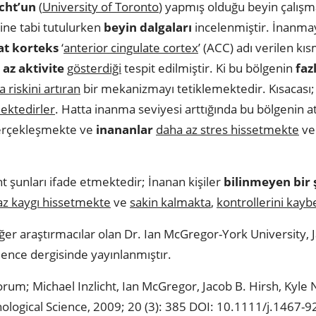
icht’un
(
University of Toronto
) yapmış olduğu beyin çalışm
mine tabi tutulurken
beyin dalgaları
incelenmiştir. İnanmay
at korteks
‘
anterior cingulate cortex
’ (ACC) adı verilen kı
az aktivite
gösterdiği
tespit edilmiştir. Ki bu bölgenin
faz
 riskini artıran
bir mekanizmayı tetiklemektedir. Kısacası
ektedirler
. Hatta inanma seviyesi arttığında bu bölgenin a
rçekleşmekte ve
inananlar
daha az stres hissetmekte
v
ht şunları ifade etmektedir; İnanan kişiler
bilinmeyen bir ş
az kaygı hissetmekte
ve
sakin kalmakta
,
kontrollerini kay
iğer araştırmacılar olan Dr. Ian McGregor-York University,
cience dergisinde yayınlanmıştır.
rum; Michael Inzlicht, Ian McGregor, Jacob B. Hirsh, Kyle
hological Science, 2009; 20 (3): 385 DOI: 10.1111/j.1467