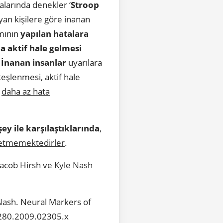
alarında denekler ‘
Stroop
an kişilere göre inanan
smının
yapılan hatalara
la aktif hale gelmesi
;
İnanan insanlar
uyarılara
teşlenmesi, aktif hale
e
daha az hata
ey ile karşılaştıklarında
,
betmemektedirler
.
 Jacob Hirsh ve Kyle Nash
 Nash. Neural Markers of
-9280.2009.02305.x