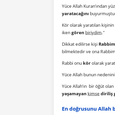
Yüce Allah Kuran’ından yüz 
yaratacağını
buyurmuştu
Kör olarak yaratılan kişinin
iken
gören
biriydim
."
Dikkat edilirse kişi
Rabbi
bilmektedir ve ona Rabbi
Rabbi onu
kör
olarak yarat
Yüce Allah bunun nedenini 
Yüce Allah’ın bir öğüt olan
yaşamayan
kimse
dirili
En doğrusunu Allah bi