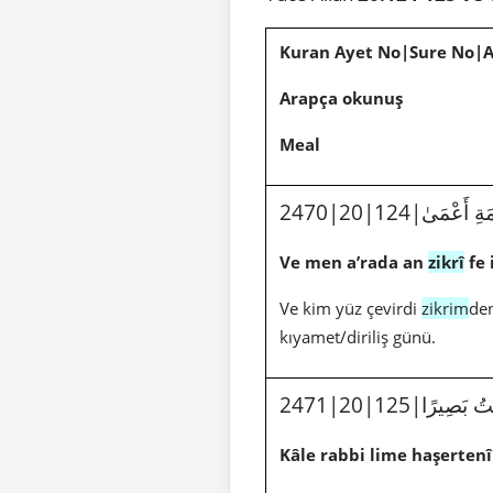
Kuran Ayet No|Sure No|
Arapça okunuş
Meal
مَةِ أَعْمَىٰ
Ve men a’rada an
zikrî
fe 
Ve kim yüz çevirdi
zikrim
den
kıyamet/diriliş günü.
2471|20|125|ًا
Kâle rabbi lime haşertenî