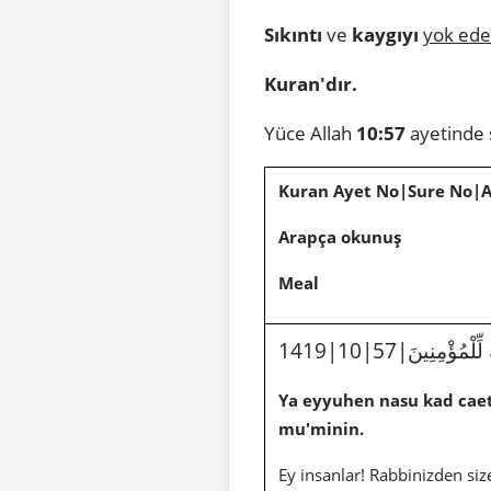
Sıkıntı
ve
kaygıyı
yok ed
Kuran'dır.
Yüce Allah
10:57
ayetinde
Kuran Ayet No|Sure No|
Arapça okunuş
Meal
1419|10|57|نِينَ
Ya eyyuhen nasu kad caet
mu'minin.
Ey insanlar! Rabbinizden siz