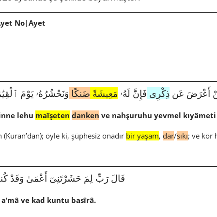
Ayet No|Ayet
2470|20|124|أَعْرَضَ عَن
ذِكْرِى
فَإِنَّ لَهُۥ
مَعِيشَةً
ضَنكًا
وَنَحْشُرُهُۥ يَوْمَ ٱلْقِيَٰ
inne lehu
maîşeten
danken
ve nahşuruhu yevmel kıyâmeti
 (Kuran’dan); öyle ki, şüphesiz onadır
bir yaşam
,
dar
/
sıkı
; ve kör
قَالَ رَبِّ لِمَ حَشَرْتَنِىٓ أَعْمَىٰ وَقَدْ كُنتُ بَصِير
 a’mâ ve kad kuntu basîrâ.