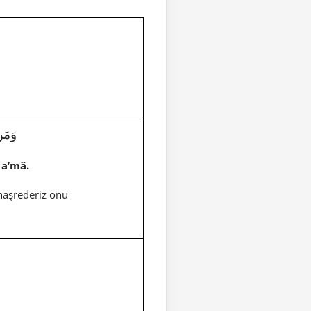
وَمَنْ 
 a’mâ.
 haşrederiz onu