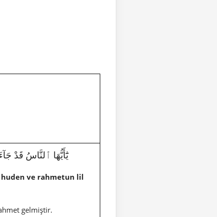
يَٰٓأَيُّهَا ٱلنَّاسُ قَدْ جَآ
 huden ve rahmetun lil
ahmet gelmiştir.