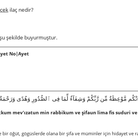
ecek
ilaç nedir?
 şu şekilde buyurmuştur.
Ayet No|Ayet
ءَتْكُم مَّوْعِظَةٌ مِّن رَّبِّكُمْ وَشِفَآءٌ لِّمَا فِى ٱلصُّدُورِ وَهُدًى وَرَحْمَةٌ لِّلْمُؤْمِ
kum mev'ızatun min rabbikum ve şifaun lima fis suduri ve
e bir öğüt, gögüslerde olana bir şifa ve müminler için hidayet ve r