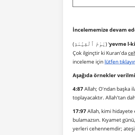
İncelememize devam ed
يَوْمَ ٱلْقِيَٰمَةِ
(
) ‘
yevme l-k
Çok ilginçtir ki Kuran'da
ce
inceleme için
lütfen tıklayı
Aşağıda örnekler verilmi
4:87
Allah; O'ndan başka i
toplayacaktır. Allah'tan da
17:97
Allah, kimi hidayete e
bulamazsın. Kıyamet günü, b
yerleri cehennemdir; ateşi s