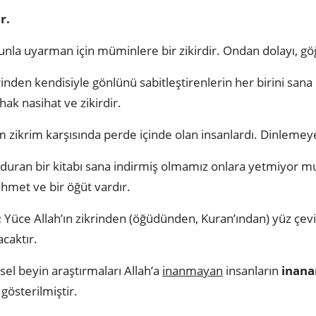
r.
nunla uyarman için müminlere bir zikirdir. Ondan dolayı, gö
inden kendisiyle gönlünü sabitleştirenlerin her birini sana
hak nasihat ve zikirdir.
m zikrim karşısında perde içinde olan insanlardı. Dinleme
duran bir kitabı sana indirmiş olmamız onlara yetmiyor m
rahmet ve bir öğüt vardır.
;
Yüce Allah’ın zikrinden (öğüdünden, Kuran’ından) yüz çev
acaktır.
el beyin araştırmaları Allah’a
inanmayan
insanların
inana
gösterilmiştir.