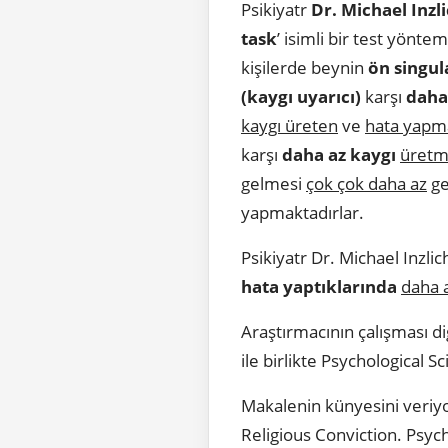
Psikiyatr
Dr. Michael Inzl
task
’ isimli bir test yönte
kişilerde beynin
ön singul
(kaygı uyarıcı)
karşı
daha 
kaygı üreten
ve
hata yapma
karşı
daha az kaygı
üretm
gelmesi
çok çok daha az
ge
yapmaktadırlar.
Psikiyatr Dr. Michael Inzlic
hata yaptıklarında
daha 
Araştırmacının çalışması d
ile birlikte Psychological S
Makalenin künyesini veriyo
Religious Conviction. Psyc