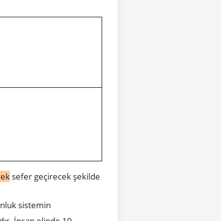
tek
sefer geçirecek şekilde
onluk sistemin
dır.
İnsan elinde 10