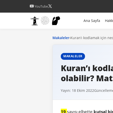
YouTube
Ana Sayfa
Hak
Makaleler
›
Kuran’ı kodlamak için ned
MAKALELER
Kuran’ı kodl
olabilir? Ma
Yayın: 18 Ekim 2022
Güncelleme
19
sayısı elbette
kutsal bi