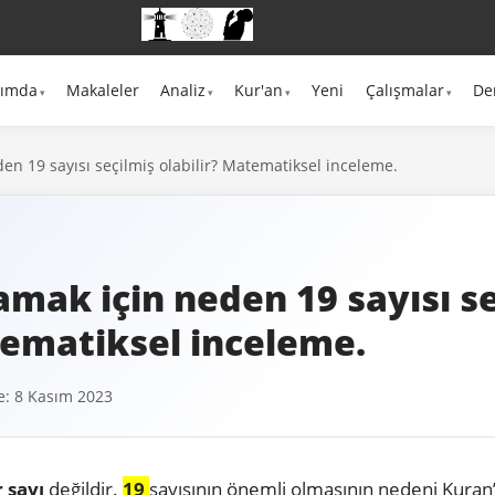
kımda
Makaleler
Analiz
Kur'an
Yeni
Çalışmalar
De
en 19 sayısı seçilmiş olabilir? Matematiksel inceleme.
amak için neden 19 sayısı s
tematiksel inceleme.
: 8 Kasım 2023
r sayı
değildir
.
19
sayısının önemli olmasının nedeni Kuran