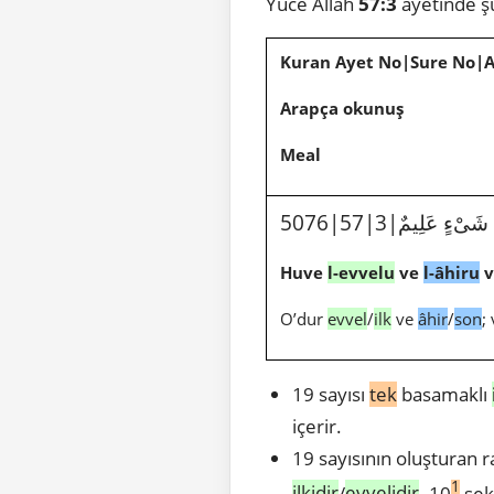
Yüce Allah
57:3
ayetinde ş
Kuran Ayet No|Sure No|
Arapça okunuş
Meal
ِ شَىْءٍ عَلِيمٌ
Huve
l-evvelu
ve
l-âhiru
v
O’dur
evvel
/
ilk
ve
âhir
/
son
;
19 sayısı
tek
basamaklı
içerir.
19 sayısının oluşturan r
1
ilkidir
/
evvelidir
. 10
şekl