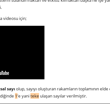
 sistemi sulandırmaktan ve etkisiz kılmaktan başka ne işe ya
i.
 videosu için;
sal sayı
olup, sayıyı oluşturan rakamların toplamının elde 
ldiğinde
1
’e yani
teke
ulaşan sayılar verilmiştir.