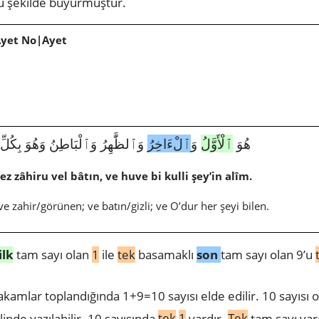
u şekilde buyurmuştur.
Ayet No|Ayet
5076|57|3|هُوَ
ٱلْأَوَّلُ
وَ
ٱلْءَاخِرُ
وَٱلظَّٰهِرُ وَٱلْبَاطِنُ وَهُوَ بِكُلّ
ez zâhiru vel bâtın, ve huve bi kulli şey’in alîm.
 ve zahir/görünen; ve batın/gizli; ve O’dur her şeyi bilen.
ilk
tam sayı olan
1
ile
tek
basamaklı
son
tam sayı olan 9’u
akamlar toplandığında 1+9=10 sayısı elde edilir. 10 sayısı 
inde yazılabilir.
10 sayısında
tek
1
vardır.
Tek
tam sayı var