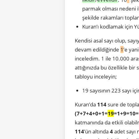
parmak olması nedeni il
şekilde rakamları topla
Kuran’ı kodlamak için Yü
Kendisi asal sayı olup, say
devam edildiğinde
1
’e yan
inceledim. 1 ile 10.000 ar
attığınızda bu özellikle bir
tabloyu inceleyin;
19 sayısının 223 sayı iç
Kuran’da
114
sure de top
(7+7+4+0+1=
19
=
1+9=10=
katmanında da etkili olabil
114
’ün altında
4
adet sayı 