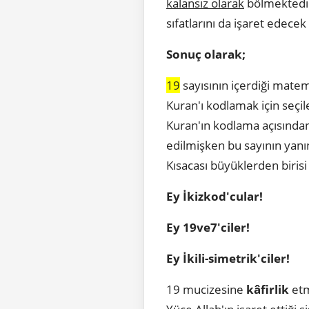
kalansız olarak
bölmektedir.
sıfatlarını da işaret edecek
Sonuç olarak;
19
sayısının içerdiği matema
Kuran'ı kodlamak için seçile
Kuran'ın kodlama açısından
edilmişken bu sayının yanın
Kısacası büyüklerden biris
Ey İkizkod'cular!
Ey 19ve7'ciler!
Ey İkili-simetrik'ciler!
19 mucizesine
kâfirlik
etm