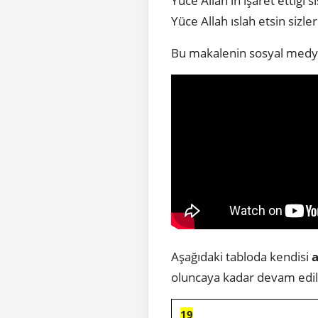
Yüce Allah'ın işaret ettiği
Yüce Allah ıslah etsin sizler
Bu makalenin sosyal medya
Aşağıdaki tabloda kendisi
a
oluncaya kadar devam edi
19