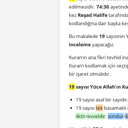
edilmesidir.
74:30
ayetind
kez
Reşad Halife
tarafınd
kodlandığına dair başka ke
Bu makalede
19
sayısının 
inceleme
yapacağız.
Kuran’ın ana fikri tevhid in
Kuran’ı kodlamak için seçti
bir işaret olmalıdır.
19
sayısı Yüce Allah’ın K
19 sayısı asal bir sayıdır
19 sayısı
tek
basamaklı
ilktir
/
evveldir
;
sondur
/
â