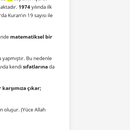
maktadır.
1974
yılında ilk
rda Kuran’ın 19 sayısı ile
nünde
matematiksel bir
u yapmıştır. Bu nedenle
ayıda kendi
sıfatlarına
da
r karşımıza çıkar;
n oluşur. (Yüce Allah