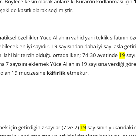
 Böylece kesin olarak anlarız ki Kuran’ın kodlanması için
 şekilde kasıtlı olarak seçilmiştir.
tiksel özellikler Yüce Allah'ın vahid yani teklik sıfatının ö
bilecek en iyi sayıdır. 19 sayısından daha iyi sayı asla geti
 ilahi bir tercih olduğu ortada iken; 74:30 ayetinde
19
sayı
a 7 sayısını eklemek Yüce Allah'ın 19 sayısına verdiği göre
i olan 19 mucizesine
kâfirlik
etmektir.
ek için getirdiğiniz sayılar (7 ve 2)
19
sayısının yukarıdaki ö