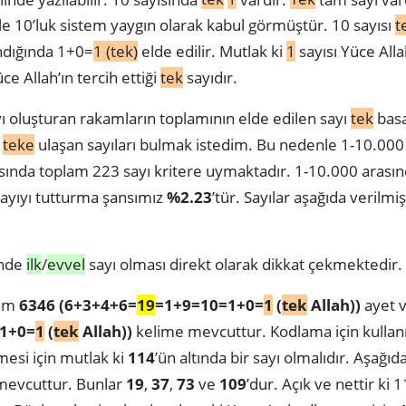
e 10’luk sistem yaygın olarak kabul görmüştür. 10 sayısı
t
ndığında 1+0=
1 (tek)
elde edilir. Mutlak ki
1
sayısı Yüce Alla
ce Allah’ın tercih ettiği
tek
sayıdır.
ıyı oluşturan rakamların toplamının elde edilen sayı
tek
basa
i
teke
ulaşan sayıları bulmak istedim. Bu nedenle 1-10.000 a
asında toplam 223 sayı kritere uymaktadır. 1-10.000 arasın
 sayıyı tutturma şansımız
%2.23
’tür. Sayılar aşağıda verilmi
inde
ilk
/
evvel
sayı olması direkt olarak dikkat çekmektedir.
lam
6346 (6+3+4+6=
19
=1+9=10=1+0=
1
(
tek
Allah))
ayet 
1+0=
1
(
tek
Allah)
)
kelime mevcuttur. Kodlama için kullanı
mesi için mutlak ki
114
’ün altında bir sayı olmalıdır. Aşağıd
mevcuttur. Bunlar
19
,
37
,
73
ve
109
’dur. Açık ve nettir ki 