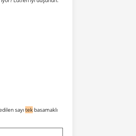
rıyor? Lütfen iyi düşünün.
edilen sayı
tek
basamaklı