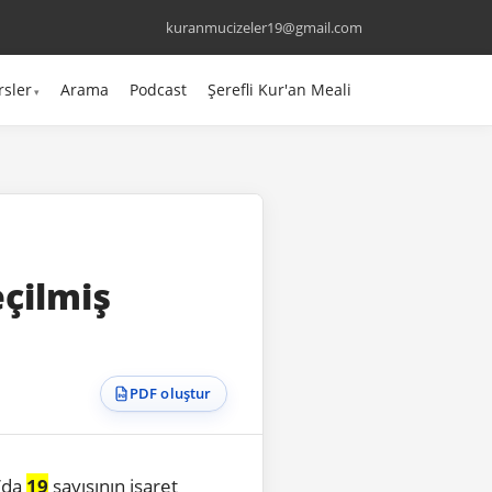
kuranmucizeler19@gmail.com
rsler
Arama
Podcast
Şerefli Kur'an Meali
eçilmiş
PDF oluştur
’da
19
sayısının işaret