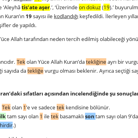
e ‘Aleyhâ
tis'ate aşer
.’, ‘Üzerinde
on dokuz
(
19
).’ buyurul
an Kuran’ın
19
sayısı ile
kodlandığı
keşfedildi. İlerleyen yılla
şifler de yapıldı.
Yüce Allah tarafından neden tercih edilmiş olabileceği yö
ancıdır.
Tek
olan Yüce Allah Kuran’da
tekliğine
ayrı bir vurg
ği sayıda da
tekliğe
vurgu olması beklenir. Ayrıca seçtiği s
uran’daki sıfatları açısından incelendiğinde şu sonuçla
.
Tek
olan
1
’e ve sadece
tek
kendisine bölünür.
ilk
tam sayı olan
1
ile
tek
basamaklı
son
tam sayı olan 9’da
hirdir
.)