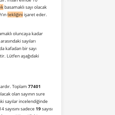
ek
basamaklı sayı olacak
h’ın
tekliğini
işaret eder.
maklı oluncaya kadar
rasındaki sayıları
da kafadan bir sayı
ştir. Lütfen aşağıdaki
vardır. Toplam
77401
lacak olan sayının sure
aki sayılar incelendiğinde
114 sayısını sadece
19
sayısı