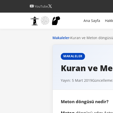
YouTube
Ana Sayfa
Hak
Makaleler
›
Kuran ve Meton döngüsü
MAKALELER
Kuran ve Me
Yayın: 5 Mart 2019
Güncelleme:
Meton döngüsü nedir?
Meton
döngüsü adını Astr