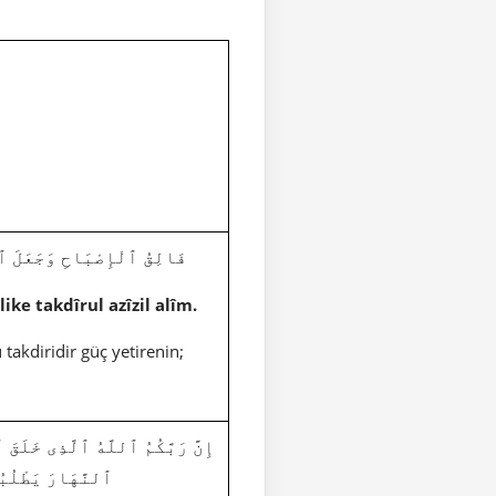
فَالِقُ ٱلْإِصْبَاحِ وَجَعَلَ ٱلَّيْلَ
ike takdîrul azîzil alîm.
 takdiridir güç yetirenin;
ٱلنَّهَارَ يَطْلُبُ