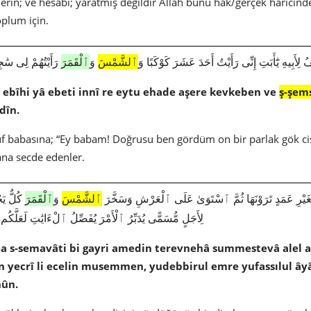
lerin; ve hesabı; yaratmış değildir Allah bunu hak/gerçek haricinde;
toplum için.
1598|12|4|َبِيهِ يَٰٓأَبَتِ إِنِّى رَأَيْتُ أَحَدَ عَشَرَ كَوْكَبًا وَ
ٱلشَّمْسَ
وَ
ٱلْقَمَرَ
رَأَيْتُهُمْ لِى سَٰج
li ebîhi yâ ebeti innî re eytu ehade aşere kevkeben ve
ş-şem
dîn.
uf babasına; “Ey babam! Doğrusu ben gördüm on bir parlak gök c
na secde edenler.
1707|13|2|رِ عَمَدٍ تَرَوْنَهَا ثُمَّ ٱسْتَوَىٰ عَلَى ٱلْعَرْشِ وَسَخَّرَ
ٱلشَّمْسَ
وَ
ٱلْقَمَرَ
كُلٌّ يَ
لِأَجَلٍ مُّسَمًّى يُدَبِّرُ ٱلْأَمْرَ يُفَصِّلُ ٱلْءَايَٰتِ لَعَلَّكُم بِ
fea s-semavâti bi gayri amedin terevnehâ summestevâ alel 
un yecrî li ecelin musemmen, yudebbirul emre yufassılul âyâ
nûn.