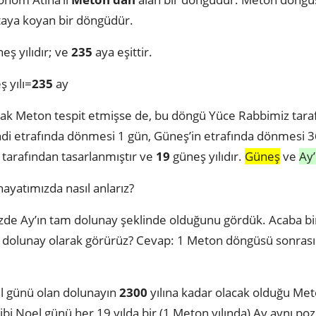
rtaya koyan bir döngüdür.
eş yılıdır; ve
235
aya eşittir.
 yılı=
235
ay
arak Meton tespit etmişse de, bu döngü Yüce Rabbimiz tar
endi etrafında dönmesi 1 gün, Güneş’in etrafında dönmesi 
tarafından tasarlanmıştır ve
19
güneş yılıdır.
Güneş
ve
Ay’
yatımızda nasıl anlarız?
e Ay’ın tam dolunay şeklinde olduğunu gördük. Acaba bi
dolunay olarak görürüz? Cevap: 1 Meton döngüsü sonrası y
el günü olan dolunayın
2300
yılına kadar olacak olduğu Me
ibi Noel günü her 19 yılda bir (1 Meton yılında) Ay aynı p