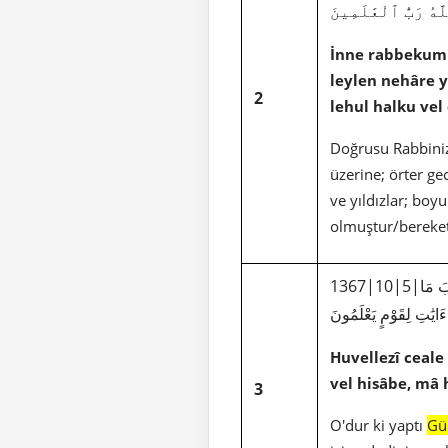
هُ رَبُّ ٱلْعَٰلَمِينَ
İnne rabbekumu 
leylen nehâre 
2
lehul halku vel
Doğrusu Rabbiniz 
üzerine; örter ge
ve yıldızlar; bo
olmuştur/bereket
بَ مَا
َايَٰتِ لِقَوْمٍ يَعْلَمُونَ
Huvellezî ceale
vel hisâbe, mâ h
3
O'dur ki yaptı
Gü