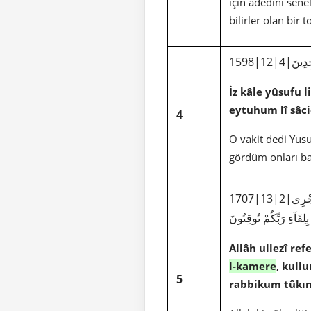
için adedini sene
bilirler olan bir 
ِدِينَ
İz kâle yûsufu 
eytuhum lî sâci
4
O vakit dedi Yus
gördüm onları ba
جْرِى
لِقَآءِ رَبِّكُمْ تُوقِنُونَ
Allâh ullezî re
l-kamere
, kull
5
rabbikum tûkı