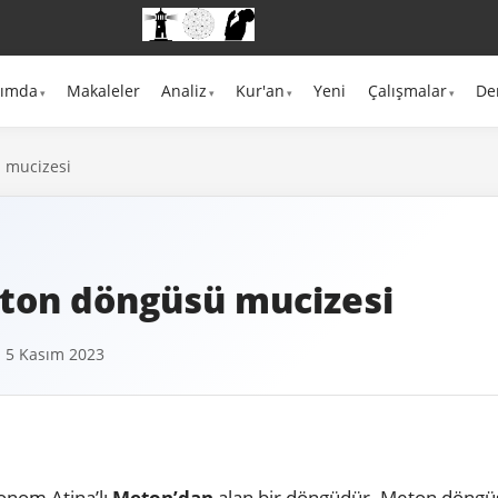
kımda
Makaleler
Analiz
Kur'an
Yeni
Çalışmalar
De
 mucizesi
ton döngüsü mucizesi
 5 Kasım 2023
onom Atina’lı
Meton’dan
alan bir döngüdür. Meton döng