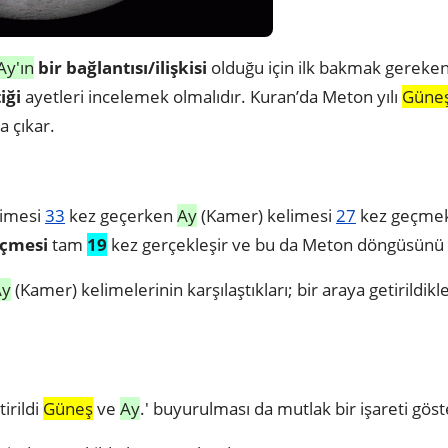
Ay'ın
bir bağlantısı/ilişkisi
olduğu için ilk bakmak gereke
iği
ayetleri incelemek olmalıdır. Kuran’da Meton yılı
Güne
a çıkar.
limesi
33
kez geçerken
Ay
(Kamer) kelimesi
27
kez geçmek
eçmesi
tam
19
kez gerçekleşir ve bu da Meton döngüsünü 
Ay
(Kamer) kelimelerinin karşılaştıkları; bir araya getirildikle
tirildi
Güneş
ve
Ay
.' buyurulması da mutlak bir işareti gö