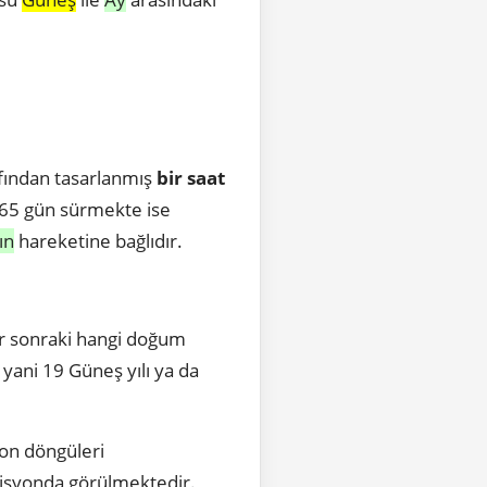
afından tasarlanmış
bir saat
365 gün sürmekte ise
ın
hareketine bağlıdır.
r sonraki hangi doğum
ani 19 Güneş yılı ya da
ton döngüleri
ozisyonda görülmektedir.