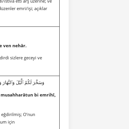
/istiva etti arş üzerine; ve
düzenler emri/işi; açıklar
e ven nehâr.
dirdi sizlere geceyi ve
1911|16|12|وَسَخَّرَ لَكُمُ ٱلَّيْلَ وَٱلنَّهَارَ وَ
 musahharâtun bi emrihî,
n eğdirilmiş; O’nun
lum için