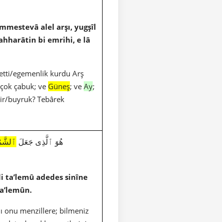
mmestevâ alel arşı, yugşîl
harâtin bi emrihi, e lâ
a etti/egemenlik kurdu Arş
n-çok çabuk; ve
Güneş
; ve
Ay
;
mir/buyruk? Tebârek
1367|10|5|هُوَ ٱلَّذِى جَعَلَ
ٱلشَّم
i ta’lemû adedes sinîne
ya’lemûn.
dı onu menzillere; bilmeniz