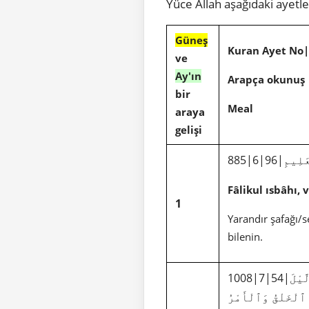
Yüce Allah aşağıdaki ayetl
Güneş
Kuran Ayet No
ve
Ay'ın
Arapça okunuş
bir
Meal
araya
gelişi
َلِيمِ
Fâlikul ısbâhı,
1
Yarandır şafağı/se
bilenin.
1008|7|54|إِنَّ رَبَّكُمُ ٱللَّهُ ٱلَّذِى خَلَقَ ٱلسَّمَٰوَٰتِ وَٱلْأَرْضَ فِى سِتَّةِ أَيَّامٍ ثُمَّ ٱسْتَوَىٰ عَلَى ٱلْعَرْشِ يُغْشِى ٱلَّيْلَ
ُ ٱلْخَلْقُ وَٱلْأَمْرُ