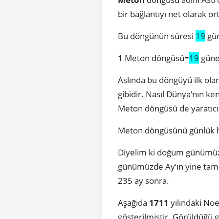
bir bağlantıyı net olarak o
Bu döngünün süresi
19
gün
1
Meton döngüsü=
19
güneş
Aslında bu döngüyü ilk ol
gibidir. Nasıl Dünya’nın k
Meton döngüsü de yaratıcı 
Meton döngüsünü günlük ha
Diyelim ki doğum günümüzd
günümüzde Ay’ın yine tam 
235 ay sonra.
Aşağıda
1711
yılındaki No
gösterilmiştir. Görüldüğü g