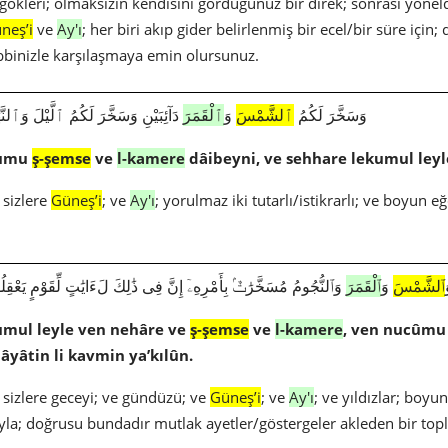
 gökleri; olmaksızın kendisini gördüğünüz bir direk; sonrası yöneldi
neş’i
ve
Ay'ı
; her biri akıp gider belirlenmiş bir ecel/bir süre için; 
abbinizle karşılaşmaya emin olursunuz.
1781|14|33|وَسَخَّرَ لَكُمُ
ٱلشَّمْسَ
وَ
ٱلْقَمَرَ
دَآئِبَيْنِ وَسَخَّرَ لَكُمُ ٱلَّيْلَ وَٱلنَّه
kumu
ş-şemse
ve
l-kamere
dâibeyni, ve sehhare lekumul leyl
 sizlere
Güneş’i
; ve
Ay'ı
; yorulmaz iki tutarlı/istikrarlı; ve boyun eğ
ٱلشَّمْسَ
وَ
ٱلْقَمَرَ
وَٱلنُّجُومُ مُسَخَّرَٰتٌۢ بِأَمْرِهِۦٓ إِنَّ فِى ذَٰلِكَ لَءَايَٰتٍ لِّقَوْمٍ يَعْقِل
umul leyle ven nehâre ve
ş-şemse
ve
l-kamere
, ven nucûmu
e âyâtin li kavmin ya’kılûn.
 sizlere geceyi; ve gündüzü; ve
Güneş’i
; ve
Ay'ı
; ve yıldızlar; boyu
la; doğrusu bundadır mutlak ayetler/göstergeler akleden bir top