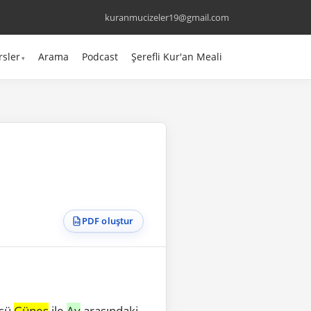
kuranmucizeler19@gmail.com
rsler
Arama
Podcast
Şerefli Kur'an Meali
PDF oluştur
üsü
Güneş
ile
Ay
arasındaki