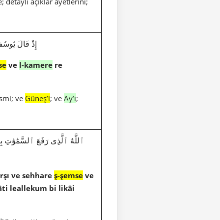
 detaylı açıklar ayetlerini;
إِذْ قَالَ يُوسُفُ لِأ
se
ve
l-kamere
re
ismi; ve
Güneş’i
; ve
Ay’ı
;
ٱللَّهُ ٱلَّذِى رَفَعَ ٱلسَّمَٰوَٰتِ بِغَيْ
arşı ve sehhare
ş-şemse
ve
ti leallekum bi likâi