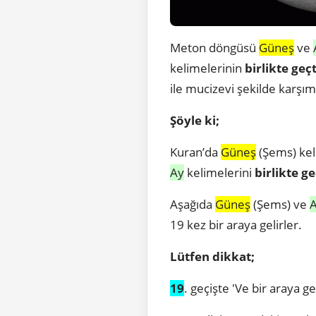
Meton döngüsü
Güneş
ve
kelimelerinin
birlikte geçt
ile mucizevi şekilde karşım
Şöyle ki;
Kuran’da
Güneş
(Şems) ke
Ay
kelimelerini
birlikte g
Aşağıda
Güneş
(Şems) ve
19 kez bir araya gelirler.
Lütfen dikkat;
19
. geçişte 'Ve bir araya ge