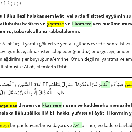
تَبَارَكَ ٱللَّ
llâhu llezî halakas semâvâti vel arda fî sitteti eyyâmin su
yatlubuhu hasîsen ve
ş-şemse
ve
l-kamere
ven nucûme musah
 emru, tebârek allâhu rabbulâlemîn.
Allah'tır; ki yarattı gökleri ve yeri altı günde/evrede; sonra istiv
ceyi gündüze; almak ister-talep eder (gündüz) onu (geceyi) anide
yun eğdirilmişler buyruğuna/emrine; O’nun değil mi yaratma ve e
li olmuştur Allah; alemlerin Rabbi.
ْسَ
ضِيَآءً وَ
ٱلْقَمَ
رَ نُورًا وَقَدَّرَهُۥ مَنَازِلَ لِتَعْلَمُوا۟ عَدَدَ ٱلسِّنِينَ وَٱلْحِسَا
خَلَقَ ٱللَّهُ ذَٰلِكَ إِلَّا بِٱلْحَقِّ يُفَصِّلُ ٱلْء
ş-şemse
dıyâen ve
l-kamere
nûren ve kadderehu menâzile l
alaka llâhu zâlike illâ bil hakkı, yufassılul âyâti li kavmin 
neş’i
bir parıldayan/bir ışıldayan; ve
Ay’ı
bir nur; ve kadere bağla