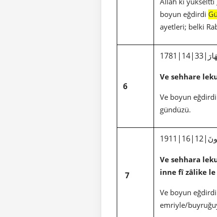
Allah ki yükseltti
boyun eğdirdi
Gü
ayetleri; belki R
َارَ
Ve sehhare le
6
Ve boyun eğdirdi
gündüzü.
ُونَ
Ve sehhara lek
inne fî zâlike l
7
Ve boyun eğdirdi
emriyle/buyruğuy