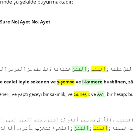
erinde şu şekilde buyurmaktadır;
|Sure No|Ayet No|Ayet
885|6|96| سَكَنًا وَ
ٱلشَّمْسَ
وَ
ٱلْقَمَرَ
حُسْبَانًا ذَٰلِكَ تَقْدِيرُ ٱلْعَزِيزِ ٱلْع
 ve cealel leyle sekenen ve
ş-şemse
ve
l-kamere
husbânen, zâl
heri; ve yaptı geceyi bir sakinlik; ve
Güneş’i
; ve
Ay’ı
; bir hesap; bu
هُۥ حَثِيثًا وَ
ٱلشَّمْسَ
وَ
ٱلْقَمَرَ
وَٱلنُّجُومَ مُسَخَّرَٰتٍۭ بِأَمْرِهِۦٓ أَلَا لَه