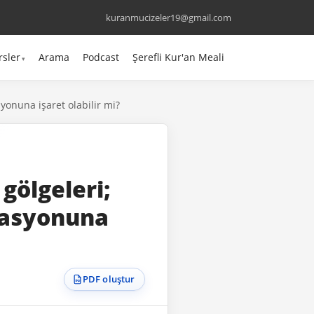
kuranmucizeler19@gmail.com
rsler
Arama
Podcast
Şerefli Kur'an Meali
onuna işaret olabilir mi?
gölgeleri;
rasyonuna
PDF oluştur