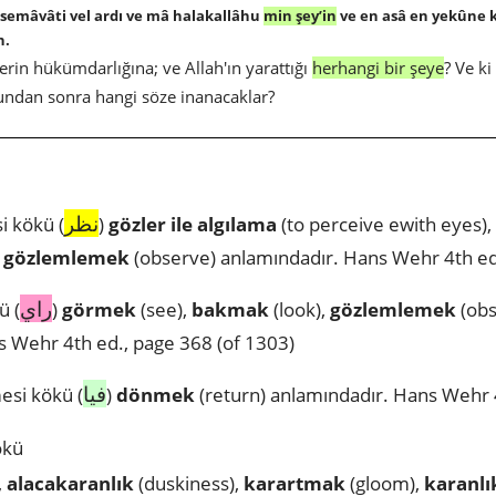
 semâvâti vel ardı ve mâ halakallâhu
min şey’in
ve en asâ en yekûne 
n.
erin hükümdarlığına; ve Allah'ın yarattığı
herhangi bir şeye
? Ve k
bundan sonra hangi söze inanacaklar?
نظر
i kökü (
)
gözler ile algılama
(to perceive ewith eyes),
,
gözlemlemek
(observe) anlamındadır. Hans Wehr 4th ed
راي
ü (
)
görmek
(see),
bakmak
(look),
gözlemlemek
(obs
s Wehr 4th ed., page 368 (of 1303)
فيا
esi kökü (
)
dönmek
(return) anlamındadır. Hans Wehr 4
ökü
,
alacakaranlık
(duskiness),
karartmak
(gloom),
karanlı