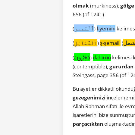
olmak
(murkiness),
gölge
656 (of 1241)
ٱلْيَمِينِ
(
)
l-yemini
kelimesi
مل
ٱلشَّمَآئِلِ
(
)
ş-şemaili
(
دَٰخِرُونَ
(
)
dahırun
kelimesi k
(contemptible),
gururdan
Steingass, page 356 (of 12
Bu ayetler
dikkatli okund
gezegenimizi
incelememi
Allah Rahman sıfatı ile evr
işaretlerini bize sunmuştu
parçacıktan
oluşmaktadır