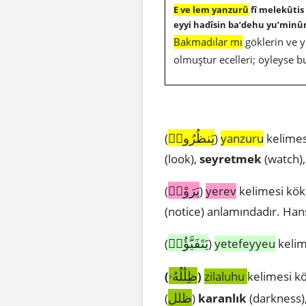
E ve lem yanzurû
fî melekûtis
eyyi hadîsin ba’dehu yu’minû
Bakmadılar mı
göklerin ve y
olmuştur ecelleri; öyleyse 
يَنظُرُوا۟
(
)
yanzuru
kelimes
(look),
seyretmek
(watch)
يَرَوْا۟
(
)
yerev
kelimesi kök
(notice) anlamındadır. Han
يَتَفَيَّؤُا۟
(
)
yetefeyyeu
kelim
ظِلَٰلُهُۥ
(
)
zilaluhu
kelimesi k
ظلل
(
)
karanlık
(darkness)