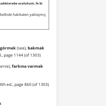
kadıkterebe eceluhum, fe bi
i belkide hakikaten yaklaşmış
görmek
(see),
bakmak
., page 1144 (of 1303)
erve),
farkına
varmak
th ed., page 860 (of 1303)
k