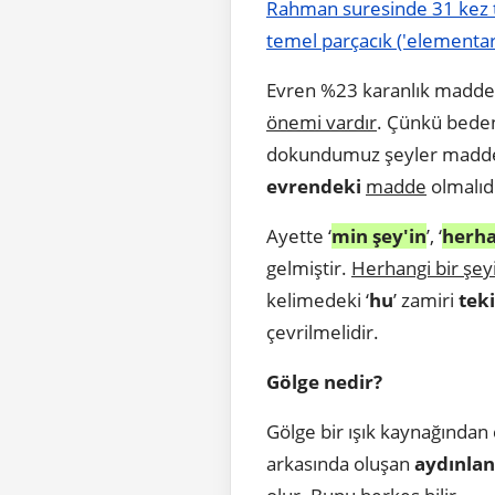
Rahman suresinde 31 kez te
temel parçacık ('elementary
Evren %23 karanlık madded
önemi vardır
. Çünkü beden
dokundumuz şeyler maddede
evrendeki
madde
olmalıdı
Ayette ‘
min şey'in
’, ‘
herha
gelmiştir.
Herhangi bir şey
kelimedeki ‘
hu
’ zamiri
teki
çevrilmelidir.
Gölge nedir?
Gölge bir ışık kaynağından 
arkasında oluşan
aydınla