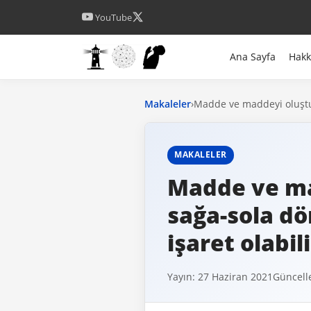
YouTube
Ana Sayfa
Hak
Makaleler
›
Madde ve maddeyi oluştur
MAKALELER
Madde ve ma
sağa-sola dö
işaret olabil
Yayın: 27 Haziran 2021
Güncell