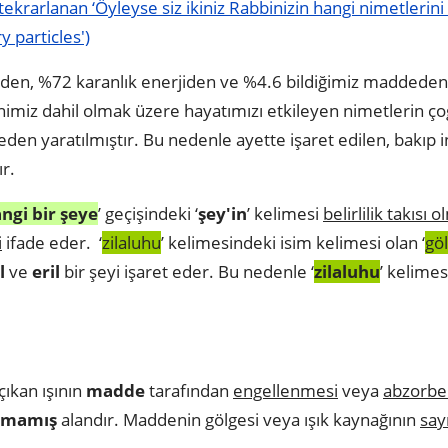
krarlanan ‘Öyleyse siz ikiniz Rabbinizin hangi nimetlerini
 particles')
en, %72 karanlık enerjiden ve %4.6 bildiğimiz maddeden
imiz dahil olmak üzere hayatımızı etkileyen nimetlerin ç
n yaratılmıştır. Bu nedenle ayette işaret edilen, bakıp 
r.
ngi bir şeye
’ geçişindeki ‘
şey'in
’ kelimesi
belirlilik takısı
i
ifade eder. ‘
zilaluhu
’ kelimesindeki isim kelimesi olan ‘
gö
l
ve
eril
bir şeyi işaret eder. Bu nedenle ‘
zilaluhu
’ kelimesi
çıkan ışının
madde
tarafından
engellenmesi
veya
abzorbe
nmamış
alandır. Maddenin gölgesi veya ışık kaynağının
say