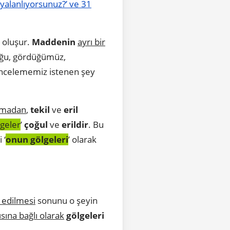
 yalanlıyorsunuz?’ ve 31
 oluşur.
Maddenin
ayrı bir
oğu, gördüğümüz,
incelememiz istenen şey
 olmadan
,
tekil
ve
eril
lgeler
’
çoğul
ve
erildir
. Bu
 ‘
onun gölgeleri
’ olarak
 edilmesi
sonunu o şeyin
ısına bağlı olarak
gölgeleri