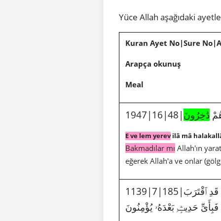
Yüce Allah aşağıdaki ayetl
Kuran Ayet No|Sure No|
Arapça okunuş
Meal
1947|16|48|
دَٰخِرُونَ
هُمْ
E ve lem yerev
ilâ mâ halakal
Bakmadılar mı
Allah'ın yarat
eğerek Allah'a ve onlar (gölg
1139|7|185|
َدِ ٱقْتَرَبَ
 فَبِأَىِّ حَدِيثٍۭ بَعْدَهُۥ يُؤْمِنُونَ