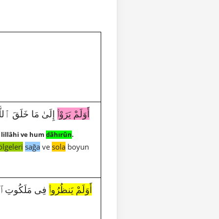
أَوَلَمْ يَرَوْا۟
إِلَىٰ مَا خَلَقَ ٱللّ
lillâhi ve hum
dâhırûn
.
ölgeleri
sağa
ve
sola
boyun
أَوَلَمْ يَنظُرُوا۟
فِى مَلَكُوتِ ٱلسَّ