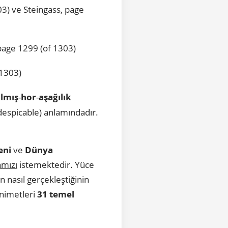
3) ve Steingass, page
page 1299 (of 1303)
 1303)
almış
-
hor
-
aşağılık
despicable) anlamındadır.
eni
ve
Dünya
mızı
istemektedir. Yüce
n nasıl gerçekleştiğinin
 nimetleri
31 temel