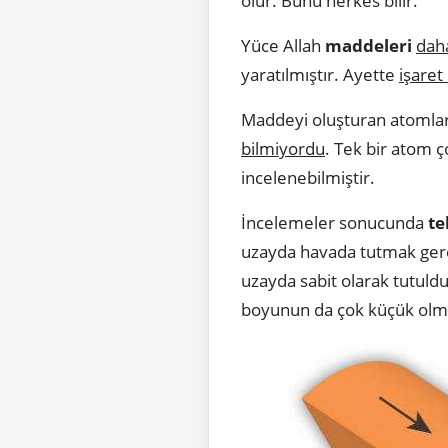
olur. Bunu herkes bilir.
Yüce Allah
maddeleri
daha
yaratılmıştır. Ayette
işaret
Maddeyi oluşturan atomlar
bilmiyordu
. Tek bir atom ç
incelenebilmiştir.
İncelemeler sonucunda
te
uzayda havada tutmak ger
uzayda sabit olarak tutuldu
boyunun da çok küçük olma