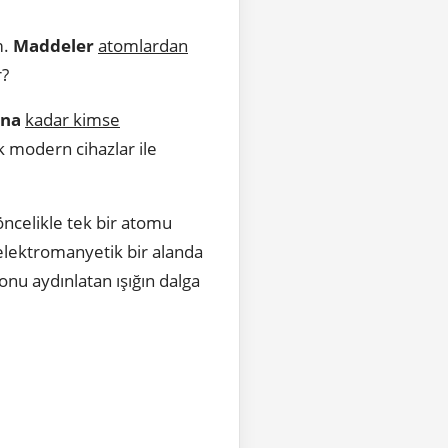
m.
Maddeler
atomlardan
r?
ına
kadar kimse
k modern cihazlar ile
öncelikle tek bir atomu
elektromanyetik bir alanda
onu aydınlatan ışığın dalga