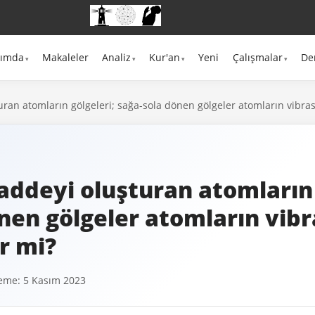
kımda
Makaleler
Analiz
Kur'an
Yeni
Çalışmalar
De
an atomların gölgeleri; sağa-sola dönen gölgeler atomların vibrasy
ddeyi oluşturan atomların 
nen gölgeler atomların vib
ir mi?
eme: 5 Kasım 2023