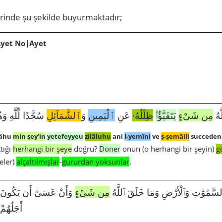
erinde şu şekilde buyurmaktadır;
Ayet No|Ayet
َهُ
مِن شَىْءٍ
يَتَفَيَّؤُا۟
ظِلَٰلُهُۥ
عَنِ
ٱلْيَمِينِ
وَ
ٱلشَّمَآئِلِ
سُجَّدًا لِّلَّهِ وَ
lâhu
min şey’in
yetefeyyeu
zilâluhu
ani
l-yemîni
ve
ş-şemâili
succeden 
tığı
herhangi bir şeye
doğru?
Döner
onun (o herhangi bir şeyin)
g
eler)
alçaltılmışlar
-
gururdan yoksunlar
.
مَٰوَٰتِ وَٱلْأَرْضِ وَمَا خَلَقَ ٱللَّهُ
مِن شَىْءٍ
وَأَنْ عَسَىٰٓ أَن يَكُونَ ق
أَجَلُهُمْ