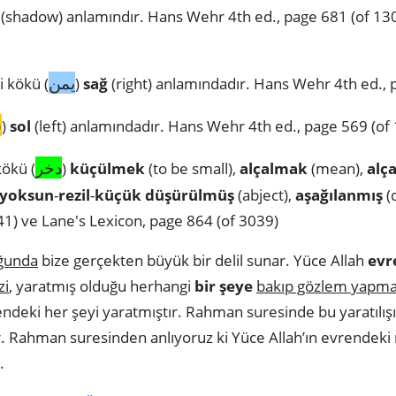
(shadow) anlamındır. Hans Wehr 4th ed., page 681 (of 130
يمن
 kökü (
)
sağ
(right) anlamındadır. Hans Wehr 4th ed., 
ش
)
sol
(left) anlamındadır. Hans Wehr 4th ed., page 569 (of
دخر
ökü (
)
küçülmek
(to be small),
alçalmak
(mean),
alç
 yoksun
-
rezil
-
küçük düşürülmüş
(abject),
aşağılanmış
(
41) ve Lane's Lexicon, page 864 (of 3039)
uğunda
bize gerçekten büyük bir delil sunar. Yüce Allah
evr
zi
, yaratmış olduğu herhangi
bir şeye
bakıp gözlem yapma
endeki her şeyi yaratmıştır. Rahman suresinde bu yaratılışı
r. Rahman suresinden anlıyoruz ki Yüce Allah’ın evrendeki
.