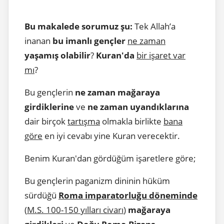
Bu makalede sorumuz şu:
Tek Allah’a
inanan
bu imanlı gençler
ne zaman
yaşamış olabilir
?
Kuran'da
bir işaret var
mı
?
Bu gençlerin
ne zaman mağaraya
girdiklerine
ve
ne zaman uyandıklarına
dair birçok
tartışma
olmakla birlikte
bana
göre
en iyi cevabı yine Kuran verecektir.
Benim Kuran'dan gördüğüm işaretlere göre;
Bu gençlerin paganizm dininin hüküm
sürdüğü
Roma imparatorluğu döneminde
(
M.S. 100-150 yılları civarı
)
mağaraya