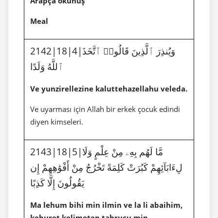
Arapça okunuş
Meal
2142|18|4|وَيُنذِرَ ٱلَّذِينَ قَالُوا۟ ٱتَّخَذَ
ٱللَّهُ وَلَدًا
Ve yunzirellezine kaluttehazellahu veleda.
Ve uyarması için Allah bir erkek çocuk edindi
diyen kimseleri.
2143|18|5|مَّا لَهُم بِهِۦ مِنْ عِلْمٍ وَلَا
لِءَابَآئِهِمْ كَبُرَتْ كَلِمَةً تَخْرُجُ مِنْ أَفْوَٰهِهِمْ إِن
يَقُولُونَ إِلَّا كَذِبًا
Ma lehum bihi min ilmin ve la li abaihim,
keburet kelimeten tahrucu min