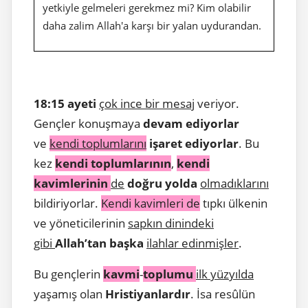
yetkiyle gelmeleri gerekmez mi? Kim olabilir
daha zalim Allah'a karşı bir yalan uydurandan.
18:15 ayeti
çok ince bir mesaj
veriyor.
Gençler konuşmaya
devam ediyorlar
ve
kendi toplumlarını
işaret ediyorlar
. Bu
kez
kendi toplumlarının
,
kendi
kavimlerinin
de
doğru yolda
olmadıklarını
bildiriyorlar.
Kendi kavimleri de
tıpkı ülkenin
ve yöneticilerinin
sapkın dinindeki
gibi
Allah’tan başka
ilahlar edinmişler
.
Bu gençlerin
kavmi
-
toplumu
ilk yüzyılda
yaşamış olan
Hristiyanlardır
. İsa resûlün