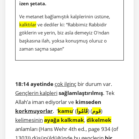
izen şetata.
Ve metanet bağlamıştık kalplerinin üstüne,
kalktılar
ve dediler ki: “Rabbimiz Rabbidir
göklerin ve yerin, biz asla demeyiz O'ndan
başkasına ilah, yoksa konuşmuş oluruz o
zaman saçma sapan”
18:14 ayetinde
çok ilginç
bir durum var.
Gençlerin kalpleri
sağlamlaştırılmış
. Tek
Allah’a iman ediyorlar ve
kimseden
korkmuyorlar
. ‘
kamu
’ (
قَامُوا
) (
قوم
)
kelimesinin
ayağa kalkmak
,
dikelmek
anlamları (Hans Wehr 4th ed., page 934 (of
1303)) düşünüldüğünde bu gençlerin
bir