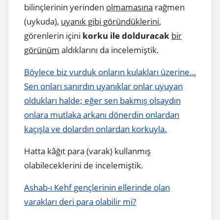
bilinçlerinin yerinden
olmamasına
rağmen
(uykuda),
uyanık gibi göründüklerini
,
görenlerin içini
korku ile dolduracak
bir
görünüm
aldıklarını da incelemiştik.
Böylece biz vurduk onların kulakları üzerine…
Sen onları sanırdın uyanıklar onlar uyuyan
oldukları halde; eğer sen bakmış olsaydın
onlara mutlaka arkanı dönerdin onlardan
kaçışla ve dolardın onlardan korkuyla.
Hatta kâğıt para (varak) kullanmış
olabileceklerini de incelemiştik.
Ashab-ı Kehf gençlerinin ellerinde olan
varakları deri para olabilir mi?