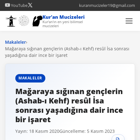
YouTube
kuranmucizeler19@gmail.com
Kur'an Mucizeleri
Kur'an'ın en yeni bilimsel
mucizeleri
Makaleler
›
Mağaraya sığınan gençlerin (Ashab-ı Kehf) resûl İsa sonrası
yaşadığına dair ince bir işaret
MAKALELER
Mağaraya sığınan gençlerin
(Ashab-ı Kehf) resûl İsa
sonrası yaşadığına dair ince
bir işaret
Yayın: 18 Kasım 2020
Güncelleme: 5 Kasım 2023