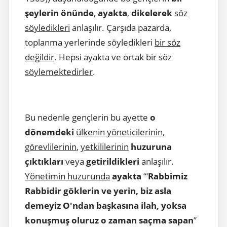
şeylerin önünde
,
ayakta
,
dikelerek
söz
söyledikleri
anlaşılır. Çarşıda pazarda,
toplanma yerlerinde söyledikleri
bir söz
değildir
. Hepsi ayakta ve ortak bir söz
söylemektedirler
.
Bu nedenle gençlerin bu ayette
o
dönemdeki
ülkenin yöneticilerinin
,
görevlilerinin
,
yetkililerinin
huzuruna
çıktıkları
veya
getirildikleri
anlaşılır.
Yönetimin huzurunda
ayakta
‘“
Rabbimiz
Rabbidir göklerin ve yerin, biz asla
demeyiz O'ndan başkasına ilah, yoksa
konuşmuş oluruz o zaman saçma sapan
”