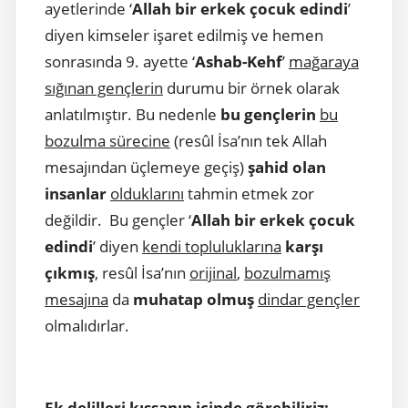
ayetlerinde ‘
Allah bir erkek çocuk edindi
’
diyen kimseler işaret edilmiş ve hemen
sonrasında 9. ayette ‘
Ashab-Kehf
’
mağaraya
sığınan gençlerin
durumu bir örnek olarak
anlatılmıştır. Bu nedenle
bu gençlerin
bu
bozulma sürecine
(resûl İsa’nın tek Allah
mesajından üçlemeye geçiş)
şahid olan
insanlar
olduklarını
tahmin etmek zor
değildir. Bu gençler ‘
Allah bir erkek çocuk
edindi
’ diyen
kendi topluluklarına
karşı
çıkmış
, resûl İsa’nın
orijinal
,
bozulmamış
mesajına
da
muhatap olmuş
dindar gençler
olmalıdırlar.
Ek delilleri kıssanın içinde görebiliriz;