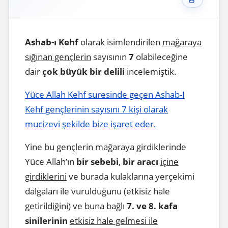
Ashab-ı Kehf
olarak isimlendirilen
mağaraya
sığınan gençlerin
sayısının
7
olabileceğine
dair
çok büyük bir delili
incelemiştik.
Yüce Allah Kehf suresinde geçen Ashab-I
Kehf gençlerinin sayısını 7 kişi olarak
mucizevi şekilde bize işaret eder.
Yine bu gençlerin mağaraya girdiklerinde
Yüce Allah’ın
bir sebebi
,
bir aracı
içine
girdiklerini
ve burada kulaklarına yerçekimi
dalgaları ile vurulduğunu (etkisiz hale
getirildiğini) ve buna bağlı
7. ve 8. kafa
sinilerinin
etkisiz hale gelmesi ile