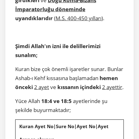
girdikleri
ve
Doğu Roma-Bizans
İmparatorluğu döneminde
uyandıklarıdır
(
M.S. 400-450 yılları
).
Şimdi Allah'ın izni ile delillerimizi
sunalım;
Kuran bize çok önemli işaretler sunar. Bunlar
Ashab-ı Kehf kıssasına başlamadan
hemen
önceki
2 ayet
ve
kıssanın içindeki
2 ayettir
.
Yüce Allah
18:4 ve 18:5
ayetlerinde şu
şekilde buyurmaktadır;
Kuran Ayet No|Sure No|Ayet No|Ayet