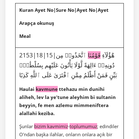
Kuran Ayet No|Sure No|Ayet No|Ayet
Arapça okunuş
Meal
2153|18|15|هَٰٓؤُلَآءِ
قَوْمُنَا
ٱتَّخَذُوا۟ مِن
دُونِهِۦٓ ءَالِهَةً لَّوْلَا يَأْتُونَ عَلَيْهِم بِسُلْطَٰنٍۭ
بَيِّنٍ فَمَنْ أَظْلَمُ مِمَّنِ ٱفْتَرَىٰ عَلَى ٱللَّهِ كَذِبًا
Haulai
kavmune
ttehazu min dunihi
aliheh, lev la ye'tune aleyhim bi sultanin
beyyin, fe men azlemu mimmeniftera
alallahi keziba.
Şunlar
bizim kavmimiz
-
toplumumuz
; edindiler
O'ndan başka ilahlar, onların onlara açık bir