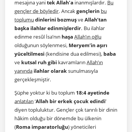
mesajına yani
tek Allah'a
inanmışlardır.
Bu
gençler de böyledir
. Ancak
gençlerin
bu
toplumu
dinlerini bozmuş
ve
Allah’tan
başka ilahlar edinmişlerdir
. Bu ilahlar
edinme resûl İsa’nın
haşa
Allah’ın oğlu
olduğunun söylenmesi,
Meryem’in aşırı
yüceltilmesi
(kendisine dua edilmesi),
baba
ve
kutsal ruh gibi
kavramların
Allah’ın
yanında
ilahlar olarak
sunulmasıyla
gerçekleşmiştir.
Şüphe yoktur ki bu toplum
18:4 ayetinde
anlatılan
‘
Allah bir erkek çocuk edindi
’
diyen topluluktur. Gençler çok tanrılı bir dinin
hâkim olduğu bir dönemde bu ülkenin
(
Roma imparatorluğu
) yöneticileri