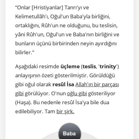
“Onlar [Hristiyanlar] Tanrı'yı ve
Kelimetullâh'ı, Oğul'un Baba'yla birliğini,
ortaklığını, Rûh'un ne olduğunu, bu teslisin,
yâni Rûh'un, Oğul'un ve Baba'nın birliğini ve
bunların üçünü birbirinden neyin ayırdığını
bilirler.”
Aşağıdaki resimde
üçleme
(
teslis
, '
trinity
')
anlayışının özeti gösterilmiştir. Görüldüğü
gibi oğul olarak
resûl İsa
Allah'ın bir parçası
gibi
görülüyor. O'nun
oğlu gibi
gösteriliyor
(Haşa). Bu nedenle resûl İsa'ya bile dua
edilebiliyor. Tam
bir şirk.