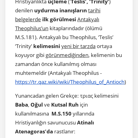
Hristiyanlıkta
üçleme
('
Teslis', ‘Trinity’
)
denilen
uydurma inanışların
tarihi
belgelerde
ilk görülmesi
Antakyalı
Theophilus’un
kitaplarındadır (ölümü
M.S.181). Antakyalı bu Theophilus, ‘Teslis’
‘Trinity’
kelimesini
yeni bir tarzda
ortaya
koyuyor gibi
görünmediğinden
, kelimenin bu
zamandan önce kullanılmış olması
muhtemeldir (Antakyalı Theophilus -
https://tr.qaz.wiki/wiki/Theophilus_of_Antioch
)
Yunancadan gelen Grekçe: τριας kelimesini
Baba
,
Oğul
ve
Kutsal Ruh
için
kullanılmasına
M.S.150
yıllarında
Hristiyanlığın savunucusu
Atinalı
Atenagoras'da
rastlanır: