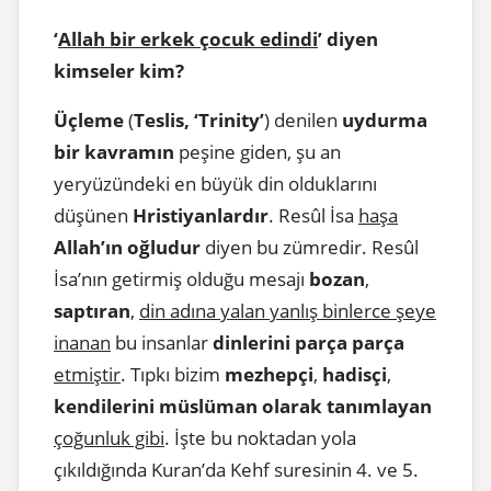
‘
Allah bir erkek çocuk edindi
’ diyen
kimseler kim?
Üçleme
(
Teslis, ‘Trinity’
) denilen
uydurma
bir kavramın
peşine giden, şu an
yeryüzündeki en büyük din olduklarını
düşünen
Hristiyanlardır
. Resûl İsa
haşa
Allah’ın oğludur
diyen bu zümredir. Resûl
İsa’nın getirmiş olduğu mesajı
bozan
,
saptıran
,
din adına yalan yanlış binlerce şeye
inanan
bu insanlar
dinlerini parça parça
etmiştir
. Tıpkı bizim
mezhepçi
,
hadisçi
,
kendilerini müslüman olarak tanımlayan
çoğunluk gibi
. İşte bu noktadan yola
çıkıldığında Kuran’da Kehf suresinin 4. ve 5.