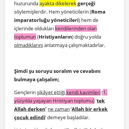
huzurunda
ayakta dikelerek
gerçeği
söylemişlerdir. Hem yöneticilerin (
Roma
imparatorluğu yöneticileri
) hem de
içlerinde oldukları
kendilerinden olan
toplumun
(
Hristiyanların
) doğru yolda
olmadıklarını
anlatmaya çalışmaktadırlar.
Şimdi şu soruyu soralım ve cevabını
bulmaya çalışalım;
Gençlerin
şikâyet ettiği
kendi kavimleri
(
1.
yüzyılda yaşayan Hristiyan toplumu)
'
tek
Allah derken
'
ne zaman
‘
Allah bir erkek
çocuk edindi
’ demeye başladılar.