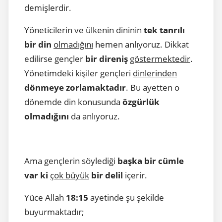
demişlerdir.
Yöneticilerin ve ülkenin dininin
tek tanrılı
bir din
olmadığını
hemen anlıyoruz. Dikkat
edilirse gençler
bir direniş
göstermektedir
.
Yönetimdeki kişiler gençleri
dinlerinden
dönmeye zorlamaktadır
. Bu ayetten o
dönemde din konusunda
özgürlük
olmadığını
da anlıyoruz.
Ama gençlerin söylediği
başka bir cümle
var ki
çok büyük
bir delil
içerir.
Yüce Allah
18:15
ayetinde şu şekilde
buyurmaktadır;