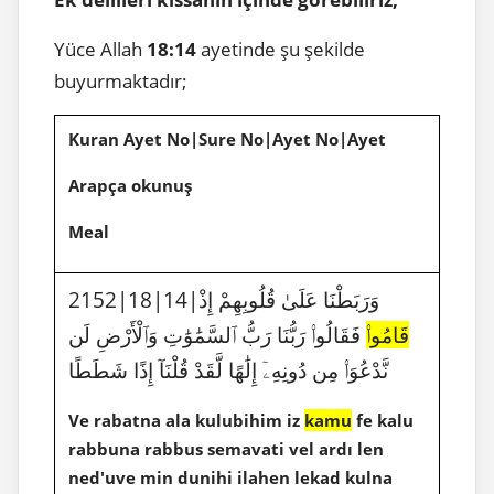
Yüce Allah
18:14
ayetinde şu şekilde
buyurmaktadır;
Kuran Ayet No|Sure No|Ayet No|Ayet
Arapça okunuş
Meal
2152|18|14|وَرَبَطْنَا عَلَىٰ قُلُوبِهِمْ إِذْ
قَامُوا۟
فَقَالُوا۟ رَبُّنَا رَبُّ ٱلسَّمَٰوَٰتِ وَٱلْأَرْضِ لَن
نَّدْعُوَا۟ مِن دُونِهِۦٓ إِلَٰهًا لَّقَدْ قُلْنَآ إِذًا شَطَطًا
Ve rabatna ala kulubihim iz
kamu
fe kalu
rabbuna rabbus semavati vel ardı len
ned'uve min dunihi ilahen lekad kulna