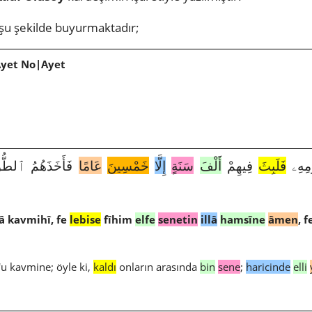
şu şekilde buyurmaktadır;
Ayet No|Ayet
3352|29|
فَلَبِثَ
فِيهِمْ
أَلْفَ
سَنَةٍ
إِلَّا
خَمْسِينَ
عَامًا
فَأَخَذَهُمُ ٱلطُّو
â kavmihî, fe
lebise
fîhim
elfe
senetin
illâ
hamsîne
âmen
, 
u kavmine; öyle ki,
kaldı
onların arasında
bin
sene
;
haricinde
elli