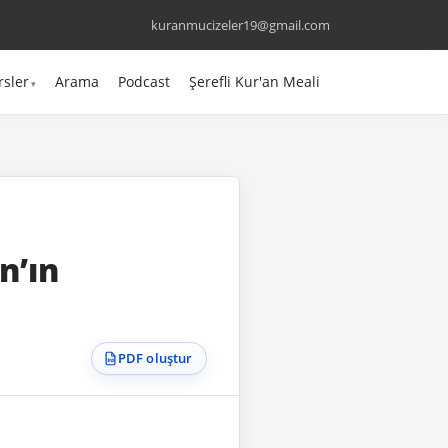
kuranmucizeler19@gmail.com
rsler
Arama
Podcast
Şerefli Kur'an Meali
n’ın
PDF oluştur