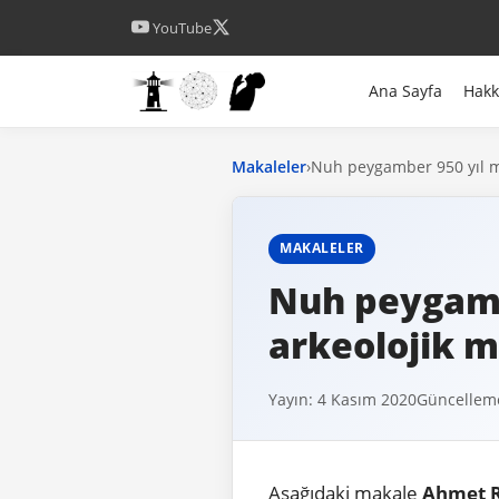
YouTube
Ana Sayfa
Hak
Makaleler
›
Nuh peygamber 950 yıl mı
MAKALELER
Nuh peygambe
arkeolojik m
Yayın: 4 Kasım 2020
Güncellem
Aşağıdaki makale
Ahmet R