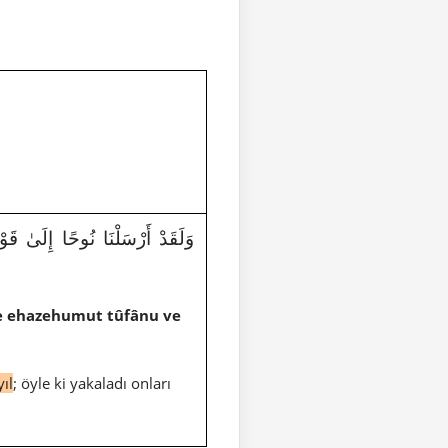
14|وَلَقَدْ أَرْسَلْنَا نُوحًا إِلَىٰ قَوْمِهِۦ
fe ehazehumut tûfânu ve
yıl
; öyle ki yakaladı onları