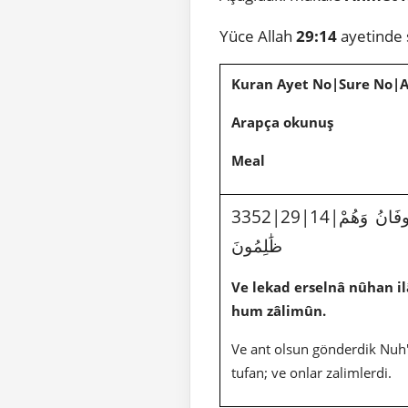
Yüce Allah
29:14
ayetinde 
Kuran Ayet No|Sure No|
Arapça okunuş
Meal
فَانُ وَهُمْ
ظَٰلِمُونَ
Ve lekad erselnâ nûhan il
hum zâlimûn.
Ve ant olsun gönderdik Nuh'
tufan; ve onlar zalimlerdi.