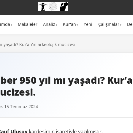
kımda
Makaleler
Analiz
Kur'an
Yeni
Çalışmalar
De
 yaşadı? Kur’an’ın arkeolojik mucizesi.
r 950 yıl mı yaşadı? Kur’a
ucizesi.
e: 15 Temmuz 2024
auf Ulusoy
kardeşimin işaretiyle yazılmıştır.