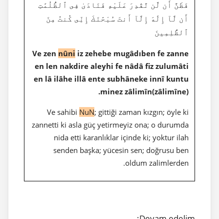
فَظَنَّ أَن لَّن نَّقْدِرَ عَلَيْهِ فَنَادَىٰ فِى ٱلظُّلُمَٰتِ
أَن لَّآ إِلَٰهَ إِلَّآ أَنتَ سُبْحَٰنَكَ إِنِّى كُنتُ مِنَ
ٱلظَّٰلِمِينَ
Ve zen
nûni
iz zehebe mugâdıben fe zanne
en len nakdire aleyhi fe nâdâ fiz zulumâti
en lâ ilâhe illâ ente subhâneke innî kuntu
minez zâlimîn(zâlimîne).
Ve sahibi
NuN
; gittiği zaman kızgın; öyle ki
zannetti ki asla güç yetirmeyiz ona; o durumda
nida etti karanlıklar içinde ki; yoktur ilah
senden başka; yücesin sen; doğrusu ben
oldum zalimlerden.
Devam edelim;