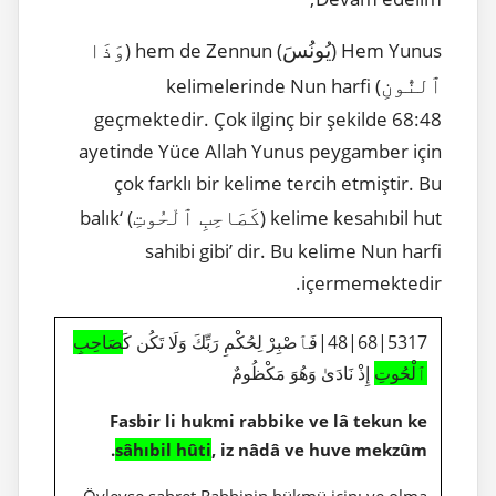
يُونُسَ
وَذَا
) hem de Zennun (
Hem Yunus (
ٱلنُّونِ
) kelimelerinde Nun harfi
geçmektedir. Çok ilginç bir şekilde 68:48
ayetinde Yüce Allah Yunus peygamber için
çok farklı bir kelime tercih etmiştir. Bu
كَصَاحِبِ ٱلْحُوتِ
) ‘balık
kelime kesahıbil hut (
sahibi gibi’ dir. Bu kelime Nun harfi
içermemektedir.
5317|68|48|فَٱصْبِرْ لِحُكْمِ رَبِّكَ وَلَا تَكُن كَ
صَاحِبِ
ٱلْحُوتِ
إِذْ نَادَىٰ وَهُوَ مَكْظُومٌ
Fasbir li hukmi rabbike ve lâ tekun ke
sâhıbil hûti
, iz nâdâ ve huve mekzûm.