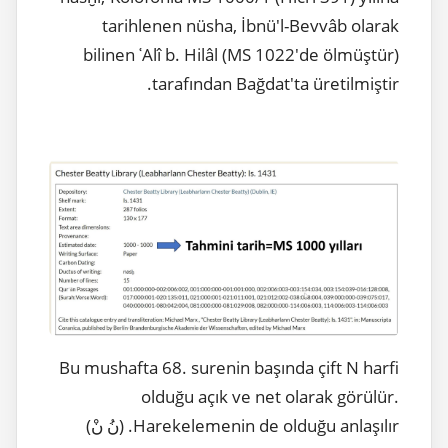
tarihlenen nüsha, İbnü'l-Bevvâb olarak
bilinen ʿAlî b. Hilâl (MS 1022'de ölmüştür)
tarafından Bağdat'ta üretilmiştir.
Bu mushafta 68. surenin başında çift N harfi
olduğu açık ve net olarak görülür.
Harekelemenin de olduğu anlaşılır. (نُ نْ)