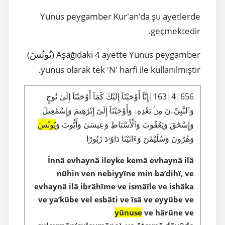
Yunus peygamber Kur'an’da şu ayetlerde
geçmektedir.
يُونُسَ
)
Aşağıdaki 4 ayette Yunus peygamber (
yunus olarak tek 'N' harfi ile kullanılmıştır.
656|4|163|إِنَّآ أَوْحَيْنَآ إِلَيْكَ كَمَآ أَوْحَيْنَآ إِلَىٰ نُوحٍ
وَٱلنَّبِيِّۦنَ مِنۢ بَعْدِهِۦ وَأَوْحَيْنَآ إِلَىٰٓ إِبْرَٰهِيمَ وَإِسْمَٰعِيلَ
وَإِسْحَٰقَ وَيَعْقُوبَ وَٱلْأَسْبَاطِ وَعِيسَىٰ وَأَيُّوبَ وَ
يُونُسَ
وَهَٰرُونَ وَسُلَيْمَٰنَ وَءَاتَيْنَا دَاوُۥدَ زَبُورًا
İnnâ evhaynâ ileyke kemâ evhaynâ ilâ
nûhin ven nebiyyîne min ba’dihî, ve
evhaynâ ilâ ibrâhîme ve ismâîle ve ishâka
ve ya’kûbe vel esbâti ve îsâ ve eyyûbe ve
yûnuse
ve hârûne ve