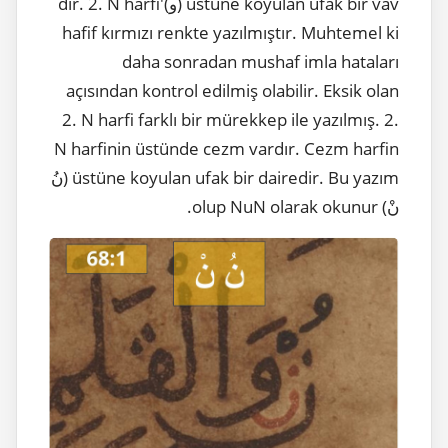
üstüne koyulan ufak bir vav (و)'dır. 2. N harfi
hafif kırmızı renkte yazılmıştır. Muhtemel ki
daha sonradan mushaf imla hataları
açısından kontrol edilmiş olabilir. Eksik olan
2. N harfi farklı bir mürekkep ile yazılmış. 2.
N harfinin üstünde cezm vardır. Cezm harfin
üstüne koyulan ufak bir dairedir. Bu yazım (نُ
نْ) olup NuN olarak okunur.