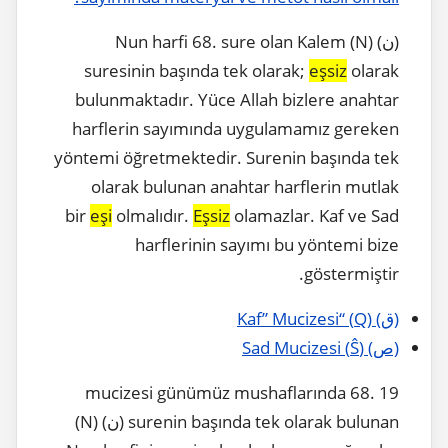
(ن) (N) Nun harfi 68. sure olan Kalem
suresinin başında tek olarak;
eşsiz
olarak
bulunmaktadır. Yüce Allah bizlere anahtar
harflerin sayımında uygulamamız gereken
yöntemi öğretmektedir. Surenin başında tek
olarak bulunan anahtar harflerin mutlak
bir
eşi
olmalıdır.
Eşsiz
olamazlar. Kaf ve Sad
harflerinin sayımı bu yöntemi bize
göstermiştir.
(ق) (Q) “Kaf” Mucizesi
(ص) (Ŝ) Sad Mucizesi
19 mucizesi günümüz mushaflarında 68.
surenin başında tek olarak bulunan (ن) (N)