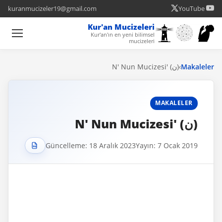
kuranmucizeler19@gmail.com
YouTube
Kur'an Mucizeleri
Kur'an'ın en yeni bilimsel
mucizeleri
(ن) 'N' Nun Mucizesi
›
Makaleler
MAKALELER
(ن) 'N' Nun Mucizesi
Güncelleme: 18 Aralık 2023
Yayın: 7 Ocak 2019