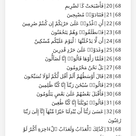
68|20|فَأَصْبَحَتْ كَٱلصَّرِيمِ
68|21|فَتَنَادَوْا۟ مُصْبِحِينَ
68|22|أَنِ ٱغْدُوا۟ عَلَىٰ حَرْثِكُمْ إِن كُنتُمْ صَٰرِمِينَ
68|23|فَٱنطَلَقُوا۟ وَهُمْ يَتَخَٰفَتُونَ
68|24|أَن لَّا يَدْخُلَنَّهَا ٱلْيَوْمَ عَلَيْكُم مِّسْكِينٌ
68|25|وَغَدَوْا۟ عَلَىٰ حَرْدٍ قَٰدِرِينَ
68|26|فَلَمَّا رَأَوْهَا قَالُوٓا۟ إِنَّا لَضَآلُّونَ
68|27|بَلْ نَحْنُ مَحْرُومُونَ
68|28|قَالَ أَوْسَطُهُمْ أَلَمْ أَقُل لَّكُمْ لَوْلَا تُسَبِّحُونَ
68|29|قَالُوا۟ سُبْحَٰنَ رَبِّنَآ إِنَّا كُنَّا ظَٰلِمِينَ
68|30|فَأَقْبَلَ بَعْضُهُمْ عَلَىٰ بَعْضٍ يَتَلَٰوَمُونَ
68|31|قَالُوا۟ يَٰوَيْلَنَآ إِنَّا كُنَّا طَٰغِينَ
68|32|عَسَىٰ رَبُّنَآ أَن يُبْدِلَنَا خَيْرًا مِّنْهَآ إِنَّآ إِلَىٰ رَبِّنَا
رَٰغِبُونَ
68|33|كَذَٰلِكَ ٱلْعَذَابُ وَلَعَذَابُ ٱلْءَاخِرَةِ أَكْبَرُ لَوْ