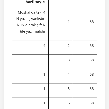
harfi sayısı
4 (Mushaf'da tek
N yazılış yanlıştır.
1
68
NuN olarak çift N
ile yazılmalıdır)
4
2
68
3
3
68
1
4
68
1
5
68
1
6
68