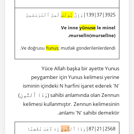
3925|37|139|وَإِنَّ
يُونُسَ
لَمِنَ ٱلْمُرْسَلِينَ
Ve inne
yûnuse
le minel
murselîn(murselîne).
Ve doğrusu
Yunus
; mutlak gönderilenlerdendi.
Yüce Allah başka bir ayette Yunus
peygamber için Yunus kelimesi yerine
isminin içindeki N harfini işaret ederek 'N'
وَذَا ٱلنُّونِ
)
sahibi anlamında olan Zennun (
kelimesi kullanmıştır. Zennun kelimesinin
anlamı 'N' sahibi demektir.
2568|21|87|وَذَا ٱل
نُّونِ
إِذ ذَّهَبَ مُغَٰضِبًا