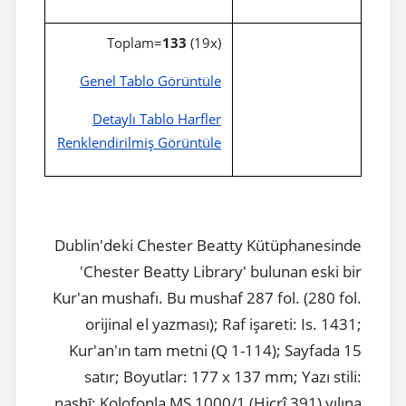
Toplam=
133
(19x)
Genel Tablo Görüntüle
Detaylı Tablo Harfler
Renklendirilmiş Görüntüle
Dublin'deki Chester Beatty Kütüphanesinde
'Chester Beatty Library' bulunan eski bir
Kur'an mushafı. Bu mushaf 287 fol. (280 fol.
orijinal el yazması); Raf işareti: Is. 1431;
Kur'an'ın tam metni (Q 1-114); Sayfada 15
satır; Boyutlar: 177 x 137 mm; Yazı stili:
nasḫī; Kolofonla MS 1000/1 (Hicrî 391) yılına