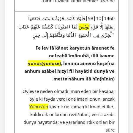
birini faziletli kıldık alemler üzerine.
1460|10|98|فَلَوْلَا كَانَتْ قَرْيَةٌ ءَامَنَتْ فَنَفَعَهَآ
إِيمَٰنُهَآ إِلَّا قَوْمَ
يُونُسَ
لَمَّآ ءَامَنُوا۟ كَشَفْنَا عَنْهُمْ عَذَابَ
ٱلْخِزْىِ فِى ٱلْحَيَوٰةِ ٱلدُّنْيَا وَمَتَّعْنَٰهُمْ إِلَىٰ حِينٍ
Fe lev lâ kânet karyetun âmenet fe
nefeahâ îmânuhâ, illâ kavme
yûnus(yûnuse)
, lemmâ âmenû keşefnâ
anhum azâbel hızyi fîl hayâtid dunyâ ve
metta’nâhum ilâ hîn(hînin).
Öyleyse neden olmadı iman eden bir kasaba;
öyle ki fayda verdi ona imanı onun; ancak
Yunus’un
kavmi; ne zaman ki iman ettiler,
kaldırdık onlardan rezil/utanç verici azabı
dünya hayatında; ve yararlandırdık onları bir
süre.