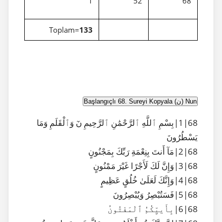
1
52
68
Toplam=
133
Nun (ن) Başlangıçlı 68. Sureyi Kopyala
68|1|بِسْمِ ٱللَّهِ ٱلرَّحْمَٰنِ ٱلرَّحِيمِ نٓ وَٱلْقَلَمِ وَمَا
يَسْطُرُونَ
68|2|مَآ أَنتَ بِنِعْمَةِ رَبِّكَ بِمَجْنُونٍ
68|3|وَإِنَّ لَكَ لَأَجْرًا غَيْرَ مَمْنُونٍ
68|4|وَإِنَّكَ لَعَلَىٰ خُلُقٍ عَظِيمٍ
68|5|فَسَتُبْصِرُ وَيُبْصِرُونَ
68|6|بِأَييِّكُمُ ٱلْمَفْتُونُ