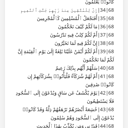
كَانُوا۟ يَعْلَمُونَ
68|34|إِنَّ لِلْمُتَّقِينَ عِندَ رَبِّهِمْ جَنَّٰتِ ٱلنَّعِيمِ
68|35|أَفَنَجْعَلُ ٱلْمُسْلِمِينَ كَٱلْمُجْرِمِينَ
68|36|مَا لَكُمْ كَيْفَ تَحْكُمُونَ
68|37|أَمْ لَكُمْ كِتَٰبٌ فِيهِ تَدْرُسُونَ
68|38|إِنَّ لَكُمْ فِيهِ لَمَا تَخَيَّرُونَ
68|39|أَمْ لَكُمْ أَيْمَٰنٌ عَلَيْنَا بَٰلِغَةٌ إِلَىٰ يَوْمِ ٱلْقِيَٰمَةِ إِنَّ
لَكُمْ لَمَا تَحْكُمُونَ
68|40|سَلْهُمْ أَيُّهُم بِذَٰلِكَ زَعِيمٌ
68|41|أَمْ لَهُمْ شُرَكَآءُ فَلْيَأْتُوا۟ بِشُرَكَآئِهِمْ إِن
كَانُوا۟ صَٰدِقِينَ
68|42|يَوْمَ يُكْشَفُ عَن سَاقٍ وَيُدْعَوْنَ إِلَى ٱلسُّجُودِ
فَلَا يَسْتَطِيعُونَ
68|43|خَٰشِعَةً أَبْصَٰرُهُمْ تَرْهَقُهُمْ ذِلَّةٌ وَقَدْ كَانُوا۟
يُدْعَوْنَ إِلَى ٱلسُّجُودِ وَهُمْ سَٰلِمُونَ
68|44|فَذَرْنِى وَمَن يُكَذِّبُ بِهَٰذَا ٱلْحَدِيثِ