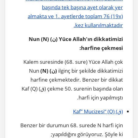
başında tek başına ayet olarak yer
almakta ve 1. ayetlerde toplam 76 (19x)
kez kullanılmaktadır.
Nun
) (N)
ن
(
Yüce Allah'ın dikkatimizi
harfine çekmesi:
Kalem suresinde (68. sure) Yüce Allah çok
Nun
) (N)
ن
(
ilginç bir şekilde dikkatimizi
harfine çekmektedir. Benzer bir dikkat
çekme 50. surenin başında olan (ق) (Q) Kaf
harfi için yapılmıştı.
(ق) (Q) “Kaf” Mucizesi
Benzer bir durumun 68. surede N harfi için
yapıldığını görüyoruz. Şöyle ki;