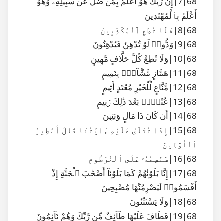
68|7|إِنَّ رَبَّكَ هُوَ أَعْلَمُ بِمَن ضَلَّ عَن سَبِيلِهِۦ وَهُوَ
أَعْلَمُ بِٱلْمُهْتَدِينَ
68|8|فَلَا تُطِعِ ٱلْمُكَذِّبِينَ
68|9|وَدُّوا۟ لَوْ تُدْهِنُ فَيُدْهِنُونَ
68|10|وَلَا تُطِعْ كُلَّ حَلَّافٍ مَّهِينٍ
68|11|هَمَّازٍ مَّشَّآءٍۭ بِنَمِيمٍ
68|12|مَّنَّاعٍ لِّلْخَيْرِ مُعْتَدٍ أَثِيمٍ
68|13|عُتُلٍّۭ بَعْدَ ذَٰلِكَ زَنِيمٍ
68|14|أَن كَانَ ذَا مَالٍ وَبَنِينَ
68|15|إِذَا تُتْلَىٰ عَلَيْهِ ءَايَٰتُنَا قَالَ أَسَٰطِيرُ
ٱلْأَوَّلِينَ
68|16|سَنَسِمُهُۥ عَلَى ٱلْخُرْطُومِ
68|17|إِنَّا بَلَوْنَٰهُمْ كَمَا بَلَوْنَآ أَصْحَٰبَ ٱلْجَنَّةِ إِذْ
أَقْسَمُوا۟ لَيَصْرِمُنَّهَا مُصْبِحِينَ
68|18|وَلَا يَسْتَثْنُونَ
68|19|فَطَافَ عَلَيْهَا طَآئِفٌ مِّن رَّبِّكَ وَهُمْ نَآئِمُونَ