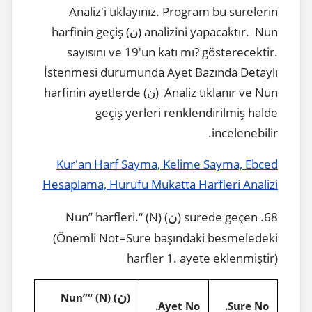
Analiz'i tıklayınız. Program bu surelerin
analizini yapacaktır. Nun (ن) harfinin geçiş
sayısını ve 19'un katı mı? gösterecektir.
İstenmesi durumunda Ayet Bazında Detaylı
Analiz tıklanır ve Nun (ن) harfinin ayetlerde
geçiş yerleri renklendirilmiş halde
incelenebilir.
Kur'an Harf Sayma, Kelime Sayma, Ebced
Hesaplama, Hurufu Mukatta Harfleri Analizi
ن
) (N) “Nun” harfleri.
68. surede geçen (
(Önemli Not=Sure başındaki besmeledeki
harfler 1. ayete eklenmiştir)
ن
) (N) “Nun”
(
Ayet No.
Sure No.