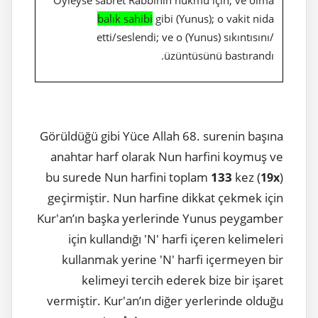
Öyleyse sabret Rabbinin hükmü için; ve olma
balık sahibi
gibi (Yunus); o vakit nida
etti/seslendi; ve o (Yunus) sıkıntısını/
üzüntüsünü bastırandı.
Görüldüğü gibi Yüce Allah 68. surenin başına
anahtar harf olarak Nun harfini koymuş ve
bu surede Nun harfini toplam
133
kez (
)
19x
geçirmiştir. Nun harfine dikkat çekmek için
Kur'an’ın başka yerlerinde Yunus peygamber
için kullandığı 'N' harfi içeren kelimeleri
kullanmak yerine 'N' harfi içermeyen bir
kelimeyi tercih ederek bize bir işaret
vermiştir. Kur'an’ın diğer yerlerinde olduğu