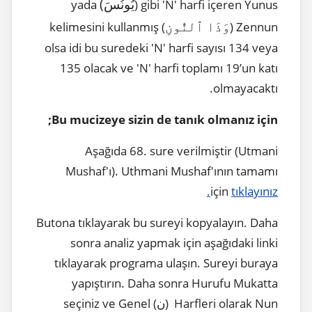
يُونُسَ)
yada
gibi 'N' harfi içeren Yunus (
وَذَا ٱلنُّونِ
) kelimesini kullanmış
Zennun (
olsa idi bu suredeki 'N' harfi sayısı 134 veya
135 olacak ve 'N' harfi toplamı 19’un katı
olmayacaktı.
Bu mucizeye sizin de tanık olmanız için;
Aşağıda 68. sure verilmiştir (Utmani
Mushaf'ı). Uthmani Mushaf'ının tamamı
için
tıklayınız.
Butona tıklayarak bu sureyi kopyalayın. Daha
sonra analiz yapmak için aşağıdaki linki
tıklayarak programa ulaşın. Sureyi buraya
yapıştırın. Daha sonra Hurufu Mukatta
Harfleri olarak Nun (ن) seçiniz ve Genel