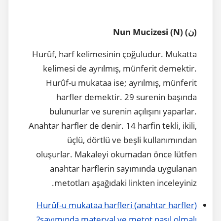
) (N) Nun Mucizesi
ن
(
Hurûf, harf kelimesinin çoğuludur. Mukatta
kelimesi de ayrılmış, münferit demektir.
Hurûf-u mukataa ise; ayrılmış, münferit
harfler demektir. 29 surenin başında
bulunurlar ve surenin açılışını yaparlar.
Anahtar harfler de denir. 14 harfin tekli, ikili,
üçlü, dörtlü ve beşli kullanımından
oluşurlar. Makaleyi okumadan önce lütfen
anahtar harflerin sayımında uygulanan
metotları aşağıdaki linkten inceleyiniz.
Hurûf-u mukataa harfleri (anahtar harfler)
sayımında materyal ve metot nasıl olmalı?