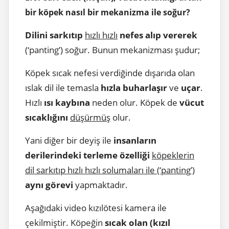
bir köpek nasıl bir mekanizma ile soğur?
Dilini
sarkıtıp
hızlı hızlı
nefes alıp vererek
(‘panting’) soğur. Bunun mekanizması şudur;
Köpek sıcak nefesi verdiğinde dışarıda olan
ıslak dil ile temasla
hızla buharlaşır
ve
uçar
.
Hızlı
ısı kaybına
neden olur. Köpek de
vücut
sıcaklığını
düşürmüş
olur.
Yani diğer bir deyiş ile
insanların
derilerindeki terleme özelliği
köpeklerin
dil sarkıtıp hızlı hızlı solumaları ile (‘panting’)
aynı görevi
yapmaktadır.
Aşağıdaki video kızılötesi kamera ile
çekilmiştir. Köpeğin
sıcak olan
(kızıl