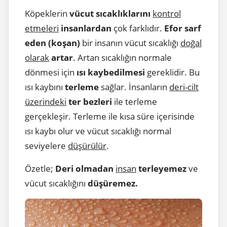
Köpeklerin
vücut sıcaklıklarını
kontrol
etmeleri
insanlardan
çok farklıdır.
Efor
sarf
eden (koşan)
bir insanın vücut sıcaklığı
doğal
olarak
artar
. Artan sıcaklığın normale
dönmesi için
ısı kaybedilmesi
gereklidir. Bu
ısı kaybını
terleme
sağlar. İnsanların
deri-cilt
üzerindeki
ter bezleri
ile terleme
gerçekleşir. Terleme ile kısa süre içerisinde
ısı kaybı olur ve vücut sıcaklığı normal
seviyelere
düşürülür
.
Özetle;
Deri olmadan
insan
terleyemez
ve
vücut sıcaklığını
düşüremez.