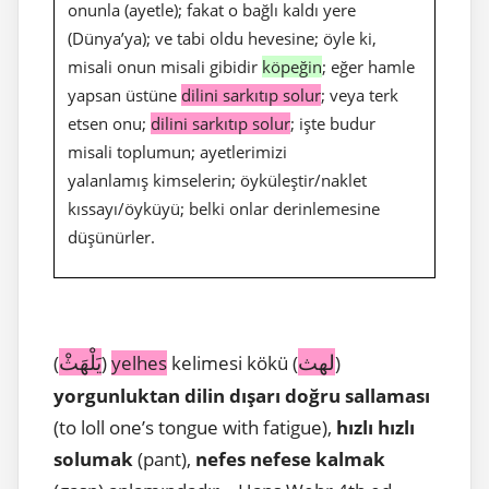
onunla (ayetle); fakat o bağlı kaldı yere
(Dünya’ya); ve tabi oldu hevesine; öyle ki,
misali onun misali gibidir
köpeğin
; eğer hamle
yapsan üstüne
dilini sarkıtıp solur
; veya terk
etsen onu;
dilini sarkıtıp solur
; işte budur
misali toplumun; ayetlerimizi
yalanlamış kimselerin; öyküleştir/naklet
kıssayı/öyküyü; belki onlar derinlemesine
düşünürler.
لهث
يَلْهَثْ
(
)
yelhes
kelimesi kökü (
)
yorgunluktan dilin dışarı doğru sallaması
(to loll one’s tongue with fatigue),
hızlı hızlı
solumak
(pant),
nefes nefese kalmak