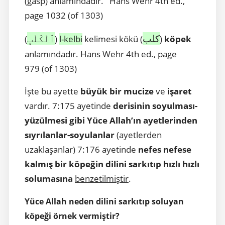
(gasp) anlamındadır. Hans Wehr 4th ed.,
page 1032 (of 1303)
كلب
ٱلْكَلْبِ
(
)
l-kelbi
kelimesi kökü (
)
köpek
anlamındadır. Hans Wehr 4th ed., page
979 (of 1303)
İşte bu ayette
büyük bir mucize
ve
işaret
vardır. 7:175 ayetinde
derisinin soyulması-
yüzülmesi gibi Yüce Allah’ın ayetlerinden
sıyrılanlar-soyulanlar
(ayetlerden
uzaklaşanlar) 7:176 ayetinde
nefes nefese
kalmış bir köpeğin dilini sarkıtıp hızlı hızlı
solumasına
benzetilmiştir
.
Yüce Allah neden dilini sarkıtıp soluyan
köpeği örnek vermiştir?