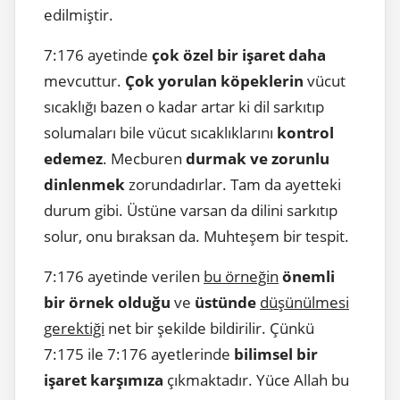
edilmiştir.
7:176 ayetinde
çok özel bir işaret daha
mevcuttur.
Çok yorulan köpeklerin
vücut
sıcaklığı bazen o kadar artar ki dil sarkıtıp
solumaları bile vücut sıcaklıklarını
kontrol
edemez
. Mecburen
durmak ve zorunlu
dinlenmek
zorundadırlar. Tam da ayetteki
durum gibi. Üstüne varsan da dilini sarkıtıp
solur, onu bıraksan da. Muhteşem bir tespit.
7:176 ayetinde verilen
bu örneğin
önemli
bir örnek olduğu
ve
üstünde
düşünülmesi
gerektiği
net bir şekilde bildirilir. Çünkü
7:175 ile 7:176 ayetlerinde
bilimsel bir
işaret karşımıza
çıkmaktadır. Yüce Allah bu