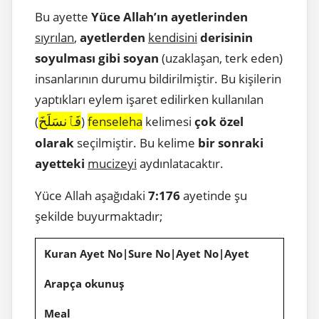
Bu ayette
Yüce Allah’ın ayetlerinden
sıyrılan
,
ayetlerden
kendisini
derisinin
soyulması gibi soyan
(uzaklaşan, terk eden)
insanlarının durumu bildirilmiştir. Bu kişilerin
yaptıkları eylem işaret edilirken kullanılan
فَٱنسَلَخَ
(
)
fenseleha
kelimesi
çok özel
olarak
seçilmiştir. Bu kelime
bir sonraki
ayetteki
mucizeyi
aydınlatacaktır.
Yüce Allah aşağıdaki
7:176
ayetinde şu
şekilde buyurmaktadır;
Kuran Ayet No|Sure No|Ayet No|Ayet
Arapça okunuş
Meal