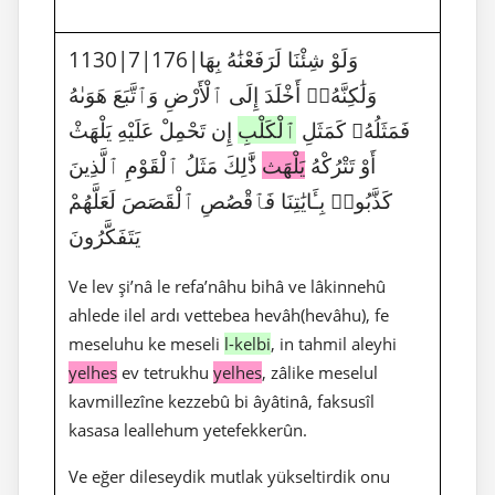
1130|7|176|وَلَوْ شِئْنَا لَرَفَعْنَٰهُ بِهَا
وَلَٰكِنَّهُۥٓ أَخْلَدَ إِلَى ٱلْأَرْضِ وَٱتَّبَعَ هَوَىٰهُ
فَمَثَلُهُۥ كَمَثَلِ
ٱلْكَلْبِ
إِن تَحْمِلْ عَلَيْهِ يَلْهَثْ
أَوْ تَتْرُكْهُ
يَلْهَث
ذَّٰلِكَ مَثَلُ ٱلْقَوْمِ ٱلَّذِينَ
كَذَّبُوا۟ بِـَٔايَٰتِنَا فَٱقْصُصِ ٱلْقَصَصَ لَعَلَّهُمْ
يَتَفَكَّرُونَ
Ve lev şi’nâ le refa’nâhu bihâ ve lâkinnehû
ahlede ilel ardı vettebea hevâh(hevâhu), fe
meseluhu ke meseli
l-kelbi
, in tahmil aleyhi
yelhes
ev tetrukhu
yelhes
, zâlike meselul
kavmillezîne kezzebû bi âyâtinâ, faksusîl
kasasa leallehum yetefekkerûn.
Ve eğer dileseydik mutlak yükseltirdik onu