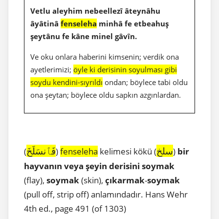
Vetlu aleyhim nebeellezî âteynâhu
âyâtinâ
fenseleha
minhâ fe etbeahuş
şeytânu fe kâne minel gâvîn.
Ve oku onlara haberini kimsenin; verdik ona
ayetlerimizi;
öyle ki derisinin soyulması gibi
soydu kendini-sıyrıldı
ondan; böylece tabi oldu
ona şeytan; böylece oldu sapkın azgınlardan.
سلخ
فَٱنسَلَخَ
(
)
fenseleha
kelimesi kökü (
)
bir
hayvanın veya şeyin derisini soymak
(flay),
soymak
(skin),
çıkarmak
-
soymak
(pull off, strip off) anlamındadır. Hans Wehr
4th ed., page 491 (of 1303)