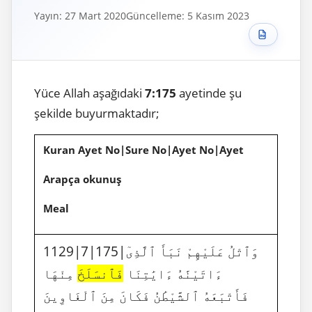
Yayın: 27 Mart 2020
Güncelleme: 5 Kasım 2023
Yüce Allah aşağıdaki
7:175
ayetinde şu
şekilde buyurmaktadır;
Kuran Ayet No|Sure No|Ayet No|Ayet
Arapça okunuş
Meal
1129|7|175|وَٱتْلُ عَلَيْهِمْ نَبَأَ ٱلَّذِىٓ
ءَاتَيْنَٰهُ ءَايَٰتِنَا
فَٱنسَلَخَ
مِنْهَا
فَأَتْبَعَهُ ٱلشَّيْطَٰنُ فَكَانَ مِنَ ٱلْغَاوِينَ