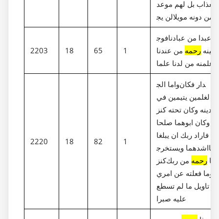
العذاب بل لهم موعد
يج‎دوا من دونه مويلا
فوج‎دا عبدا من عبادنا
ااتينه
رحمه
من عندنا
1
65
18
2203
وعلمنه من لدنا علما
واما الج‎دار فكان
لغلمين يتيمين في
لمدينه وكان تحته كنز‎
ما وكان ابوهما صلحا
فاراد ربك ان يبلغا
2220
18
82
1
اشدهما ويستخرج‎ا
نز‎هما
رحمه
من ربك
وما فعلته عن امري
ك تاويل ما لم تسطع
عليه صبرا