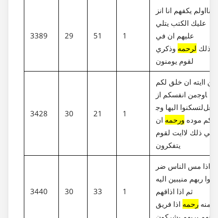
اولم يكفهم انا انز‎لنا
عليك الكتب يتلي
عليهم ان في
1
51
29
3389
ذلك
لرحمه
وذكري
لقوم يومنون
من اايته ان خلق لكم
من انفسكم از‎وج‎ا
لتسكنوا اليها وج‎عل
3428
30
21
1
ينكم موده
ورحمه
ان
في ذلك لاايت لقوم
يتفكرون
واذا مس الناس ضر
عوا ربهم منيبين اليه
ثم اذا اذاقهم
1
33
30
3440
منه
رحمه
اذا فريق
منهم بربهم يشركون