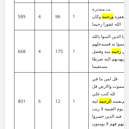
درج‎ت منه
ومغفره
ورحمه
وكان
1
96
4
589
الله غفورا رحيما
اما الذين اامنوا بالله
تصموا به فسيدخلهم
في
رحمه
منه وفضل
1
175
4
668
ويهديهم اليه صرطا
مستقيما
قل لمن ما في
السموت والارض قل
لله كتب علي
نفسه
الرحمه
ليج‎معنكم
1
12
6
801
لي يوم القيمه لا ريب
فيه الذين خسروا
فسهم فهم لا يومنون