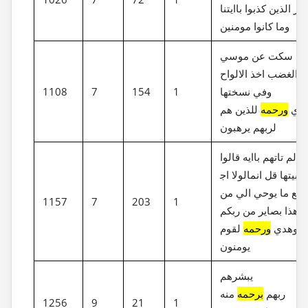
ابر الذين كذبوا باايتنا
وما كانوا مومنين
لما سكت عن موسي
الغضب اخذ الالواح
وفي نسختها
1
154
7
1108
دي
ورحمه
للذين هم
لربهم يرهبون
ذا لم تاتهم باايه قالوا
لولا اج‎تبيتها قل انما
اتبع ما يوحي الي من
1157
7
203
1
 هذا بصاير من ربكم
وهدي
ورحمه
لقوم
يومنون
يبشرهم
ربهم
برحمه
منه
1256
9
21
1