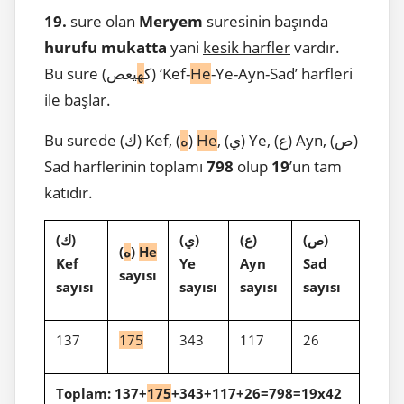
19.
sure olan
Meryem
suresinin başında
hurufu mukatta
yani
kesik harfler
vardır.
-Ye-Ayn-Sad’ harfleri
He
يعص) ‘Kef-
Bu sure (ك
ه
ile başlar.
, (ي) Ye, (ع) Ayn, (ص)
He
)
ه
Bu surede (ك) Kef, (
Sad harflerinin toplamı
798
olup
19
’un tam
katıdır.
)
ص
(
)
ع
(
)
ي
(
)
ك
(
He
)
ه
(
Kef
Ye
Ayn
Sad
sayısı
sayısı
sayısı
sayısı
sayısı
137
175
343
117
26
Toplam: 137+
175
+343+117+26=798=19x42