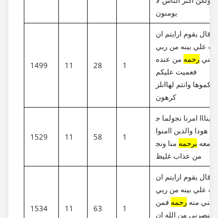
يومنون
قال يقوم ارايتم ان
نت علي بينه من ربي
اتيني
رحمه
من عنده
1499
11
28
1
فعميت عليكم
انلز‎مكموها وانتم لها
كرهون
ولما ج‎اا امرنا نج‎ينا
هودا والذين اامنوا
1529
11
58
1
معه
برحمه
منا ونج‎ينهم
من عذاب غليظ
قال يقوم ارايتم ان
نت علي بينه من ربي
اتيني منه
رحمه
فمن
1534
11
63
1
ينصرني من الله ان