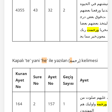
معيشتهم في الحيوه
الدنيا ورفعنا بعضهم
2
32
43
4355
فوق بعض درج‎ت
ليتخذ بعضهم بعضا
سخريا
ورحمت
ربك
خير مما يج‎معون
) kelimesi
' ile yazılan (رحم
ه
he
Kapalı 'te' yani '
Kuran
Sure
Ayet
Geçiş
Ayet
Ayet
No
No
Sayısı
No
ليك عليهم صلوت من
هم
ورحمه
واوليك هم
1
157
2
164
المهتدون