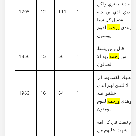
ان حديثا يفتري ولكن
تصديق الذي بين يديه
1
111
12
1705
وتفصيل كل شيا
وهدي
ورحمه
لقوم
يومنون
قال ومن يقنط
من
رحمه
ربه الا
1
56
15
1856
الضالون
وما انز‎لنا عليك الكتب
الا لتبين لهم الذي
اختلفوا فيه
1
64
16
1963
وهدي
ورحمه
لقوم
يومنون
يوم نبعث في كل امه
شهيدا عليهم من