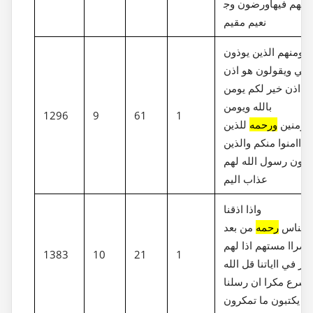
ورضون وج‎نت لهم فيها
نعيم مقيم
ومنهم الذين يوذون
لنبي ويقولون هو اذن
ل اذن خير لكم يومن
بالله ويومن
1296
9
61
1
مومنين
ورحمه
للذين
اامنوا منكم والذين
وذون رسول الله لهم
عذاب اليم
واذا اذقنا
الناس
رحمه
من بعد
ضراا مستهم اذا لهم
1383
10
21
1
كر في ااياتنا قل الله
اسرع مكرا ان رسلنا
يكتبون ما تمكرون