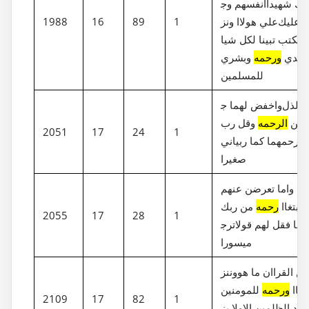
انفسهم وج‎ينا بك شهيدا
علي هولاا ونز‎لنا عليك
1
89
16
1988
الكتب تبينا لكل شيا
وهدي
ورحمه
وبشري
للمسلمين
واخفض لهما ج‎ناح الذل
من
الرحمه
وقل رب
2051
17
24
1
ارحمهما كما ربياني
صغيرا
واما تعرضن عنهم
ابتغاا
رحمه
من ربك
2055
17
28
1
ترج‎وها فقل لهم قولا
ميسورا
وننز‎ل من القراان ما هو
فاا
ورحمه
للمومنين
2109
17
82
1
ولا يز‎يد الظلمين الا