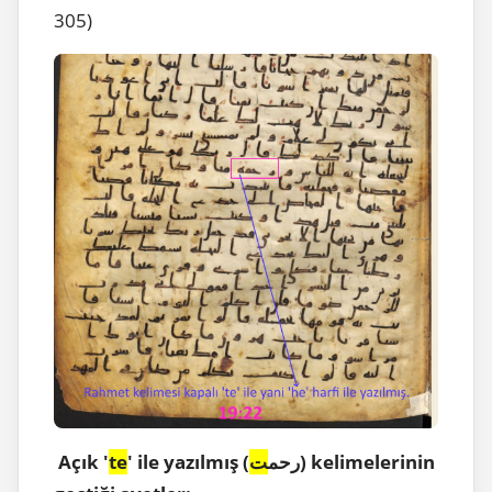
305)
) kelimelerinin
' ile yazılmış (رحم
ت
te
Açık '