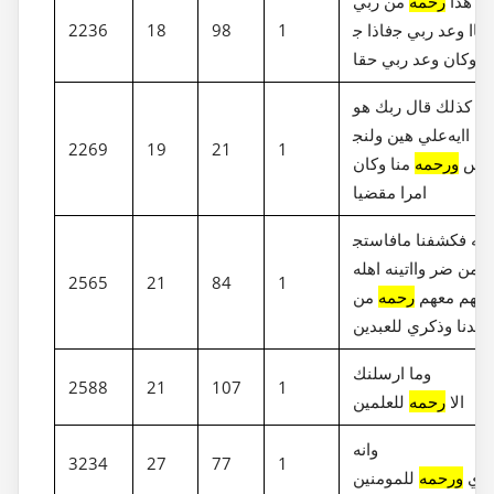
ال هذا
رحمه
من ربي
فاذا ج‎اا وعد ربي ج‎عله
1
98
18
2236
اا وكان وعد ربي حقا
ال كذلك قال ربك هو
علي هين ولنج‎عله اايه
2269
19
21
1
ناس
ورحمه
منا وكان
امرا مقضيا
فاستج‎بنا له فكشفنا ما
ه من ضر وااتينه اهله
2565
21
84
1
ثلهم معهم
رحمه
من
عندنا وذكري للعبدين
وما ارسلنك
2588
21
107
1
الا
رحمه
للعلمين
وانه
3234
27
77
1
هدي
ورحمه
للمومنين