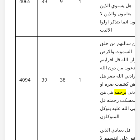
4065
39
9
1
هل يستوي الذين
يعلمون والذين لا
لمون انما يتذكر اولوا
الالبب
لين سالتهم من خلق
السموت والارض
قولن الله قل افرايتم
 تدعون من دون الله
 ارادني الله بضر هل
4094
39
38
1
هن كشفت ضره او
ارادني
برحمه
هل هن
ممسكت رحمته قل
بي الله عليه يتوكل
المتوكلون
قل يعبادي الذين
رفوا علي انفسهم لا