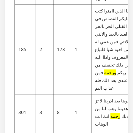
ايها الذين اامنوا كتب
عليكم القصاص في
القتلي الحر بالحر
والعبد بالعبد والانثي
بالانثي فمن عفي له
من اخيه شيا فاتباع
1
178
2
185
بالمعروف واداا اليه
حسن ذلك تخفيف من
ربكم
ورحمه
فمن
اعتدي بعد ذلك فله
عذاب اليم
ربنا لا تز‎غ قلوبنا بعد اذ
هديتنا وهب لنا من
301
3
8
1
لدنك
رحمه
انك انت
الوهاب