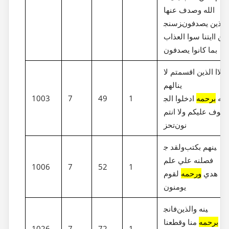
الله وصدف عنها
سنج‎ز‎ي الذين يصدفون
عن اايتنا سوا العذاب
بما كانوا يصدفون
هولاا الذين اقسمتم لا
ينالهم
الله
برحمه
ادخلوا الج‎نه
1
49
7
1003
ا خوف عليكم ولا انتم
تحز‎نون
ولقد ج‎ينهم بكتب
فصلنه علي علم
1006
7
52
1
هدي
ورحمه
لقوم
يومنون
فانج‎ينه والذين
عه
برحمه
منا وقطعنا
1026
7
72
1