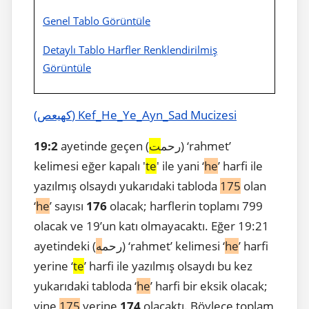
Genel Tablo Görüntüle
Detaylı Tablo Harfler Renklendirilmiş
Görüntüle
(كهيعص) Kef_He_Ye_Ayn_Sad Mucizesi
) ‘rahmet’
ayetinde geçen (رحم
ت
19:2
kelimesi eğer kapalı '
te
' ile yani ‘
he
’ harfi ile
yazılmış olsaydı yukarıdaki tabloda
175
olan
‘
he
’ sayısı
176
olacak; harflerin toplamı 799
olacak ve 19’un katı olmayacaktı. Eğer 19:21
’ harfi
he
) ‘rahmet’ kelimesi ‘
ayetindeki (رحم
ه
yerine ‘
te
’ harfi ile yazılmış olsaydı bu kez
yukarıdaki tabloda ‘
he
’ harfi bir eksik olacak;
yine
175
yerine
174
olacaktı. Böylece toplam