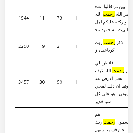
قالوا اتعج‎بين من
امر الله
رحمت
الله
1544
11
73
1
وبركته عليكم اهل
البيت انه حميد مج‎يد
ذكر
رحمت
ربك
2250
19
2
1
عبده ز‎كريا
فانظر الي
ااثر
رحمت
الله كيف
يحي الارض بعد
3457
30
50
1
موتها ان ذلك لمحي
الموتي وهو علي كل
شيا قدير
اهم
يقسمون
رحمت
ربك
نحن قسمنا بينهم