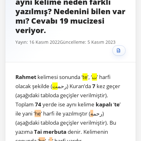
aynı kelime neden farklı
yazılmış? Nedenini bilen var
mı? Cevabı 19 mucizesi
veriyor.
Yayın: 16 Kasım 2022
Güncelleme: 5 Kasım 2023
’ harfi
ت
’, ‘
te
kelimesi sonunda ‘
Rahmet
kez geçer
7
) Kuran’da
olacak şekilde (رحم
ت
(aşağıdaki tabloda geçişler verilmiştir).
Toplam
74
yerde ise aynı kelime
kapalı
‘
te
’
)
’ harfi ile yazılmıştır (رحم
ه
he
ile yani ‘
(aşağıdaki tabloda geçişler verilmiştir). Bu
yazıma
Tai merbuta
denir. Kelimenin
’ harfi vardır.
ه
’, ‘
he
sonunda ‘