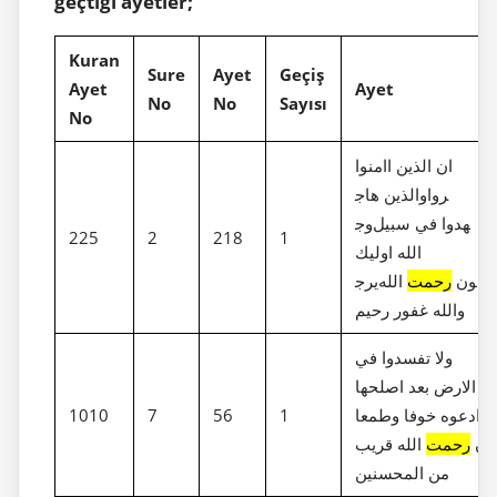
geçtiği ayetler;
Kuran
Sure
Ayet
Geçiş
Ayet
Ayet
No
No
Sayısı
No
ان الذين اامنوا
والذين هاج‎روا
وج‎هدوا في سبيل
225
2
218
1
الله اوليك
يرج‎ون
رحمت
الله
والله غفور رحيم
ولا تفسدوا في
الارض بعد اصلحها
وادعوه خوفا وطمعا
1
56
7
1010
ان
رحمت
الله قريب
من المحسنين