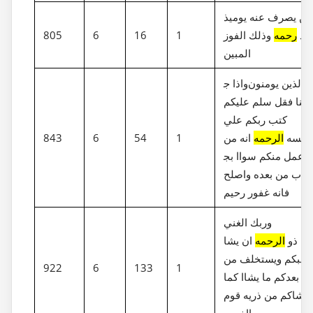
من يصرف عنه يوميذ
قد
رحمه
وذلك الفوز‎
1
16
6
805
المبين
واذا ج‎ااك الذين يومنون
ايتنا فقل سلم عليكم
كتب ربكم علي
نفسه
الرحمه
انه من
1
54
6
843
عمل منكم سواا بج‎هله
 تاب من بعده واصلح
فانه غفور رحيم
وربك الغني
ذو
الرحمه
ان يشا
ذهبكم ويستخلف من
922
6
133
1
بعدكم ما يشاا كما
انشاكم من ذريه قوم
ااخرين