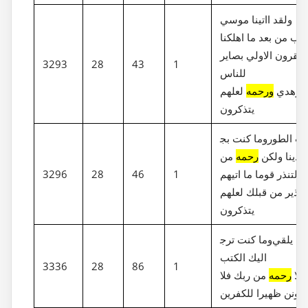
ولقد ااتينا موسي
كتب من بعد ما اهلكنا
القرون الاولي بصاير
3293
28
43
1
للناس
وهدي
ورحمه
لعلهم
يتذكرون
وما كنت بج‎انب الطور
 نادينا ولكن
رحمه
من
 لتنذر قوما ما اتيهم
1
46
28
3296
نذير من قبلك لعلهم
يتذكرون
وما كنت ترج‎وا ان يلقي
اليك الكتب
3336
28
86
1
الا
رحمه
من ربك فلا
تكونن ظهيرا للكفرين