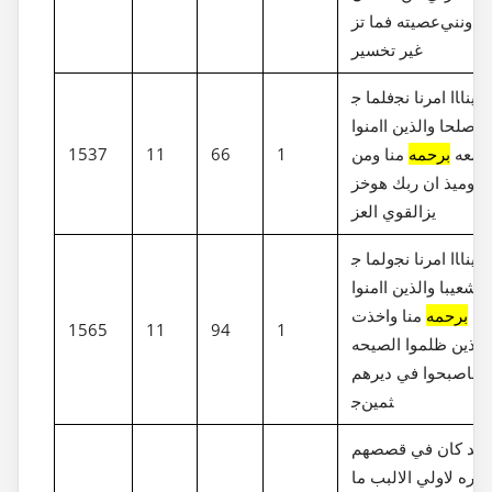
عصيته فما تز‎يدونني
غير تخسير
فلما ج‎اا امرنا نج‎ينا
صلحا والذين اامنوا
معه
برحمه
منا ومن
1
66
11
1537
خز‎ي يوميذ ان ربك هو
ولما ج‎اا امرنا نج‎ينا
شعيبا والذين اامنوا
عه
برحمه
منا واخذت
1565
11
94
1
الذين ظلموا الصيحه
فاصبحوا في ديرهم
ج‎ثمين
لقد كان في قصصهم
عبره لاولي الالبب ما