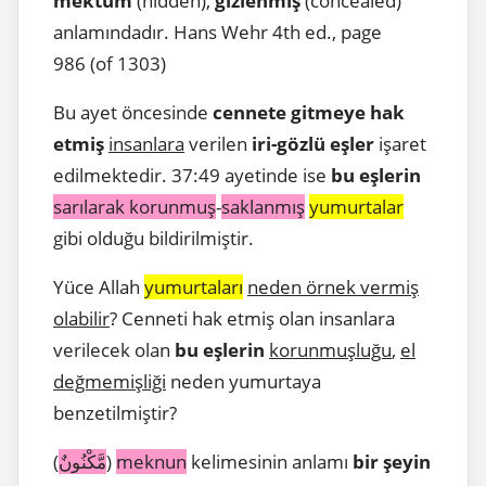
mektum
(hidden),
gizlenmiş
(concealed)
anlamındadır. Hans Wehr 4th ed., page
986 (of 1303)
Bu ayet öncesinde
cennete gitmeye hak
etmiş
insanlara
verilen
iri-gözlü eşler
işaret
edilmektedir. 37:49 ayetinde ise
bu eşlerin
sarılarak korunmuş
-
saklanmış
yumurtalar
gibi olduğu bildirilmiştir.
Yüce Allah
yumurtaları
neden örnek vermiş
olabilir
? Cenneti hak etmiş olan insanlara
verilecek olan
bu eşlerin
korunmuşluğu
,
el
değmemişliği
neden yumurtaya
benzetilmiştir?
(
مَّكْنُونٌ
)
meknun
kelimesinin anlamı
bir şeyin