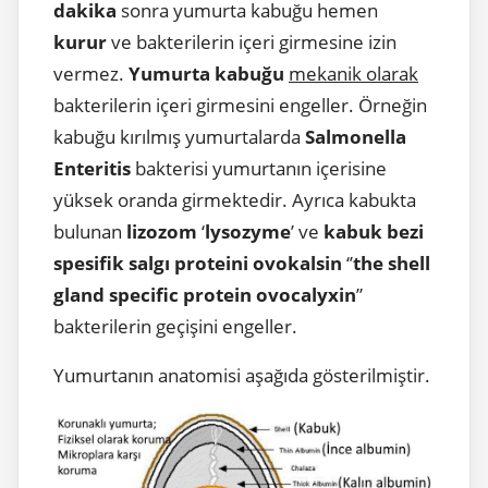
dakika
sonra yumurta kabuğu hemen
kurur
ve bakterilerin içeri girmesine izin
vermez.
Yumurta kabuğu
mekanik olarak
bakterilerin içeri girmesini engeller. Örneğin
kabuğu kırılmış yumurtalarda
Salmonella
Enteritis
bakterisi yumurtanın içerisine
yüksek oranda girmektedir. Ayrıca kabukta
bulunan
lizozom
‘
lysozyme
’ ve
kabuk bezi
spesifik salgı proteini ovokalsin
‘’
the shell
gland specific protein ovocalyxin
”
bakterilerin geçişini engeller.
Yumurtanın anatomisi aşağıda gösterilmiştir.