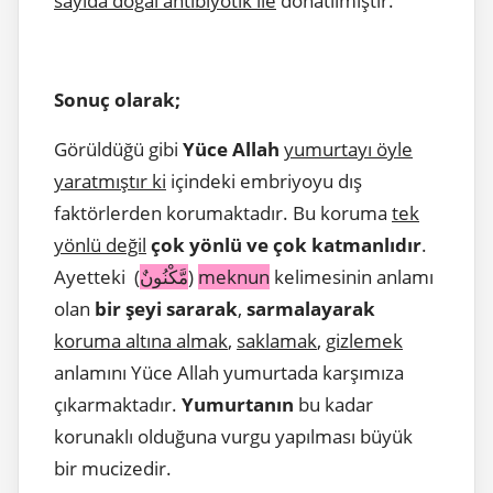
sayıda doğal antibiyotik ile
donatılmıştır.
Sonuç olarak;
Görüldüğü gibi
Yüce Allah
yumurtayı öyle
yaratmıştır ki
içindeki embriyoyu dış
faktörlerden korumaktadır. Bu koruma
tek
yönlü değil
çok yönlü ve çok katmanlıdır
.
Ayetteki (
مَّكْنُونٌ
)
meknun
kelimesinin anlamı
olan
bir şeyi sararak
,
sarmalayarak
koruma altına almak
,
saklamak
,
gizlemek
anlamını Yüce Allah yumurtada karşımıza
çıkarmaktadır.
Yumurtanın
bu kadar
korunaklı olduğuna vurgu yapılması büyük
bir mucizedir.