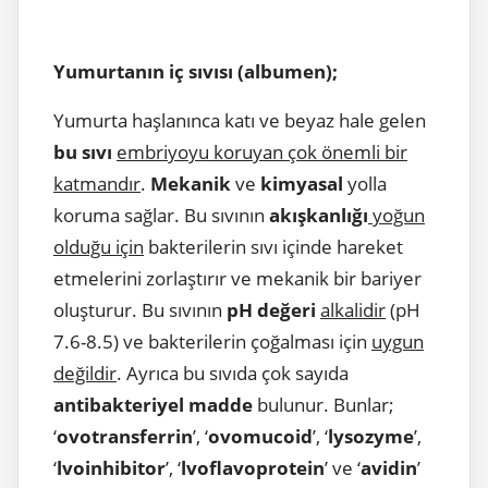
Yumurtanın iç sıvısı (albumen);
Yumurta haşlanınca katı ve beyaz hale gelen
bu sıvı
embriyoyu koruyan çok önemli bir
katmandır
.
Mekanik
ve
kimyasal
yolla
koruma sağlar. Bu sıvının
akışkanlığı
yoğun
olduğu için
bakterilerin sıvı içinde hareket
etmelerini zorlaştırır ve mekanik bir bariyer
oluşturur. Bu sıvının
pH değeri
alkalidir
(pH
7.6-8.5) ve bakterilerin çoğalması için
uygun
değildir
. Ayrıca bu sıvıda çok sayıda
antibakteriyel madde
bulunur. Bunlar;
‘
ovotransferrin
’, ‘
ovomucoid
’, ‘
lysozyme
’,
‘
lvoinhibitor
’, ‘
lvoflavoprotein
’ ve ‘
avidin
’