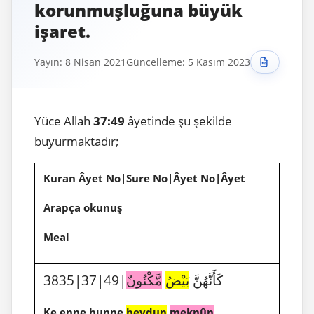
korunmuşluğuna büyük
işaret.
Yayın: 8 Nisan 2021
Güncelleme: 5 Kasım 2023
Yüce Allah
37:49
âyetinde
şu şekilde
buyurmaktadır;
Kuran Âyet No|Sure No|Âyet No|Âyet
Arapça okunuş
Meal
3835|37|49|كَأَنَّهُنَّ
بَيْضٌ
مَّكْنُونٌ
Ke enne hunne
beydun
meknûn
.