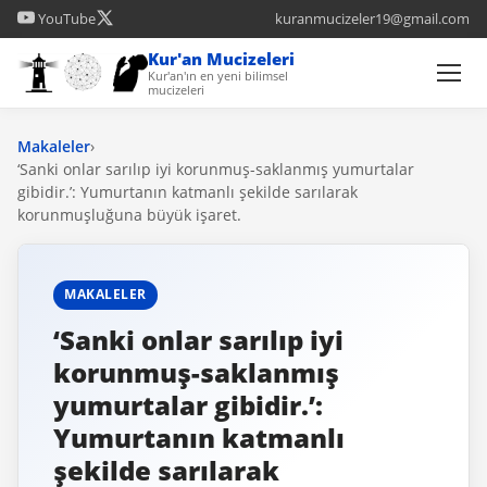
YouTube
kuranmucizeler19@gmail.com
Kur'an Mucizeleri
Kur'an'ın en yeni bilimsel
mucizeleri
Makaleler
›
‘Sanki onlar sarılıp iyi korunmuş-saklanmış yumurtalar
gibidir.’: Yumurtanın katmanlı şekilde sarılarak
korunmuşluğuna büyük işaret.
MAKALELER
‘Sanki onlar sarılıp iyi
korunmuş-saklanmış
yumurtalar gibidir.’:
Yumurtanın katmanlı
şekilde sarılarak