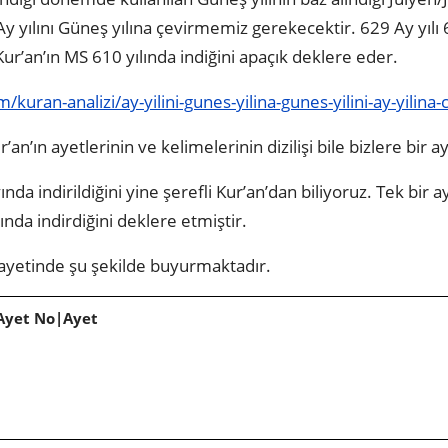
Ay yılını Güneş yılına çevirmemiz gerekecektir. 629 Ay yılı
 Kur’an’ın MS 610 yılında indiğini apaçık deklere eder.
kuran-analizi/ay-yilini-gunes-yilina-gunes-yilini-ay-yilin
n’ın ayetlerinin ve kelimelerinin dizilişi bile bizlere bir ay
nda indirildiğini yine şerefli Kur’an’dan biliyoruz. Tek bir
ında indirdiğini deklere etmiştir.
ayetinde şu şekilde buyurmaktadır.
Ayet No|Ayet