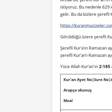
istiyoruz. Bu nedenle 629 
gelir. Bu da bizlere şerefli
https://kuranmucizeler.com/
Görüldüğü üzere şerefli Kur’a
Şerefli Kur’a’ın Ramazan ayı
şerefli Kur’an’ı Ramazan ay
Yüce Allah Kur’an'ın
2:185
Kur'an Ayet No|Sure No|
Arapça okunuş
Meal