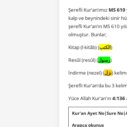
Şerefli Kur’an’ımız
MS 610
kalp ve beynindeki sinir hü
şerefli Kur’an’ın MS 610 yıl
olmuştur. Bunlar;
Kitap (l-kitâb) (
الكتب
)
Resûl (resûl) (
رسول
)
İndirme (nezel) (
نزل
) kelim
Şerefli Kur’an’da bu 3 kelim
Yüce Allah Kur’an'ın
4:136
Kur'an Ayet No|Sure No|
Arapça okunuş