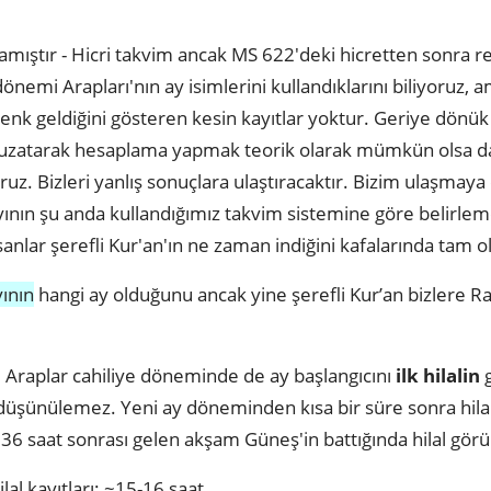
mıştır - Hicri takvim ancak MS 622'deki hicretten sonra r
önemi Arapları'nın ay isimlerini kullandıklarını biliyoruz
 denk geldiğini gösteren kesin kayıtlar yoktur. Geriye dön
u uzatarak hesaplama yapmak teorik olarak mümkün olsa 
oruz. Bizleri yanlış sonuçlara ulaştıracaktır. Bizim ulaşmaya ç
ının şu anda kullandığımız takvim sistemine göre belirlemek
nsanlar şerefli Kur'an'ın ne zaman indiğini kafalarında tam o
yının
hangi ay olduğunu ancak yine şerefli Kur’an bizlere Ra
ki Araplar cahiliye döneminde de ay başlangıcını
ilk hilalin
g
 düşünülemez. Yeni ay döneminden kısa bir süre sonra hilal
 36 saat sonrası gelen akşam Güneş'in battığında hilal gör
lal kayıtları: ~15-16 saat