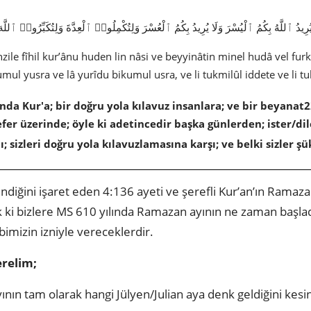
دُ ٱللَّهُ بِكُمُ ٱلْيُسْرَ وَلَا يُرِيدُ بِكُمُ ٱلْعُسْرَ وَلِتُكْمِلُوا۟ ٱلْعِدَّةَ وَلِتُكَبِّرُوا۟ ٱللَّهَ 
zile fîhil kur’ânu huden lin nâsi ve beyyinâtin minel hudâ vel 
umul yusra ve lâ yurîdu bikumul usra, ve li tukmilûl iddete ve li
onda Kur'a; bir doğru yola kılavuz insanlara; ve bir beyanat
sefer üzerinde; öyle ki adetincedir başka günlerden; ister/d
ı; sizleri doğru yola kılavuzlamasına karşı; ve belki sizler ş
ndiğini işaret eden 4:136 ayeti ve şerefli Kur’an’ın Ramazan
 ki bizlere MS 610 yılında Ramazan ayının ne zaman başladığ
bimizin izniyle vereceklerdir.
verelim;
nın tam olarak hangi Jülyen/Julian aya denk geldiğini ke