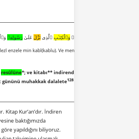
ٱلَّذِينَ ءَامَنُوٓا۟ ءَامِنُوا۟ بِٱللَّهِ وَرَسُولِهِۦ
وَٱلْكِتَـٰبِ
ٱلَّذِى
نَزَّلَ
عَلَىٰ
رَسُولِهِۦ
وَٱلْك
llezî enzele min kabl(kablu). Ve men yekfur billâhi ve melâiketihî v
resûlüne
*; ve kitabı** indirendir daha önceden; ve kim
128
iret gününü muhakkak dalalete
düştü (o kimse); uzak bir
 Kitap Kur’an’dır. İndiren
nyesine baktığımızda
göre yapıldığını biliyoruz.
/Julian takvimine ulaşmak