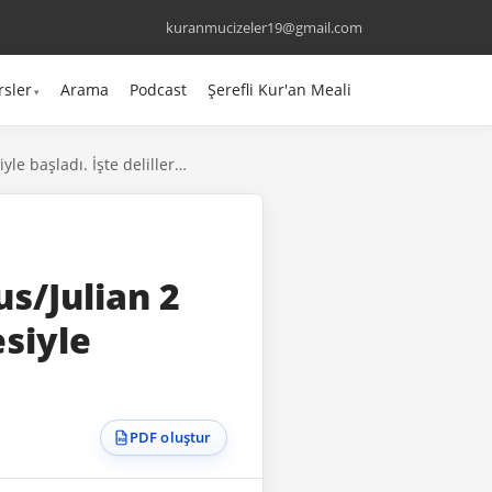
kuranmucizeler19@gmail.com
rsler
Arama
Podcast
Şerefli Kur'an Meali
yle başladı. İşte deliller…
us/Julian 2
esiyle
PDF oluştur