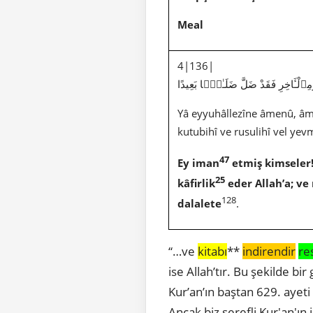
Meal
4|136|
وْمِٱلْـَٔاخِرِ فَقَدْ ضَلَّ ضَلَـٰلًۢا بَعِيدًا
Yâ eyyuhâllezîne âmenû, âmi
kutubihî ve rusulihî vel yevm
47
Ey iman
etmiş kimseler
25
kâfirlik
eder Allah’a; ve
128
dalalete
.
“…ve
kitabı
**
indirendir
re
ise Allah’tır. Bu şekilde b
Kur’an’ın baştan 629. ayeti
Ancak biz şerefli Kur'an'ın