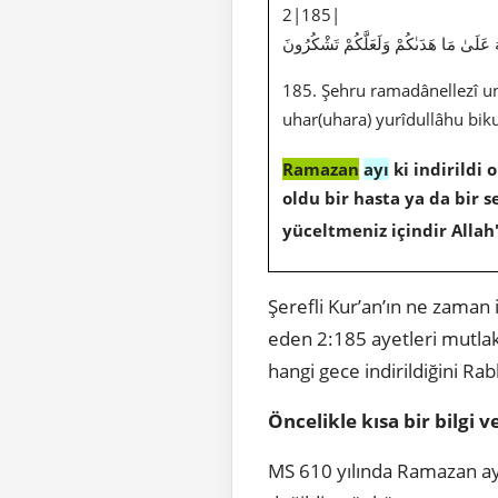
2|185|
عَلَىٰ مَا هَدَىٰكُمْ وَلَعَلَّكُمْ تَشْكُرُونَ
185. Şehru ramadânellezî un
uhar(uhara) yurîdullâhu bik
Ramazan
ayı
ki indirildi 
oldu bir hasta ya da bir 
yüceltmeniz içindir Allah'
Şerefli Kur’an’ın ne zaman i
eden 2:185 ayetleri mutlak
hangi gece indirildiğini Rab
Öncelikle kısa bir bilgi 
MS 610 yılında Ramazan ayı