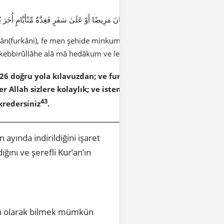
دَ مِنكُمُ ٱلشَّهْرَ فَلْيَصُمْهُ وَمَن كَانَ مَرِيضًا أَوْ عَلَىٰ سَفَرٍ فَعِدَّةٌ مِّنْأَيَّامٍ أُخَرَ يُرِي
furkân(furkâni), fe men şehide minkumuş şehra fel yesumh(yesumhu
 tukebbirûllâhe alâ mâ hedâkum ve leallekum teşkurûn(teşkurûne).
259
226 doğru yola kılavuzdan; ve furkan
; öyle ki kim tanık/ş
iler Allah sizlere kolaylık; ve istemez/dilemez sizlere güçl
43
ükredersiniz
.
 ayında indirildiğini işaret
ını ve şerefli Kur’an’ın
sin olarak bilmek mümkün