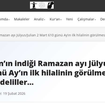
kımda
Makaleler
Analiz
Kur'an
Yeni
Çalışmalar
De
amazan ayı Jülyus/Julian 2 Mart 610 günü Ay’ın ilk hilalinin görülmesi
n’ın indiği Ramazan ayı Jüly
ü Ay’ın ilk hilalinin görülm
 deliller…
: 19 Şubat 2026