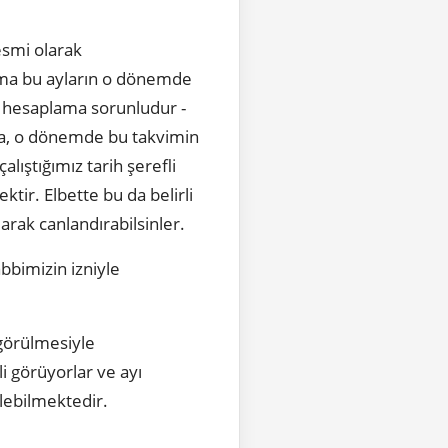
esmi olarak
, ama bu ayların o dönemde
ük hesaplama sorunludur -
da, o dönemde bu takvimin
alıştığımız tarih şerefli
tir. Elbette bu da belirli
larak canlandırabilsinler.
bbimizin izniyle
örülmesiyle
i görüyorlar ve ayı
ülebilmektedir.