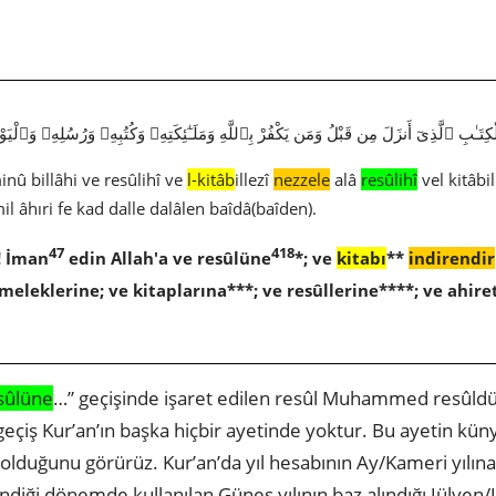
ِتَـٰبِ ٱلَّذِىٓ أَنزَلَ مِن قَبْلُ وَمَن يَكْفُرْ بِٱللَّهِ وَمَلَـٰٓئِكَتِهِۦ وَكُتُبِهِۦ وَرُسُلِهِۦ وَٱلْيَ
nû billâhi ve resûlihî ve
l-kitâb
illezî
nezzele
alâ
resûlihî
vel kitâbi
il âhıri fe kad dalle dalâlen baîdâ(baîden).
47
418
! İman
edin Allah'a ve resûlüne
*; ve
kitabı
**
indirendir
 meleklerine; ve kitaplarına***; ve resûllerine****; ve ah
sûlüne
…” geçişinde işaret edilen resûl Muhammed resûldür.
ir geçiş Kur’an’ın başka hiçbir ayetinde yoktur. Bu ayetin kü
 olduğunu görürüz. Kur’an’da yıl hesabının Ay/Kameri yılına 
 indiği dönemde kullanılan Güneş yılının baz alındığı Jülyen