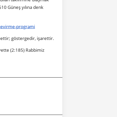
 610 Güneş yılına denk
a-cevirme-programi
ettir; göstergedir, işarettir.
 ayette (2:185) Rabbimiz