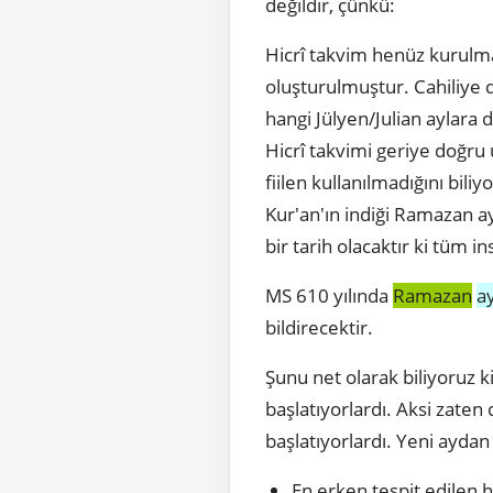
değildir, çünkü:
Hicrî takvim henüz kurulma
oluşturulmuştur. Cahiliye d
hangi Jülyen/Julian aylara
Hicrî takvimi geriye doğr
fiilen kullanılmadığını biliy
Kur'an'ın indiği Ramazan ay
bir tarih olacaktır ki tüm i
MS 610 yılında
Ramazan
a
bildirecektir.
Şunu net olarak biliyoruz 
başlatıyorlardı. Aksi zaten
başlatıyorlardı. Yeni aydan
En erken tespit edilen hi