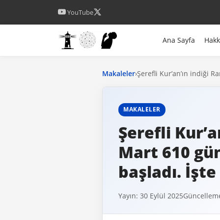
YouTube
Ana Sayfa
Hak
Makaleler
›
Şerefli Kur’an’ın indiği R
MAKALELER
Şerefli Kur’a
Mart 610 gün
başladı. İşte
Yayın: 30 Eylül 2025
Güncelleme