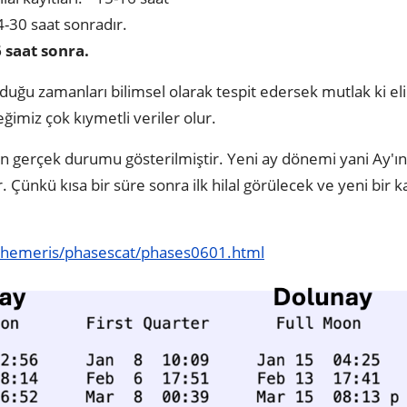
24-30 saat sonradır.
6 saat sonra.
olduğu zamanları bilimsel olarak tespit edersek mutlak ki el
ceğimiz çok kıymetli veriler olur.
ın gerçek durumu gösterilmiştir. Yeni ay dönemi yani Ay'ın
. Çünkü kısa bir süre sonra ilk hilal görülecek ve yeni bir k
ephemeris/phasescat/phases0601.html